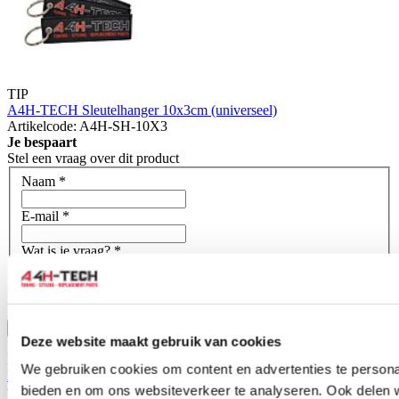
TIP
A4H-TECH Sleutelhanger 10x3cm (universeel)
Artikelcode: A4H-SH-10X3
Je bespaart
Stel een vraag over dit product
Naam
*
E-mail
*
Wat is je vraag?
*
Bevestig
Deze website maakt gebruik van cookies
Dit formulier wordt beschermd door reCAPTCHA - het
We gebruiken cookies om content en advertenties te personal
Privacybeleid van Google
en
Servicevoorwaarden
zijn van
bieden en om ons websiteverkeer te analyseren. Ook delen 
toepassing.