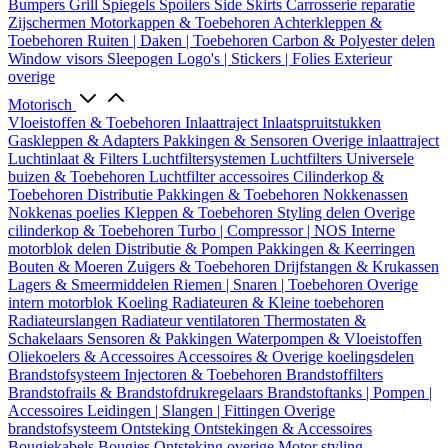
Bumpers
Grill
Spiegels
Spoilers
Side Skirts
Carrosserie reparatie
Zijschermen
Motorkappen & Toebehoren
Achterkleppen &
Toebehoren
Ruiten | Daken | Toebehoren
Carbon & Polyester delen
Window visors
Sleepogen
Logo's | Stickers | Folies
Exterieur
overige
Motorisch
Vloeistoffen & Toebehoren
Inlaattraject
Inlaatspruitstukken
Gaskleppen & Adapters
Pakkingen & Sensoren
Overige inlaattraject
Luchtinlaat & Filters
Luchtfiltersystemen
Luchtfilters
Universele
buizen & Toebehoren
Luchtfilter accessoires
Cilinderkop &
Toebehoren
Distributie
Pakkingen & Toebehoren
Nokkenassen
Nokkenas poelies
Kleppen & Toebehoren
Styling delen
Overige
cilinderkop & Toebehoren
Turbo | Compressor | NOS
Interne
motorblok delen
Distributie & Pompen
Pakkingen & Keerringen
Bouten & Moeren
Zuigers & Toebehoren
Drijfstangen & Krukassen
Lagers & Smeermiddelen
Riemen | Snaren | Toebehoren
Overige
intern motorblok
Koeling
Radiateuren & Kleine toebehoren
Radiateurslangen
Radiateur ventilatoren
Thermostaten &
Schakelaars
Sensoren & Pakkingen
Waterpompen & Vloeistoffen
Oliekoelers & Accessoires
Accessoires & Overige koelingsdelen
Brandstofsysteem
Injectoren & Toebehoren
Brandstoffilters
Brandstofrails & Brandstofdrukregelaars
Brandstoftanks | Pompen |
Accessoires
Leidingen | Slangen | Fittingen
Overige
brandstofsysteem
Ontsteking
Ontstekingen & Accessoires
Bougiekabels
Bougies
Ontsteking overige
Motor styling