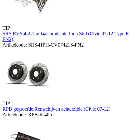
TIP
SRS RVS 4-2-1 uitlaatspruitstuk Toda Stijl (Civic 07-12 Type R
FN2)
Artikelcode: SRS-HPH-CV07421S-FN2
TIP
RPB gegroefde Remschijven achterzijde (Civic 07-12)
Artikelcode: RPB-R-405