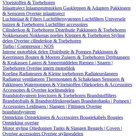
Vloeistoffen & Toebehoren
Inlaattraject
Inlaatspruitstukken
Gaskleppen & Adapters
Pakkingen
& Sensoren
Overige inlaattraject
Luchtinlaat & Filters
Luchtfiltersystemen
Luchtfilters
Universele
buizen & Toebehoren
Luchtfilter accessoires
Cilinderkop & Toebehoren
Distributie
Pakkingen & Toebehoren
Nokkenassen
Nokkenas poelies
Kleppen & Toebehoren
Styling
delen
Overige cilinderkop & Toebehoren
Turbo | Compressor | NOS
Interne motorblok delen
Distributie & Pompen
Pakkingen &
Keerringen
Bouten & Moeren
Zuigers & Toebehoren
Drijfstangen
& Krukassen
Lagers & Smeermiddelen
Riemen | Snaren |
Toebehoren
Overige intern motorblok
Koeling
Radiateuren & Kleine toebehoren
Radiateurslangen
Radiateur ventilatoren
Thermostaten & Schakelaars
Sensoren &
Pakkingen
Waterpompen & Vloeistoffen
Oliekoelers & Accessoires
Accessoires & Overige koelingsdelen
Brandstofsysteem
Injectoren & Toebehoren
Brandstoffilters
Brandstofrails & Brandstofdrukregelaars
Brandstoftanks | Pompen |
Accessoires
Leidingen | Slangen | Fittingen
Overige
brandstofsysteem
Ontsteking
Ontstekingen & Accessoires
Bougiekabels
Bougies
Ontsteking overige
Motor styling
Oliedoppen
Tanks & Slangen
Beugels | Covers |
Overige accessoires
Overige stylingsdelen