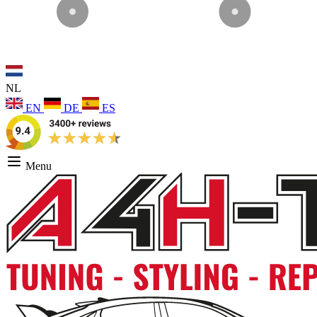
NL
EN
DE
ES
Menu