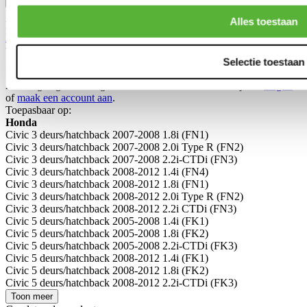
Bevestig
Alles toestaan
Dit formulier wordt beschermd door reCAPTCHA - het
Privacybeleid van Google
en
Servicevoorwaarden
zijn van
toepassing.
Selectie toestaan
Schrijf je eigen review
Alleen geregistreerde gebruikers kunnen reviews schrijven.
Log in
of
maak een account aan
.
Toepasbaar op:
Honda
Civic 3 deurs/hatchback 2007-2008 1.8i (FN1)
Civic 3 deurs/hatchback 2007-2008 2.0i Type R (FN2)
Civic 3 deurs/hatchback 2007-2008 2.2i-CTDi (FN3)
Civic 3 deurs/hatchback 2008-2012 1.4i (FN4)
Civic 3 deurs/hatchback 2008-2012 1.8i (FN1)
Civic 3 deurs/hatchback 2008-2012 2.0i Type R (FN2)
Civic 3 deurs/hatchback 2008-2012 2.2i CTDi (FN3)
Civic 5 deurs/hatchback 2005-2008 1.4i (FK1)
Civic 5 deurs/hatchback 2005-2008 1.8i (FK2)
Civic 5 deurs/hatchback 2005-2008 2.2i-CTDi (FK3)
Civic 5 deurs/hatchback 2008-2012 1.4i (FK1)
Civic 5 deurs/hatchback 2008-2012 1.8i (FK2)
Civic 5 deurs/hatchback 2008-2012 2.2i-CTDi (FK3)
Toon meer