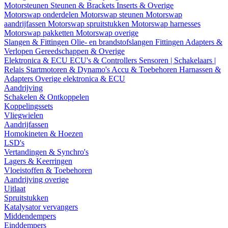
Motorsteunen
Steunen & Brackets
Inserts & Overige
Motorswap onderdelen
Motorswap steunen
Motorswap
aandrijfassen
Motorswap spruitstukken
Motorswap harnesses
Motorswap pakketten
Motorswap overige
Slangen & Fittingen
Olie- en brandstofslangen
Fittingen
Adapters &
Verlopen
Gereedschappen & Overige
Elektronica & ECU
ECU's & Controllers
Sensoren | Schakelaars |
Relais
Startmotoren & Dynamo's
Accu & Toebehoren
Harnassen &
Adapters
Overige elektronica & ECU
Aandrijving
Schakelen & Ontkoppelen
Koppelingssets
Vliegwielen
Aandrijfassen
Homokineten & Hoezen
LSD's
Vertandingen & Synchro's
Lagers & Keerringen
Vloeistoffen & Toebehoren
Aandrijving overige
Uitlaat
Spruitstukken
Katalysator vervangers
Middendempers
Einddempers