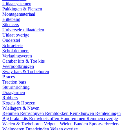
Uitlaatsystemen
Pakkingen & Flenzen
Montagemateriaal
Hitteband
Silencers
Universele uitlaatdelen
Uitlaat overige
Onderstel
Schroefsets
Schokdempers
Verlagingsveren
Camber kits & Toe kits
Veerpootbruggen
Sway bars & Toebehoren
Braces
Traction bars
Stuurinrichting
Draagarmen
Rubbers
Kogels & Hoezen
Wiellagers & Naven
Remmen
Remschijven
Remblokken
Remklauwen
Remleidingen
Big brake kits
Remvloeistoffen
Handremmen
Remmen overige
Wielen & Toebehoren
Velgen | Wielen
Banden
Spoorverbreders
Wielmoeren
Draadeinden
Velgen overige