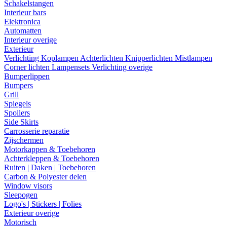
Schakelstangen
Interieur bars
Elektronica
Automatten
Interieur overige
Exterieur
Verlichting
Koplampen
Achterlichten
Knipperlichten
Mistlampen
Corner lichten
Lampensets
Verlichting overige
Bumperlippen
Bumpers
Grill
Spiegels
Spoilers
Side Skirts
Carrosserie reparatie
Zijschermen
Motorkappen & Toebehoren
Achterkleppen & Toebehoren
Ruiten | Daken | Toebehoren
Carbon & Polyester delen
Window visors
Sleepogen
Logo's | Stickers | Folies
Exterieur overige
Motorisch