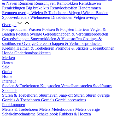
& Naven
Remmen
Remschijven
Remblokken
Remklauwen
Remleidingen
Big brake kits
Remvloeistoffen
Handremmen
Remmen overige
Wielen & Toebehoren
Velgen | Wielen
Banden
Spoorverbreders
Wielmoeren
Draadeinden
Velgen overige
Overige
Poetsproducten
Wassen
Poetsen & Polijsten
Interieur
Velgen &
Banden
Poetsen overige
Gereedschappen & Verbruiksproducten
Gereedschappen
Smeermiddelen & Vloeistoffen
Coatings &
spuitbussen
Overige Gereedschappen & Verbruiksproducten
Kleding
Helmen & Toebehoren
Promotie & Stickers
Cadeaubonnen
Honda Onderhoudspakketten
Merken
Nieuw
Sale!
Outlet
Home
Interieur
Stoelen & Toebehoren
Kuipstoelen
Verstelbare stoelen
Stoelframes
Stoelrails
Sturen & Toebehoren
Stuurnaven
Snap-off
Sturen
Sturen overige
Gordels & Toebehoren
Gordels
Gordel accessoires
Pookknoppen
Meters & Toebehoren
Meters
Meterhouders
Meters overige
Schakelmechanisme
Schakelpook
Rubbers & Hoezen