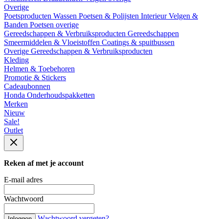
Overige
Poetsproducten
Wassen
Poetsen & Polijsten
Interieur
Velgen &
Banden
Poetsen overige
Gereedschappen & Verbruiksproducten
Gereedschappen
Smeermiddelen & Vloeistoffen
Coatings & spuitbussen
Overige Gereedschappen & Verbruiksproducten
Kleding
Helmen & Toebehoren
Promotie & Stickers
Cadeaubonnen
Honda Onderhoudspakketten
Merken
Nieuw
Sale!
Outlet
Reken af met je account
E-mail adres
Wachtwoord
Wachtwoord vergeten?
Inloggen