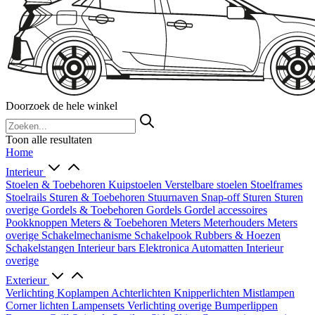
Doorzoek de hele winkel
Toon alle resultaten
Home
Interieur
Stoelen & Toebehoren
Kuipstoelen
Verstelbare stoelen
Stoelframes
Stoelrails
Sturen & Toebehoren
Stuurnaven
Snap-off
Sturen
Sturen
overige
Gordels & Toebehoren
Gordels
Gordel accessoires
Pookknoppen
Meters & Toebehoren
Meters
Meterhouders
Meters
overige
Schakelmechanisme
Schakelpook
Rubbers & Hoezen
Schakelstangen
Interieur bars
Elektronica
Automatten
Interieur
overige
Exterieur
Verlichting
Koplampen
Achterlichten
Knipperlichten
Mistlampen
Corner lichten
Lampensets
Verlichting overige
Bumperlippen