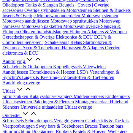
Oliedoppen
Tanks & Slangen
Beugels | Covers | Overige
accessoires
Overige stylingsdelen
Motorsteunen
Steunen & Brackets
Inserts & Overige
Motorswap onderdelen
Motorswap steunen
Motorswap aandrijfassen
Motorswap spruitstukken
Motorswap
harnesses
Motorswap pakketten
Motorswap overige
Slangen &
Fittingen
Olie- en brandstofslangen
Fittingen
Adapters & Verlopen
Gereedschappen & Overige
Elektronica & ECU
ECU's &
Controllers
Sensoren | Schakelaars | Relais
Startmotoren &
Dynamo's
Accu & Toebehoren
Harnassen & Adapters
Overige
elektronica & ECU
Aandrijving
Schakelen & Ontkoppelen
Koppelingssets
Vliegwielen
Aandrijfassen
Homokineten & Hoezen
LSD's
Vertandingen &
Synchro's
Lagers & Keerringen
Vloeistoffen & Toebehoren
Aandrijving overige
Uitlaat
Spruitstukken
Katalysator vervangers
Middendempers
Einddempers
Uitlaatsystemen
Pakkingen & Flenzen
Montagemateriaal
Hitteband
Silencers
Universele uitlaatdelen
Uitlaat overige
Onderstel
Schroefsets
Schokdempers
Verlagingsveren
Camber kits & Toe kits
Veerpootbruggen
Sway bars & Toebehoren
Braces
Traction bars
Stuurinrichting
Draagarmen
Rubbers
Kogels & Hoezen
Wiellagers