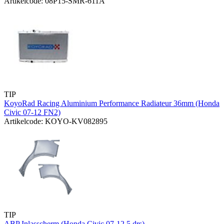
Artikelcode: 08P15-SMR-611A
TIP
KoyoRad Racing Aluminium Performance Radiateur 36mm (Honda
Civic 07-12 FN2)
Artikelcode: KOYO-KV082895
TIP
ABP Inlasscherm (Honda Civic 07-12 5 drs)