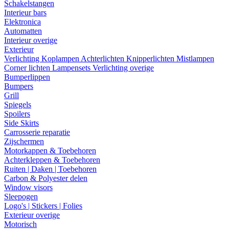
Schakelstangen
Interieur bars
Elektronica
Automatten
Interieur overige
Exterieur
Verlichting
Koplampen
Achterlichten
Knipperlichten
Mistlampen
Corner lichten
Lampensets
Verlichting overige
Bumperlippen
Bumpers
Grill
Spiegels
Spoilers
Side Skirts
Carrosserie reparatie
Zijschermen
Motorkappen & Toebehoren
Achterkleppen & Toebehoren
Ruiten | Daken | Toebehoren
Carbon & Polyester delen
Window visors
Sleepogen
Logo's | Stickers | Folies
Exterieur overige
Motorisch