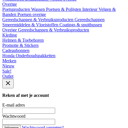
Overige
Poetsproducten
Wassen
Poetsen & Polijsten
Interieur
Velgen &
Banden
Poetsen overige
Gereedschappen & Verbruiksproducten
Gereedschappen
Smeermiddelen & Vloeistoffen
Coatings & spuitbussen
Overige Gereedschappen & Verbruiksproducten
Kleding
Helmen & Toebehoren
Promotie & Stickers
Cadeaubonnen
Honda Onderhoudspakketten
Merken
Nieuw
Sale!
Outlet
Reken af met je account
E-mail adres
Wachtwoord
Wachtwoord vergeten?
Inloggen