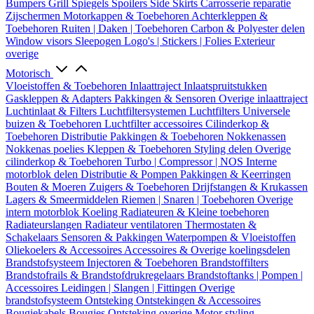
Bumpers
Grill
Spiegels
Spoilers
Side Skirts
Carrosserie reparatie
Zijschermen
Motorkappen & Toebehoren
Achterkleppen &
Toebehoren
Ruiten | Daken | Toebehoren
Carbon & Polyester delen
Window visors
Sleepogen
Logo's | Stickers | Folies
Exterieur
overige
Motorisch
Vloeistoffen & Toebehoren
Inlaattraject
Inlaatspruitstukken
Gaskleppen & Adapters
Pakkingen & Sensoren
Overige inlaattraject
Luchtinlaat & Filters
Luchtfiltersystemen
Luchtfilters
Universele
buizen & Toebehoren
Luchtfilter accessoires
Cilinderkop &
Toebehoren
Distributie
Pakkingen & Toebehoren
Nokkenassen
Nokkenas poelies
Kleppen & Toebehoren
Styling delen
Overige
cilinderkop & Toebehoren
Turbo | Compressor | NOS
Interne
motorblok delen
Distributie & Pompen
Pakkingen & Keerringen
Bouten & Moeren
Zuigers & Toebehoren
Drijfstangen & Krukassen
Lagers & Smeermiddelen
Riemen | Snaren | Toebehoren
Overige
intern motorblok
Koeling
Radiateuren & Kleine toebehoren
Radiateurslangen
Radiateur ventilatoren
Thermostaten &
Schakelaars
Sensoren & Pakkingen
Waterpompen & Vloeistoffen
Oliekoelers & Accessoires
Accessoires & Overige koelingsdelen
Brandstofsysteem
Injectoren & Toebehoren
Brandstoffilters
Brandstofrails & Brandstofdrukregelaars
Brandstoftanks | Pompen |
Accessoires
Leidingen | Slangen | Fittingen
Overige
brandstofsysteem
Ontsteking
Ontstekingen & Accessoires
Bougiekabels
Bougies
Ontsteking overige
Motor styling