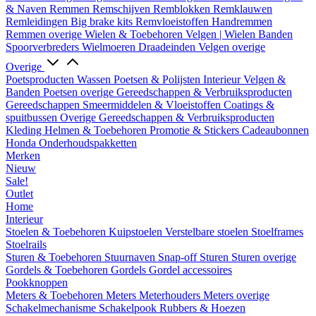
& Naven
Remmen
Remschijven
Remblokken
Remklauwen
Remleidingen
Big brake kits
Remvloeistoffen
Handremmen
Remmen overige
Wielen & Toebehoren
Velgen | Wielen
Banden
Spoorverbreders
Wielmoeren
Draadeinden
Velgen overige
Overige
Poetsproducten
Wassen
Poetsen & Polijsten
Interieur
Velgen &
Banden
Poetsen overige
Gereedschappen & Verbruiksproducten
Gereedschappen
Smeermiddelen & Vloeistoffen
Coatings &
spuitbussen
Overige Gereedschappen & Verbruiksproducten
Kleding
Helmen & Toebehoren
Promotie & Stickers
Cadeaubonnen
Honda Onderhoudspakketten
Merken
Nieuw
Sale!
Outlet
Home
Interieur
Stoelen & Toebehoren
Kuipstoelen
Verstelbare stoelen
Stoelframes
Stoelrails
Sturen & Toebehoren
Stuurnaven
Snap-off
Sturen
Sturen overige
Gordels & Toebehoren
Gordels
Gordel accessoires
Pookknoppen
Meters & Toebehoren
Meters
Meterhouders
Meters overige
Schakelmechanisme
Schakelpook
Rubbers & Hoezen