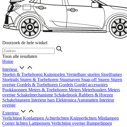
Doorzoek de hele winkel
Toon alle resultaten
Home
Interieur
Stoelen & Toebehoren
Kuipstoelen
Verstelbare stoelen
Stoelframes
Stoelrails
Sturen & Toebehoren
Stuurnaven
Snap-off
Sturen
Sturen
overige
Gordels & Toebehoren
Gordels
Gordel accessoires
Pookknoppen
Meters & Toebehoren
Meters
Meterhouders
Meters
overige
Schakelmechanisme
Schakelpook
Rubbers & Hoezen
Schakelstangen
Interieur bars
Elektronica
Automatten
Interieur
overige
Exterieur
Verlichting
Koplampen
Achterlichten
Knipperlichten
Mistlampen
Corner lichten
Lampensets
Verlichting overige
Bumperlippen