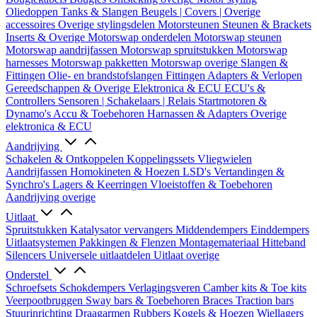
Oliedoppen
Tanks & Slangen
Beugels | Covers | Overige
accessoires
Overige stylingsdelen
Motorsteunen
Steunen & Brackets
Inserts & Overige
Motorswap onderdelen
Motorswap steunen
Motorswap aandrijfassen
Motorswap spruitstukken
Motorswap
harnesses
Motorswap pakketten
Motorswap overige
Slangen &
Fittingen
Olie- en brandstofslangen
Fittingen
Adapters & Verlopen
Gereedschappen & Overige
Elektronica & ECU
ECU's &
Controllers
Sensoren | Schakelaars | Relais
Startmotoren &
Dynamo's
Accu & Toebehoren
Harnassen & Adapters
Overige
elektronica & ECU
Aandrijving
Schakelen & Ontkoppelen
Koppelingssets
Vliegwielen
Aandrijfassen
Homokineten & Hoezen
LSD's
Vertandingen &
Synchro's
Lagers & Keerringen
Vloeistoffen & Toebehoren
Aandrijving overige
Uitlaat
Spruitstukken
Katalysator vervangers
Middendempers
Einddempers
Uitlaatsystemen
Pakkingen & Flenzen
Montagemateriaal
Hitteband
Silencers
Universele uitlaatdelen
Uitlaat overige
Onderstel
Schroefsets
Schokdempers
Verlagingsveren
Camber kits & Toe kits
Veerpootbruggen
Sway bars & Toebehoren
Braces
Traction bars
Stuurinrichting
Draagarmen
Rubbers
Kogels & Hoezen
Wiellagers