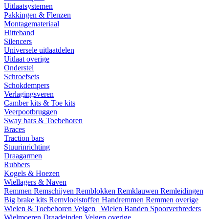
Uitlaatsystemen
Pakkingen & Flenzen
Montagemateriaal
Hitteband
Silencers
Universele uitlaatdelen
Uitlaat overige
Onderstel
Schroefsets
Schokdempers
Verlagingsveren
Camber kits & Toe kits
Veerpootbruggen
Sway bars & Toebehoren
Braces
Traction bars
Stuurinrichting
Draagarmen
Rubbers
Kogels & Hoezen
Wiellagers & Naven
Remmen
Remschijven
Remblokken
Remklauwen
Remleidingen
Big brake kits
Remvloeistoffen
Handremmen
Remmen overige
Wielen & Toebehoren
Velgen | Wielen
Banden
Spoorverbreders
Wielmoeren
Draadeinden
Velgen overige