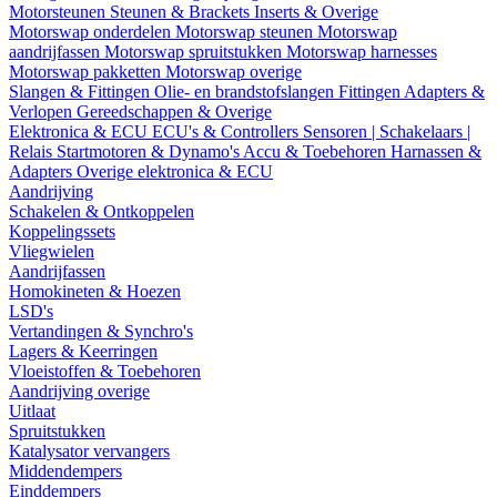
Motorsteunen
Steunen & Brackets
Inserts & Overige
Motorswap onderdelen
Motorswap steunen
Motorswap
aandrijfassen
Motorswap spruitstukken
Motorswap harnesses
Motorswap pakketten
Motorswap overige
Slangen & Fittingen
Olie- en brandstofslangen
Fittingen
Adapters &
Verlopen
Gereedschappen & Overige
Elektronica & ECU
ECU's & Controllers
Sensoren | Schakelaars |
Relais
Startmotoren & Dynamo's
Accu & Toebehoren
Harnassen &
Adapters
Overige elektronica & ECU
Aandrijving
Schakelen & Ontkoppelen
Koppelingssets
Vliegwielen
Aandrijfassen
Homokineten & Hoezen
LSD's
Vertandingen & Synchro's
Lagers & Keerringen
Vloeistoffen & Toebehoren
Aandrijving overige
Uitlaat
Spruitstukken
Katalysator vervangers
Middendempers
Einddempers