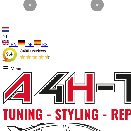
NL
EN
DE
ES
Menu