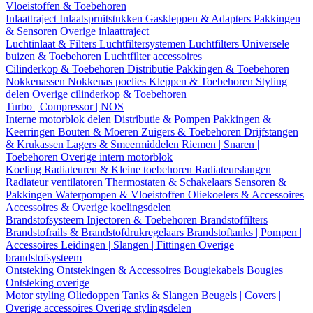
Vloeistoffen & Toebehoren
Inlaattraject
Inlaatspruitstukken
Gaskleppen & Adapters
Pakkingen
& Sensoren
Overige inlaattraject
Luchtinlaat & Filters
Luchtfiltersystemen
Luchtfilters
Universele
buizen & Toebehoren
Luchtfilter accessoires
Cilinderkop & Toebehoren
Distributie
Pakkingen & Toebehoren
Nokkenassen
Nokkenas poelies
Kleppen & Toebehoren
Styling
delen
Overige cilinderkop & Toebehoren
Turbo | Compressor | NOS
Interne motorblok delen
Distributie & Pompen
Pakkingen &
Keerringen
Bouten & Moeren
Zuigers & Toebehoren
Drijfstangen
& Krukassen
Lagers & Smeermiddelen
Riemen | Snaren |
Toebehoren
Overige intern motorblok
Koeling
Radiateuren & Kleine toebehoren
Radiateurslangen
Radiateur ventilatoren
Thermostaten & Schakelaars
Sensoren &
Pakkingen
Waterpompen & Vloeistoffen
Oliekoelers & Accessoires
Accessoires & Overige koelingsdelen
Brandstofsysteem
Injectoren & Toebehoren
Brandstoffilters
Brandstofrails & Brandstofdrukregelaars
Brandstoftanks | Pompen |
Accessoires
Leidingen | Slangen | Fittingen
Overige
brandstofsysteem
Ontsteking
Ontstekingen & Accessoires
Bougiekabels
Bougies
Ontsteking overige
Motor styling
Oliedoppen
Tanks & Slangen
Beugels | Covers |
Overige accessoires
Overige stylingsdelen