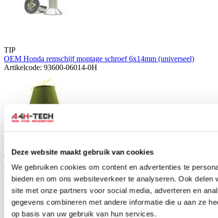
TIP
OEM Honda remschijf montage schroef 6x14mm (universeel)
Artikelcode: 93600-06014-0H
Deze website maakt gebruik van cookies
TIP
OEM Honda luchtfilter (S2000 99-09)
We gebruiken cookies om content en advertenties te personal
Artikelcode: 17220-PCX-003
bieden en om ons websiteverkeer te analyseren. Ook delen 
site met onze partners voor social media, adverteren en an
gegevens combineren met andere informatie die u aan ze hee
op basis van uw gebruik van hun services.