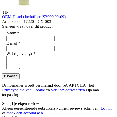
TIP
OEM Honda luchtfilter (S2000 99-09)
Artikelcode: 17220-PCX-003
Stel een vraag over dit product
Naam
*
E-mail
*
Wat is je vraag?
*
Bevestig
Dit formulier wordt beschermd door reCAPTCHA - het
Privacybeleid van Google
en
Servicevoorwaarden
zijn van
toepassing.
Schrijf je eigen review
Alleen geregistreerde gebruikers kunnen reviews schrijven.
Log in
of
maak een account aan
.