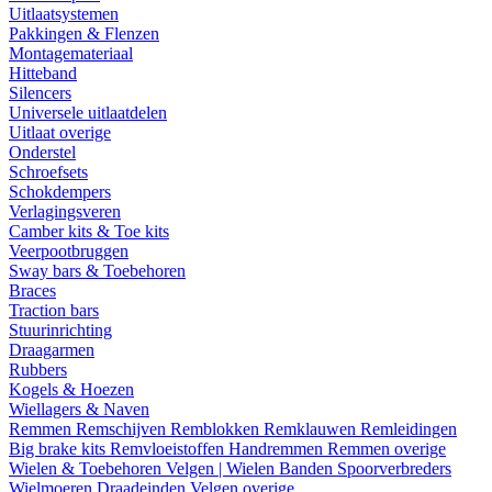
Uitlaatsystemen
Pakkingen & Flenzen
Montagemateriaal
Hitteband
Silencers
Universele uitlaatdelen
Uitlaat overige
Onderstel
Schroefsets
Schokdempers
Verlagingsveren
Camber kits & Toe kits
Veerpootbruggen
Sway bars & Toebehoren
Braces
Traction bars
Stuurinrichting
Draagarmen
Rubbers
Kogels & Hoezen
Wiellagers & Naven
Remmen
Remschijven
Remblokken
Remklauwen
Remleidingen
Big brake kits
Remvloeistoffen
Handremmen
Remmen overige
Wielen & Toebehoren
Velgen | Wielen
Banden
Spoorverbreders
Wielmoeren
Draadeinden
Velgen overige