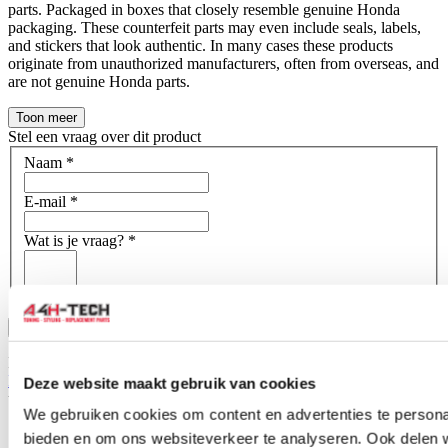
parts. Packaged in boxes that closely resemble genuine Honda
packaging. These counterfeit parts may even include seals, labels,
and stickers that look authentic. In many cases these products
originate from unauthorized manufacturers, often from overseas, and
are not genuine Honda parts.
Toon meer
Stel een vraag over dit product
Naam
*
E-mail
*
Wat is je vraag?
*
Bevestig
Dit formulier wordt beschermd door reCAPTCHA - het
Privacybeleid van Google
en
Servicevoorwaarden
zijn van
Deze website maakt gebruik van cookies
toepassing.
We gebruiken cookies om content en advertenties te personal
Schrijf je eigen review
bieden en om ons websiteverkeer te analyseren. Ook delen 