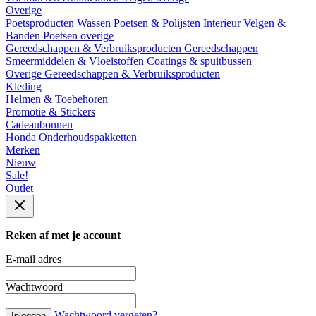
Overige
Poetsproducten
Wassen
Poetsen & Polijsten
Interieur
Velgen &
Banden
Poetsen overige
Gereedschappen & Verbruiksproducten
Gereedschappen
Smeermiddelen & Vloeistoffen
Coatings & spuitbussen
Overige Gereedschappen & Verbruiksproducten
Kleding
Helmen & Toebehoren
Promotie & Stickers
Cadeaubonnen
Honda Onderhoudspakketten
Merken
Nieuw
Sale!
Outlet
Reken af met je account
E-mail adres
Wachtwoord
Wachtwoord vergeten?
Inloggen