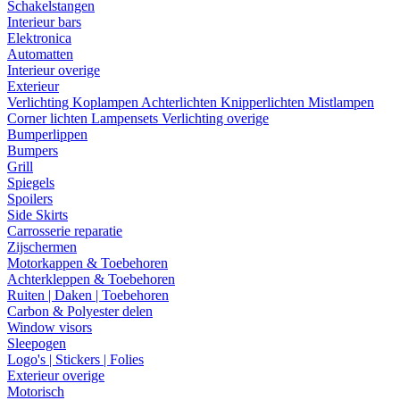
Schakelstangen
Interieur bars
Elektronica
Automatten
Interieur overige
Exterieur
Verlichting
Koplampen
Achterlichten
Knipperlichten
Mistlampen
Corner lichten
Lampensets
Verlichting overige
Bumperlippen
Bumpers
Grill
Spiegels
Spoilers
Side Skirts
Carrosserie reparatie
Zijschermen
Motorkappen & Toebehoren
Achterkleppen & Toebehoren
Ruiten | Daken | Toebehoren
Carbon & Polyester delen
Window visors
Sleepogen
Logo's | Stickers | Folies
Exterieur overige
Motorisch