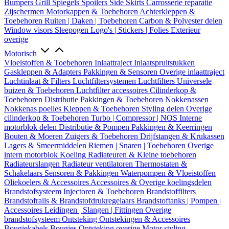
Bumpers
Grill
Spiegels
Spoilers
Side Skirts
Carrosserie reparatie
Zijschermen
Motorkappen & Toebehoren
Achterkleppen &
Toebehoren
Ruiten | Daken | Toebehoren
Carbon & Polyester delen
Window visors
Sleepogen
Logo's | Stickers | Folies
Exterieur
overige
Motorisch
Vloeistoffen & Toebehoren
Inlaattraject
Inlaatspruitstukken
Gaskleppen & Adapters
Pakkingen & Sensoren
Overige inlaattraject
Luchtinlaat & Filters
Luchtfiltersystemen
Luchtfilters
Universele
buizen & Toebehoren
Luchtfilter accessoires
Cilinderkop &
Toebehoren
Distributie
Pakkingen & Toebehoren
Nokkenassen
Nokkenas poelies
Kleppen & Toebehoren
Styling delen
Overige
cilinderkop & Toebehoren
Turbo | Compressor | NOS
Interne
motorblok delen
Distributie & Pompen
Pakkingen & Keerringen
Bouten & Moeren
Zuigers & Toebehoren
Drijfstangen & Krukassen
Lagers & Smeermiddelen
Riemen | Snaren | Toebehoren
Overige
intern motorblok
Koeling
Radiateuren & Kleine toebehoren
Radiateurslangen
Radiateur ventilatoren
Thermostaten &
Schakelaars
Sensoren & Pakkingen
Waterpompen & Vloeistoffen
Oliekoelers & Accessoires
Accessoires & Overige koelingsdelen
Brandstofsysteem
Injectoren & Toebehoren
Brandstoffilters
Brandstofrails & Brandstofdrukregelaars
Brandstoftanks | Pompen |
Accessoires
Leidingen | Slangen | Fittingen
Overige
brandstofsysteem
Ontsteking
Ontstekingen & Accessoires
Bougiekabels
Bougies
Ontsteking overige
Motor styling