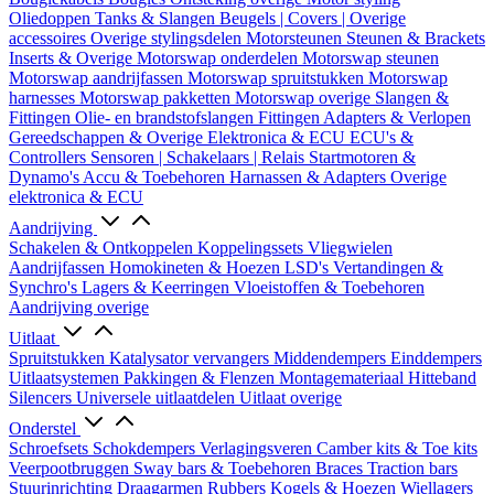
Oliedoppen
Tanks & Slangen
Beugels | Covers | Overige
accessoires
Overige stylingsdelen
Motorsteunen
Steunen & Brackets
Inserts & Overige
Motorswap onderdelen
Motorswap steunen
Motorswap aandrijfassen
Motorswap spruitstukken
Motorswap
harnesses
Motorswap pakketten
Motorswap overige
Slangen &
Fittingen
Olie- en brandstofslangen
Fittingen
Adapters & Verlopen
Gereedschappen & Overige
Elektronica & ECU
ECU's &
Controllers
Sensoren | Schakelaars | Relais
Startmotoren &
Dynamo's
Accu & Toebehoren
Harnassen & Adapters
Overige
elektronica & ECU
Aandrijving
Schakelen & Ontkoppelen
Koppelingssets
Vliegwielen
Aandrijfassen
Homokineten & Hoezen
LSD's
Vertandingen &
Synchro's
Lagers & Keerringen
Vloeistoffen & Toebehoren
Aandrijving overige
Uitlaat
Spruitstukken
Katalysator vervangers
Middendempers
Einddempers
Uitlaatsystemen
Pakkingen & Flenzen
Montagemateriaal
Hitteband
Silencers
Universele uitlaatdelen
Uitlaat overige
Onderstel
Schroefsets
Schokdempers
Verlagingsveren
Camber kits & Toe kits
Veerpootbruggen
Sway bars & Toebehoren
Braces
Traction bars
Stuurinrichting
Draagarmen
Rubbers
Kogels & Hoezen
Wiellagers