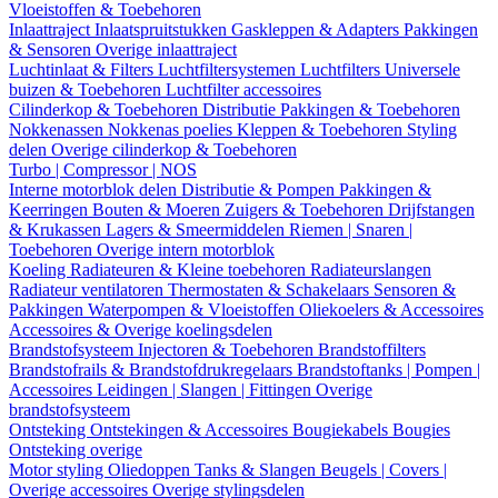
Vloeistoffen & Toebehoren
Inlaattraject
Inlaatspruitstukken
Gaskleppen & Adapters
Pakkingen
& Sensoren
Overige inlaattraject
Luchtinlaat & Filters
Luchtfiltersystemen
Luchtfilters
Universele
buizen & Toebehoren
Luchtfilter accessoires
Cilinderkop & Toebehoren
Distributie
Pakkingen & Toebehoren
Nokkenassen
Nokkenas poelies
Kleppen & Toebehoren
Styling
delen
Overige cilinderkop & Toebehoren
Turbo | Compressor | NOS
Interne motorblok delen
Distributie & Pompen
Pakkingen &
Keerringen
Bouten & Moeren
Zuigers & Toebehoren
Drijfstangen
& Krukassen
Lagers & Smeermiddelen
Riemen | Snaren |
Toebehoren
Overige intern motorblok
Koeling
Radiateuren & Kleine toebehoren
Radiateurslangen
Radiateur ventilatoren
Thermostaten & Schakelaars
Sensoren &
Pakkingen
Waterpompen & Vloeistoffen
Oliekoelers & Accessoires
Accessoires & Overige koelingsdelen
Brandstofsysteem
Injectoren & Toebehoren
Brandstoffilters
Brandstofrails & Brandstofdrukregelaars
Brandstoftanks | Pompen |
Accessoires
Leidingen | Slangen | Fittingen
Overige
brandstofsysteem
Ontsteking
Ontstekingen & Accessoires
Bougiekabels
Bougies
Ontsteking overige
Motor styling
Oliedoppen
Tanks & Slangen
Beugels | Covers |
Overige accessoires
Overige stylingsdelen