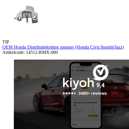
TIP
OEM Honda Distributieketting spanner (Honda Civic/Insight/Jazz)
Artikelcode: 14512-RMX-000