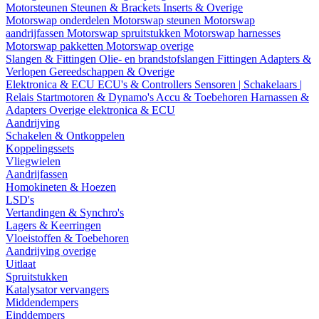
Motorsteunen
Steunen & Brackets
Inserts & Overige
Motorswap onderdelen
Motorswap steunen
Motorswap
aandrijfassen
Motorswap spruitstukken
Motorswap harnesses
Motorswap pakketten
Motorswap overige
Slangen & Fittingen
Olie- en brandstofslangen
Fittingen
Adapters &
Verlopen
Gereedschappen & Overige
Elektronica & ECU
ECU's & Controllers
Sensoren | Schakelaars |
Relais
Startmotoren & Dynamo's
Accu & Toebehoren
Harnassen &
Adapters
Overige elektronica & ECU
Aandrijving
Schakelen & Ontkoppelen
Koppelingssets
Vliegwielen
Aandrijfassen
Homokineten & Hoezen
LSD's
Vertandingen & Synchro's
Lagers & Keerringen
Vloeistoffen & Toebehoren
Aandrijving overige
Uitlaat
Spruitstukken
Katalysator vervangers
Middendempers
Einddempers