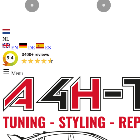
NL
EN
DE
ES
Menu