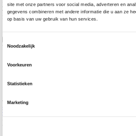
Alleen geregistreerde gebruikers kunnen reviews schrijven.
Log in
site met onze partners voor social media, adverteren en an
of
maak een account aan
.
Toepasbaar op:
gegevens combineren met andere informatie die u aan ze hee
Honda
op basis van uw gebruik van hun services.
S2000 1999-2003 2.0i (AP1)
S2000 2004-2009 2.0i (AP1)
S2000 2004-2009 2.2i (US) (AP2)
Toon meer
Toestemmingsselectie
Gerelateerde producten
Noodzakelijk
Voorkeuren
Statistieken
TIP
Marketing
Oem Honda Conisch lager differentieel voorzijde (Honda S2000
99-09)
Artikelcode: 91001-PCZ-003
Je bespaart