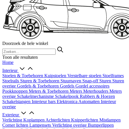
Doorzoek de hele winkel
Toon alle resultaten
Home
Interieur
Stoelen & Toebehoren
Kuipstoelen
Verstelbare stoelen
Stoelframes
Stoelrails
Sturen & Toebehoren
Stuurnaven
Snap-off
Sturen
Sturen
overige
Gordels & Toebehoren
Gordels
Gordel accessoires
Pookknoppen
Meters & Toebehoren
Meters
Meterhouders
Meters
overige
Schakelmechanisme
Schakelpook
Rubbers & Hoezen
Schakelstangen
Interieur bars
Elektronica
Automatten
Interieur
overige
Exterieur
Verlichting
Koplampen
Achterlichten
Knipperlichten
Mistlampen
Corner lichten
Lampensets
Verlichting overige
Bumperlippen