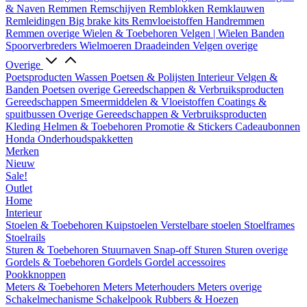
& Naven
Remmen
Remschijven
Remblokken
Remklauwen
Remleidingen
Big brake kits
Remvloeistoffen
Handremmen
Remmen overige
Wielen & Toebehoren
Velgen | Wielen
Banden
Spoorverbreders
Wielmoeren
Draadeinden
Velgen overige
Overige
Poetsproducten
Wassen
Poetsen & Polijsten
Interieur
Velgen &
Banden
Poetsen overige
Gereedschappen & Verbruiksproducten
Gereedschappen
Smeermiddelen & Vloeistoffen
Coatings &
spuitbussen
Overige Gereedschappen & Verbruiksproducten
Kleding
Helmen & Toebehoren
Promotie & Stickers
Cadeaubonnen
Honda Onderhoudspakketten
Merken
Nieuw
Sale!
Outlet
Home
Interieur
Stoelen & Toebehoren
Kuipstoelen
Verstelbare stoelen
Stoelframes
Stoelrails
Sturen & Toebehoren
Stuurnaven
Snap-off
Sturen
Sturen overige
Gordels & Toebehoren
Gordels
Gordel accessoires
Pookknoppen
Meters & Toebehoren
Meters
Meterhouders
Meters overige
Schakelmechanisme
Schakelpook
Rubbers & Hoezen