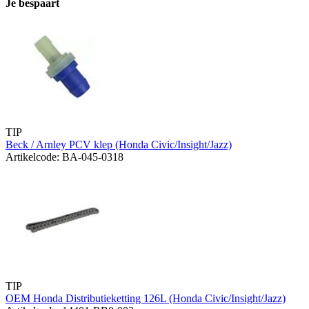
Je bespaart
TIP
Beck / Arnley PCV klep (Honda Civic/Insight/Jazz)
Artikelcode: BA-045-0318
TIP
OEM Honda Distributieketting 126L (Honda Civic/Insight/Jazz)