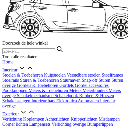
Doorzoek de hele winkel
Toon alle resultaten
Home
Interieur
Stoelen & Toebehoren
Kuipstoelen
Verstelbare stoelen
Stoelframes
Stoelrails
Sturen & Toebehoren
Stuurnaven
Snap-off
Sturen
Sturen
overige
Gordels & Toebehoren
Gordels
Gordel accessoires
Pookknoppen
Meters & Toebehoren
Meters
Meterhouders
Meters
overige
Schakelmechanisme
Schakelpook
Rubbers & Hoezen
Schakelstangen
Interieur bars
Elektronica
Automatten
Interieur
overige
Exterieur
Verlichting
Koplampen
Achterlichten
Knipperlichten
Mistlampen
Corner lichten
Lampensets
Verlichting overige
Bumperlippen