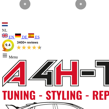
NL
EN
DE
ES
Menu