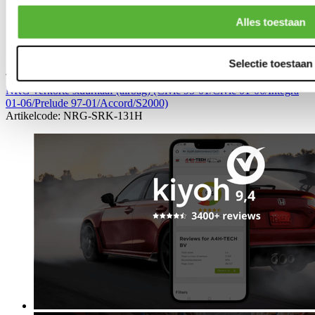
Alles toestaan
Selectie toestaan
TIP
NRG verkorte stuurnaaf (airbag) (Civic 95-01/Civic 01-06/Integra
01-06/Prelude 97-01/Accord/S2000)
Artikelcode: NRG-SRK-131H