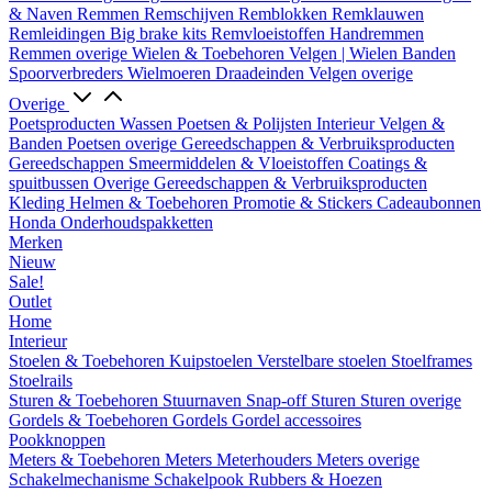
& Naven
Remmen
Remschijven
Remblokken
Remklauwen
Remleidingen
Big brake kits
Remvloeistoffen
Handremmen
Remmen overige
Wielen & Toebehoren
Velgen | Wielen
Banden
Spoorverbreders
Wielmoeren
Draadeinden
Velgen overige
Overige
Poetsproducten
Wassen
Poetsen & Polijsten
Interieur
Velgen &
Banden
Poetsen overige
Gereedschappen & Verbruiksproducten
Gereedschappen
Smeermiddelen & Vloeistoffen
Coatings &
spuitbussen
Overige Gereedschappen & Verbruiksproducten
Kleding
Helmen & Toebehoren
Promotie & Stickers
Cadeaubonnen
Honda Onderhoudspakketten
Merken
Nieuw
Sale!
Outlet
Home
Interieur
Stoelen & Toebehoren
Kuipstoelen
Verstelbare stoelen
Stoelframes
Stoelrails
Sturen & Toebehoren
Stuurnaven
Snap-off
Sturen
Sturen overige
Gordels & Toebehoren
Gordels
Gordel accessoires
Pookknoppen
Meters & Toebehoren
Meters
Meterhouders
Meters overige
Schakelmechanisme
Schakelpook
Rubbers & Hoezen