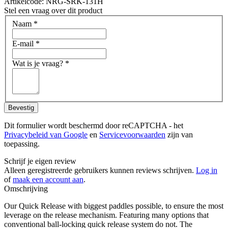
Artikelcode: NRG-SRK-131H
Stel een vraag over dit product
Naam
*
E-mail
*
Wat is je vraag?
*
Bevestig
Dit formulier wordt beschermd door reCAPTCHA - het
Privacybeleid van Google
en
Servicevoorwaarden
zijn van
toepassing.
Schrijf je eigen review
Alleen geregistreerde gebruikers kunnen reviews schrijven.
Log in
of
maak een account aan
.
Omschrijving
Our Quick Release with biggest paddles possible, to ensure the most
leverage on the release mechanism. Featuring many options that
conventional ball-locking quick release system do not. The