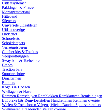
Uitlaatsystemen
Pakkingen & Flenzen
Montagemateriaal
Hitteband
Silencers
Universele uitlaatdelen
Uitlaat overige
Onderstel
Schroefsets
Schokdempers
Verlagingsveren
Camber kits & Toe kits
Veerpootbruggen
Sway bars & Toebehoren
Braces
Traction bars
Stuurinrichting
Draagarmen
Rubbers
Kogels & Hoezen
Wiellagers & Naven
Remmen
Remschijven
Remblokken
Remklauwen
Remleidingen
Big brake kits
Remvloeistoffen
Handremmen
Remmen overige
Wielen & Toebehoren
Velgen | Wielen
Banden
Spoorverbreders
Wielmoeren
Draadeinden
Velgen overige