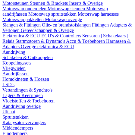
Motorsteunen
Steunen & Brackets
Inserts & Overige
Motorswap onderdelen
Motorswap steunen
Motorswap
aandrijfassen
Motorswap spruitstukken
Motorswap harnesses
Motorswap pakketten
Motorswap overige
Slangen & Fittingen
Olie- en brandstofslangen
Fittingen
Adapters &
Verlopen
Gereedschappen & Overige
Elektronica & ECU
ECU's & Controllers
Sensoren | Schakelaars |
Relais
Startmotoren & Dynamo's
Accu & Toebehoren
Harnassen &
Adapters
Overige elektronica & ECU
Aandrijving
Schakelen & Ontkoppelen
Koppelingssets
Vliegwielen
Aandrijfassen
Homokineten & Hoezen
LSD's
Vertandingen & Synchro's
Lagers & Keerringen
Vloeistoffen & Toebehoren
Aandrijving overige
Uitlaat
Spruitstukken
Katalysator vervangers
Middendempers
Einddempers