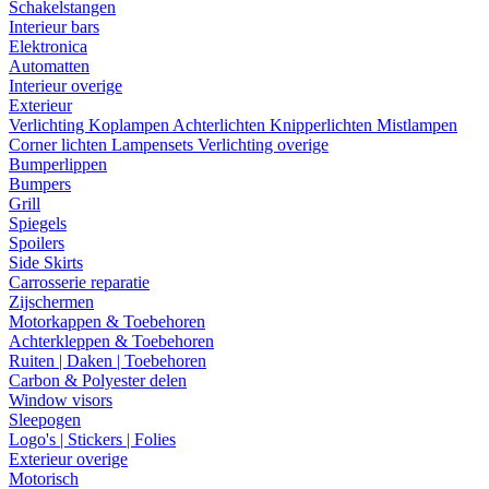
Schakelstangen
Interieur bars
Elektronica
Automatten
Interieur overige
Exterieur
Verlichting
Koplampen
Achterlichten
Knipperlichten
Mistlampen
Corner lichten
Lampensets
Verlichting overige
Bumperlippen
Bumpers
Grill
Spiegels
Spoilers
Side Skirts
Carrosserie reparatie
Zijschermen
Motorkappen & Toebehoren
Achterkleppen & Toebehoren
Ruiten | Daken | Toebehoren
Carbon & Polyester delen
Window visors
Sleepogen
Logo's | Stickers | Folies
Exterieur overige
Motorisch