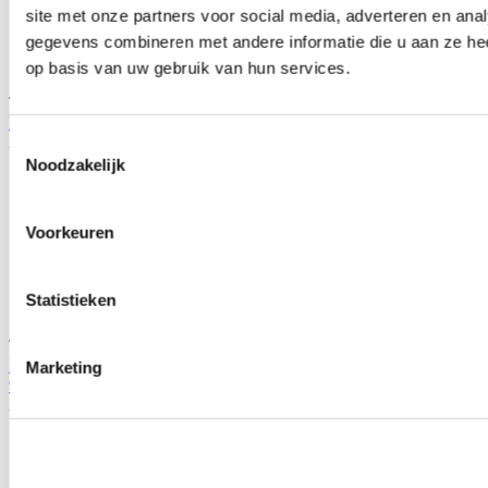
site met onze partners voor social media, adverteren en an
gegevens combineren met andere informatie die u aan ze hee
op basis van uw gebruik van hun services.
TIP
NRG verkorte stuurnaaf (Honda Civic/Del sol/Integra/Prelude)
Artikelcode: NRG-SRK-110H
Toestemmingsselectie
Noodzakelijk
Voorkeuren
Statistieken
TIP
NRG verkorte stuurnaaf (non airbag) (Honda Civic 96-06/Prelude
Marketing
97-01)
Artikelcode: NRG-SRK-130H