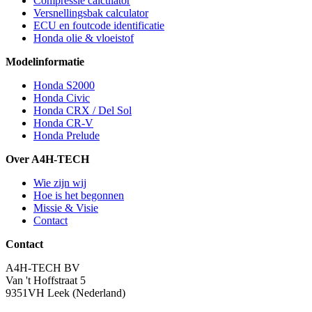
Compressie calculator
Versnellingsbak calculator
ECU en foutcode identificatie
Honda olie & vloeistof
Modelinformatie
Honda S2000
Honda Civic
Honda CRX / Del Sol
Honda CR-V
Honda Prelude
Over A4H-TECH
Wie zijn wij
Hoe is het begonnen
Missie & Visie
Contact
Contact
A4H-TECH BV
Van 't Hoffstraat 5
9351VH Leek (Nederland)