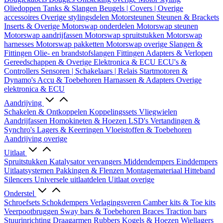
Oliedoppen
Tanks & Slangen
Beugels | Covers | Overige
accessoires
Overige stylingsdelen
Motorsteunen
Steunen & Brackets
Inserts & Overige
Motorswap onderdelen
Motorswap steunen
Motorswap aandrijfassen
Motorswap spruitstukken
Motorswap
harnesses
Motorswap pakketten
Motorswap overige
Slangen &
Fittingen
Olie- en brandstofslangen
Fittingen
Adapters & Verlopen
Gereedschappen & Overige
Elektronica & ECU
ECU's &
Controllers
Sensoren | Schakelaars | Relais
Startmotoren &
Dynamo's
Accu & Toebehoren
Harnassen & Adapters
Overige
elektronica & ECU
Aandrijving
Schakelen & Ontkoppelen
Koppelingssets
Vliegwielen
Aandrijfassen
Homokineten & Hoezen
LSD's
Vertandingen &
Synchro's
Lagers & Keerringen
Vloeistoffen & Toebehoren
Aandrijving overige
Uitlaat
Spruitstukken
Katalysator vervangers
Middendempers
Einddempers
Uitlaatsystemen
Pakkingen & Flenzen
Montagemateriaal
Hitteband
Silencers
Universele uitlaatdelen
Uitlaat overige
Onderstel
Schroefsets
Schokdempers
Verlagingsveren
Camber kits & Toe kits
Veerpootbruggen
Sway bars & Toebehoren
Braces
Traction bars
Stuurinrichting
Draagarmen
Rubbers
Kogels & Hoezen
Wiellagers