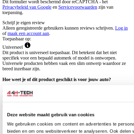
Dit formulier wordt beschermd door reCAPTCHA - het
Privacybeleid van Google
en
Servicevoorwaarden
zijn van
toepassing.
Schrijf je eigen review
Alleen geregistreerde gebruikers kunnen reviews schrijven.
Log in
of
maak een account aan
.
Toepasbaar op:
Universeel
Dit product is universeel toepasbaar. Dit betekent dat het niet
specifiek voor een bepaald automerk of model is ontworpen.
Universele producten hebben vaak een slim ontwerp waardoor ze
breed inzetbaar zijn.
Hoe weet je of dit product geschikt is voor jouw auto?
Je schaft dit product aan op basis van eigen inzicht. Door de
specificaties, afbeelding of titel van het product te raadplegen, kun je
controleren of het geschikt is voor jouw auto.
Gerelateerde producten
Deze website maakt gebruik van cookies
We gebruiken cookies om content en advertenties te personal
bieden en om ons websiteverkeer te analyseren. Ook delen 