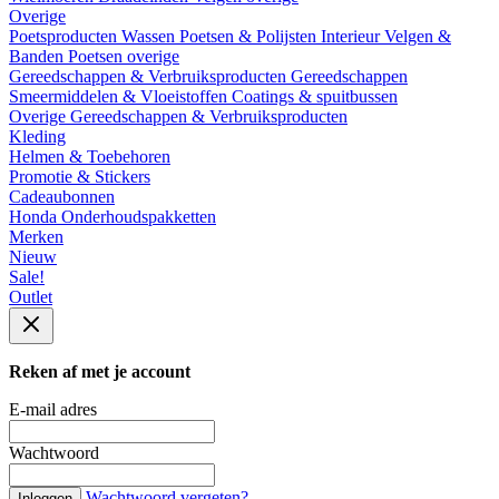
Overige
Poetsproducten
Wassen
Poetsen & Polijsten
Interieur
Velgen &
Banden
Poetsen overige
Gereedschappen & Verbruiksproducten
Gereedschappen
Smeermiddelen & Vloeistoffen
Coatings & spuitbussen
Overige Gereedschappen & Verbruiksproducten
Kleding
Helmen & Toebehoren
Promotie & Stickers
Cadeaubonnen
Honda Onderhoudspakketten
Merken
Nieuw
Sale!
Outlet
Reken af met je account
E-mail adres
Wachtwoord
Wachtwoord vergeten?
Inloggen