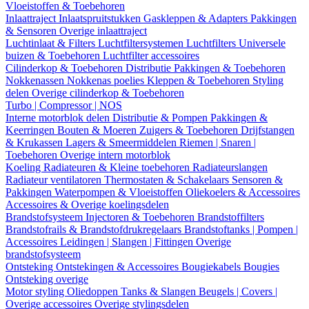
Vloeistoffen & Toebehoren
Inlaattraject
Inlaatspruitstukken
Gaskleppen & Adapters
Pakkingen
& Sensoren
Overige inlaattraject
Luchtinlaat & Filters
Luchtfiltersystemen
Luchtfilters
Universele
buizen & Toebehoren
Luchtfilter accessoires
Cilinderkop & Toebehoren
Distributie
Pakkingen & Toebehoren
Nokkenassen
Nokkenas poelies
Kleppen & Toebehoren
Styling
delen
Overige cilinderkop & Toebehoren
Turbo | Compressor | NOS
Interne motorblok delen
Distributie & Pompen
Pakkingen &
Keerringen
Bouten & Moeren
Zuigers & Toebehoren
Drijfstangen
& Krukassen
Lagers & Smeermiddelen
Riemen | Snaren |
Toebehoren
Overige intern motorblok
Koeling
Radiateuren & Kleine toebehoren
Radiateurslangen
Radiateur ventilatoren
Thermostaten & Schakelaars
Sensoren &
Pakkingen
Waterpompen & Vloeistoffen
Oliekoelers & Accessoires
Accessoires & Overige koelingsdelen
Brandstofsysteem
Injectoren & Toebehoren
Brandstoffilters
Brandstofrails & Brandstofdrukregelaars
Brandstoftanks | Pompen |
Accessoires
Leidingen | Slangen | Fittingen
Overige
brandstofsysteem
Ontsteking
Ontstekingen & Accessoires
Bougiekabels
Bougies
Ontsteking overige
Motor styling
Oliedoppen
Tanks & Slangen
Beugels | Covers |
Overige accessoires
Overige stylingsdelen