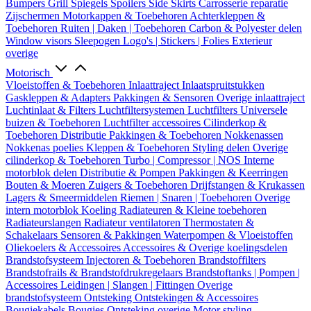
Bumpers
Grill
Spiegels
Spoilers
Side Skirts
Carrosserie reparatie
Zijschermen
Motorkappen & Toebehoren
Achterkleppen &
Toebehoren
Ruiten | Daken | Toebehoren
Carbon & Polyester delen
Window visors
Sleepogen
Logo's | Stickers | Folies
Exterieur
overige
Motorisch
Vloeistoffen & Toebehoren
Inlaattraject
Inlaatspruitstukken
Gaskleppen & Adapters
Pakkingen & Sensoren
Overige inlaattraject
Luchtinlaat & Filters
Luchtfiltersystemen
Luchtfilters
Universele
buizen & Toebehoren
Luchtfilter accessoires
Cilinderkop &
Toebehoren
Distributie
Pakkingen & Toebehoren
Nokkenassen
Nokkenas poelies
Kleppen & Toebehoren
Styling delen
Overige
cilinderkop & Toebehoren
Turbo | Compressor | NOS
Interne
motorblok delen
Distributie & Pompen
Pakkingen & Keerringen
Bouten & Moeren
Zuigers & Toebehoren
Drijfstangen & Krukassen
Lagers & Smeermiddelen
Riemen | Snaren | Toebehoren
Overige
intern motorblok
Koeling
Radiateuren & Kleine toebehoren
Radiateurslangen
Radiateur ventilatoren
Thermostaten &
Schakelaars
Sensoren & Pakkingen
Waterpompen & Vloeistoffen
Oliekoelers & Accessoires
Accessoires & Overige koelingsdelen
Brandstofsysteem
Injectoren & Toebehoren
Brandstoffilters
Brandstofrails & Brandstofdrukregelaars
Brandstoftanks | Pompen |
Accessoires
Leidingen | Slangen | Fittingen
Overige
brandstofsysteem
Ontsteking
Ontstekingen & Accessoires
Bougiekabels
Bougies
Ontsteking overige
Motor styling