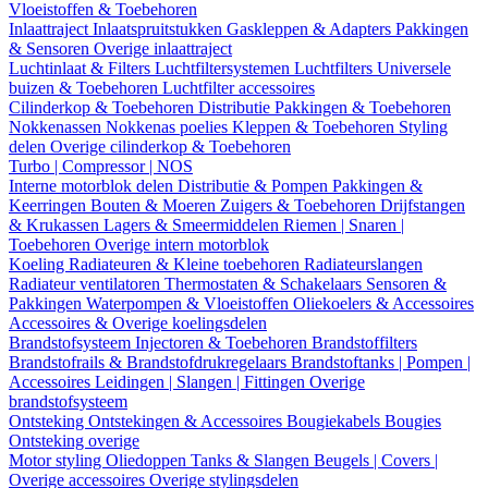
Vloeistoffen & Toebehoren
Inlaattraject
Inlaatspruitstukken
Gaskleppen & Adapters
Pakkingen
& Sensoren
Overige inlaattraject
Luchtinlaat & Filters
Luchtfiltersystemen
Luchtfilters
Universele
buizen & Toebehoren
Luchtfilter accessoires
Cilinderkop & Toebehoren
Distributie
Pakkingen & Toebehoren
Nokkenassen
Nokkenas poelies
Kleppen & Toebehoren
Styling
delen
Overige cilinderkop & Toebehoren
Turbo | Compressor | NOS
Interne motorblok delen
Distributie & Pompen
Pakkingen &
Keerringen
Bouten & Moeren
Zuigers & Toebehoren
Drijfstangen
& Krukassen
Lagers & Smeermiddelen
Riemen | Snaren |
Toebehoren
Overige intern motorblok
Koeling
Radiateuren & Kleine toebehoren
Radiateurslangen
Radiateur ventilatoren
Thermostaten & Schakelaars
Sensoren &
Pakkingen
Waterpompen & Vloeistoffen
Oliekoelers & Accessoires
Accessoires & Overige koelingsdelen
Brandstofsysteem
Injectoren & Toebehoren
Brandstoffilters
Brandstofrails & Brandstofdrukregelaars
Brandstoftanks | Pompen |
Accessoires
Leidingen | Slangen | Fittingen
Overige
brandstofsysteem
Ontsteking
Ontstekingen & Accessoires
Bougiekabels
Bougies
Ontsteking overige
Motor styling
Oliedoppen
Tanks & Slangen
Beugels | Covers |
Overige accessoires
Overige stylingsdelen