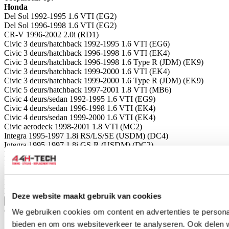
Honda
Del Sol 1992-1995 1.6 VTI (EG2)
Del Sol 1996-1998 1.6 VTI (EG2)
CR-V 1996-2002 2.0i (RD1)
Civic 3 deurs/hatchback 1992-1995 1.6 VTI (EG6)
Civic 3 deurs/hatchback 1996-1998 1.6 VTI (EK4)
Civic 3 deurs/hatchback 1996-1998 1.6 Type R (JDM) (EK9)
Civic 3 deurs/hatchback 1999-2000 1.6 VTI (EK4)
Civic 3 deurs/hatchback 1999-2000 1.6 Type R (JDM) (EK9)
Civic 5 deurs/hatchback 1997-2001 1.8 VTI (MB6)
Civic 4 deurs/sedan 1992-1995 1.6 VTI (EG9)
Civic 4 deurs/sedan 1996-1998 1.6 VTI (EK4)
Civic 4 deurs/sedan 1999-2000 1.6 VTI (EK4)
Civic aerodeck 1998-2001 1.8 VTI (MC2)
Integra 1995-1997 1.8i RS/LS/SE (USDM) (DC4)
Integra 1995-1997 1.8i GS-R (USDM) (DC2)
Integra 1998-2000 1.8i Type R (EDM)
Integra 1998-2000 1.8i LS/GS (USDM) (DC4)
Integra 1998-2000 1.8i GS-R (USDM) (DC2)
Integra 1995-1997 1.8i Type R (JDM 96-spec) (DC2)
Integra 1998-2000 1.8i Type R (JDM 98-spec) (DC2)
Deze website maakt gebruik van cookies
Toon meer
Gerelateerde producten
We gebruiken cookies om content en advertenties te personal
bieden en om ons websiteverkeer te analyseren. Ook delen 