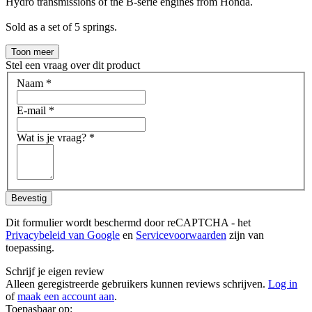
Hydro transmissions of the B-serie engines from Honda.
Sold as a set of 5 springs.
Toon meer
Stel een vraag over dit product
Naam
*
E-mail
*
Wat is je vraag?
*
Bevestig
Dit formulier wordt beschermd door reCAPTCHA - het
Privacybeleid van Google
en
Servicevoorwaarden
zijn van
toepassing.
Schrijf je eigen review
Alleen geregistreerde gebruikers kunnen reviews schrijven.
Log in
of
maak een account aan
.
Toepasbaar op: