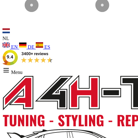
NL
EN
DE
ES
Menu