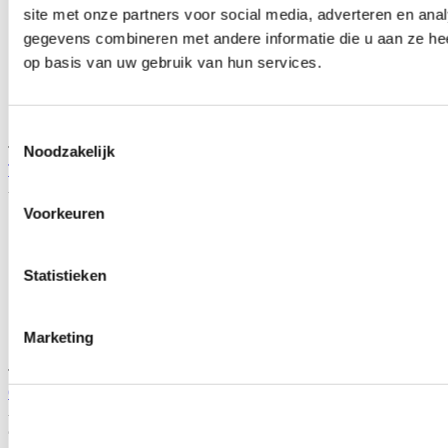
site met onze partners voor social media, adverteren en an
gegevens combineren met andere informatie die u aan ze hee
op basis van uw gebruik van hun services.
Toestemmingsselectie
TIP
Noodzakelijk
Torco MTF Bakolie handgeschakeld (universeel)
Artikelcode: A200022CE
Voorkeuren
Statistieken
Marketing
TIP
OEM Honda 1 liter versnellingsbak olie MTF3 (universeel Honda)
Artikelcode: MTF3
Je bespaart