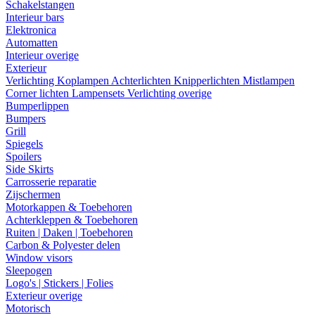
Schakelstangen
Interieur bars
Elektronica
Automatten
Interieur overige
Exterieur
Verlichting
Koplampen
Achterlichten
Knipperlichten
Mistlampen
Corner lichten
Lampensets
Verlichting overige
Bumperlippen
Bumpers
Grill
Spiegels
Spoilers
Side Skirts
Carrosserie reparatie
Zijschermen
Motorkappen & Toebehoren
Achterkleppen & Toebehoren
Ruiten | Daken | Toebehoren
Carbon & Polyester delen
Window visors
Sleepogen
Logo's | Stickers | Folies
Exterieur overige
Motorisch