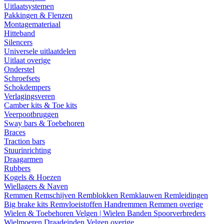
Uitlaatsystemen
Pakkingen & Flenzen
Montagemateriaal
Hitteband
Silencers
Universele uitlaatdelen
Uitlaat overige
Onderstel
Schroefsets
Schokdempers
Verlagingsveren
Camber kits & Toe kits
Veerpootbruggen
Sway bars & Toebehoren
Braces
Traction bars
Stuurinrichting
Draagarmen
Rubbers
Kogels & Hoezen
Wiellagers & Naven
Remmen
Remschijven
Remblokken
Remklauwen
Remleidingen
Big brake kits
Remvloeistoffen
Handremmen
Remmen overige
Wielen & Toebehoren
Velgen | Wielen
Banden
Spoorverbreders
Wielmoeren
Draadeinden
Velgen overige