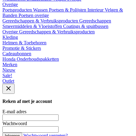
Overige
Poetsproducten
Wassen
Poetsen & Polijsten
Interieur
Velgen &
Banden
Poetsen overige
Gereedschappen & Verbruiksproducten
Gereedschappen
Smeermiddelen & Vloeistoffen
Coatings & spuitbussen
Overige Gereedschappen & Verbruiksproducten
Kleding
Helmen & Toebehoren
Promotie & Stickers
Cadeaubonnen
Honda Onderhoudspakketten
Merken
Nieuw
Sale!
Outlet
Reken af met je account
E-mail adres
Wachtwoord
Wachtwoord vergeten?
Inloggen