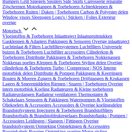
Bumpers
Grill
Spiegels
Spoilers
Side Skirts
Carrosserie reparatie
Zijschermen
Motorkappen & Toebehoren
Achterkleppen &
Toebehoren
Ruiten | Daken | Toebehoren
Carbon & Polyester delen
Window visors
Sleepogen
Logo's | Stickers | Folies
Exterieur
overige
Motorisch
Vloeistoffen & Toebehoren
Inlaattraject
Inlaatspruitstukken
Gaskleppen & Adapters
Pakkingen & Sensoren
Overige inlaattraject
Luchtinlaat & Filters
Luchtfiltersystemen
Luchtfilters
Universele
buizen & Toebehoren
Luchtfilter accessoires
Cilinderkop &
Toebehoren
Distributie
Pakkingen & Toebehoren
Nokkenassen
Nokkenas poelies
Kleppen & Toebehoren
Styling delen
Overige
cilinderkop & Toebehoren
Turbo | Compressor | NOS
Interne
motorblok delen
Distributie & Pompen
Pakkingen & Keerringen
Bouten & Moeren
Zuigers & Toebehoren
Drijfstangen & Krukassen
Lagers & Smeermiddelen
Riemen | Snaren | Toebehoren
Overige
intern motorblok
Koeling
Radiateuren & Kleine toebehoren
Radiateurslangen
Radiateur ventilatoren
Thermostaten &
Schakelaars
Sensoren & Pakkingen
Waterpompen & Vloeistoffen
Oliekoelers & Accessoires
Accessoires & Overige koelingsdelen
Brandstofsysteem
Injectoren & Toebehoren
Brandstoffilters
Brandstofrails & Brandstofdrukregelaars
Brandstoftanks | Pompen |
Accessoires
Leidingen | Slangen | Fittingen
Overige
brandstofsysteem
Ontsteking
Ontstekingen & Accessoires
Bougiekabels
Bougies
Ontsteking overige
Motor styling