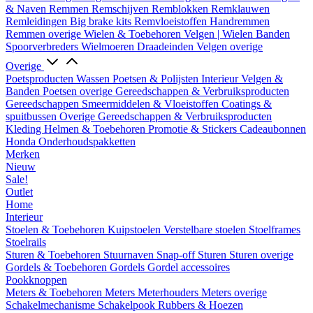
& Naven
Remmen
Remschijven
Remblokken
Remklauwen
Remleidingen
Big brake kits
Remvloeistoffen
Handremmen
Remmen overige
Wielen & Toebehoren
Velgen | Wielen
Banden
Spoorverbreders
Wielmoeren
Draadeinden
Velgen overige
Overige
Poetsproducten
Wassen
Poetsen & Polijsten
Interieur
Velgen &
Banden
Poetsen overige
Gereedschappen & Verbruiksproducten
Gereedschappen
Smeermiddelen & Vloeistoffen
Coatings &
spuitbussen
Overige Gereedschappen & Verbruiksproducten
Kleding
Helmen & Toebehoren
Promotie & Stickers
Cadeaubonnen
Honda Onderhoudspakketten
Merken
Nieuw
Sale!
Outlet
Home
Interieur
Stoelen & Toebehoren
Kuipstoelen
Verstelbare stoelen
Stoelframes
Stoelrails
Sturen & Toebehoren
Stuurnaven
Snap-off
Sturen
Sturen overige
Gordels & Toebehoren
Gordels
Gordel accessoires
Pookknoppen
Meters & Toebehoren
Meters
Meterhouders
Meters overige
Schakelmechanisme
Schakelpook
Rubbers & Hoezen