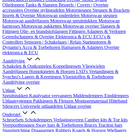
Oliedoppen
Tanks & Slangen
Beugels | Covers | Overige
accessoires
Overige stylingsdelen
Motorsteunen
Steunen & Brackets
Inserts & Overige
Motorswap onderdelen
Motorswap steunen
Motorswap aandrijfassen
Motorswap spruitstukken
Motorswap
harnesses
Motorswap pakketten
Motorswap overige
Slangen &
Fittingen
Olie- en brandstofslangen
Fittingen
Adapters & Verlopen
Gereedschappen & Overige
Elektronica & ECU
ECU's &
Controllers
Sensoren | Schakelaars | Relais
Startmotoren &
Dynamo's
Accu & Toebehoren
Harnassen & Adapters
Overige
elektronica & ECU
Aandrijving
Schakelen & Ontkoppelen
Koppelingssets
Vliegwielen
Aandrijfassen
Homokineten & Hoezen
LSD's
Vertandingen &
Synchro's
Lagers & Keerringen
Vloeistoffen & Toebehoren
Aandrijving overige
Uitlaat
Spruitstukken
Katalysator vervangers
Middendempers
Einddempers
Uitlaatsystemen
Pakkingen & Flenzen
Montagemateriaal
Hitteband
Silencers
Universele uitlaatdelen
Uitlaat overige
Onderstel
Schroefsets
Schokdempers
Verlagingsveren
Camber kits & Toe kits
Veerpootbruggen
Sway bars & Toebehoren
Braces
Traction bars
Stuurinrichting
Draagarmen
Rubbers
Kogels & Hoezen
Wiellagers