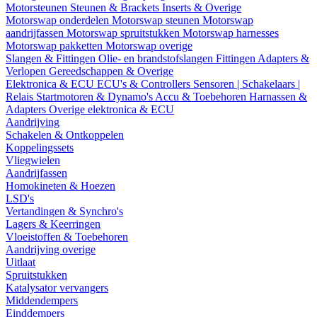
Motorsteunen
Steunen & Brackets
Inserts & Overige
Motorswap onderdelen
Motorswap steunen
Motorswap
aandrijfassen
Motorswap spruitstukken
Motorswap harnesses
Motorswap pakketten
Motorswap overige
Slangen & Fittingen
Olie- en brandstofslangen
Fittingen
Adapters &
Verlopen
Gereedschappen & Overige
Elektronica & ECU
ECU's & Controllers
Sensoren | Schakelaars |
Relais
Startmotoren & Dynamo's
Accu & Toebehoren
Harnassen &
Adapters
Overige elektronica & ECU
Aandrijving
Schakelen & Ontkoppelen
Koppelingssets
Vliegwielen
Aandrijfassen
Homokineten & Hoezen
LSD's
Vertandingen & Synchro's
Lagers & Keerringen
Vloeistoffen & Toebehoren
Aandrijving overige
Uitlaat
Spruitstukken
Katalysator vervangers
Middendempers
Einddempers