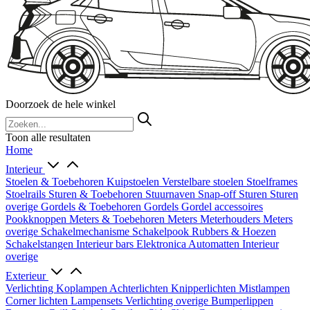
Doorzoek de hele winkel
Toon alle resultaten
Home
Interieur
Stoelen & Toebehoren
Kuipstoelen
Verstelbare stoelen
Stoelframes
Stoelrails
Sturen & Toebehoren
Stuurnaven
Snap-off
Sturen
Sturen
overige
Gordels & Toebehoren
Gordels
Gordel accessoires
Pookknoppen
Meters & Toebehoren
Meters
Meterhouders
Meters
overige
Schakelmechanisme
Schakelpook
Rubbers & Hoezen
Schakelstangen
Interieur bars
Elektronica
Automatten
Interieur
overige
Exterieur
Verlichting
Koplampen
Achterlichten
Knipperlichten
Mistlampen
Corner lichten
Lampensets
Verlichting overige
Bumperlippen