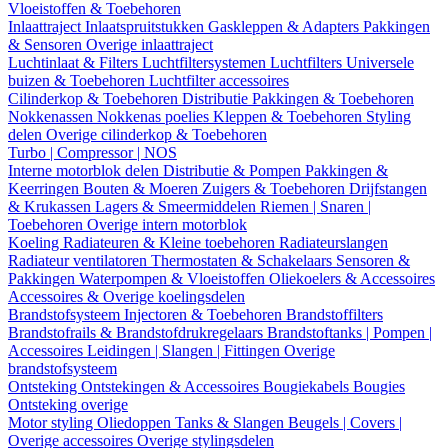
Vloeistoffen & Toebehoren
Inlaattraject
Inlaatspruitstukken
Gaskleppen & Adapters
Pakkingen
& Sensoren
Overige inlaattraject
Luchtinlaat & Filters
Luchtfiltersystemen
Luchtfilters
Universele
buizen & Toebehoren
Luchtfilter accessoires
Cilinderkop & Toebehoren
Distributie
Pakkingen & Toebehoren
Nokkenassen
Nokkenas poelies
Kleppen & Toebehoren
Styling
delen
Overige cilinderkop & Toebehoren
Turbo | Compressor | NOS
Interne motorblok delen
Distributie & Pompen
Pakkingen &
Keerringen
Bouten & Moeren
Zuigers & Toebehoren
Drijfstangen
& Krukassen
Lagers & Smeermiddelen
Riemen | Snaren |
Toebehoren
Overige intern motorblok
Koeling
Radiateuren & Kleine toebehoren
Radiateurslangen
Radiateur ventilatoren
Thermostaten & Schakelaars
Sensoren &
Pakkingen
Waterpompen & Vloeistoffen
Oliekoelers & Accessoires
Accessoires & Overige koelingsdelen
Brandstofsysteem
Injectoren & Toebehoren
Brandstoffilters
Brandstofrails & Brandstofdrukregelaars
Brandstoftanks | Pompen |
Accessoires
Leidingen | Slangen | Fittingen
Overige
brandstofsysteem
Ontsteking
Ontstekingen & Accessoires
Bougiekabels
Bougies
Ontsteking overige
Motor styling
Oliedoppen
Tanks & Slangen
Beugels | Covers |
Overige accessoires
Overige stylingsdelen