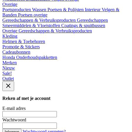
Overige
Poetsproducten
Wassen
Poetsen & Polijsten
Interieur
Velgen &
Banden
Poetsen overige
Gereedschappen & Verbruiksproducten
Gereedschappen
Smeermiddelen & Vloeistoffen
Coatings & spuitbussen
Overige Gereedschappen & Verbruiksproducten
Kleding
Helmen & Toebehoren
Promotie & Stickers
Cadeaubonnen
Honda Onderhoudspakketten
Merken
Nieuw
Sale!
Outlet
Reken af met je account
E-mail adres
Wachtwoord
Wachtwoord vergeten?
Inloggen