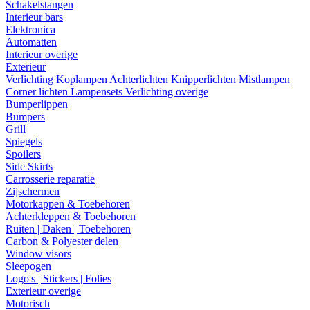
Schakelstangen
Interieur bars
Elektronica
Automatten
Interieur overige
Exterieur
Verlichting
Koplampen
Achterlichten
Knipperlichten
Mistlampen
Corner lichten
Lampensets
Verlichting overige
Bumperlippen
Bumpers
Grill
Spiegels
Spoilers
Side Skirts
Carrosserie reparatie
Zijschermen
Motorkappen & Toebehoren
Achterkleppen & Toebehoren
Ruiten | Daken | Toebehoren
Carbon & Polyester delen
Window visors
Sleepogen
Logo's | Stickers | Folies
Exterieur overige
Motorisch