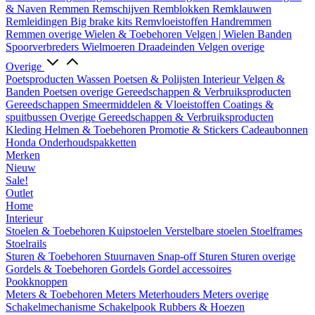
& Naven
Remmen
Remschijven
Remblokken
Remklauwen
Remleidingen
Big brake kits
Remvloeistoffen
Handremmen
Remmen overige
Wielen & Toebehoren
Velgen | Wielen
Banden
Spoorverbreders
Wielmoeren
Draadeinden
Velgen overige
Overige
Poetsproducten
Wassen
Poetsen & Polijsten
Interieur
Velgen &
Banden
Poetsen overige
Gereedschappen & Verbruiksproducten
Gereedschappen
Smeermiddelen & Vloeistoffen
Coatings &
spuitbussen
Overige Gereedschappen & Verbruiksproducten
Kleding
Helmen & Toebehoren
Promotie & Stickers
Cadeaubonnen
Honda Onderhoudspakketten
Merken
Nieuw
Sale!
Outlet
Home
Interieur
Stoelen & Toebehoren
Kuipstoelen
Verstelbare stoelen
Stoelframes
Stoelrails
Sturen & Toebehoren
Stuurnaven
Snap-off
Sturen
Sturen overige
Gordels & Toebehoren
Gordels
Gordel accessoires
Pookknoppen
Meters & Toebehoren
Meters
Meterhouders
Meters overige
Schakelmechanisme
Schakelpook
Rubbers & Hoezen