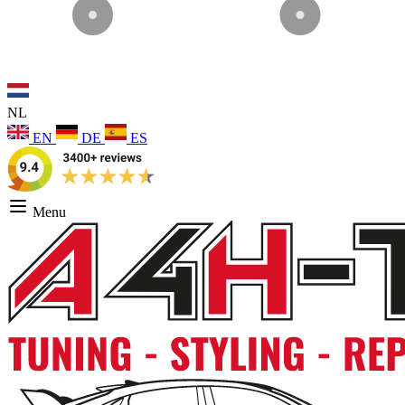
NL
EN
DE
ES
Menu