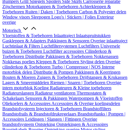
Bumpers
Grill
Spiegels
Spoilers
Side Skirts
Carrosserie reparatie
Zijschermen
Motorkappen & Toebehoren
Achterkleppen &
Toebehoren
Ruiten | Daken | Toebehoren
Carbon & Polyester delen
Window visors
Sleepogen
Logo's | Stickers | Folies
Exterieur
overige
Motorisch
Vloeistoffen & Toebehoren
Inlaattraject
Inlaatspruitstukken
Gaskleppen & Adapters
Pakkingen & Sensoren
Overige inlaattraject
Luchtinlaat & Filters
Luchtfiltersystemen
Luchtfilters
Universele
buizen & Toebehoren
Luchtfilter accessoires
Cilinderkop &
Toebehoren
Distributie
Pakkingen & Toebehoren
Nokkenassen
Nokkenas poelies
Kleppen & Toebehoren
Styling delen
Overige
cilinderkop & Toebehoren
Turbo | Compressor | NOS
Interne
motorblok delen
Distributie & Pompen
Pakkingen & Keerringen
Bouten & Moeren
Zuigers & Toebehoren
Drijfstangen & Krukassen
Lagers & Smeermiddelen
Riemen | Snaren | Toebehoren
Overige
intern motorblok
Koeling
Radiateuren & Kleine toebehoren
Radiateurslangen
Radiateur ventilatoren
Thermostaten &
Schakelaars
Sensoren & Pakkingen
Waterpompen & Vloeistoffen
Oliekoelers & Accessoires
Accessoires & Overige koelingsdelen
Brandstofsysteem
Injectoren & Toebehoren
Brandstoffilters
Brandstofrails & Brandstofdrukregelaars
Brandstoftanks | Pompen |
Accessoires
Leidingen | Slangen | Fittingen
Overige
brandstofsysteem
Ontsteking
Ontstekingen & Accessoires
Bougiekabels
Bougies
Ontsteking overige
Motor styling