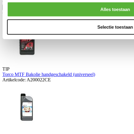
Civic 5 deurs/hatchback 2004-2006 2.0i Sport (EV1)
Toon meer
Alles toestaan
Gerelateerde producten
Selectie toestaan
TIP
Torco MTF Bakolie handgeschakeld (universeel)
Artikelcode: A200022CE