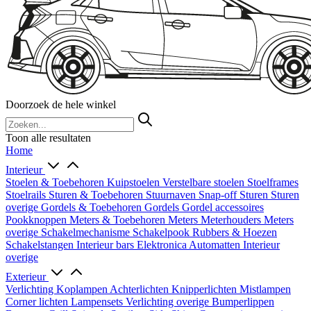
Doorzoek de hele winkel
Toon alle resultaten
Home
Interieur
Stoelen & Toebehoren
Kuipstoelen
Verstelbare stoelen
Stoelframes
Stoelrails
Sturen & Toebehoren
Stuurnaven
Snap-off
Sturen
Sturen
overige
Gordels & Toebehoren
Gordels
Gordel accessoires
Pookknoppen
Meters & Toebehoren
Meters
Meterhouders
Meters
overige
Schakelmechanisme
Schakelpook
Rubbers & Hoezen
Schakelstangen
Interieur bars
Elektronica
Automatten
Interieur
overige
Exterieur
Verlichting
Koplampen
Achterlichten
Knipperlichten
Mistlampen
Corner lichten
Lampensets
Verlichting overige
Bumperlippen