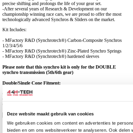
precise shifting and prolongs the life of your gear set.
-After several years of Research & Development on our
championship winning race cars, we are proud to offer the most
technologically advanced Synchros & Sliders on the market.
Kit Includes:
- MFactory R&D (Synchrotech®) Carbon-Composite Synchros
1/2/3/4/5/6
- MFactory R&D (Synchrotech®) Zinc-Plated Synchro Springs
- MFactory R&D (Synchrotech®) hardened sleeves
Please note that this synchro kit is only for the DOUBLE
synchro transmission (5th/6th gear)
Double/Single Cone Fitment:
01-04 EP3 & DC5 has Dual Cone
05-06 EP3 & DC5 has Single Cone
07-12 FN2 has Single Cone
Deze website maakt gebruik van cookies
Toon meer
Stel een vraag over dit product
We gebruiken cookies om content en advertenties te personal
Naam
*
bieden en om ons websiteverkeer te analyseren. Ook delen 