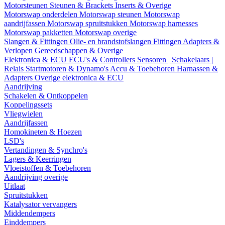
Motorsteunen
Steunen & Brackets
Inserts & Overige
Motorswap onderdelen
Motorswap steunen
Motorswap
aandrijfassen
Motorswap spruitstukken
Motorswap harnesses
Motorswap pakketten
Motorswap overige
Slangen & Fittingen
Olie- en brandstofslangen
Fittingen
Adapters &
Verlopen
Gereedschappen & Overige
Elektronica & ECU
ECU's & Controllers
Sensoren | Schakelaars |
Relais
Startmotoren & Dynamo's
Accu & Toebehoren
Harnassen &
Adapters
Overige elektronica & ECU
Aandrijving
Schakelen & Ontkoppelen
Koppelingssets
Vliegwielen
Aandrijfassen
Homokineten & Hoezen
LSD's
Vertandingen & Synchro's
Lagers & Keerringen
Vloeistoffen & Toebehoren
Aandrijving overige
Uitlaat
Spruitstukken
Katalysator vervangers
Middendempers
Einddempers