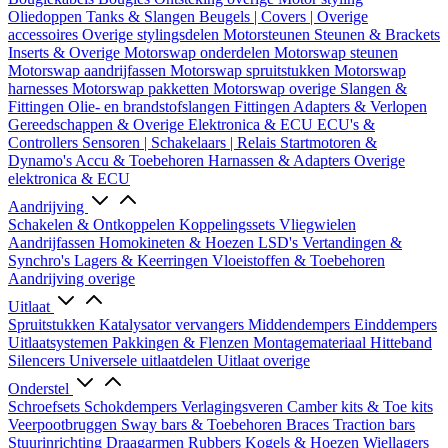
Oliedoppen
Tanks & Slangen
Beugels | Covers | Overige
accessoires
Overige stylingsdelen
Motorsteunen
Steunen & Brackets
Inserts & Overige
Motorswap onderdelen
Motorswap steunen
Motorswap aandrijfassen
Motorswap spruitstukken
Motorswap
harnesses
Motorswap pakketten
Motorswap overige
Slangen &
Fittingen
Olie- en brandstofslangen
Fittingen
Adapters & Verlopen
Gereedschappen & Overige
Elektronica & ECU
ECU's &
Controllers
Sensoren | Schakelaars | Relais
Startmotoren &
Dynamo's
Accu & Toebehoren
Harnassen & Adapters
Overige
elektronica & ECU
Aandrijving
Schakelen & Ontkoppelen
Koppelingssets
Vliegwielen
Aandrijfassen
Homokineten & Hoezen
LSD's
Vertandingen &
Synchro's
Lagers & Keerringen
Vloeistoffen & Toebehoren
Aandrijving overige
Uitlaat
Spruitstukken
Katalysator vervangers
Middendempers
Einddempers
Uitlaatsystemen
Pakkingen & Flenzen
Montagemateriaal
Hitteband
Silencers
Universele uitlaatdelen
Uitlaat overige
Onderstel
Schroefsets
Schokdempers
Verlagingsveren
Camber kits & Toe kits
Veerpootbruggen
Sway bars & Toebehoren
Braces
Traction bars
Stuurinrichting
Draagarmen
Rubbers
Kogels & Hoezen
Wiellagers