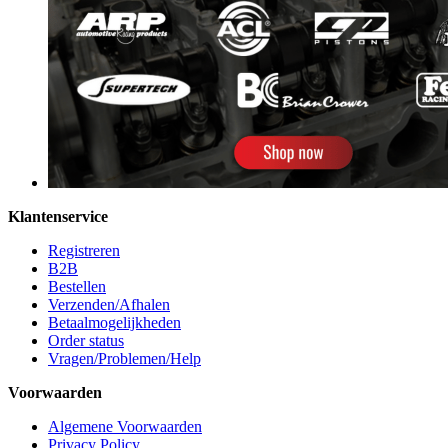
Klantenservice
Registreren
B2B
Bestellen
Verzenden/Afhalen
Betaalmogelijkheden
Order status
Vragen/Problemen/Help
Voorwaarden
Algemene Voorwaarden
Privacy Policy