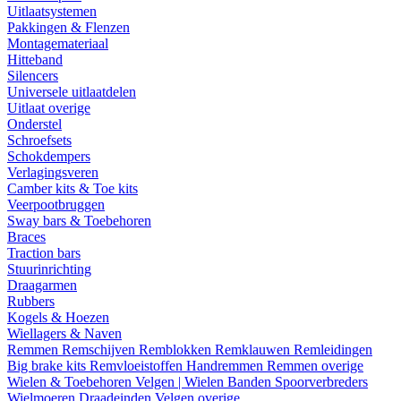
Uitlaatsystemen
Pakkingen & Flenzen
Montagemateriaal
Hitteband
Silencers
Universele uitlaatdelen
Uitlaat overige
Onderstel
Schroefsets
Schokdempers
Verlagingsveren
Camber kits & Toe kits
Veerpootbruggen
Sway bars & Toebehoren
Braces
Traction bars
Stuurinrichting
Draagarmen
Rubbers
Kogels & Hoezen
Wiellagers & Naven
Remmen
Remschijven
Remblokken
Remklauwen
Remleidingen
Big brake kits
Remvloeistoffen
Handremmen
Remmen overige
Wielen & Toebehoren
Velgen | Wielen
Banden
Spoorverbreders
Wielmoeren
Draadeinden
Velgen overige