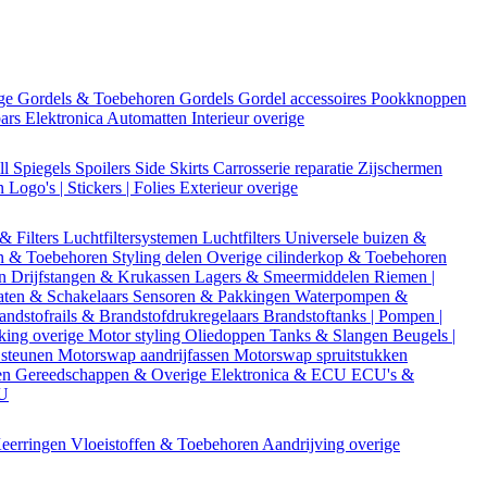
ige
Gordels & Toebehoren
Gordels
Gordel accessoires
Pookknoppen
bars
Elektronica
Automatten
Interieur overige
ll
Spiegels
Spoilers
Side Skirts
Carrosserie reparatie
Zijschermen
en
Logo's | Stickers | Folies
Exterieur overige
 & Filters
Luchtfiltersystemen
Luchtfilters
Universele buizen &
n & Toebehoren
Styling delen
Overige cilinderkop & Toebehoren
en
Drijfstangen & Krukassen
Lagers & Smeermiddelen
Riemen |
aten & Schakelaars
Sensoren & Pakkingen
Waterpompen &
andstofrails & Brandstofdrukregelaars
Brandstoftanks | Pompen |
king overige
Motor styling
Oliedoppen
Tanks & Slangen
Beugels |
 steunen
Motorswap aandrijfassen
Motorswap spruitstukken
en
Gereedschappen & Overige
Elektronica & ECU
ECU's &
CU
eerringen
Vloeistoffen & Toebehoren
Aandrijving overige