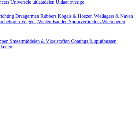
encers
Universele uitlaatdelen
Uitlaat overige
richting
Draagarmen
Rubbers
Kogels & Hoezen
Wiellagers & Naven
Toebehoren
Velgen | Wielen
Banden
Spoorverbreders
Wielmoeren
appen
Smeermiddelen & Vloeistoffen
Coatings & spuitbussen
ketten