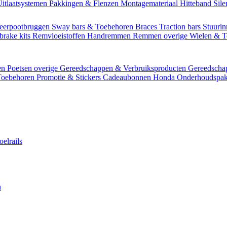
itlaatsystemen
Pakkingen & Flenzen
Montagemateriaal
Hitteband
Sil
eerpootbruggen
Sway bars & Toebehoren
Braces
Traction bars
Stuurin
brake kits
Remvloeistoffen
Handremmen
Remmen overige
Wielen & 
en
Poetsen overige
Gereedschappen & Verbruiksproducten
Gereedsch
Toebehoren
Promotie & Stickers
Cadeaubonnen
Honda Onderhoudspak
oelrails
n