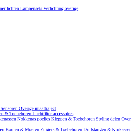
ner lichten
Lampensets
Verlichting overige
 Sensoren
Overige inlaattraject
zen & Toebehoren
Luchtfilter accessoires
kenassen
Nokkenas poelies
Kleppen & Toebehoren
Styling delen
Over
gen
Bouten & Moeren
Zuigers & Toebehoren
Drijfstangen & Krukasse