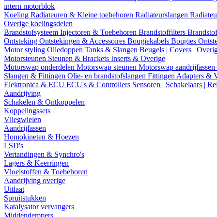
intern motorblok
Koeling
Radiateuren & Kleine toebehoren
Radiateurslangen
Radiateu
Overige koelingsdelen
Brandstofsysteem
Injectoren & Toebehoren
Brandstoffilters
Brandstof
Ontsteking
Ontstekingen & Accessoires
Bougiekabels
Bougies
Ontst
Motor styling
Oliedoppen
Tanks & Slangen
Beugels | Covers | Overi
Motorsteunen
Steunen & Brackets
Inserts & Overige
Motorswap onderdelen
Motorswap steunen
Motorswap aandrijfassen
Slangen & Fittingen
Olie- en brandstofslangen
Fittingen
Adapters & 
Elektronica & ECU
ECU's & Controllers
Sensoren | Schakelaars | Re
Aandrijving
Schakelen & Ontkoppelen
Koppelingssets
Vliegwielen
Aandrijfassen
Homokineten & Hoezen
LSD's
Vertandingen & Synchro's
Lagers & Keerringen
Vloeistoffen & Toebehoren
Aandrijving overige
Uitlaat
Spruitstukken
Katalysator vervangers
Middendempers