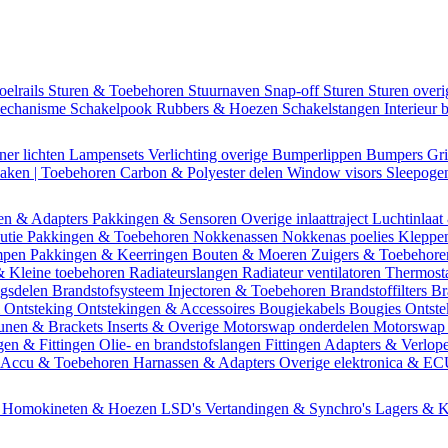
oelrails
Sturen & Toebehoren
Stuurnaven
Snap-off
Sturen
Sturen over
mechanisme
Schakelpook
Rubbers & Hoezen
Schakelstangen
Interieur 
ner lichten
Lampensets
Verlichting overige
Bumperlippen
Bumpers
Gri
Daken | Toebehoren
Carbon & Polyester delen
Window visors
Sleepog
en & Adapters
Pakkingen & Sensoren
Overige inlaattraject
Luchtinlaat
butie
Pakkingen & Toebehoren
Nokkenassen
Nokkenas poelies
Kleppe
ompen
Pakkingen & Keerringen
Bouten & Moeren
Zuigers & Toebehor
& Kleine toebehoren
Radiateurslangen
Radiateur ventilatoren
Thermost
ngsdelen
Brandstofsysteem
Injectoren & Toebehoren
Brandstoffilters
Br
m
Ontsteking
Ontstekingen & Accessoires
Bougiekabels
Bougies
Ontste
unen & Brackets
Inserts & Overige
Motorswap onderdelen
Motorswap
gen & Fittingen
Olie- en brandstofslangen
Fittingen
Adapters & Verlop
Accu & Toebehoren
Harnassen & Adapters
Overige elektronica & E
n
Homokineten & Hoezen
LSD's
Vertandingen & Synchro's
Lagers & K