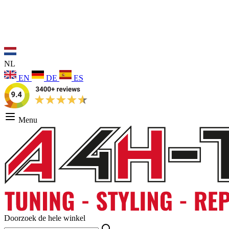
NL
EN
DE
ES
Menu
Doorzoek de hele winkel