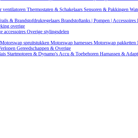
r ventilatoren
Thermostaten & Schakelaars
Sensoren & Pakkingen
Wat
rails & Brandstofdrukregelaars
Brandstoftanks | Pompen | Accessoires
eking overige
ge accessoires
Overige stylingsdelen
Motorswap spruitstukken
Motorswap harnesses
Motorswap pakketten
Verlopen
Gereedschappen & Overige
lais
Startmotoren & Dynamo's
Accu & Toebehoren
Harnassen & Adap