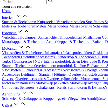
Toon alle resultaten
Home
Interieur
Stoelen & Toebehoren
Kuipstoelen
Verstelbare stoelen
Stoelframes
St
Meters & Toebehoren
Meters
Meterhouders
Meters overige
Schakel
Exterieur
Verlichting
Koplampen
Achterlichten
Knipperlichten
Mistlampen
Cor
Motorkappen & Toebehoren
Achterkleppen & Toebehoren
Ruiten | 
Motorisch
Vloeistoffen & Toebehoren
Inlaattraject
Inlaatspruitstukken
Gasklepp
Toebehoren
Luchtfilter accessoires
Cilinderkop & Toebehoren
Distri
Turbo | Compressor | NOS
Interne motorblok delen
Distributie & P
Snaren | Toebehoren
Overige intern motorblok
Koeling
Radiateuren 
Vloeistoffen
Oliekoelers & Accessoires
Accessoires & Overige koeli
Accessoires
Leidingen | Slangen | Fittingen
Overige brandstofsystee
Covers | Overige accessoires
Overige stylingsdelen
Motorsteunen
Ste
Motorswap harnesses
Motorswap pakketten
Motorswap overige
Slan
Controllers
Sensoren | Schakelaars | Relais
Startmotoren & Dynamo's
Aandrijving
Schakelen & Ontkoppelen
Koppelingssets
Vliegwielen
Aandrijfasse
Uitlaat