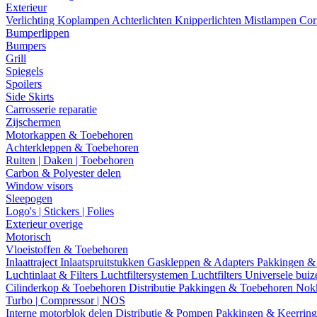
Exterieur
Verlichting
Koplampen
Achterlichten
Knipperlichten
Mistlampen
Cor
Bumperlippen
Bumpers
Grill
Spiegels
Spoilers
Side Skirts
Carrosserie reparatie
Zijschermen
Motorkappen & Toebehoren
Achterkleppen & Toebehoren
Ruiten | Daken | Toebehoren
Carbon & Polyester delen
Window visors
Sleepogen
Logo's | Stickers | Folies
Exterieur overige
Motorisch
Vloeistoffen & Toebehoren
Inlaattraject
Inlaatspruitstukken
Gaskleppen & Adapters
Pakkingen &
Luchtinlaat & Filters
Luchtfiltersystemen
Luchtfilters
Universele bui
Cilinderkop & Toebehoren
Distributie
Pakkingen & Toebehoren
Nok
Turbo | Compressor | NOS
Interne motorblok delen
Distributie & Pompen
Pakkingen & Keerrin