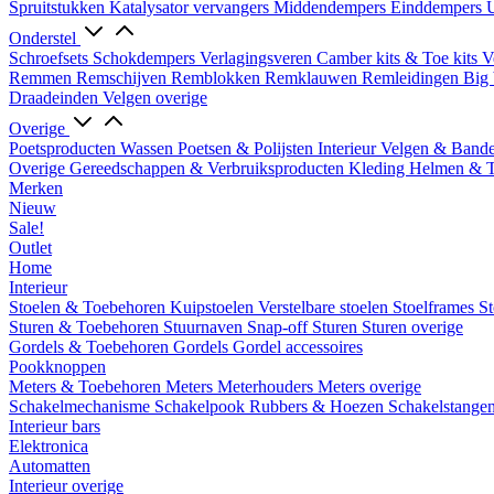
Spruitstukken
Katalysator vervangers
Middendempers
Einddempers
U
Onderstel
Schroefsets
Schokdempers
Verlagingsveren
Camber kits & Toe kits
V
Remmen
Remschijven
Remblokken
Remklauwen
Remleidingen
Big 
Draadeinden
Velgen overige
Overige
Poetsproducten
Wassen
Poetsen & Polijsten
Interieur
Velgen & Band
Overige Gereedschappen & Verbruiksproducten
Kleding
Helmen & 
Merken
Nieuw
Sale!
Outlet
Home
Interieur
Stoelen & Toebehoren
Kuipstoelen
Verstelbare stoelen
Stoelframes
St
Sturen & Toebehoren
Stuurnaven
Snap-off
Sturen
Sturen overige
Gordels & Toebehoren
Gordels
Gordel accessoires
Pookknoppen
Meters & Toebehoren
Meters
Meterhouders
Meters overige
Schakelmechanisme
Schakelpook
Rubbers & Hoezen
Schakelstange
Interieur bars
Elektronica
Automatten
Interieur overige