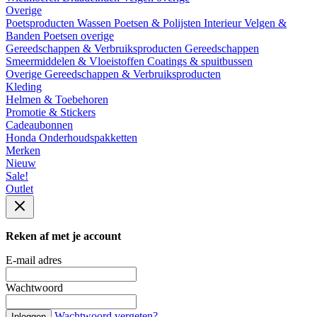
Overige
Poetsproducten
Wassen
Poetsen & Polijsten
Interieur
Velgen &
Banden
Poetsen overige
Gereedschappen & Verbruiksproducten
Gereedschappen
Smeermiddelen & Vloeistoffen
Coatings & spuitbussen
Overige Gereedschappen & Verbruiksproducten
Kleding
Helmen & Toebehoren
Promotie & Stickers
Cadeaubonnen
Honda Onderhoudspakketten
Merken
Nieuw
Sale!
Outlet
Reken af met je account
E-mail adres
Wachtwoord
Wachtwoord vergeten?
Inloggen