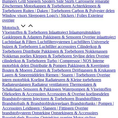
Bumpers
Grill
Spiegels
Spoilers
Side Skirts
Carrosserie reparatie
Zijschermen
Motorkappen & Toebehoren
Achterkleppen &
Toebehoren
Ruiten | Daken | Toebehoren
Carbon & Polyester delen
Window visors
Sleepogen
Logo's | Stickers | Folies
Exterieur
overige
Motorisch
Vloeistoffen & Toebehoren
Inlaattraject
Inlaatspruitstukken
Gaskleppen & Adapters
Pakkingen & Sensoren
Overige inlaattraject
Luchtinlaat & Filters
Luchtfiltersystemen
Luchtfilters
Universele
buizen & Toebehoren
Luchtfilter accessoires
Cilinderkop &
Toebehoren
Distributie
Pakkingen & Toebehoren
Nokkenassen
Nokkenas poelies
Kleppen & Toebehoren
Styling delen
Overige
cilinderkop & Toebehoren
Turbo | Compressor | NOS
Interne
motorblok delen
Distributie & Pompen
Pakkingen & Keerringen
Bouten & Moeren
Zuigers & Toebehoren
Drijfstangen & Krukassen
Lagers & Smeermiddelen
Riemen | Snaren | Toebehoren
Overige
intern motorblok
Koeling
Radiateuren & Kleine toebehoren
Radiateurslangen
Radiateur ventilatoren
Thermostaten &
Schakelaars
Sensoren & Pakkingen
Waterpompen & Vloeistoffen
Oliekoelers & Accessoires
Accessoires & Overige koelingsdelen
Brandstofsysteem
Injectoren & Toebehoren
Brandstoffilters
Brandstofrails & Brandstofdrukregelaars
Brandstoftanks | Pompen |
Accessoires
Leidingen | Slangen | Fittingen
Overige
brandstofsysteem
Ontsteking
Ontstekingen & Accessoires
Bougiekabels
Bougies
Ontsteking overige
Motor styling