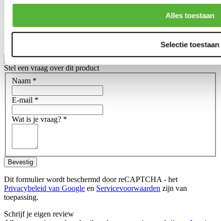
- Premium Cover and Upgrade Disc Assembly
- Release Bearing
Alles toestaan
- Pilot Bearing
- Alignment Tool
- Lubricant
Selectie toestaan
Toon meer
Stel een vraag over dit product
Naam
*
E-mail
*
Wat is je vraag?
*
Bevestig
Dit formulier wordt beschermd door reCAPTCHA - het
Privacybeleid van Google
en
Servicevoorwaarden
zijn van
toepassing.
Schrijf je eigen review