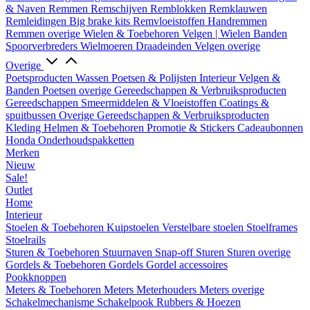
& Naven
Remmen
Remschijven
Remblokken
Remklauwen
Remleidingen
Big brake kits
Remvloeistoffen
Handremmen
Remmen overige
Wielen & Toebehoren
Velgen | Wielen
Banden
Spoorverbreders
Wielmoeren
Draadeinden
Velgen overige
Overige
Poetsproducten
Wassen
Poetsen & Polijsten
Interieur
Velgen &
Banden
Poetsen overige
Gereedschappen & Verbruiksproducten
Gereedschappen
Smeermiddelen & Vloeistoffen
Coatings &
spuitbussen
Overige Gereedschappen & Verbruiksproducten
Kleding
Helmen & Toebehoren
Promotie & Stickers
Cadeaubonnen
Honda Onderhoudspakketten
Merken
Nieuw
Sale!
Outlet
Home
Interieur
Stoelen & Toebehoren
Kuipstoelen
Verstelbare stoelen
Stoelframes
Stoelrails
Sturen & Toebehoren
Stuurnaven
Snap-off
Sturen
Sturen overige
Gordels & Toebehoren
Gordels
Gordel accessoires
Pookknoppen
Meters & Toebehoren
Meters
Meterhouders
Meters overige
Schakelmechanisme
Schakelpook
Rubbers & Hoezen