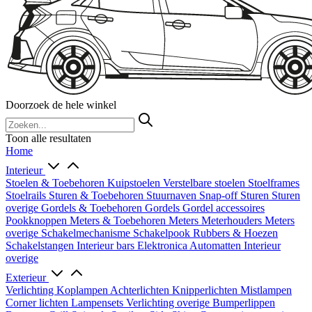
Doorzoek de hele winkel
Toon alle resultaten
Home
Interieur
Stoelen & Toebehoren
Kuipstoelen
Verstelbare stoelen
Stoelframes
Stoelrails
Sturen & Toebehoren
Stuurnaven
Snap-off
Sturen
Sturen
overige
Gordels & Toebehoren
Gordels
Gordel accessoires
Pookknoppen
Meters & Toebehoren
Meters
Meterhouders
Meters
overige
Schakelmechanisme
Schakelpook
Rubbers & Hoezen
Schakelstangen
Interieur bars
Elektronica
Automatten
Interieur
overige
Exterieur
Verlichting
Koplampen
Achterlichten
Knipperlichten
Mistlampen
Corner lichten
Lampensets
Verlichting overige
Bumperlippen