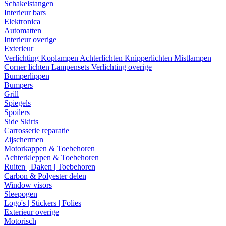
Schakelstangen
Interieur bars
Elektronica
Automatten
Interieur overige
Exterieur
Verlichting
Koplampen
Achterlichten
Knipperlichten
Mistlampen
Corner lichten
Lampensets
Verlichting overige
Bumperlippen
Bumpers
Grill
Spiegels
Spoilers
Side Skirts
Carrosserie reparatie
Zijschermen
Motorkappen & Toebehoren
Achterkleppen & Toebehoren
Ruiten | Daken | Toebehoren
Carbon & Polyester delen
Window visors
Sleepogen
Logo's | Stickers | Folies
Exterieur overige
Motorisch