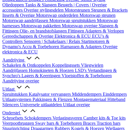
Oliedoppen
Tanks & Slangen
Beugels | Covers | Overige
accessoires
Overige stylingsdelen
Motorsteunen
Steunen & Brackets
Inserts & Overige
Motorswap onderdelen
Motorswap steunen
Motorswap aandrijfassen
Motorswap spruitstukken
Motorswap
harnesses
Motorswap pakketten
Motorswap overige
Slangen &
Fittingen
Olie- en brandstofslangen
Fittingen
Adapters & Verlopen
Gereedschappen & Overige
Elektronica & ECU
ECU's &
Controllers
Sensoren | Schakelaars | Relais
Startmotoren &
Dynamo's
Accu & Toebehoren
Harnassen & Adapters
Overige
elektronica & ECU
Aandrijving
Schakelen & Ontkoppelen
Koppelingssets
Vliegwielen
Aandrijfassen
Homokineten & Hoezen
LSD's
Vertandingen &
Synchro's
Lagers & Keerringen
Vloeistoffen & Toebehoren
Aandrijving overige
Uitlaat
Spruitstukken
Katalysator vervangers
Middendempers
Einddempers
Uitlaatsystemen
Pakkingen & Flenzen
Montagemateriaal
Hitteband
Silencers
Universele uitlaatdelen
Uitlaat overige
Onderstel
Schroefsets
Schokdempers
Verlagingsveren
Camber kits & Toe kits
Veerpootbruggen
Sway bars & Toebehoren
Braces
Traction bars
Stuurinrichting
Draagarmen
Rubbers
Kogels & Hoezen
Wiellagers