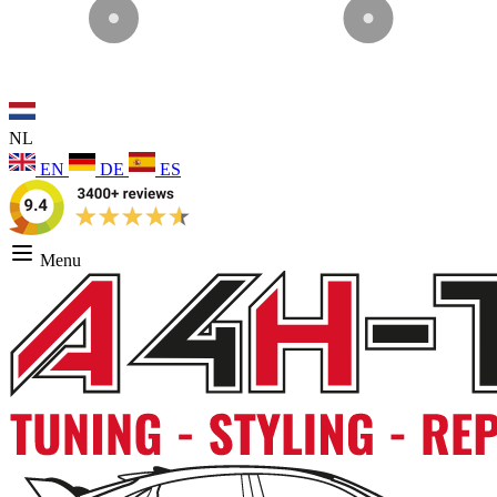
NL
EN
DE
ES
Menu