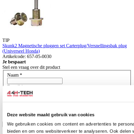
TIP
Skunk2 Magnetische pluggen set Carterplug/Versnellingsbak plug
(Universeel Honda)
Artikelcode: 657-05-0030
Je bespaart
Stel een vraag over dit product
Naam
*
E-mail
*
Wat is je vraag?
*
Deze website maakt gebruik van cookies
We gebruiken cookies om content en advertenties te personal
Bevestig
bieden en om ons websiteverkeer te analyseren. Ook delen 