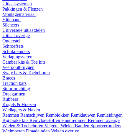
Uitlaatsystemen
Pakkingen & Flenzen
Montagemateriaal
Hitteband
Silencers
Universele uitlaatdelen
Uitlaat overige
Onderstel
Schroefsets
Schokdempers
Verlagingsveren
Camber kits & Toe kits
Veerpootbruggen
Sway bars & Toebehoren
Braces
Traction bars
Stuurinrichting
Draagarmen
Rubbers
Kogels & Hoezen
Wiellagers & Naven
Remmen
Remschijven
Remblokken
Remklauwen
Remleidingen
Big brake kits
Remvloeistoffen
Handremmen
Remmen overige
Wielen & Toebehoren
Velgen | Wielen
Banden
Spoorverbreders
Wielmoeren
Draadeinden
Velgen overige