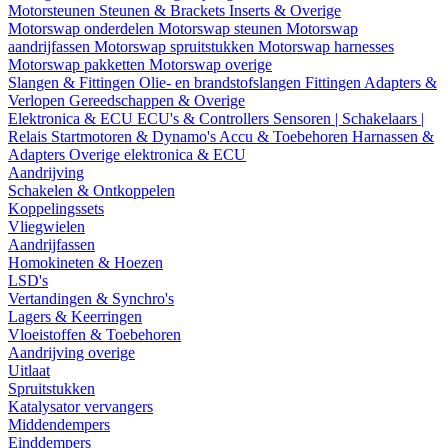
Motorsteunen
Steunen & Brackets
Inserts & Overige
Motorswap onderdelen
Motorswap steunen
Motorswap
aandrijfassen
Motorswap spruitstukken
Motorswap harnesses
Motorswap pakketten
Motorswap overige
Slangen & Fittingen
Olie- en brandstofslangen
Fittingen
Adapters &
Verlopen
Gereedschappen & Overige
Elektronica & ECU
ECU's & Controllers
Sensoren | Schakelaars |
Relais
Startmotoren & Dynamo's
Accu & Toebehoren
Harnassen &
Adapters
Overige elektronica & ECU
Aandrijving
Schakelen & Ontkoppelen
Koppelingssets
Vliegwielen
Aandrijfassen
Homokineten & Hoezen
LSD's
Vertandingen & Synchro's
Lagers & Keerringen
Vloeistoffen & Toebehoren
Aandrijving overige
Uitlaat
Spruitstukken
Katalysator vervangers
Middendempers
Einddempers