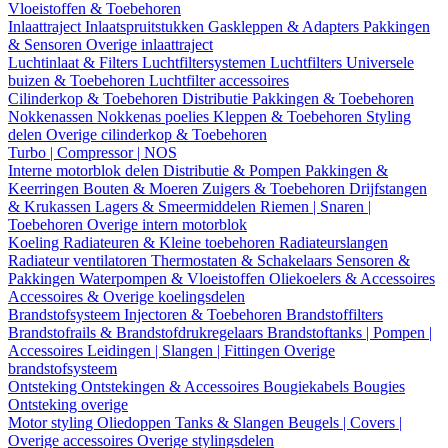
Vloeistoffen & Toebehoren
Inlaattraject
Inlaatspruitstukken
Gaskleppen & Adapters
Pakkingen
& Sensoren
Overige inlaattraject
Luchtinlaat & Filters
Luchtfiltersystemen
Luchtfilters
Universele
buizen & Toebehoren
Luchtfilter accessoires
Cilinderkop & Toebehoren
Distributie
Pakkingen & Toebehoren
Nokkenassen
Nokkenas poelies
Kleppen & Toebehoren
Styling
delen
Overige cilinderkop & Toebehoren
Turbo | Compressor | NOS
Interne motorblok delen
Distributie & Pompen
Pakkingen &
Keerringen
Bouten & Moeren
Zuigers & Toebehoren
Drijfstangen
& Krukassen
Lagers & Smeermiddelen
Riemen | Snaren |
Toebehoren
Overige intern motorblok
Koeling
Radiateuren & Kleine toebehoren
Radiateurslangen
Radiateur ventilatoren
Thermostaten & Schakelaars
Sensoren &
Pakkingen
Waterpompen & Vloeistoffen
Oliekoelers & Accessoires
Accessoires & Overige koelingsdelen
Brandstofsysteem
Injectoren & Toebehoren
Brandstoffilters
Brandstofrails & Brandstofdrukregelaars
Brandstoftanks | Pompen |
Accessoires
Leidingen | Slangen | Fittingen
Overige
brandstofsysteem
Ontsteking
Ontstekingen & Accessoires
Bougiekabels
Bougies
Ontsteking overige
Motor styling
Oliedoppen
Tanks & Slangen
Beugels | Covers |
Overige accessoires
Overige stylingsdelen