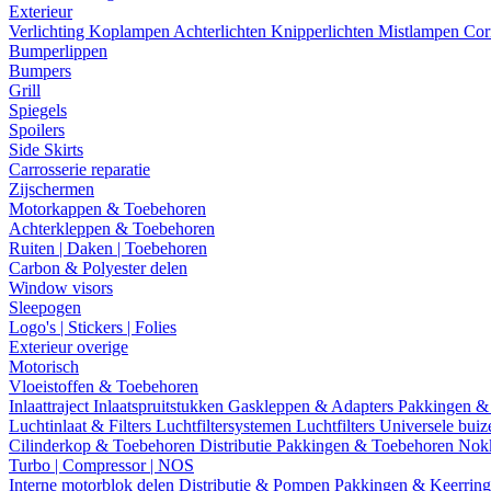
Exterieur
Verlichting
Koplampen
Achterlichten
Knipperlichten
Mistlampen
Cor
Bumperlippen
Bumpers
Grill
Spiegels
Spoilers
Side Skirts
Carrosserie reparatie
Zijschermen
Motorkappen & Toebehoren
Achterkleppen & Toebehoren
Ruiten | Daken | Toebehoren
Carbon & Polyester delen
Window visors
Sleepogen
Logo's | Stickers | Folies
Exterieur overige
Motorisch
Vloeistoffen & Toebehoren
Inlaattraject
Inlaatspruitstukken
Gaskleppen & Adapters
Pakkingen &
Luchtinlaat & Filters
Luchtfiltersystemen
Luchtfilters
Universele bui
Cilinderkop & Toebehoren
Distributie
Pakkingen & Toebehoren
Nok
Turbo | Compressor | NOS
Interne motorblok delen
Distributie & Pompen
Pakkingen & Keerrin