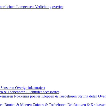
ner lichten
Lampensets
Verlichting overige
 Sensoren
Overige inlaattraject
zen & Toebehoren
Luchtfilter accessoires
kenassen
Nokkenas poelies
Kleppen & Toebehoren
Styling delen
Over
gen
Bouten & Moeren
Zuigers & Toebehoren
Drijfstangen & Krukasse