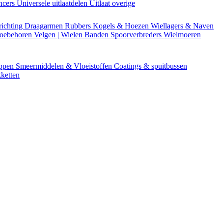
encers
Universele uitlaatdelen
Uitlaat overige
richting
Draagarmen
Rubbers
Kogels & Hoezen
Wiellagers & Naven
Toebehoren
Velgen | Wielen
Banden
Spoorverbreders
Wielmoeren
appen
Smeermiddelen & Vloeistoffen
Coatings & spuitbussen
ketten