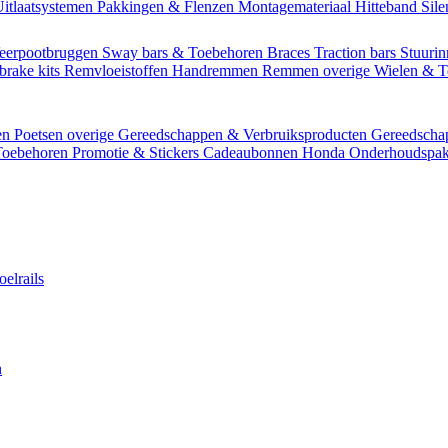
itlaatsystemen
Pakkingen & Flenzen
Montagemateriaal
Hitteband
Sil
eerpootbruggen
Sway bars & Toebehoren
Braces
Traction bars
Stuurin
brake kits
Remvloeistoffen
Handremmen
Remmen overige
Wielen & 
en
Poetsen overige
Gereedschappen & Verbruiksproducten
Gereedsch
Toebehoren
Promotie & Stickers
Cadeaubonnen
Honda Onderhoudspak
oelrails
n