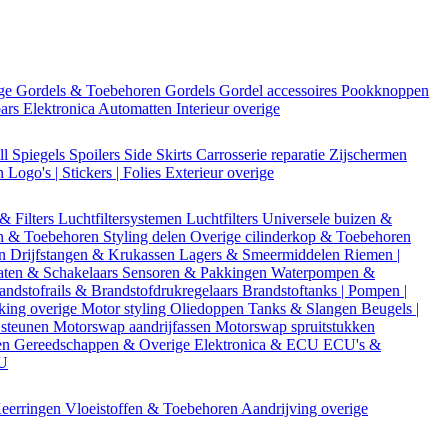
ige
Gordels & Toebehoren
Gordels
Gordel accessoires
Pookknoppen
bars
Elektronica
Automatten
Interieur overige
ll
Spiegels
Spoilers
Side Skirts
Carrosserie reparatie
Zijschermen
en
Logo's | Stickers | Folies
Exterieur overige
 & Filters
Luchtfiltersystemen
Luchtfilters
Universele buizen &
n & Toebehoren
Styling delen
Overige cilinderkop & Toebehoren
en
Drijfstangen & Krukassen
Lagers & Smeermiddelen
Riemen |
aten & Schakelaars
Sensoren & Pakkingen
Waterpompen &
andstofrails & Brandstofdrukregelaars
Brandstoftanks | Pompen |
king overige
Motor styling
Oliedoppen
Tanks & Slangen
Beugels |
 steunen
Motorswap aandrijfassen
Motorswap spruitstukken
en
Gereedschappen & Overige
Elektronica & ECU
ECU's &
CU
eerringen
Vloeistoffen & Toebehoren
Aandrijving overige