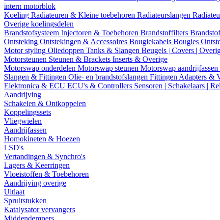
intern motorblok
Koeling
Radiateuren & Kleine toebehoren
Radiateurslangen
Radiateu
Overige koelingsdelen
Brandstofsysteem
Injectoren & Toebehoren
Brandstoffilters
Brandstof
Ontsteking
Ontstekingen & Accessoires
Bougiekabels
Bougies
Ontst
Motor styling
Oliedoppen
Tanks & Slangen
Beugels | Covers | Overi
Motorsteunen
Steunen & Brackets
Inserts & Overige
Motorswap onderdelen
Motorswap steunen
Motorswap aandrijfassen
Slangen & Fittingen
Olie- en brandstofslangen
Fittingen
Adapters & 
Elektronica & ECU
ECU's & Controllers
Sensoren | Schakelaars | Re
Aandrijving
Schakelen & Ontkoppelen
Koppelingssets
Vliegwielen
Aandrijfassen
Homokineten & Hoezen
LSD's
Vertandingen & Synchro's
Lagers & Keerringen
Vloeistoffen & Toebehoren
Aandrijving overige
Uitlaat
Spruitstukken
Katalysator vervangers
Middendempers