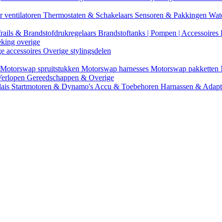
r ventilatoren
Thermostaten & Schakelaars
Sensoren & Pakkingen
Wat
rails & Brandstofdrukregelaars
Brandstoftanks | Pompen | Accessoires
eking overige
ge accessoires
Overige stylingsdelen
Motorswap spruitstukken
Motorswap harnesses
Motorswap pakketten
Verlopen
Gereedschappen & Overige
lais
Startmotoren & Dynamo's
Accu & Toebehoren
Harnassen & Adap