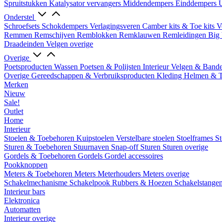
Spruitstukken
Katalysator vervangers
Middendempers
Einddempers
U
Onderstel
Schroefsets
Schokdempers
Verlagingsveren
Camber kits & Toe kits
V
Remmen
Remschijven
Remblokken
Remklauwen
Remleidingen
Big 
Draadeinden
Velgen overige
Overige
Poetsproducten
Wassen
Poetsen & Polijsten
Interieur
Velgen & Band
Overige Gereedschappen & Verbruiksproducten
Kleding
Helmen & 
Merken
Nieuw
Sale!
Outlet
Home
Interieur
Stoelen & Toebehoren
Kuipstoelen
Verstelbare stoelen
Stoelframes
St
Sturen & Toebehoren
Stuurnaven
Snap-off
Sturen
Sturen overige
Gordels & Toebehoren
Gordels
Gordel accessoires
Pookknoppen
Meters & Toebehoren
Meters
Meterhouders
Meters overige
Schakelmechanisme
Schakelpook
Rubbers & Hoezen
Schakelstange
Interieur bars
Elektronica
Automatten
Interieur overige