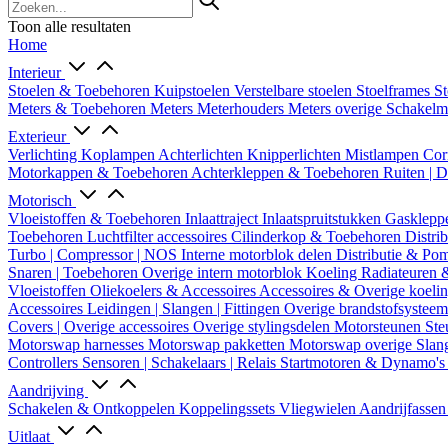
Toon alle resultaten
Home
Interieur
Stoelen & Toebehoren
Kuipstoelen
Verstelbare stoelen
Stoelframes
St
Meters & Toebehoren
Meters
Meterhouders
Meters overige
Schakel
Exterieur
Verlichting
Koplampen
Achterlichten
Knipperlichten
Mistlampen
Cor
Motorkappen & Toebehoren
Achterkleppen & Toebehoren
Ruiten | 
Motorisch
Vloeistoffen & Toebehoren
Inlaattraject
Inlaatspruitstukken
Gasklepp
Toebehoren
Luchtfilter accessoires
Cilinderkop & Toebehoren
Distri
Turbo | Compressor | NOS
Interne motorblok delen
Distributie & P
Snaren | Toebehoren
Overige intern motorblok
Koeling
Radiateuren 
Vloeistoffen
Oliekoelers & Accessoires
Accessoires & Overige koeli
Accessoires
Leidingen | Slangen | Fittingen
Overige brandstofsystee
Covers | Overige accessoires
Overige stylingsdelen
Motorsteunen
Ste
Motorswap harnesses
Motorswap pakketten
Motorswap overige
Slan
Controllers
Sensoren | Schakelaars | Relais
Startmotoren & Dynamo's
Aandrijving
Schakelen & Ontkoppelen
Koppelingssets
Vliegwielen
Aandrijfasse
Uitlaat