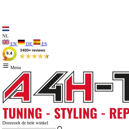
NL
EN
DE
ES
Menu
Doorzoek de hele winkel