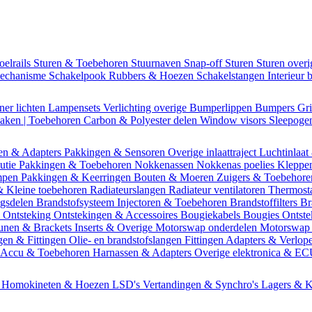
oelrails
Sturen & Toebehoren
Stuurnaven
Snap-off
Sturen
Sturen over
mechanisme
Schakelpook
Rubbers & Hoezen
Schakelstangen
Interieur 
ner lichten
Lampensets
Verlichting overige
Bumperlippen
Bumpers
Gri
Daken | Toebehoren
Carbon & Polyester delen
Window visors
Sleepog
en & Adapters
Pakkingen & Sensoren
Overige inlaattraject
Luchtinlaat
butie
Pakkingen & Toebehoren
Nokkenassen
Nokkenas poelies
Kleppe
ompen
Pakkingen & Keerringen
Bouten & Moeren
Zuigers & Toebehor
& Kleine toebehoren
Radiateurslangen
Radiateur ventilatoren
Thermost
ngsdelen
Brandstofsysteem
Injectoren & Toebehoren
Brandstoffilters
Br
m
Ontsteking
Ontstekingen & Accessoires
Bougiekabels
Bougies
Ontste
unen & Brackets
Inserts & Overige
Motorswap onderdelen
Motorswap
gen & Fittingen
Olie- en brandstofslangen
Fittingen
Adapters & Verlop
Accu & Toebehoren
Harnassen & Adapters
Overige elektronica & E
n
Homokineten & Hoezen
LSD's
Vertandingen & Synchro's
Lagers & K