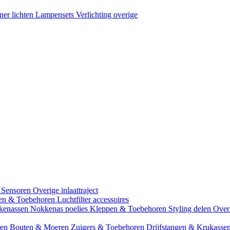
ner lichten
Lampensets
Verlichting overige
 Sensoren
Overige inlaattraject
zen & Toebehoren
Luchtfilter accessoires
kenassen
Nokkenas poelies
Kleppen & Toebehoren
Styling delen
Over
gen
Bouten & Moeren
Zuigers & Toebehoren
Drijfstangen & Krukasse