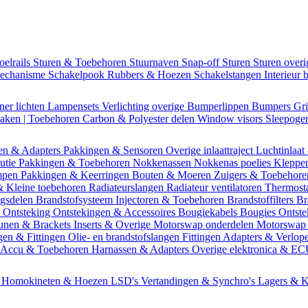
oelrails
Sturen & Toebehoren
Stuurnaven
Snap-off
Sturen
Sturen over
mechanisme
Schakelpook
Rubbers & Hoezen
Schakelstangen
Interieur 
ner lichten
Lampensets
Verlichting overige
Bumperlippen
Bumpers
Gri
Daken | Toebehoren
Carbon & Polyester delen
Window visors
Sleepog
en & Adapters
Pakkingen & Sensoren
Overige inlaattraject
Luchtinlaat
butie
Pakkingen & Toebehoren
Nokkenassen
Nokkenas poelies
Kleppe
ompen
Pakkingen & Keerringen
Bouten & Moeren
Zuigers & Toebehor
& Kleine toebehoren
Radiateurslangen
Radiateur ventilatoren
Thermost
ngsdelen
Brandstofsysteem
Injectoren & Toebehoren
Brandstoffilters
Br
m
Ontsteking
Ontstekingen & Accessoires
Bougiekabels
Bougies
Ontste
unen & Brackets
Inserts & Overige
Motorswap onderdelen
Motorswap
gen & Fittingen
Olie- en brandstofslangen
Fittingen
Adapters & Verlop
Accu & Toebehoren
Harnassen & Adapters
Overige elektronica & E
n
Homokineten & Hoezen
LSD's
Vertandingen & Synchro's
Lagers & K