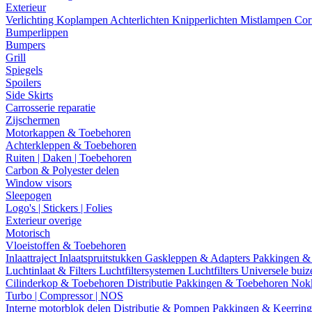
Exterieur
Verlichting
Koplampen
Achterlichten
Knipperlichten
Mistlampen
Cor
Bumperlippen
Bumpers
Grill
Spiegels
Spoilers
Side Skirts
Carrosserie reparatie
Zijschermen
Motorkappen & Toebehoren
Achterkleppen & Toebehoren
Ruiten | Daken | Toebehoren
Carbon & Polyester delen
Window visors
Sleepogen
Logo's | Stickers | Folies
Exterieur overige
Motorisch
Vloeistoffen & Toebehoren
Inlaattraject
Inlaatspruitstukken
Gaskleppen & Adapters
Pakkingen &
Luchtinlaat & Filters
Luchtfiltersystemen
Luchtfilters
Universele bui
Cilinderkop & Toebehoren
Distributie
Pakkingen & Toebehoren
Nok
Turbo | Compressor | NOS
Interne motorblok delen
Distributie & Pompen
Pakkingen & Keerrin