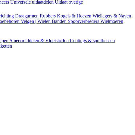
encers
Universele uitlaatdelen
Uitlaat overige
richting
Draagarmen
Rubbers
Kogels & Hoezen
Wiellagers & Naven
Toebehoren
Velgen | Wielen
Banden
Spoorverbreders
Wielmoeren
appen
Smeermiddelen & Vloeistoffen
Coatings & spuitbussen
ketten