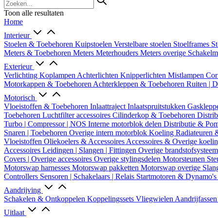
Toon alle resultaten
Home
Interieur
Stoelen & Toebehoren
Kuipstoelen
Verstelbare stoelen
Stoelframes
St
Meters & Toebehoren
Meters
Meterhouders
Meters overige
Schakel
Exterieur
Verlichting
Koplampen
Achterlichten
Knipperlichten
Mistlampen
Cor
Motorkappen & Toebehoren
Achterkleppen & Toebehoren
Ruiten | 
Motorisch
Vloeistoffen & Toebehoren
Inlaattraject
Inlaatspruitstukken
Gasklepp
Toebehoren
Luchtfilter accessoires
Cilinderkop & Toebehoren
Distri
Turbo | Compressor | NOS
Interne motorblok delen
Distributie & P
Snaren | Toebehoren
Overige intern motorblok
Koeling
Radiateuren 
Vloeistoffen
Oliekoelers & Accessoires
Accessoires & Overige koeli
Accessoires
Leidingen | Slangen | Fittingen
Overige brandstofsystee
Covers | Overige accessoires
Overige stylingsdelen
Motorsteunen
Ste
Motorswap harnesses
Motorswap pakketten
Motorswap overige
Slan
Controllers
Sensoren | Schakelaars | Relais
Startmotoren & Dynamo's
Aandrijving
Schakelen & Ontkoppelen
Koppelingssets
Vliegwielen
Aandrijfasse
Uitlaat