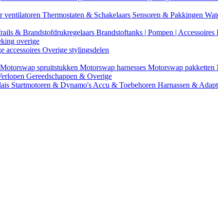
r ventilatoren
Thermostaten & Schakelaars
Sensoren & Pakkingen
Wat
rails & Brandstofdrukregelaars
Brandstoftanks | Pompen | Accessoires
eking overige
ge accessoires
Overige stylingsdelen
Motorswap spruitstukken
Motorswap harnesses
Motorswap pakketten
Verlopen
Gereedschappen & Overige
lais
Startmotoren & Dynamo's
Accu & Toebehoren
Harnassen & Adap