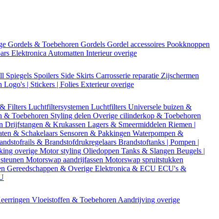
ige
Gordels & Toebehoren
Gordels
Gordel accessoires
Pookknoppen
bars
Elektronica
Automatten
Interieur overige
ll
Spiegels
Spoilers
Side Skirts
Carrosserie reparatie
Zijschermen
en
Logo's | Stickers | Folies
Exterieur overige
 & Filters
Luchtfiltersystemen
Luchtfilters
Universele buizen &
n & Toebehoren
Styling delen
Overige cilinderkop & Toebehoren
en
Drijfstangen & Krukassen
Lagers & Smeermiddelen
Riemen |
aten & Schakelaars
Sensoren & Pakkingen
Waterpompen &
andstofrails & Brandstofdrukregelaars
Brandstoftanks | Pompen |
king overige
Motor styling
Oliedoppen
Tanks & Slangen
Beugels |
 steunen
Motorswap aandrijfassen
Motorswap spruitstukken
en
Gereedschappen & Overige
Elektronica & ECU
ECU's &
CU
eerringen
Vloeistoffen & Toebehoren
Aandrijving overige