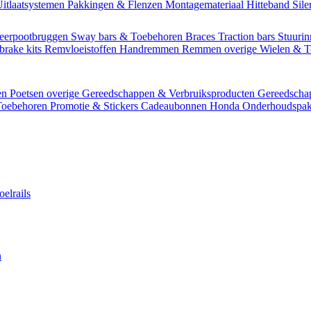
itlaatsystemen
Pakkingen & Flenzen
Montagemateriaal
Hitteband
Sil
eerpootbruggen
Sway bars & Toebehoren
Braces
Traction bars
Stuurin
brake kits
Remvloeistoffen
Handremmen
Remmen overige
Wielen & 
en
Poetsen overige
Gereedschappen & Verbruiksproducten
Gereedsch
Toebehoren
Promotie & Stickers
Cadeaubonnen
Honda Onderhoudspak
oelrails
n