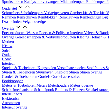
Spruitstukken
Katalysator vervangers
Middendempers
Einddempers
U
Onderstel
Schroefsets
Schokdempers
Verlagingsveren
Camber kits & Toe kits
V
Remmen
Remschijven
Remblokken
Remklauwen
Remleidingen
Big 
Draadeinden
Velgen overige
Overige
Poetsproducten
Wassen
Poetsen & Polijsten
Interieur
Velgen & Band
Overige Gereedschappen & Verbruiksproducten
Kleding
Helmen & 
Merken
Nieuw
Sale!
Outlet
Home
Interieur
Stoelen & Toebehoren
Kuipstoelen
Verstelbare stoelen
Stoelframes
St
Sturen & Toebehoren
Stuurnaven
Snap-off
Sturen
Sturen overige
Gordels & Toebehoren
Gordels
Gordel accessoires
Pookknoppen
Meters & Toebehoren
Meters
Meterhouders
Meters overige
Schakelmechanisme
Schakelpook
Rubbers & Hoezen
Schakelstange
Interieur bars
Elektronica
Automatten
Interieur overige