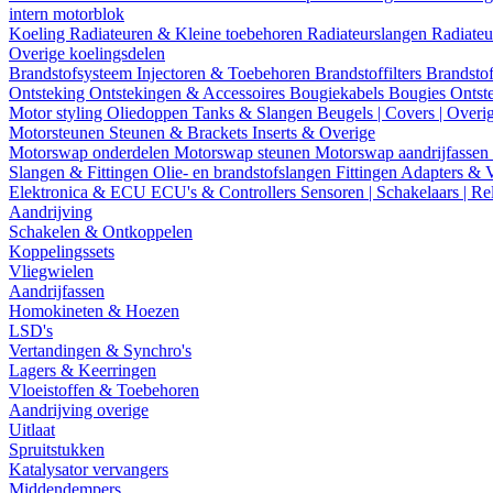
intern motorblok
Koeling
Radiateuren & Kleine toebehoren
Radiateurslangen
Radiateu
Overige koelingsdelen
Brandstofsysteem
Injectoren & Toebehoren
Brandstoffilters
Brandstof
Ontsteking
Ontstekingen & Accessoires
Bougiekabels
Bougies
Ontst
Motor styling
Oliedoppen
Tanks & Slangen
Beugels | Covers | Overi
Motorsteunen
Steunen & Brackets
Inserts & Overige
Motorswap onderdelen
Motorswap steunen
Motorswap aandrijfassen
Slangen & Fittingen
Olie- en brandstofslangen
Fittingen
Adapters & 
Elektronica & ECU
ECU's & Controllers
Sensoren | Schakelaars | Re
Aandrijving
Schakelen & Ontkoppelen
Koppelingssets
Vliegwielen
Aandrijfassen
Homokineten & Hoezen
LSD's
Vertandingen & Synchro's
Lagers & Keerringen
Vloeistoffen & Toebehoren
Aandrijving overige
Uitlaat
Spruitstukken
Katalysator vervangers
Middendempers