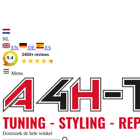
NL
EN
DE
ES
Menu
Doorzoek de hele winkel