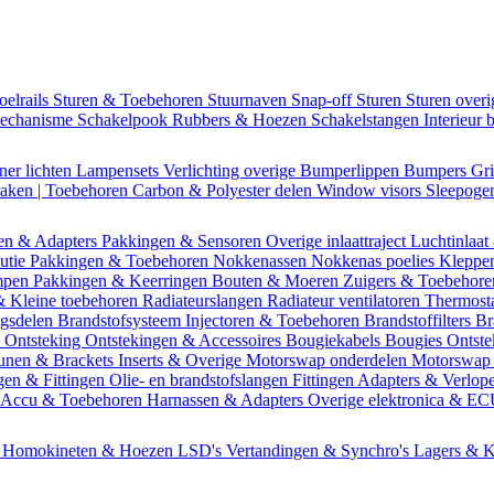
oelrails
Sturen & Toebehoren
Stuurnaven
Snap-off
Sturen
Sturen over
mechanisme
Schakelpook
Rubbers & Hoezen
Schakelstangen
Interieur 
ner lichten
Lampensets
Verlichting overige
Bumperlippen
Bumpers
Gri
Daken | Toebehoren
Carbon & Polyester delen
Window visors
Sleepog
en & Adapters
Pakkingen & Sensoren
Overige inlaattraject
Luchtinlaat
butie
Pakkingen & Toebehoren
Nokkenassen
Nokkenas poelies
Kleppe
ompen
Pakkingen & Keerringen
Bouten & Moeren
Zuigers & Toebehor
& Kleine toebehoren
Radiateurslangen
Radiateur ventilatoren
Thermost
ngsdelen
Brandstofsysteem
Injectoren & Toebehoren
Brandstoffilters
Br
m
Ontsteking
Ontstekingen & Accessoires
Bougiekabels
Bougies
Ontste
unen & Brackets
Inserts & Overige
Motorswap onderdelen
Motorswap
gen & Fittingen
Olie- en brandstofslangen
Fittingen
Adapters & Verlop
Accu & Toebehoren
Harnassen & Adapters
Overige elektronica & E
n
Homokineten & Hoezen
LSD's
Vertandingen & Synchro's
Lagers & K