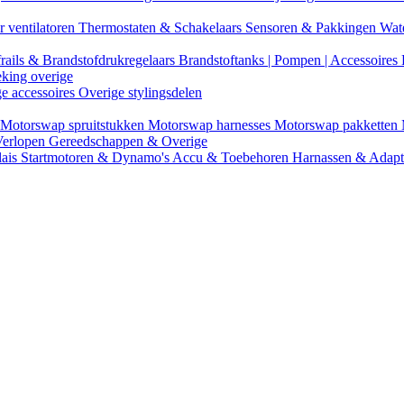
r ventilatoren
Thermostaten & Schakelaars
Sensoren & Pakkingen
Wat
rails & Brandstofdrukregelaars
Brandstoftanks | Pompen | Accessoires
eking overige
ge accessoires
Overige stylingsdelen
Motorswap spruitstukken
Motorswap harnesses
Motorswap pakketten
Verlopen
Gereedschappen & Overige
lais
Startmotoren & Dynamo's
Accu & Toebehoren
Harnassen & Adap