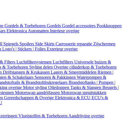
ige
Gordels & Toebehoren
Gordels
Gordel accessoires
Pookknoppen
bars
Elektronica
Automatten
Interieur overige
ll
Spiegels
Spoilers
Side Skirts
Carrosserie reparatie
Zijschermen
en
Logo's | Stickers | Folies
Exterieur overige
 & Filters
Luchtfiltersystemen
Luchtfilters
Universele buizen &
n & Toebehoren
Styling delen
Overige cilinderkop & Toebehoren
en
Drijfstangen & Krukassen
Lagers & Smeermiddelen
Riemen |
aten & Schakelaars
Sensoren & Pakkingen
Waterpompen &
andstofrails & Brandstofdrukregelaars
Brandstoftanks | Pompen |
king overige
Motor styling
Oliedoppen
Tanks & Slangen
Beugels |
 steunen
Motorswap aandrijfassen
Motorswap spruitstukken
en
Gereedschappen & Overige
Elektronica & ECU
ECU's &
CU
eerringen
Vloeistoffen & Toebehoren
Aandrijving overige