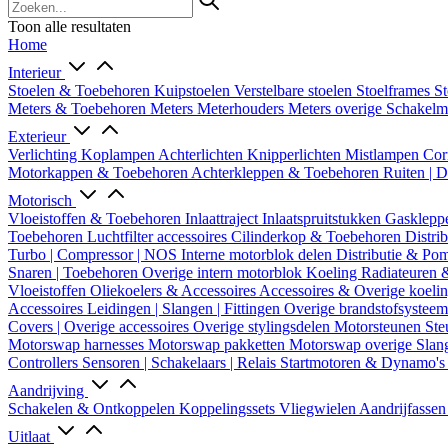
Toon alle resultaten
Home
Interieur
Stoelen & Toebehoren
Kuipstoelen
Verstelbare stoelen
Stoelframes
St
Meters & Toebehoren
Meters
Meterhouders
Meters overige
Schakel
Exterieur
Verlichting
Koplampen
Achterlichten
Knipperlichten
Mistlampen
Cor
Motorkappen & Toebehoren
Achterkleppen & Toebehoren
Ruiten | 
Motorisch
Vloeistoffen & Toebehoren
Inlaattraject
Inlaatspruitstukken
Gasklepp
Toebehoren
Luchtfilter accessoires
Cilinderkop & Toebehoren
Distri
Turbo | Compressor | NOS
Interne motorblok delen
Distributie & P
Snaren | Toebehoren
Overige intern motorblok
Koeling
Radiateuren 
Vloeistoffen
Oliekoelers & Accessoires
Accessoires & Overige koeli
Accessoires
Leidingen | Slangen | Fittingen
Overige brandstofsystee
Covers | Overige accessoires
Overige stylingsdelen
Motorsteunen
Ste
Motorswap harnesses
Motorswap pakketten
Motorswap overige
Slan
Controllers
Sensoren | Schakelaars | Relais
Startmotoren & Dynamo's
Aandrijving
Schakelen & Ontkoppelen
Koppelingssets
Vliegwielen
Aandrijfasse
Uitlaat