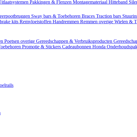
itlaatsystemen
Pakkingen & Flenzen
Montagemateriaal
Hitteband
Sil
eerpootbruggen
Sway bars & Toebehoren
Braces
Traction bars
Stuurin
brake kits
Remvloeistoffen
Handremmen
Remmen overige
Wielen & 
en
Poetsen overige
Gereedschappen & Verbruiksproducten
Gereedsch
Toebehoren
Promotie & Stickers
Cadeaubonnen
Honda Onderhoudspak
oelrails
n