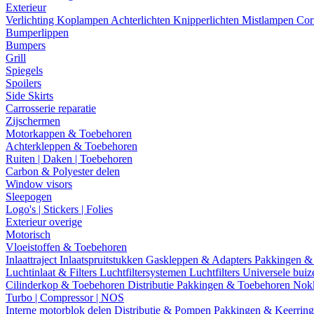
Exterieur
Verlichting
Koplampen
Achterlichten
Knipperlichten
Mistlampen
Cor
Bumperlippen
Bumpers
Grill
Spiegels
Spoilers
Side Skirts
Carrosserie reparatie
Zijschermen
Motorkappen & Toebehoren
Achterkleppen & Toebehoren
Ruiten | Daken | Toebehoren
Carbon & Polyester delen
Window visors
Sleepogen
Logo's | Stickers | Folies
Exterieur overige
Motorisch
Vloeistoffen & Toebehoren
Inlaattraject
Inlaatspruitstukken
Gaskleppen & Adapters
Pakkingen &
Luchtinlaat & Filters
Luchtfiltersystemen
Luchtfilters
Universele bui
Cilinderkop & Toebehoren
Distributie
Pakkingen & Toebehoren
Nok
Turbo | Compressor | NOS
Interne motorblok delen
Distributie & Pompen
Pakkingen & Keerrin