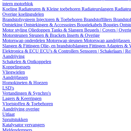
intern motorblok
Koeling
Radiateuren & Kleine toebehoren
Radiateurslangen
Radiateu
Overige koelingsdelen
Brandstofsysteem
Injectoren & Toebehoren
Brandstoffilters
Brandstof
Ontsteking
Ontstekingen & Accessoires
Bougiekabels
Bougies
Ontst
Motor styling
Oliedoppen
Tanks & Slangen
Beugels | Covers | Overi
Motorsteunen
Steunen & Brackets
Inserts & Overige
Motorswap onderdelen
Motorswap steunen
Motorswap aandrijfassen
Slangen & Fittingen
Olie- en brandstofslangen
Fittingen
Adapters & 
Elektronica & ECU
ECU's & Controllers
Sensoren | Schakelaars | Re
Aandrijving
Schakelen & Ontkoppelen
Koppelingssets
Vliegwielen
Aandrijfassen
Homokineten & Hoezen
LSD's
Vertandingen & Synchro's
Lagers & Keerringen
Vloeistoffen & Toebehoren
Aandrijving overige
Uitlaat
Spruitstukken
Katalysator vervangers
Middendempers