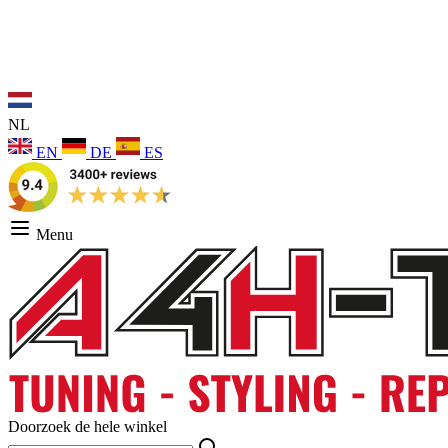
NL
EN
DE
ES
Menu
Doorzoek de hele winkel