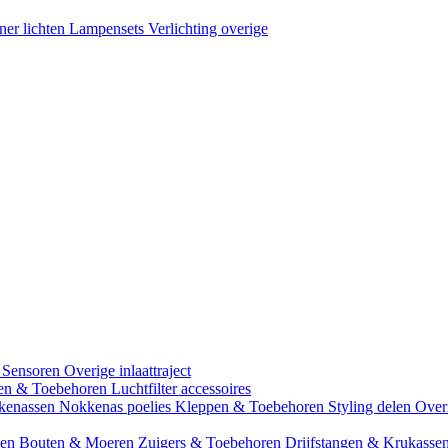
ner lichten
Lampensets
Verlichting overige
 Sensoren
Overige inlaattraject
zen & Toebehoren
Luchtfilter accessoires
kenassen
Nokkenas poelies
Kleppen & Toebehoren
Styling delen
Over
gen
Bouten & Moeren
Zuigers & Toebehoren
Drijfstangen & Krukasse