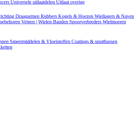
encers
Universele uitlaatdelen
Uitlaat overige
richting
Draagarmen
Rubbers
Kogels & Hoezen
Wiellagers & Naven
Toebehoren
Velgen | Wielen
Banden
Spoorverbreders
Wielmoeren
appen
Smeermiddelen & Vloeistoffen
Coatings & spuitbussen
ketten