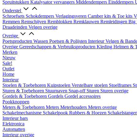
Spruitstukken
Katalysator vervangers
Middendempers
Einddempers
U
Onderstel
Schroefsets
Schokdempers
Verlagingsveren
Camber kits & Toe kits
V
Remmen
Remschijven
Remblokken
Remklauwen
Remleidingen
Big 
Draadeinden
Velgen overige
Overige
Poetsproducten
Wassen
Poetsen & Polijsten
Interieur
Velgen & Band
Overige Gereedschappen & Verbruiksproducten
Kleding
Helmen & 
Merken
Nieuw
Sale!
Outlet
Home
Interieur
Stoelen & Toebehoren
Kuipstoelen
Verstelbare stoelen
Stoelframes
St
Sturen & Toebehoren
Stuurnaven
Snap-off
Sturen
Sturen overige
Gordels & Toebehoren
Gordels
Gordel accessoires
Pookknoppen
Meters & Toebehoren
Meters
Meterhouders
Meters overige
Schakelmechanisme
Schakelpook
Rubbers & Hoezen
Schakelstange
Interieur bars
Elektronica
Automatten
Interieur overige