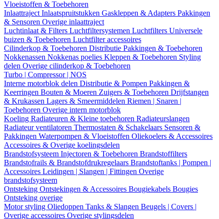
Vloeistoffen & Toebehoren
Inlaattraject
Inlaatspruitstukken
Gaskleppen & Adapters
Pakkingen
& Sensoren
Overige inlaattraject
Luchtinlaat & Filters
Luchtfiltersystemen
Luchtfilters
Universele
buizen & Toebehoren
Luchtfilter accessoires
Cilinderkop & Toebehoren
Distributie
Pakkingen & Toebehoren
Nokkenassen
Nokkenas poelies
Kleppen & Toebehoren
Styling
delen
Overige cilinderkop & Toebehoren
Turbo | Compressor | NOS
Interne motorblok delen
Distributie & Pompen
Pakkingen &
Keerringen
Bouten & Moeren
Zuigers & Toebehoren
Drijfstangen
& Krukassen
Lagers & Smeermiddelen
Riemen | Snaren |
Toebehoren
Overige intern motorblok
Koeling
Radiateuren & Kleine toebehoren
Radiateurslangen
Radiateur ventilatoren
Thermostaten & Schakelaars
Sensoren &
Pakkingen
Waterpompen & Vloeistoffen
Oliekoelers & Accessoires
Accessoires & Overige koelingsdelen
Brandstofsysteem
Injectoren & Toebehoren
Brandstoffilters
Brandstofrails & Brandstofdrukregelaars
Brandstoftanks | Pompen |
Accessoires
Leidingen | Slangen | Fittingen
Overige
brandstofsysteem
Ontsteking
Ontstekingen & Accessoires
Bougiekabels
Bougies
Ontsteking overige
Motor styling
Oliedoppen
Tanks & Slangen
Beugels | Covers |
Overige accessoires
Overige stylingsdelen