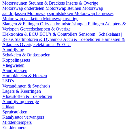
Motorsteunen
Steunen & Brackets
Inserts & Overige
Motorswap onderdelen
Motorswap steunen
Motorswap
aandrijfassen
Motorswap spruitstukken
Motorswap harnesses
Motorswap pakketten
Motorswap overige
Slangen & Fittingen
Olie- en brandstofslangen
Fittingen
Adapters &
Verlopen
Gereedschappen & Overige
Elektronica & ECU
ECU's & Controllers
Sensoren | Schakelaars |
Relais
Startmotoren & Dynamo's
Accu & Toebehoren
Harnassen &
Adapters
Overige elektronica & ECU
Aandrijving
Schakelen & Ontkoppelen
Koppelingssets
Vliegwielen
Aandrijfassen
Homokineten & Hoezen
LSD's
Vertandingen & Synchro's
Lagers & Keerringen
Vloeistoffen & Toebehoren
Aandrijving overige
Uitlaat
Spruitstukken
Katalysator vervangers
Middendempers
Einddempers