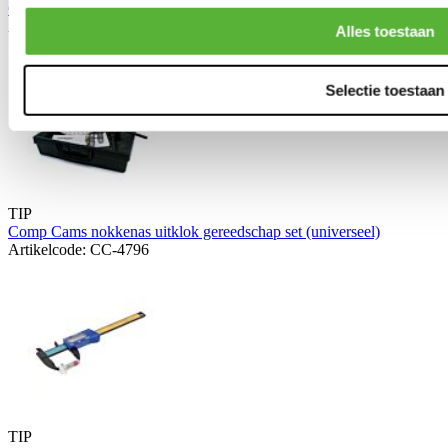
Comp Cams klep-zuiger speling controle veren (universeel)
Artikelcode: CCA-4758-2
Alles toestaan
Selectie toestaan
TIP
Comp Cams nokkenas uitklok gereedschap set (universeel)
Artikelcode: CC-4796
TIP