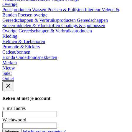
Overige
Poetsproducten
Wassen
Poetsen & Polijsten
Interieur
Velgen &
Banden
Poetsen overige
Gereedschappen & Verbruiksproducten
Gereedschappen
Smeermiddelen & Vloeistoffen
Coatings & spuitbussen
Overige Gereedschappen & Verbruiksproducten
Kleding
Helmen & Toebehoren
Promotie & Stickers
Cadeaubonnen
Honda Onderhoudspakketten
Merken
Nieuw
Sale!
Outlet
Reken af met je account
E-mail adres
Wachtwoord
Wachtwoord vergeten?
Inloggen