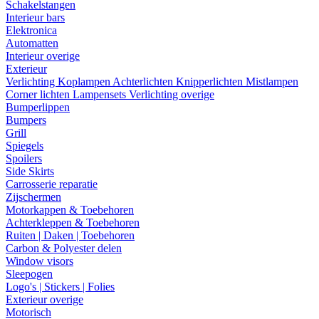
Schakelstangen
Interieur bars
Elektronica
Automatten
Interieur overige
Exterieur
Verlichting
Koplampen
Achterlichten
Knipperlichten
Mistlampen
Corner lichten
Lampensets
Verlichting overige
Bumperlippen
Bumpers
Grill
Spiegels
Spoilers
Side Skirts
Carrosserie reparatie
Zijschermen
Motorkappen & Toebehoren
Achterkleppen & Toebehoren
Ruiten | Daken | Toebehoren
Carbon & Polyester delen
Window visors
Sleepogen
Logo's | Stickers | Folies
Exterieur overige
Motorisch