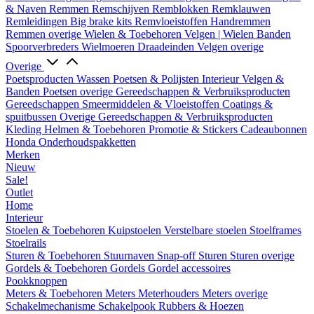
& Naven
Remmen
Remschijven
Remblokken
Remklauwen
Remleidingen
Big brake kits
Remvloeistoffen
Handremmen
Remmen overige
Wielen & Toebehoren
Velgen | Wielen
Banden
Spoorverbreders
Wielmoeren
Draadeinden
Velgen overige
Overige
Poetsproducten
Wassen
Poetsen & Polijsten
Interieur
Velgen &
Banden
Poetsen overige
Gereedschappen & Verbruiksproducten
Gereedschappen
Smeermiddelen & Vloeistoffen
Coatings &
spuitbussen
Overige Gereedschappen & Verbruiksproducten
Kleding
Helmen & Toebehoren
Promotie & Stickers
Cadeaubonnen
Honda Onderhoudspakketten
Merken
Nieuw
Sale!
Outlet
Home
Interieur
Stoelen & Toebehoren
Kuipstoelen
Verstelbare stoelen
Stoelframes
Stoelrails
Sturen & Toebehoren
Stuurnaven
Snap-off
Sturen
Sturen overige
Gordels & Toebehoren
Gordels
Gordel accessoires
Pookknoppen
Meters & Toebehoren
Meters
Meterhouders
Meters overige
Schakelmechanisme
Schakelpook
Rubbers & Hoezen