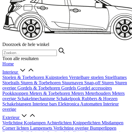
Doorzoek de hele winkel
Toon alle resultaten
Home
Interieur
Stoelen & Toebehoren
Kuipstoelen
Verstelbare stoelen
Stoelframes
Stoelrails
Sturen & Toebehoren
Stuurnaven
Snap-off
Sturen
Sturen
overige
Gordels & Toebehoren
Gordels
Gordel accessoires
Pookknoppen
Meters & Toebehoren
Meters
Meterhouders
Meters
overige
Schakelmechanisme
Schakelpook
Rubbers & Hoezen
Schakelstangen
Interieur bars
Elektronica
Automatten
Interieur
overige
Exterieur
Verlichting
Koplampen
Achterlichten
Knipperlichten
Mistlampen
Corner lichten
Lampensets
Verlichting overige
Bumperlippen