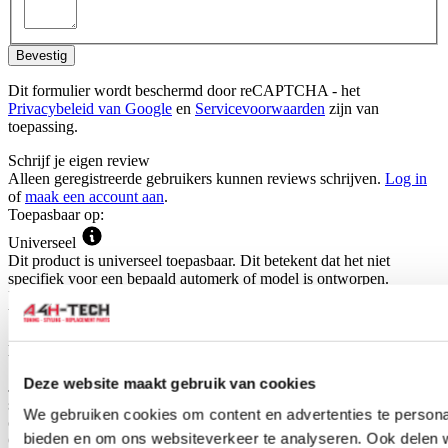
Bevestig
Dit formulier wordt beschermd door reCAPTCHA - het
Privacybeleid van Google
en
Servicevoorwaarden
zijn van
toepassing.
Schrijf je eigen review
Alleen geregistreerde gebruikers kunnen reviews schrijven.
Log in
of
maak een account aan
.
Toepasbaar op:
Universeel
Dit product is universeel toepasbaar. Dit betekent dat het niet
specifiek voor een bepaald automerk of model is ontworpen.
Universele producten hebben vaak een slim ontwerp waardoor ze
breed inzetbaar zijn.
Hoe weet je of dit product geschikt is voor jouw auto?
Deze website maakt gebruik van cookies
Je schaft dit product aan op basis van eigen inzicht. Door de
specificaties, afbeelding of titel van het product te raadplegen, kun je
We gebruiken cookies om content en advertenties te personal
controleren of het geschikt is voor jouw auto.
bieden en om ons websiteverkeer te analyseren. Ook delen 
Gerelateerde producten