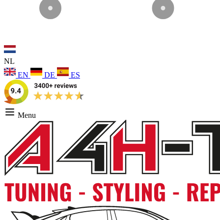
NL
EN
DE
ES
Menu