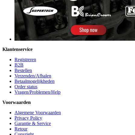
Klantenservice
Registreren
B2B
Bestellen
Verzenden/Afhalen
Betaalmogelijkheden
Order status
Vragen/Problemen/Help
Voorwaarden
Algemene Voorwaarden
Privacy Policy
Garantie & Service
Retour
Copyright