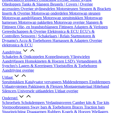
Oliedoppen
Tanks & Slangen
Beugels | Covers | Overige
accessoires
Overige stylingsdelen
Motorsteunen
Steunen & Brackets
Inserts & Overige
Motorswap onderdelen
Motorswap steunen
Motorswap aandrijfassen
Motorswap spruitstukken
Motorswap
harnesses
Motorswap pakketten
Motorswap overige
Slangen &
Fittingen
Olie- en brandstofslangen
Fittingen
Adapters & Verlopen
Gereedschappen & Overige
Elektronica & ECU
ECU's &
Controllers
Sensoren | Schakelaars | Relais
Startmotoren &
Dynamo's
Accu & Toebehoren
Harnassen & Adapters
Overige
elektronica & ECU
Aandrijving
Schakelen & Ontkoppelen
Koppelingssets
Vliegwielen
Aandrijfassen
Homokineten & Hoezen
LSD's
Vertandingen &
Synchro's
Lagers & Keerringen
Vloeistoffen & Toebehoren
Aandrijving overige
Uitlaat
Spruitstukken
Katalysator vervangers
Middendempers
Einddempers
Uitlaatsystemen
Pakkingen & Flenzen
Montagemateriaal
Hitteband
Silencers
Universele uitlaatdelen
Uitlaat overige
Onderstel
Schroefsets
Schokdempers
Verlagingsveren
Camber kits & Toe kits
Veerpootbruggen
Sway bars & Toebehoren
Braces
Traction bars
Stuurinrichting
Draagarmen
Rubbers
Kogels & Hoezen
Wiellagers