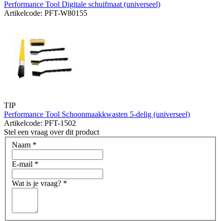
Performance Tool Digitale schuifmaat (universeel)
Artikelcode: PFT-W80155
TIP
Performance Tool Schoonmaakkwasten 5-delig (universeel)
Artikelcode: PFT-1502
Stel een vraag over dit product
Naam
*
E-mail
*
Wat is je vraag?
*