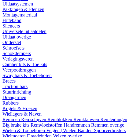
Uitlaatsystemen
Pakkingen & Flenzen
Montagemateriaal
Hitteband
Silencers
Universele uitlaatdelen
Uitlaat overige
Onderstel
Schroefsets
Schokdempers
Verlagingsveren
Camber kits & Toe kits
Veerpootbruggen
Sway bars & Toebehoren
Braces
Traction bars
Stuurinrichting
Draagarmen
Rubbers
Kogels & Hoezen
Wiellagers & Naven
Remmen
Remschijven
Remblokken
Remklauwen
Remleidingen
Big brake kits
Remvloeistoffen
Handremmen
Remmen overige
Wielen & Toebehoren
Velgen | Wielen
Banden
Spoorverbreders
Wielmoeren
Draadeinden
Velgen overige