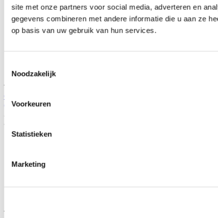
site met onze partners voor social media, adverteren en an
gegevens combineren met andere informatie die u aan ze hee
op basis van uw gebruik van hun services.
Toestemmingsselectie
Noodzakelijk
TIP
COMBO Package Onderhoud Motul olie+Hamp olie filter
Voorkeuren
(universeel)
Artikelcode: COMBO-Engine1
Je bespaart
Statistieken
Marketing
TIP