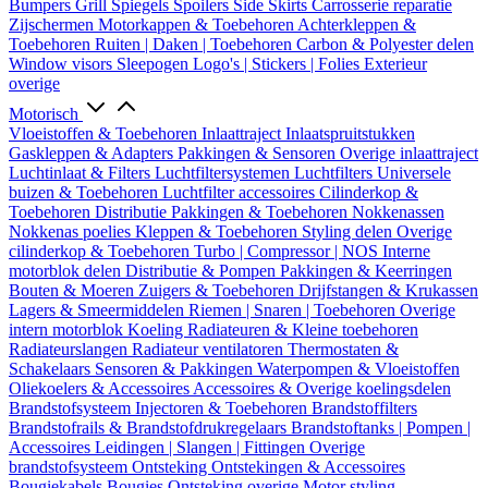
Bumpers
Grill
Spiegels
Spoilers
Side Skirts
Carrosserie reparatie
Zijschermen
Motorkappen & Toebehoren
Achterkleppen &
Toebehoren
Ruiten | Daken | Toebehoren
Carbon & Polyester delen
Window visors
Sleepogen
Logo's | Stickers | Folies
Exterieur
overige
Motorisch
Vloeistoffen & Toebehoren
Inlaattraject
Inlaatspruitstukken
Gaskleppen & Adapters
Pakkingen & Sensoren
Overige inlaattraject
Luchtinlaat & Filters
Luchtfiltersystemen
Luchtfilters
Universele
buizen & Toebehoren
Luchtfilter accessoires
Cilinderkop &
Toebehoren
Distributie
Pakkingen & Toebehoren
Nokkenassen
Nokkenas poelies
Kleppen & Toebehoren
Styling delen
Overige
cilinderkop & Toebehoren
Turbo | Compressor | NOS
Interne
motorblok delen
Distributie & Pompen
Pakkingen & Keerringen
Bouten & Moeren
Zuigers & Toebehoren
Drijfstangen & Krukassen
Lagers & Smeermiddelen
Riemen | Snaren | Toebehoren
Overige
intern motorblok
Koeling
Radiateuren & Kleine toebehoren
Radiateurslangen
Radiateur ventilatoren
Thermostaten &
Schakelaars
Sensoren & Pakkingen
Waterpompen & Vloeistoffen
Oliekoelers & Accessoires
Accessoires & Overige koelingsdelen
Brandstofsysteem
Injectoren & Toebehoren
Brandstoffilters
Brandstofrails & Brandstofdrukregelaars
Brandstoftanks | Pompen |
Accessoires
Leidingen | Slangen | Fittingen
Overige
brandstofsysteem
Ontsteking
Ontstekingen & Accessoires
Bougiekabels
Bougies
Ontsteking overige
Motor styling