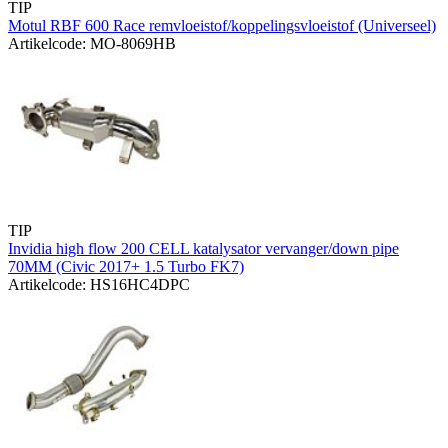
TIP
Motul RBF 600 Race remvloeistof/koppelingsvloeistof (Universeel)
Artikelcode: MO-8069HB
TIP
Invidia high flow 200 CELL katalysator vervanger/down pipe
70MM (Civic 2017+ 1.5 Turbo FK7)
Artikelcode: HS16HC4DPC