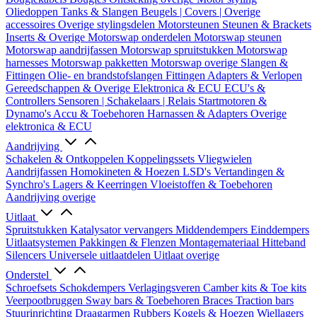
Oliedoppen
Tanks & Slangen
Beugels | Covers | Overige
accessoires
Overige stylingsdelen
Motorsteunen
Steunen & Brackets
Inserts & Overige
Motorswap onderdelen
Motorswap steunen
Motorswap aandrijfassen
Motorswap spruitstukken
Motorswap
harnesses
Motorswap pakketten
Motorswap overige
Slangen &
Fittingen
Olie- en brandstofslangen
Fittingen
Adapters & Verlopen
Gereedschappen & Overige
Elektronica & ECU
ECU's &
Controllers
Sensoren | Schakelaars | Relais
Startmotoren &
Dynamo's
Accu & Toebehoren
Harnassen & Adapters
Overige
elektronica & ECU
Aandrijving
Schakelen & Ontkoppelen
Koppelingssets
Vliegwielen
Aandrijfassen
Homokineten & Hoezen
LSD's
Vertandingen &
Synchro's
Lagers & Keerringen
Vloeistoffen & Toebehoren
Aandrijving overige
Uitlaat
Spruitstukken
Katalysator vervangers
Middendempers
Einddempers
Uitlaatsystemen
Pakkingen & Flenzen
Montagemateriaal
Hitteband
Silencers
Universele uitlaatdelen
Uitlaat overige
Onderstel
Schroefsets
Schokdempers
Verlagingsveren
Camber kits & Toe kits
Veerpootbruggen
Sway bars & Toebehoren
Braces
Traction bars
Stuurinrichting
Draagarmen
Rubbers
Kogels & Hoezen
Wiellagers