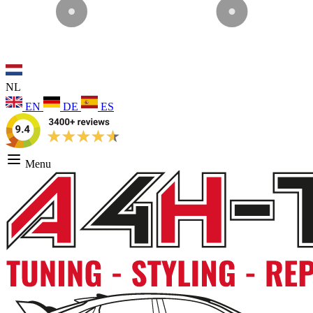
NL
EN
DE
ES
Menu