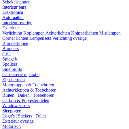
Schakelstangen
Interieur bars
Elektronica
Automatten
Interieur overige
Exterieur
Verlichting
Koplampen
Achterlichten
Knipperlichten
Mistlampen
Corner lichten
Lampensets
Verlichting overige
Bumperlippen
Bumpers
Grill
Spiegels
Spoilers
Side Skirts
Carrosserie reparatie
Zijschermen
Motorkappen & Toebehoren
Achterkleppen & Toebehoren
Ruiten | Daken | Toebehoren
Carbon & Polyester delen
Window visors
Sleepogen
Logo's | Stickers | Folies
Exterieur overige
Motorisch