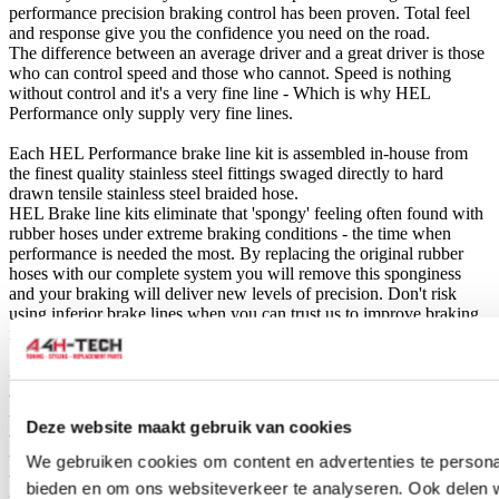
performance precision braking control has been proven. Total feel
and response give you the confidence you need on the road.
The difference between an average driver and a great driver is those
who can control speed and those who cannot. Speed is nothing
without control and it's a very fine line - Which is why HEL
Performance only supply very fine lines.
Each HEL Performance brake line kit is assembled in-house from
the finest quality stainless steel fittings swaged directly to hard
drawn tensile stainless steel braided hose.
HEL Brake line kits eliminate that 'spongy' feeling often found with
rubber hoses under extreme braking conditions - the time when
performance is needed the most. By replacing the original rubber
hoses with our complete system you will remove this sponginess
and your braking will deliver new levels of precision. Don't risk
using inferior brake lines when you can trust us to improve braking
reliability and performance.
-HEL brakelines expand less than the OEM rubber ones
-Reduces braking distance
-Sharper and More Responsive Braking
Deze website maakt gebruik van cookies
-Eliminate That Spongy Pedal Feeling
-FMVSS-106, ADR, LTSA and DOT
We gebruiken cookies om content en advertenties te personal
-Lifetime Warranty
bieden en om ons websiteverkeer te analyseren. Ook delen 
-Also usable in combination with OEM big brake kits