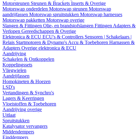
Motorsteunen
Steunen & Brackets
Inserts & Overige
Motorswap onderdelen
Motorswap steunen
Motorswap
aandrijfassen
Motorswap spruitstukken
Motorswap harnesses
Motorswap pakketten
Motorswap overige
Slangen & Fittingen
Olie- en brandstofslangen
Fittingen
Adapters &
Verlopen
Gereedschappen & Overige
Elektronica & ECU
ECU's & Controllers
Sensoren | Schakelaars |
Relais
Startmotoren & Dynamo's
Accu & Toebehoren
Harnassen &
Adapters
Overige elektronica & ECU
Aandrijving
Schakelen & Ontkoppelen
Koppelingssets
Vliegwielen
Aandrijfassen
Homokineten & Hoezen
LSD's
Vertandingen & Synchro's
Lagers & Keerringen
Vloeistoffen & Toebehoren
Aandrijving overige
Uitlaat
Spruitstukken
Katalysator vervangers
Middendempers
Einddempers