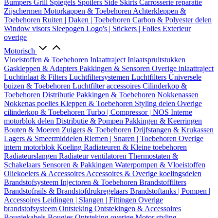
Bumpers
Grill
Spiegels
Spoilers
Side Skirts
Carrosserie reparatie
Zijschermen
Motorkappen & Toebehoren
Achterkleppen &
Toebehoren
Ruiten | Daken | Toebehoren
Carbon & Polyester delen
Window visors
Sleepogen
Logo's | Stickers | Folies
Exterieur
overige
Motorisch
Vloeistoffen & Toebehoren
Inlaattraject
Inlaatspruitstukken
Gaskleppen & Adapters
Pakkingen & Sensoren
Overige inlaattraject
Luchtinlaat & Filters
Luchtfiltersystemen
Luchtfilters
Universele
buizen & Toebehoren
Luchtfilter accessoires
Cilinderkop &
Toebehoren
Distributie
Pakkingen & Toebehoren
Nokkenassen
Nokkenas poelies
Kleppen & Toebehoren
Styling delen
Overige
cilinderkop & Toebehoren
Turbo | Compressor | NOS
Interne
motorblok delen
Distributie & Pompen
Pakkingen & Keerringen
Bouten & Moeren
Zuigers & Toebehoren
Drijfstangen & Krukassen
Lagers & Smeermiddelen
Riemen | Snaren | Toebehoren
Overige
intern motorblok
Koeling
Radiateuren & Kleine toebehoren
Radiateurslangen
Radiateur ventilatoren
Thermostaten &
Schakelaars
Sensoren & Pakkingen
Waterpompen & Vloeistoffen
Oliekoelers & Accessoires
Accessoires & Overige koelingsdelen
Brandstofsysteem
Injectoren & Toebehoren
Brandstoffilters
Brandstofrails & Brandstofdrukregelaars
Brandstoftanks | Pompen |
Accessoires
Leidingen | Slangen | Fittingen
Overige
brandstofsysteem
Ontsteking
Ontstekingen & Accessoires
Bougiekabels
Bougies
Ontsteking overige
Motor styling