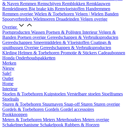
& Naven
Remmen
Remschijven
Remblokken
Remklauwen
Remleidingen
Big brake kits
Remvloeistoffen
Handremmen
Remmen overige
Wielen & Toebehoren
Velgen | Wielen
Banden
Spoorverbreders
Wielmoeren
Draadeinden
Velgen overige
Overige
Poetsproducten
Wassen
Poetsen & Polijsten
Interieur
Velgen &
Banden
Poetsen overige
Gereedschappen & Verbruiksproducten
Gereedschappen
Smeermiddelen & Vloeistoffen
Coatings &
spuitbussen
Overige Gereedschappen & Verbruiksproducten
Kleding
Helmen & Toebehoren
Promotie & Stickers
Cadeaubonnen
Honda Onderhoudspakketten
Merken
Nieuw
Sale!
Outlet
Home
Interieur
Stoelen & Toebehoren
Kuipstoelen
Verstelbare stoelen
Stoelframes
Stoelrails
Sturen & Toebehoren
Stuurnaven
Snap-off
Sturen
Sturen overige
Gordels & Toebehoren
Gordels
Gordel accessoires
Pookknoppen
Meters & Toebehoren
Meters
Meterhouders
Meters overige
Schakelmechanisme
Schakelpook
Rubbers & Hoezen