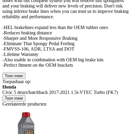
hoses with our complete system you will remove this sponginess
and your braking will deliver new levels of precision. Don't risk
using inferior brake lines when you can trust us to improve braking
reliability and performance.
-HEL brakelines expand less than the OEM rubber ones
-Reduces braking distance
-Sharper and More Responsive Braking
-Eliminate That Spongy Pedal Feeling
-FMVSS-106, ADR, LTSA and DOT
-Lifetime Warranty
-Also usable in combination with OEM big brake kits
-Perfect fitment on the OEM brackets
Toon meer
Toepasbaar op:
Honda
Civic 5 deurs/hatchback 2017-2021 1.5i-VTEC Turbo (FK7)
Toon meer
Gerelateerde producten