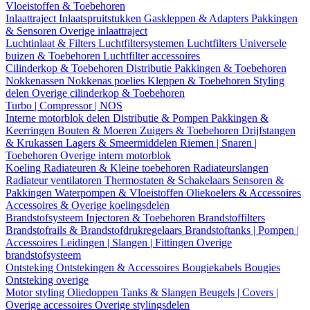
Vloeistoffen & Toebehoren
Inlaattraject
Inlaatspruitstukken
Gaskleppen & Adapters
Pakkingen
& Sensoren
Overige inlaattraject
Luchtinlaat & Filters
Luchtfiltersystemen
Luchtfilters
Universele
buizen & Toebehoren
Luchtfilter accessoires
Cilinderkop & Toebehoren
Distributie
Pakkingen & Toebehoren
Nokkenassen
Nokkenas poelies
Kleppen & Toebehoren
Styling
delen
Overige cilinderkop & Toebehoren
Turbo | Compressor | NOS
Interne motorblok delen
Distributie & Pompen
Pakkingen &
Keerringen
Bouten & Moeren
Zuigers & Toebehoren
Drijfstangen
& Krukassen
Lagers & Smeermiddelen
Riemen | Snaren |
Toebehoren
Overige intern motorblok
Koeling
Radiateuren & Kleine toebehoren
Radiateurslangen
Radiateur ventilatoren
Thermostaten & Schakelaars
Sensoren &
Pakkingen
Waterpompen & Vloeistoffen
Oliekoelers & Accessoires
Accessoires & Overige koelingsdelen
Brandstofsysteem
Injectoren & Toebehoren
Brandstoffilters
Brandstofrails & Brandstofdrukregelaars
Brandstoftanks | Pompen |
Accessoires
Leidingen | Slangen | Fittingen
Overige
brandstofsysteem
Ontsteking
Ontstekingen & Accessoires
Bougiekabels
Bougies
Ontsteking overige
Motor styling
Oliedoppen
Tanks & Slangen
Beugels | Covers |
Overige accessoires
Overige stylingsdelen