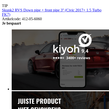
TIP
Skunk2 RVS Down pipe + front pipe 3'' (Civic 2017+ 1.5 Turbo
FK7)
Artikelcode: 412-05-6060
Je bespaart