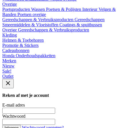
Overige
Poetsproducten
Wassen
Poetsen & Polijsten
Interieur
Velgen &
Banden
Poetsen overige
Gereedschappen & Verbruiksproducten
Gereedschappen
Smeermiddelen & Vloeistoffen
Coatings & spuitbussen
Overige Gereedschappen & Verbruiksproducten
Kleding
Helmen & Toebehoren
Promotie & Stickers
Cadeaubonnen
Honda Onderhoudspakketten
Merken
Nieuw
Sale!
Outlet
Reken af met je account
E-mail adres
Wachtwoord
Wachtwoord vergeten?
Inloggen