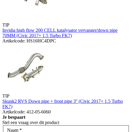
TIP
Invidia high flow 200 CELL katalysator vervanger/down pipe
70MM (Civic 2017+ 1.5 Turbo FK7)
Artikelcode: HS16HC4DPC
TIP
Skunk2 RVS Down pipe + front pipe 3'' (Civic 2017+ 1.5 Turbo
FK7)
Artikelcode: 412-05-6060
Je bespaart
Stel een vraag over dit product
Naam
*