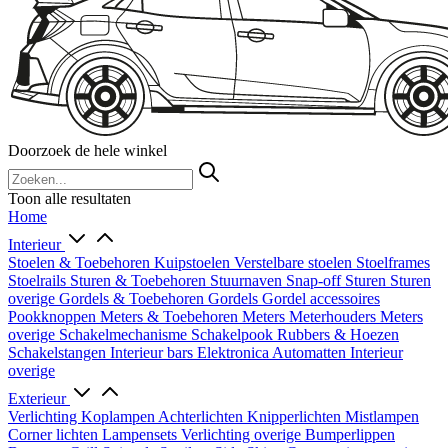
Doorzoek de hele winkel
Toon alle resultaten
Home
Interieur
Stoelen & Toebehoren
Kuipstoelen
Verstelbare stoelen
Stoelframes
Stoelrails
Sturen & Toebehoren
Stuurnaven
Snap-off
Sturen
Sturen
overige
Gordels & Toebehoren
Gordels
Gordel accessoires
Pookknoppen
Meters & Toebehoren
Meters
Meterhouders
Meters
overige
Schakelmechanisme
Schakelpook
Rubbers & Hoezen
Schakelstangen
Interieur bars
Elektronica
Automatten
Interieur
overige
Exterieur
Verlichting
Koplampen
Achterlichten
Knipperlichten
Mistlampen
Corner lichten
Lampensets
Verlichting overige
Bumperlippen