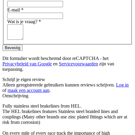
E-mail
*
Wat is je vraag?
*
Bevestig
Dit formulier wordt beschermd door reCAPTCHA - het
Privacybeleid van Google
en
Servicevoorwaarden
zijn van
toepassing.
Schrijf je eigen review
Alleen geregistreerde gebruikers kunnen reviews schrijven.
Log in
of
maak een account aan
.
Omschrijving
Fully stainless steel brakelines from HEL.
The HEL brakelines features Stainless steel braided lines and
couplings (Many other brands use zinc plated fittings which are at
risk from corrosion)
On every mile of every race track the importance of high