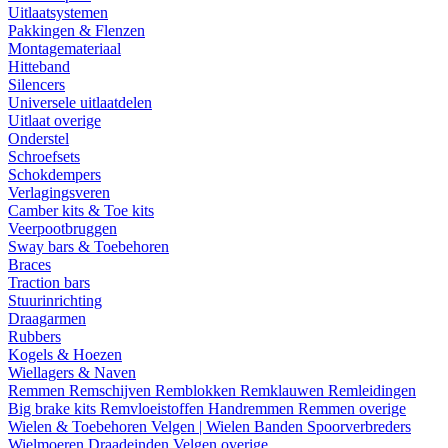
Uitlaatsystemen
Pakkingen & Flenzen
Montagemateriaal
Hitteband
Silencers
Universele uitlaatdelen
Uitlaat overige
Onderstel
Schroefsets
Schokdempers
Verlagingsveren
Camber kits & Toe kits
Veerpootbruggen
Sway bars & Toebehoren
Braces
Traction bars
Stuurinrichting
Draagarmen
Rubbers
Kogels & Hoezen
Wiellagers & Naven
Remmen
Remschijven
Remblokken
Remklauwen
Remleidingen
Big brake kits
Remvloeistoffen
Handremmen
Remmen overige
Wielen & Toebehoren
Velgen | Wielen
Banden
Spoorverbreders
Wielmoeren
Draadeinden
Velgen overige