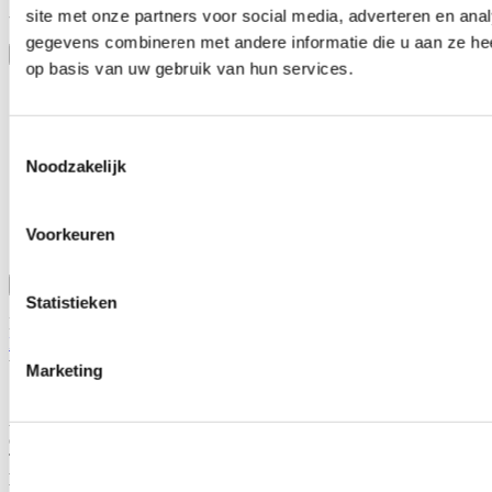
-Perfect fitment on the OEM brackets
site met onze partners voor social media, adverteren en an
gegevens combineren met andere informatie die u aan ze hee
Toon meer
op basis van uw gebruik van hun services.
Stel een vraag over dit product
Naam
*
Toestemmingsselectie
E-mail
*
Noodzakelijk
Wat is je vraag?
*
Voorkeuren
Bevestig
Statistieken
Dit formulier wordt beschermd door reCAPTCHA - het
Privacybeleid van Google
en
Servicevoorwaarden
zijn van
toepassing.
Marketing
Schrijf je eigen review
Alleen geregistreerde gebruikers kunnen reviews schrijven.
Log in
of
maak een account aan
.
Toepasbaar op:
Honda