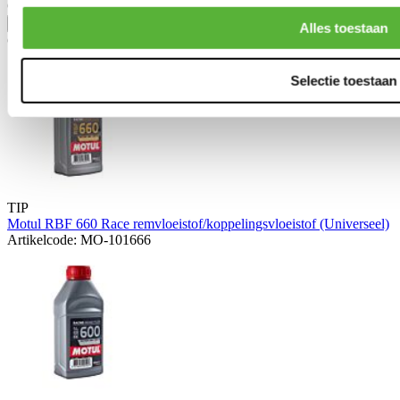
Civic 5 deurs/hatchback 2017-2021 1.5i-VTEC Turbo (FK7)
Toon meer
Alles toestaan
Gerelateerde producten
Selectie toestaan
TIP
Motul RBF 660 Race remvloeistof/koppelingsvloeistof (Universeel)
Artikelcode: MO-101666