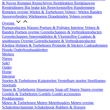
& Naven
Remmen
Remschijven
Remblokken
Remklauwen
Remleidingen
Big brake kits
Remvloeistoffen
Handremmen
Remmen overige
Wielen & Toebehoren
Velgen | Wielen
Banden
Spoorverbreders
Wielmoeren
Draadeinden
Velgen overige
Overige
Poetsproducten
Wassen
Poetsen & Polijsten
Interieur
Velgen &
Banden
Poetsen overige
Gereedschappen & Verbruiksproducten
Gereedschappen
Smeermiddelen & Vloeistoffen
Coatings &
spuitbussen
Overige Gereedschappen & Verbruiksproducten
Kleding
Helmen & Toebehoren
Promotie & Stickers
Cadeaubonnen
Honda Onderhoudspakketten
Merken
Nieuw
Sale!
Outlet
Home
Interieur
Stoelen & Toebehoren
Kuipstoelen
Verstelbare stoelen
Stoelframes
Stoelrails
Sturen & Toebehoren
Stuurnaven
Snap-off
Sturen
Sturen overige
Gordels & Toebehoren
Gordels
Gordel accessoires
Pookknoppen
Meters & Toebehoren
Meters
Meterhouders
Meters overige
Schakelmechanisme
Schakelpook
Rubbers & Hoezen