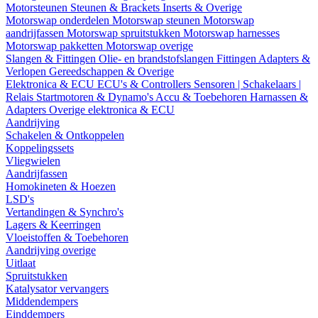
Motorsteunen
Steunen & Brackets
Inserts & Overige
Motorswap onderdelen
Motorswap steunen
Motorswap
aandrijfassen
Motorswap spruitstukken
Motorswap harnesses
Motorswap pakketten
Motorswap overige
Slangen & Fittingen
Olie- en brandstofslangen
Fittingen
Adapters &
Verlopen
Gereedschappen & Overige
Elektronica & ECU
ECU's & Controllers
Sensoren | Schakelaars |
Relais
Startmotoren & Dynamo's
Accu & Toebehoren
Harnassen &
Adapters
Overige elektronica & ECU
Aandrijving
Schakelen & Ontkoppelen
Koppelingssets
Vliegwielen
Aandrijfassen
Homokineten & Hoezen
LSD's
Vertandingen & Synchro's
Lagers & Keerringen
Vloeistoffen & Toebehoren
Aandrijving overige
Uitlaat
Spruitstukken
Katalysator vervangers
Middendempers
Einddempers