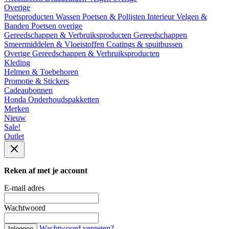
Overige
Poetsproducten
Wassen
Poetsen & Polijsten
Interieur
Velgen &
Banden
Poetsen overige
Gereedschappen & Verbruiksproducten
Gereedschappen
Smeermiddelen & Vloeistoffen
Coatings & spuitbussen
Overige Gereedschappen & Verbruiksproducten
Kleding
Helmen & Toebehoren
Promotie & Stickers
Cadeaubonnen
Honda Onderhoudspakketten
Merken
Nieuw
Sale!
Outlet
Reken af met je account
E-mail adres
Wachtwoord
Wachtwoord vergeten?
Inloggen