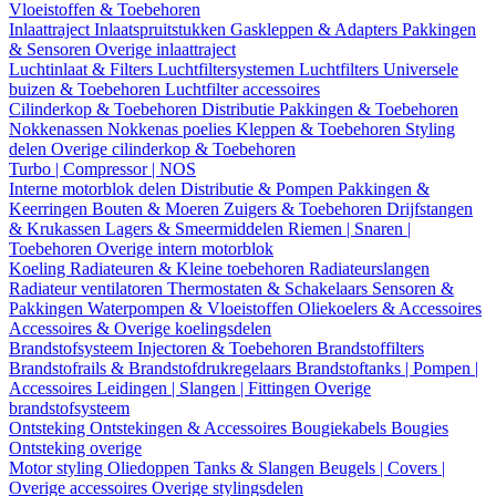
Vloeistoffen & Toebehoren
Inlaattraject
Inlaatspruitstukken
Gaskleppen & Adapters
Pakkingen
& Sensoren
Overige inlaattraject
Luchtinlaat & Filters
Luchtfiltersystemen
Luchtfilters
Universele
buizen & Toebehoren
Luchtfilter accessoires
Cilinderkop & Toebehoren
Distributie
Pakkingen & Toebehoren
Nokkenassen
Nokkenas poelies
Kleppen & Toebehoren
Styling
delen
Overige cilinderkop & Toebehoren
Turbo | Compressor | NOS
Interne motorblok delen
Distributie & Pompen
Pakkingen &
Keerringen
Bouten & Moeren
Zuigers & Toebehoren
Drijfstangen
& Krukassen
Lagers & Smeermiddelen
Riemen | Snaren |
Toebehoren
Overige intern motorblok
Koeling
Radiateuren & Kleine toebehoren
Radiateurslangen
Radiateur ventilatoren
Thermostaten & Schakelaars
Sensoren &
Pakkingen
Waterpompen & Vloeistoffen
Oliekoelers & Accessoires
Accessoires & Overige koelingsdelen
Brandstofsysteem
Injectoren & Toebehoren
Brandstoffilters
Brandstofrails & Brandstofdrukregelaars
Brandstoftanks | Pompen |
Accessoires
Leidingen | Slangen | Fittingen
Overige
brandstofsysteem
Ontsteking
Ontstekingen & Accessoires
Bougiekabels
Bougies
Ontsteking overige
Motor styling
Oliedoppen
Tanks & Slangen
Beugels | Covers |
Overige accessoires
Overige stylingsdelen