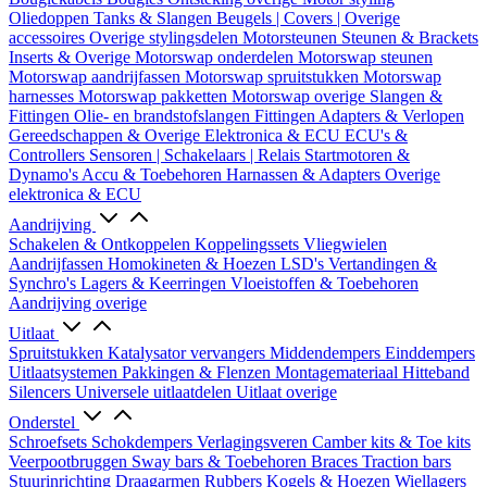
Oliedoppen
Tanks & Slangen
Beugels | Covers | Overige
accessoires
Overige stylingsdelen
Motorsteunen
Steunen & Brackets
Inserts & Overige
Motorswap onderdelen
Motorswap steunen
Motorswap aandrijfassen
Motorswap spruitstukken
Motorswap
harnesses
Motorswap pakketten
Motorswap overige
Slangen &
Fittingen
Olie- en brandstofslangen
Fittingen
Adapters & Verlopen
Gereedschappen & Overige
Elektronica & ECU
ECU's &
Controllers
Sensoren | Schakelaars | Relais
Startmotoren &
Dynamo's
Accu & Toebehoren
Harnassen & Adapters
Overige
elektronica & ECU
Aandrijving
Schakelen & Ontkoppelen
Koppelingssets
Vliegwielen
Aandrijfassen
Homokineten & Hoezen
LSD's
Vertandingen &
Synchro's
Lagers & Keerringen
Vloeistoffen & Toebehoren
Aandrijving overige
Uitlaat
Spruitstukken
Katalysator vervangers
Middendempers
Einddempers
Uitlaatsystemen
Pakkingen & Flenzen
Montagemateriaal
Hitteband
Silencers
Universele uitlaatdelen
Uitlaat overige
Onderstel
Schroefsets
Schokdempers
Verlagingsveren
Camber kits & Toe kits
Veerpootbruggen
Sway bars & Toebehoren
Braces
Traction bars
Stuurinrichting
Draagarmen
Rubbers
Kogels & Hoezen
Wiellagers