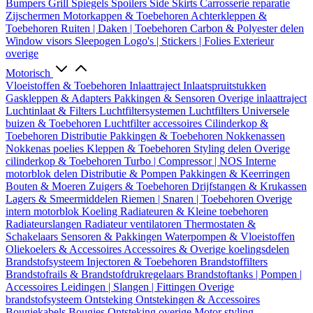
Bumpers
Grill
Spiegels
Spoilers
Side Skirts
Carrosserie reparatie
Zijschermen
Motorkappen & Toebehoren
Achterkleppen &
Toebehoren
Ruiten | Daken | Toebehoren
Carbon & Polyester delen
Window visors
Sleepogen
Logo's | Stickers | Folies
Exterieur
overige
Motorisch
Vloeistoffen & Toebehoren
Inlaattraject
Inlaatspruitstukken
Gaskleppen & Adapters
Pakkingen & Sensoren
Overige inlaattraject
Luchtinlaat & Filters
Luchtfiltersystemen
Luchtfilters
Universele
buizen & Toebehoren
Luchtfilter accessoires
Cilinderkop &
Toebehoren
Distributie
Pakkingen & Toebehoren
Nokkenassen
Nokkenas poelies
Kleppen & Toebehoren
Styling delen
Overige
cilinderkop & Toebehoren
Turbo | Compressor | NOS
Interne
motorblok delen
Distributie & Pompen
Pakkingen & Keerringen
Bouten & Moeren
Zuigers & Toebehoren
Drijfstangen & Krukassen
Lagers & Smeermiddelen
Riemen | Snaren | Toebehoren
Overige
intern motorblok
Koeling
Radiateuren & Kleine toebehoren
Radiateurslangen
Radiateur ventilatoren
Thermostaten &
Schakelaars
Sensoren & Pakkingen
Waterpompen & Vloeistoffen
Oliekoelers & Accessoires
Accessoires & Overige koelingsdelen
Brandstofsysteem
Injectoren & Toebehoren
Brandstoffilters
Brandstofrails & Brandstofdrukregelaars
Brandstoftanks | Pompen |
Accessoires
Leidingen | Slangen | Fittingen
Overige
brandstofsysteem
Ontsteking
Ontstekingen & Accessoires
Bougiekabels
Bougies
Ontsteking overige
Motor styling