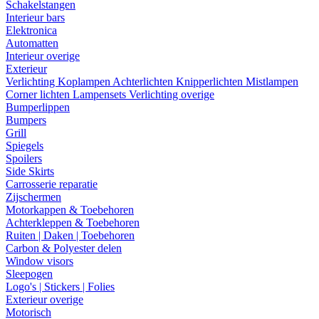
Schakelstangen
Interieur bars
Elektronica
Automatten
Interieur overige
Exterieur
Verlichting
Koplampen
Achterlichten
Knipperlichten
Mistlampen
Corner lichten
Lampensets
Verlichting overige
Bumperlippen
Bumpers
Grill
Spiegels
Spoilers
Side Skirts
Carrosserie reparatie
Zijschermen
Motorkappen & Toebehoren
Achterkleppen & Toebehoren
Ruiten | Daken | Toebehoren
Carbon & Polyester delen
Window visors
Sleepogen
Logo's | Stickers | Folies
Exterieur overige
Motorisch