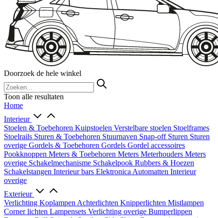
Doorzoek de hele winkel
Toon alle resultaten
Home
Interieur
Stoelen & Toebehoren
Kuipstoelen
Verstelbare stoelen
Stoelframes
Stoelrails
Sturen & Toebehoren
Stuurnaven
Snap-off
Sturen
Sturen
overige
Gordels & Toebehoren
Gordels
Gordel accessoires
Pookknoppen
Meters & Toebehoren
Meters
Meterhouders
Meters
overige
Schakelmechanisme
Schakelpook
Rubbers & Hoezen
Schakelstangen
Interieur bars
Elektronica
Automatten
Interieur
overige
Exterieur
Verlichting
Koplampen
Achterlichten
Knipperlichten
Mistlampen
Corner lichten
Lampensets
Verlichting overige
Bumperlippen