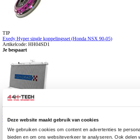
TIP
Exedy Hyper single koppelingsset (Honda NSX 90-05)
Artikelcode: HH04SD1
Je bespaart
TIP
KoyoRad Racing Aluminium Performance Radiateur (Honda NSX
91-95)
Deze website maakt gebruik van cookies
Artikelcode: KOYO-V2032
We gebruiken cookies om content en advertenties te personal
bieden en om ons websiteverkeer te analyseren. Ook delen 