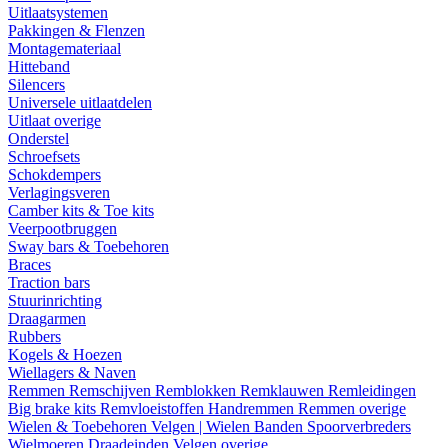
Uitlaatsystemen
Pakkingen & Flenzen
Montagemateriaal
Hitteband
Silencers
Universele uitlaatdelen
Uitlaat overige
Onderstel
Schroefsets
Schokdempers
Verlagingsveren
Camber kits & Toe kits
Veerpootbruggen
Sway bars & Toebehoren
Braces
Traction bars
Stuurinrichting
Draagarmen
Rubbers
Kogels & Hoezen
Wiellagers & Naven
Remmen
Remschijven
Remblokken
Remklauwen
Remleidingen
Big brake kits
Remvloeistoffen
Handremmen
Remmen overige
Wielen & Toebehoren
Velgen | Wielen
Banden
Spoorverbreders
Wielmoeren
Draadeinden
Velgen overige