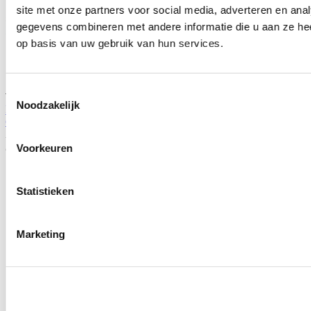
site met onze partners voor social media, adverteren en an
gegevens combineren met andere informatie die u aan ze hee
op basis van uw gebruik van hun services.
Toestemmingsselectie
TIP
Noodzakelijk
Ferodo DS2500 performance remblokken voorzijde (Honda
Civic/Integra/Prelude/Accord/NSX)
Artikelcode: FCP905H
Je bespaart
Voorkeuren
Statistieken
Marketing