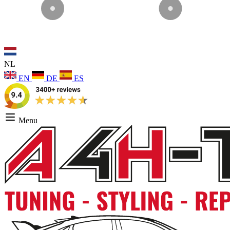
NL
EN
DE
ES
Menu