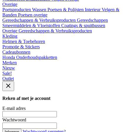
Overige
Poetsproducten
Wassen
Poetsen & Polijsten
Interieur
Velgen &
Banden
Poetsen overige
Gereedschappen & Verbruiksproducten
Gereedschappen
Smeermiddelen & Vloeistoffen
Coatings & spuitbussen
Overige Gereedschappen & Verbruiksproducten
Kleding
Helmen & Toebehoren
Promotie & Stickers
Cadeaubonnen
Honda Onderhoudspakketten
Merken
Nieuw
Sale!
Outlet
Reken af met je account
E-mail adres
Wachtwoord
Wachtwoord vergeten?
Inloggen