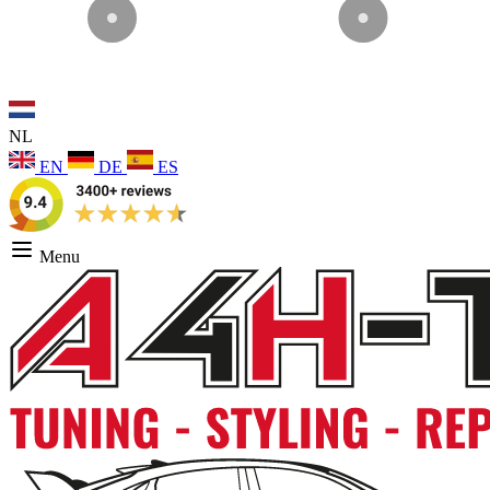
NL
EN
DE
ES
Menu