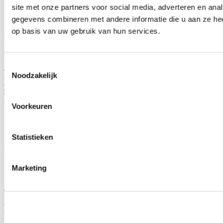
site met onze partners voor social media, adverteren en an
gegevens combineren met andere informatie die u aan ze hee
op basis van uw gebruik van hun services.
Toestemmingsselectie
TIP
Noodzakelijk
Hardrace Achter differentieel steunen voorzijde (Honda S2000 99-
09)
Artikelcode: HR-Q1629
Voorkeuren
Statistieken
Marketing
TIP
Hardrace 4-delige aandrijfas spacers (Honda S2000 99-09)
Artikelcode: HR-6765