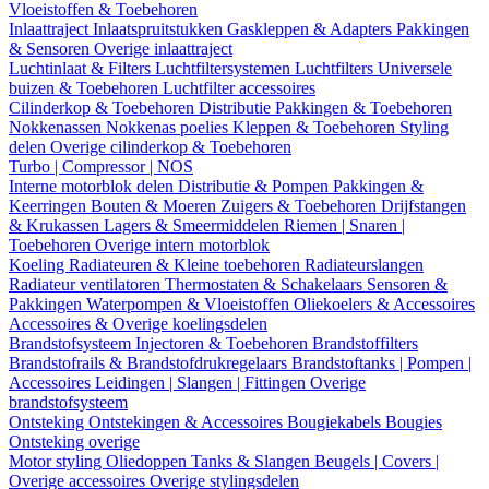
Vloeistoffen & Toebehoren
Inlaattraject
Inlaatspruitstukken
Gaskleppen & Adapters
Pakkingen
& Sensoren
Overige inlaattraject
Luchtinlaat & Filters
Luchtfiltersystemen
Luchtfilters
Universele
buizen & Toebehoren
Luchtfilter accessoires
Cilinderkop & Toebehoren
Distributie
Pakkingen & Toebehoren
Nokkenassen
Nokkenas poelies
Kleppen & Toebehoren
Styling
delen
Overige cilinderkop & Toebehoren
Turbo | Compressor | NOS
Interne motorblok delen
Distributie & Pompen
Pakkingen &
Keerringen
Bouten & Moeren
Zuigers & Toebehoren
Drijfstangen
& Krukassen
Lagers & Smeermiddelen
Riemen | Snaren |
Toebehoren
Overige intern motorblok
Koeling
Radiateuren & Kleine toebehoren
Radiateurslangen
Radiateur ventilatoren
Thermostaten & Schakelaars
Sensoren &
Pakkingen
Waterpompen & Vloeistoffen
Oliekoelers & Accessoires
Accessoires & Overige koelingsdelen
Brandstofsysteem
Injectoren & Toebehoren
Brandstoffilters
Brandstofrails & Brandstofdrukregelaars
Brandstoftanks | Pompen |
Accessoires
Leidingen | Slangen | Fittingen
Overige
brandstofsysteem
Ontsteking
Ontstekingen & Accessoires
Bougiekabels
Bougies
Ontsteking overige
Motor styling
Oliedoppen
Tanks & Slangen
Beugels | Covers |
Overige accessoires
Overige stylingsdelen