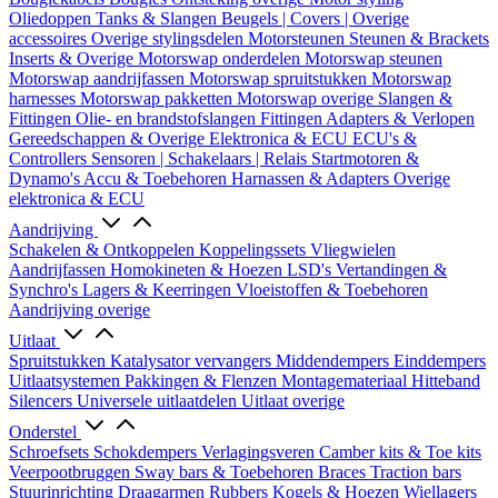
Oliedoppen
Tanks & Slangen
Beugels | Covers | Overige
accessoires
Overige stylingsdelen
Motorsteunen
Steunen & Brackets
Inserts & Overige
Motorswap onderdelen
Motorswap steunen
Motorswap aandrijfassen
Motorswap spruitstukken
Motorswap
harnesses
Motorswap pakketten
Motorswap overige
Slangen &
Fittingen
Olie- en brandstofslangen
Fittingen
Adapters & Verlopen
Gereedschappen & Overige
Elektronica & ECU
ECU's &
Controllers
Sensoren | Schakelaars | Relais
Startmotoren &
Dynamo's
Accu & Toebehoren
Harnassen & Adapters
Overige
elektronica & ECU
Aandrijving
Schakelen & Ontkoppelen
Koppelingssets
Vliegwielen
Aandrijfassen
Homokineten & Hoezen
LSD's
Vertandingen &
Synchro's
Lagers & Keerringen
Vloeistoffen & Toebehoren
Aandrijving overige
Uitlaat
Spruitstukken
Katalysator vervangers
Middendempers
Einddempers
Uitlaatsystemen
Pakkingen & Flenzen
Montagemateriaal
Hitteband
Silencers
Universele uitlaatdelen
Uitlaat overige
Onderstel
Schroefsets
Schokdempers
Verlagingsveren
Camber kits & Toe kits
Veerpootbruggen
Sway bars & Toebehoren
Braces
Traction bars
Stuurinrichting
Draagarmen
Rubbers
Kogels & Hoezen
Wiellagers