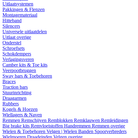
Uitlaatsystemen
Pakkingen & Flenzen
Montagemateriaal
Hitteband
Silencers
Universele uitlaatdelen
Uitlaat overige
Onderstel
Schroefsets
Schokdempers
Verlagingsveren
Camber kits & Toe kits
Veerpootbruggen
Sway bars & Toebehoren
Braces
Traction bars
Stuurinrichting
Draagarmen
Rubbers
Kogels & Hoezen
Wiellagers & Naven
Remmen
Remschijven
Remblokken
Remklauwen
Remleidingen
Big brake kits
Remvloeistoffen
Handremmen
Remmen overige
Wielen & Toebehoren
Velgen | Wielen
Banden
Spoorverbreders
Wielmoeren
Draadeinden
Velgen overige