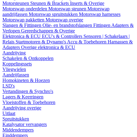
Motorsteunen
Steunen & Brackets
Inserts & Overige
Motorswap onderdelen
Motorswap steunen
Motorswap
aandrijfassen
Motorswap spruitstukken
Motorswap harnesses
Motorswap pakketten
Motorswap overige
Slangen & Fittingen
Olie- en brandstofslangen
Fittingen
Adapters &
Verlopen
Gereedschappen & Overige
Elektronica & ECU
ECU's & Controllers
Sensoren | Schakelaars |
Relais
Startmotoren & Dynamo's
Accu & Toebehoren
Harnassen &
Adapters
Overige elektronica & ECU
Aandrijving
Schakelen & Ontkoppelen
Koppelingssets
Vliegwielen
Aandrijfassen
Homokineten & Hoezen
LSD's
Vertandingen & Synchro's
Lagers & Keerringen
Vloeistoffen & Toebehoren
Aandrijving overige
Uitlaat
Spruitstukken
Katalysator vervangers
Middendempers
Einddempers