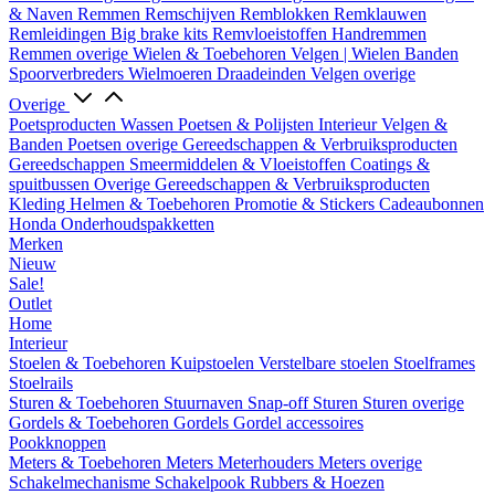
& Naven
Remmen
Remschijven
Remblokken
Remklauwen
Remleidingen
Big brake kits
Remvloeistoffen
Handremmen
Remmen overige
Wielen & Toebehoren
Velgen | Wielen
Banden
Spoorverbreders
Wielmoeren
Draadeinden
Velgen overige
Overige
Poetsproducten
Wassen
Poetsen & Polijsten
Interieur
Velgen &
Banden
Poetsen overige
Gereedschappen & Verbruiksproducten
Gereedschappen
Smeermiddelen & Vloeistoffen
Coatings &
spuitbussen
Overige Gereedschappen & Verbruiksproducten
Kleding
Helmen & Toebehoren
Promotie & Stickers
Cadeaubonnen
Honda Onderhoudspakketten
Merken
Nieuw
Sale!
Outlet
Home
Interieur
Stoelen & Toebehoren
Kuipstoelen
Verstelbare stoelen
Stoelframes
Stoelrails
Sturen & Toebehoren
Stuurnaven
Snap-off
Sturen
Sturen overige
Gordels & Toebehoren
Gordels
Gordel accessoires
Pookknoppen
Meters & Toebehoren
Meters
Meterhouders
Meters overige
Schakelmechanisme
Schakelpook
Rubbers & Hoezen