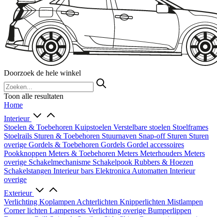
Doorzoek de hele winkel
Toon alle resultaten
Home
Interieur
Stoelen & Toebehoren
Kuipstoelen
Verstelbare stoelen
Stoelframes
Stoelrails
Sturen & Toebehoren
Stuurnaven
Snap-off
Sturen
Sturen
overige
Gordels & Toebehoren
Gordels
Gordel accessoires
Pookknoppen
Meters & Toebehoren
Meters
Meterhouders
Meters
overige
Schakelmechanisme
Schakelpook
Rubbers & Hoezen
Schakelstangen
Interieur bars
Elektronica
Automatten
Interieur
overige
Exterieur
Verlichting
Koplampen
Achterlichten
Knipperlichten
Mistlampen
Corner lichten
Lampensets
Verlichting overige
Bumperlippen