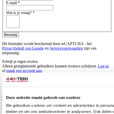
E-mail
*
Wat is je vraag?
*
Bevestig
Dit formulier wordt beschermd door reCAPTCHA - het
Privacybeleid van Google
en
Servicevoorwaarden
zijn van
toepassing.
Schrijf je eigen review
Alleen geregistreerde gebruikers kunnen reviews schrijven.
Log in
of
maak een account aan
.
Toepasbaar op:
Honda
S2000 1999-2003 2.0i (AP1)
S2000 2004-2009 2.0i (AP1)
S2000 2004-2009 2.2i (US) (AP2)
Deze website maakt gebruik van cookies
Toon meer
Gerelateerde producten
We gebruiken cookies om content en advertenties te personal
bieden en om ons websiteverkeer te analyseren. Ook delen 