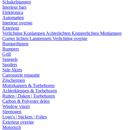
Schakelstangen
Interieur bars
Elektronica
Automatten
Interieur overige
Exterieur
Verlichting
Koplampen
Achterlichten
Knipperlichten
Mistlampen
Corner lichten
Lampensets
Verlichting overige
Bumperlippen
Bumpers
Grill
Spiegels
Spoilers
Side Skirts
Carrosserie reparatie
Zijschermen
Motorkappen & Toebehoren
Achterkleppen & Toebehoren
Ruiten | Daken | Toebehoren
Carbon & Polyester delen
Window visors
Sleepogen
Logo's | Stickers | Folies
Exterieur overige
Motorisch