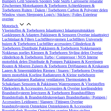
Bumpers
Grill
Spiegels
Spoilers
Side Skirts
Carrosserie reparatie
Zijschermen
Motorkappen & Toebehoren
Achterkleppen &
Toebehoren
Ruiten | Daken | Toebehoren
Carbon & Polyester delen
Window visors
Sleepogen
Logo's | Stickers | Folies
Exterieur
overige
Motorisch
Vloeistoffen & Toebehoren
Inlaattraject
Inlaatspruitstukken
Gaskleppen & Adapters
Pakkingen & Sensoren
Overige inlaattraject
Luchtinlaat & Filters
Luchtfiltersystemen
Luchtfilters
Universele
buizen & Toebehoren
Luchtfilter accessoires
Cilinderkop &
Toebehoren
Distributie
Pakkingen & Toebehoren
Nokkenassen
Nokkenas poelies
Kleppen & Toebehoren
Styling delen
Overige
cilinderkop & Toebehoren
Turbo | Compressor | NOS
Interne
motorblok delen
Distributie & Pompen
Pakkingen & Keerringen
Bouten & Moeren
Zuigers & Toebehoren
Drijfstangen & Krukassen
Lagers & Smeermiddelen
Riemen | Snaren | Toebehoren
Overige
intern motorblok
Koeling
Radiateuren & Kleine toebehoren
Radiateurslangen
Radiateur ventilatoren
Thermostaten &
Schakelaars
Sensoren & Pakkingen
Waterpompen & Vloeistoffen
Oliekoelers & Accessoires
Accessoires & Overige koelingsdelen
Brandstofsysteem
Injectoren & Toebehoren
Brandstoffilters
Brandstofrails & Brandstofdrukregelaars
Brandstoftanks | Pompen |
Accessoires
Leidingen | Slangen | Fittingen
Overige
brandstofsysteem
Ontsteking
Ontstekingen & Accessoires
Bougiekabels
Bougies
Ontsteking overige
Motor styling