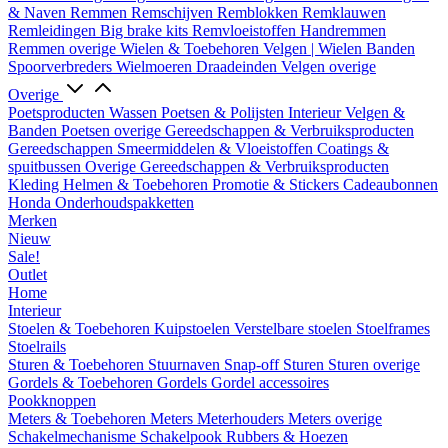
& Naven
Remmen
Remschijven
Remblokken
Remklauwen
Remleidingen
Big brake kits
Remvloeistoffen
Handremmen
Remmen overige
Wielen & Toebehoren
Velgen | Wielen
Banden
Spoorverbreders
Wielmoeren
Draadeinden
Velgen overige
Overige
Poetsproducten
Wassen
Poetsen & Polijsten
Interieur
Velgen &
Banden
Poetsen overige
Gereedschappen & Verbruiksproducten
Gereedschappen
Smeermiddelen & Vloeistoffen
Coatings &
spuitbussen
Overige Gereedschappen & Verbruiksproducten
Kleding
Helmen & Toebehoren
Promotie & Stickers
Cadeaubonnen
Honda Onderhoudspakketten
Merken
Nieuw
Sale!
Outlet
Home
Interieur
Stoelen & Toebehoren
Kuipstoelen
Verstelbare stoelen
Stoelframes
Stoelrails
Sturen & Toebehoren
Stuurnaven
Snap-off
Sturen
Sturen overige
Gordels & Toebehoren
Gordels
Gordel accessoires
Pookknoppen
Meters & Toebehoren
Meters
Meterhouders
Meters overige
Schakelmechanisme
Schakelpook
Rubbers & Hoezen