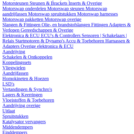
Motorsteunen
Steunen & Brackets
Inserts & Overige
Motorswap onderdelen
Motorswap steunen
Motorswap
aandrijfassen
Motorswap spruitstukken
Motorswap harnesses
Motorswap pakketten
Motorswap overige
Slangen & Fittingen
Olie- en brandstofslangen
Fittingen
Adapters &
Verlopen
Gereedschappen & Overige
Elektronica & ECU
ECU's & Controllers
Sensoren | Schakelaars |
Relais
Startmotoren & Dynamo's
Accu & Toebehoren
Harnassen &
Adapters
Overige elektronica & ECU
Aandrijving
Schakelen & Ontkoppelen
Koppelingssets
Vliegwielen
Aandrijfassen
Homokineten & Hoezen
LSD's
Vertandingen & Synchro's
Lagers & Keerringen
Vloeistoffen & Toebehoren
Aandrijving overige
Uitlaat
Spruitstukken
Katalysator vervangers
Middendempers
Einddempers