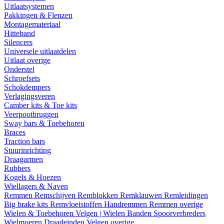
Uitlaatsystemen
Pakkingen & Flenzen
Montagemateriaal
Hitteband
Silencers
Universele uitlaatdelen
Uitlaat overige
Onderstel
Schroefsets
Schokdempers
Verlagingsveren
Camber kits & Toe kits
Veerpootbruggen
Sway bars & Toebehoren
Braces
Traction bars
Stuurinrichting
Draagarmen
Rubbers
Kogels & Hoezen
Wiellagers & Naven
Remmen
Remschijven
Remblokken
Remklauwen
Remleidingen
Big brake kits
Remvloeistoffen
Handremmen
Remmen overige
Wielen & Toebehoren
Velgen | Wielen
Banden
Spoorverbreders
Wielmoeren
Draadeinden
Velgen overige