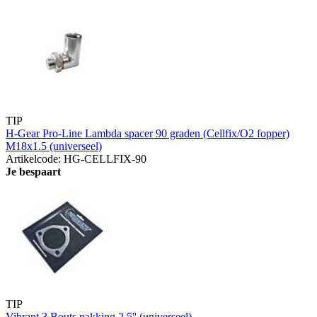
TIP
H-Gear Pro-Line Lambda spacer 90 graden (Cellfix/O2 fopper)
M18x1.5 (universeel)
Artikelcode: HG-CELLFIX-90
Je bespaart
TIP
Vibrant 3 Bouts pakking 2.5'' (universeel)