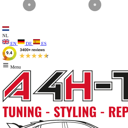
NL
EN
DE
ES
Menu