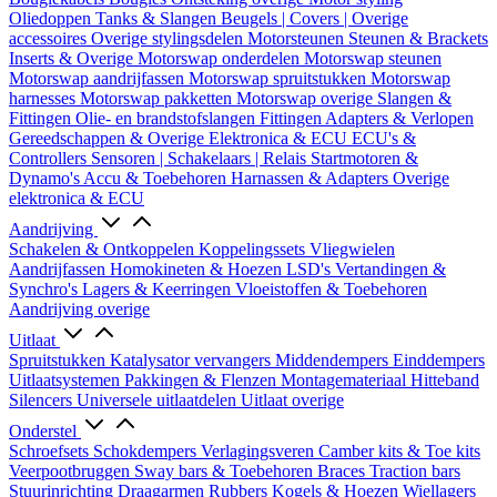
Oliedoppen
Tanks & Slangen
Beugels | Covers | Overige
accessoires
Overige stylingsdelen
Motorsteunen
Steunen & Brackets
Inserts & Overige
Motorswap onderdelen
Motorswap steunen
Motorswap aandrijfassen
Motorswap spruitstukken
Motorswap
harnesses
Motorswap pakketten
Motorswap overige
Slangen &
Fittingen
Olie- en brandstofslangen
Fittingen
Adapters & Verlopen
Gereedschappen & Overige
Elektronica & ECU
ECU's &
Controllers
Sensoren | Schakelaars | Relais
Startmotoren &
Dynamo's
Accu & Toebehoren
Harnassen & Adapters
Overige
elektronica & ECU
Aandrijving
Schakelen & Ontkoppelen
Koppelingssets
Vliegwielen
Aandrijfassen
Homokineten & Hoezen
LSD's
Vertandingen &
Synchro's
Lagers & Keerringen
Vloeistoffen & Toebehoren
Aandrijving overige
Uitlaat
Spruitstukken
Katalysator vervangers
Middendempers
Einddempers
Uitlaatsystemen
Pakkingen & Flenzen
Montagemateriaal
Hitteband
Silencers
Universele uitlaatdelen
Uitlaat overige
Onderstel
Schroefsets
Schokdempers
Verlagingsveren
Camber kits & Toe kits
Veerpootbruggen
Sway bars & Toebehoren
Braces
Traction bars
Stuurinrichting
Draagarmen
Rubbers
Kogels & Hoezen
Wiellagers