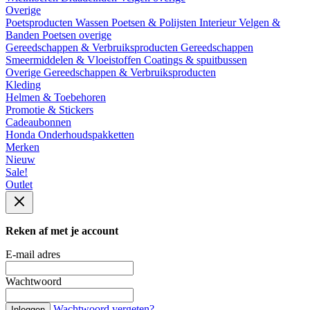
Overige
Poetsproducten
Wassen
Poetsen & Polijsten
Interieur
Velgen &
Banden
Poetsen overige
Gereedschappen & Verbruiksproducten
Gereedschappen
Smeermiddelen & Vloeistoffen
Coatings & spuitbussen
Overige Gereedschappen & Verbruiksproducten
Kleding
Helmen & Toebehoren
Promotie & Stickers
Cadeaubonnen
Honda Onderhoudspakketten
Merken
Nieuw
Sale!
Outlet
Reken af met je account
E-mail adres
Wachtwoord
Wachtwoord vergeten?
Inloggen