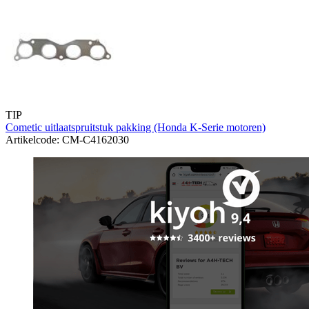
TIP
Cometic uitlaatspruitstuk pakking (Honda K-Serie motoren)
Artikelcode: CM-C4162030