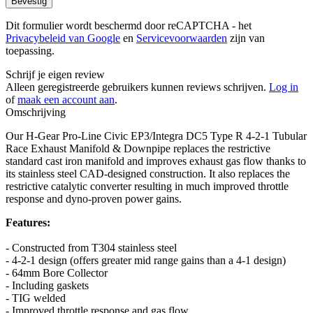
Bevestig
Dit formulier wordt beschermd door reCAPTCHA - het
Privacybeleid van Google
en
Servicevoorwaarden
zijn van
toepassing.
Schrijf je eigen review
Alleen geregistreerde gebruikers kunnen reviews schrijven.
Log in
of
maak een account aan
.
Omschrijving
Our H-Gear Pro-Line Civic EP3/Integra DC5 Type R 4-2-1 Tubular
Race Exhaust Manifold & Downpipe replaces the restrictive
standard cast iron manifold and improves exhaust gas flow thanks to
its stainless steel CAD-designed construction. It also replaces the
restrictive catalytic converter resulting in much improved throttle
response and dyno-proven power gains.
Features:
- Constructed from T304 stainless steel
- 4-2-1 design (offers greater mid range gains than a 4-1 design)
- 64mm Bore Collector
- Including gaskets
- TIG welded
- Improved throttle response and gas flow