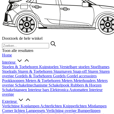
Doorzoek de hele winkel
Toon alle resultaten
Home
Interieur
Stoelen & Toebehoren
Kuipstoelen
Verstelbare stoelen
Stoelframes
Stoelrails
Sturen & Toebehoren
Stuurnaven
Snap-off
Sturen
Sturen
overige
Gordels & Toebehoren
Gordels
Gordel accessoires
Pookknoppen
Meters & Toebehoren
Meters
Meterhouders
Meters
overige
Schakelmechanisme
Schakelpook
Rubbers & Hoezen
Schakelstangen
Interieur bars
Elektronica
Automatten
Interieur
overige
Exterieur
Verlichting
Koplampen
Achterlichten
Knipperlichten
Mistlampen
Corner lichten
Lampensets
Verlichting overige
Bumperlippen