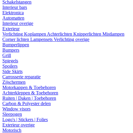
Schakelstangen
Interieur bars
Elektronica
Automatten
Interieur overige
Exterieur
Verlichting
Koplampen
Achterlichten
Knipperlichten
Mistlampen
Corner lichten
Lampensets
Verlichting overige
Bumperlippen
Bumpers
Grill
Spiegels
Spoilers
Side Skirts
Carrosserie reparatie
Zijschermen
Motorkappen & Toebehoren
Achterkleppen & Toebehoren
Ruiten | Daken | Toebehoren
Carbon & Polyester delen
Window visors
Sleepogen
Logo's | Stickers | Folies
Exterieur overige
Motorisch