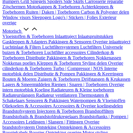
Bumpers
Grill
Spiegels
Spoilers
Side Skirts
Carrosserie reparatie
Zijschermen
Motorkappen & Toebehoren
Achterkleppen &
Toebehoren
Ruiten | Daken | Toebehoren
Carbon & Polyester delen
Window visors
Sleepogen
Logo's | Stickers | Folies
Exterieur
overige
Motorisch
Vloeistoffen & Toebehoren
Inlaattraject
Inlaatspruitstukken
Gaskleppen & Adapters
Pakkingen & Sensoren
Overige inlaattraject
Luchtinlaat & Filters
Luchtfiltersystemen
Luchtfilters
Universele
buizen & Toebehoren
Luchtfilter accessoires
Cilinderkop &
Toebehoren
Distributie
Pakkingen & Toebehoren
Nokkenassen
Nokkenas poelies
Kleppen & Toebehoren
Styling delen
Overige
cilinderkop & Toebehoren
Turbo | Compressor | NOS
Interne
motorblok delen
Distributie & Pompen
Pakkingen & Keerringen
Bouten & Moeren
Zuigers & Toebehoren
Drijfstangen & Krukassen
Lagers & Smeermiddelen
Riemen | Snaren | Toebehoren
Overige
intern motorblok
Koeling
Radiateuren & Kleine toebehoren
Radiateurslangen
Radiateur ventilatoren
Thermostaten &
Schakelaars
Sensoren & Pakkingen
Waterpompen & Vloeistoffen
Oliekoelers & Accessoires
Accessoires & Overige koelingsdelen
Brandstofsysteem
Injectoren & Toebehoren
Brandstoffilters
Brandstofrails & Brandstofdrukregelaars
Brandstoftanks | Pompen |
Accessoires
Leidingen | Slangen | Fittingen
Overige
brandstofsysteem
Ontsteking
Ontstekingen & Accessoires
Bougiekabels
Bougies
Ontsteking overige
Motor styling