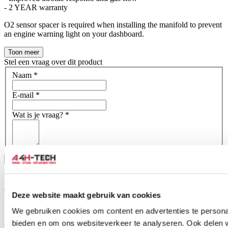
- 2 YEAR warranty
O2 sensor spacer is required when installing the manifold to prevent
an engine warning light on your dashboard.
Toon meer
Stel een vraag over dit product
Naam
*
E-mail
*
Wat is je vraag?
*
Bevestig
Dit formulier wordt beschermd door reCAPTCHA - het
Privacybeleid van Google
en
Servicevoorwaarden
zijn van
Deze website maakt gebruik van cookies
toepassing.
We gebruiken cookies om content en advertenties te personal
Schrijf je eigen review
Alleen geregistreerde gebruikers kunnen reviews schrijven.
Log in
bieden en om ons websiteverkeer te analyseren. Ook delen 