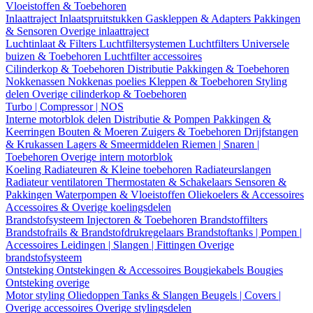
Vloeistoffen & Toebehoren
Inlaattraject
Inlaatspruitstukken
Gaskleppen & Adapters
Pakkingen
& Sensoren
Overige inlaattraject
Luchtinlaat & Filters
Luchtfiltersystemen
Luchtfilters
Universele
buizen & Toebehoren
Luchtfilter accessoires
Cilinderkop & Toebehoren
Distributie
Pakkingen & Toebehoren
Nokkenassen
Nokkenas poelies
Kleppen & Toebehoren
Styling
delen
Overige cilinderkop & Toebehoren
Turbo | Compressor | NOS
Interne motorblok delen
Distributie & Pompen
Pakkingen &
Keerringen
Bouten & Moeren
Zuigers & Toebehoren
Drijfstangen
& Krukassen
Lagers & Smeermiddelen
Riemen | Snaren |
Toebehoren
Overige intern motorblok
Koeling
Radiateuren & Kleine toebehoren
Radiateurslangen
Radiateur ventilatoren
Thermostaten & Schakelaars
Sensoren &
Pakkingen
Waterpompen & Vloeistoffen
Oliekoelers & Accessoires
Accessoires & Overige koelingsdelen
Brandstofsysteem
Injectoren & Toebehoren
Brandstoffilters
Brandstofrails & Brandstofdrukregelaars
Brandstoftanks | Pompen |
Accessoires
Leidingen | Slangen | Fittingen
Overige
brandstofsysteem
Ontsteking
Ontstekingen & Accessoires
Bougiekabels
Bougies
Ontsteking overige
Motor styling
Oliedoppen
Tanks & Slangen
Beugels | Covers |
Overige accessoires
Overige stylingsdelen