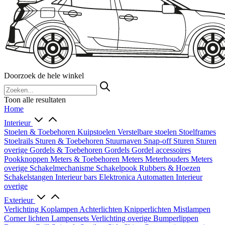
Doorzoek de hele winkel
Toon alle resultaten
Home
Interieur
Stoelen & Toebehoren
Kuipstoelen
Verstelbare stoelen
Stoelframes
Stoelrails
Sturen & Toebehoren
Stuurnaven
Snap-off
Sturen
Sturen
overige
Gordels & Toebehoren
Gordels
Gordel accessoires
Pookknoppen
Meters & Toebehoren
Meters
Meterhouders
Meters
overige
Schakelmechanisme
Schakelpook
Rubbers & Hoezen
Schakelstangen
Interieur bars
Elektronica
Automatten
Interieur
overige
Exterieur
Verlichting
Koplampen
Achterlichten
Knipperlichten
Mistlampen
Corner lichten
Lampensets
Verlichting overige
Bumperlippen