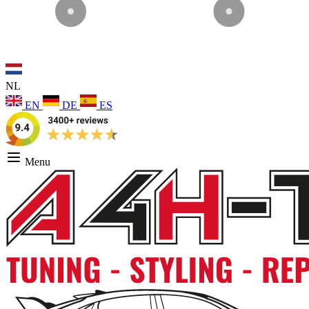
NL
EN
DE
ES
Menu