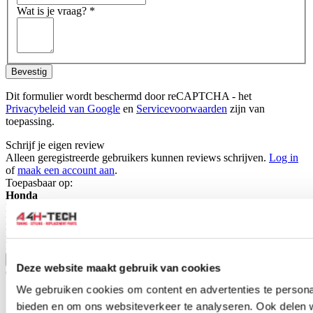
Wat is je vraag?
*
Bevestig
Dit formulier wordt beschermd door reCAPTCHA - het
Privacybeleid van Google
en
Servicevoorwaarden
zijn van
toepassing.
Schrijf je eigen review
Alleen geregistreerde gebruikers kunnen reviews schrijven.
Log in
of
maak een account aan
.
Toepasbaar op:
Honda
Del Sol 1992-1995 1.6 ESI (EH6)
Del Sol 1992-1995 1.6 VTI (EG2)
Del Sol 1996-1998 1.6 ESI (EH6)
Del Sol 1996-1998 1.6 VTI (EG2)
Toon meer
Deze website maakt gebruik van cookies
Gerelateerde producten
We gebruiken cookies om content en advertenties te personal
bieden en om ons websiteverkeer te analyseren. Ook delen 