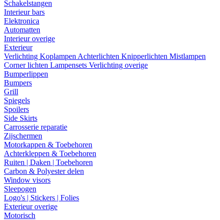
Schakelstangen
Interieur bars
Elektronica
Automatten
Interieur overige
Exterieur
Verlichting
Koplampen
Achterlichten
Knipperlichten
Mistlampen
Corner lichten
Lampensets
Verlichting overige
Bumperlippen
Bumpers
Grill
Spiegels
Spoilers
Side Skirts
Carrosserie reparatie
Zijschermen
Motorkappen & Toebehoren
Achterkleppen & Toebehoren
Ruiten | Daken | Toebehoren
Carbon & Polyester delen
Window visors
Sleepogen
Logo's | Stickers | Folies
Exterieur overige
Motorisch