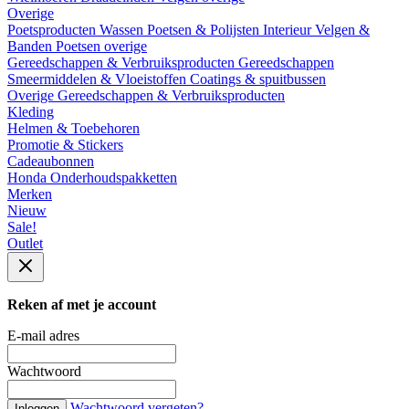
Overige
Poetsproducten
Wassen
Poetsen & Polijsten
Interieur
Velgen &
Banden
Poetsen overige
Gereedschappen & Verbruiksproducten
Gereedschappen
Smeermiddelen & Vloeistoffen
Coatings & spuitbussen
Overige Gereedschappen & Verbruiksproducten
Kleding
Helmen & Toebehoren
Promotie & Stickers
Cadeaubonnen
Honda Onderhoudspakketten
Merken
Nieuw
Sale!
Outlet
Reken af met je account
E-mail adres
Wachtwoord
Wachtwoord vergeten?
Inloggen