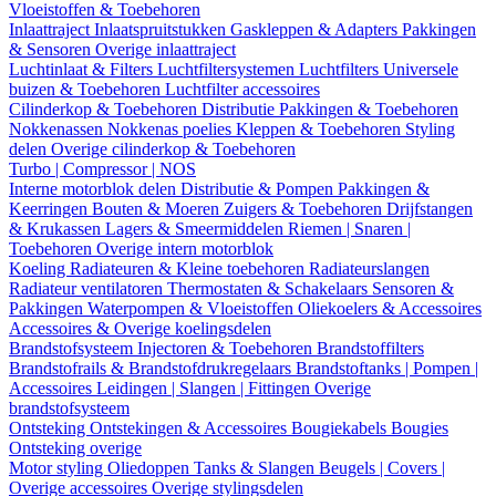
Vloeistoffen & Toebehoren
Inlaattraject
Inlaatspruitstukken
Gaskleppen & Adapters
Pakkingen
& Sensoren
Overige inlaattraject
Luchtinlaat & Filters
Luchtfiltersystemen
Luchtfilters
Universele
buizen & Toebehoren
Luchtfilter accessoires
Cilinderkop & Toebehoren
Distributie
Pakkingen & Toebehoren
Nokkenassen
Nokkenas poelies
Kleppen & Toebehoren
Styling
delen
Overige cilinderkop & Toebehoren
Turbo | Compressor | NOS
Interne motorblok delen
Distributie & Pompen
Pakkingen &
Keerringen
Bouten & Moeren
Zuigers & Toebehoren
Drijfstangen
& Krukassen
Lagers & Smeermiddelen
Riemen | Snaren |
Toebehoren
Overige intern motorblok
Koeling
Radiateuren & Kleine toebehoren
Radiateurslangen
Radiateur ventilatoren
Thermostaten & Schakelaars
Sensoren &
Pakkingen
Waterpompen & Vloeistoffen
Oliekoelers & Accessoires
Accessoires & Overige koelingsdelen
Brandstofsysteem
Injectoren & Toebehoren
Brandstoffilters
Brandstofrails & Brandstofdrukregelaars
Brandstoftanks | Pompen |
Accessoires
Leidingen | Slangen | Fittingen
Overige
brandstofsysteem
Ontsteking
Ontstekingen & Accessoires
Bougiekabels
Bougies
Ontsteking overige
Motor styling
Oliedoppen
Tanks & Slangen
Beugels | Covers |
Overige accessoires
Overige stylingsdelen