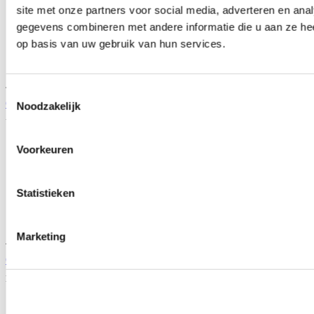
site met onze partners voor social media, adverteren en an
gegevens combineren met andere informatie die u aan ze hee
op basis van uw gebruik van hun services.
TIP
Toestemmingsselectie
QSP Gordelplaat (universeel)
Noodzakelijk
Artikelcode: QR50-F
Voorkeuren
Statistieken
Marketing
TIP
QSP Veiligheidsgordel 4-P NON FIA (universeel)
Artikelcode: QSP-334X
Vanaf