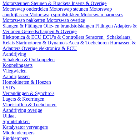
Motorsteunen
Steunen & Brackets
Inserts & Overige
Motorswap onderdelen
Motorswap steunen
Motorswap
aandrijfassen
Motorswap spruitstukken
Motorswap harnesses
Motorswap pakketten
Motorswap overige
Slangen & Fittingen
Olie- en brandstofslangen
Fittingen
Adapters &
Verlopen
Gereedschappen & Overige
Elektronica & ECU
ECU's & Controllers
Sensoren | Schakelaars |
Relais
Startmotoren & Dynamo's
Accu & Toebehoren
Harnassen &
Adapters
Overige elektronica & ECU
Aandrijving
Schakelen & Ontkoppelen
Koppelingssets
Vliegwielen
Aandrijfassen
Homokineten & Hoezen
LSD's
Vertandingen & Synchro's
Lagers & Keerringen
Vloeistoffen & Toebehoren
Aandrijving overige
Uitlaat
Spruitstukken
Katalysator vervangers
Middendempers
Einddempers