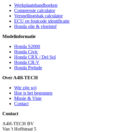
Werkplaatshandboeken
Compressie calculator
Versnellingsbak calculator
ECU en foutcode identificatie
Honda olie & vloeistof
Modelinformatie
Honda S2000
Honda Civic
Honda CRX / Del Sol
Honda CR-V
Honda Prelude
Over A4H-TECH
Wie zijn wij
Hoe is het begonnen
Missie & Visie
Contact
Contact
A4H-TECH BV
Van 't Hoffstraat 5