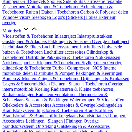
Bumpers
Grill
Spiegels
Spoilers
Side Skirts
Carrosserie reparatie
Zijschermen
Motorkappen & Toebehoren
Achterkleppen &
Toebehoren
Ruiten | Daken | Toebehoren
Carbon & Polyester delen
Window visors
Sleepogen
Logo's | Stickers | Folies
Exterieur
overige
Motorisch
Vloeistoffen & Toebehoren
Inlaattraject
Inlaatspruitstukken
Gaskleppen & Adapters
Pakkingen & Sensoren
Overige inlaattraject
Luchtinlaat & Filters
Luchtfiltersystemen
Luchtfilters
Universele
buizen & Toebehoren
Luchtfilter accessoires
Cilinderkop &
Toebehoren
Distributie
Pakkingen & Toebehoren
Nokkenassen
Nokkenas poelies
Kleppen & Toebehoren
Styling delen
Overige
cilinderkop & Toebehoren
Turbo | Compressor | NOS
Interne
motorblok delen
Distributie & Pompen
Pakkingen & Keerringen
Bouten & Moeren
Zuigers & Toebehoren
Drijfstangen & Krukassen
Lagers & Smeermiddelen
Riemen | Snaren | Toebehoren
Overige
intern motorblok
Koeling
Radiateuren & Kleine toebehoren
Radiateurslangen
Radiateur ventilatoren
Thermostaten &
Schakelaars
Sensoren & Pakkingen
Waterpompen & Vloeistoffen
Oliekoelers & Accessoires
Accessoires & Overige koelingsdelen
Brandstofsysteem
Injectoren & Toebehoren
Brandstoffilters
Brandstofrails & Brandstofdrukregelaars
Brandstoftanks | Pompen |
Accessoires
Leidingen | Slangen | Fittingen
Overige
brandstofsysteem
Ontsteking
Ontstekingen & Accessoires
Bougiekabels
Bougies
Ontsteking overige
Motor styling