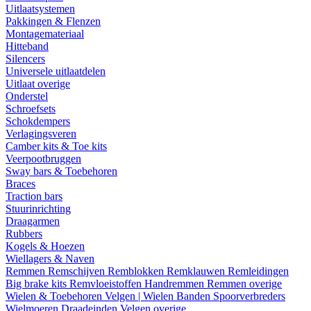
Uitlaatsystemen
Pakkingen & Flenzen
Montagemateriaal
Hitteband
Silencers
Universele uitlaatdelen
Uitlaat overige
Onderstel
Schroefsets
Schokdempers
Verlagingsveren
Camber kits & Toe kits
Veerpootbruggen
Sway bars & Toebehoren
Braces
Traction bars
Stuurinrichting
Draagarmen
Rubbers
Kogels & Hoezen
Wiellagers & Naven
Remmen
Remschijven
Remblokken
Remklauwen
Remleidingen
Big brake kits
Remvloeistoffen
Handremmen
Remmen overige
Wielen & Toebehoren
Velgen | Wielen
Banden
Spoorverbreders
Wielmoeren
Draadeinden
Velgen overige