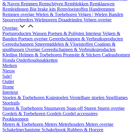
& Naven
Remmen
Remschijven
Remblokken
Remklauwen
Remleidingen
Big brake kits
Remvloeistoffen
Handremmen
Remmen overige
Wielen & Toebehoren
Velgen | Wielen
Banden
Spoorverbreders
Wielmoeren
Draadeinden
Velgen overige
Overige
Poetsproducten
Wassen
Poetsen & Polijsten
Interieur
Velgen &
Banden
Poetsen overige
Gereedschappen & Verbruiksproducten
Gereedschappen
Smeermiddelen & Vloeistoffen
Coatings &
spuitbussen
Overige Gereedschappen & Verbruiksproducten
Kleding
Helmen & Toebehoren
Promotie & Stickers
Cadeaubonnen
Honda Onderhoudspakketten
Merken
Nieuw
Sale!
Outlet
Home
Interieur
Stoelen & Toebehoren
Kuipstoelen
Verstelbare stoelen
Stoelframes
Stoelrails
Sturen & Toebehoren
Stuurnaven
Snap-off
Sturen
Sturen overige
Gordels & Toebehoren
Gordels
Gordel accessoires
Pookknoppen
Meters & Toebehoren
Meters
Meterhouders
Meters overige
Schakelmechanisme
Schakelpook
Rubbers & Hoezen