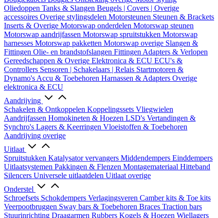
Oliedoppen
Tanks & Slangen
Beugels | Covers | Overige
accessoires
Overige stylingsdelen
Motorsteunen
Steunen & Brackets
Inserts & Overige
Motorswap onderdelen
Motorswap steunen
Motorswap aandrijfassen
Motorswap spruitstukken
Motorswap
harnesses
Motorswap pakketten
Motorswap overige
Slangen &
Fittingen
Olie- en brandstofslangen
Fittingen
Adapters & Verlopen
Gereedschappen & Overige
Elektronica & ECU
ECU's &
Controllers
Sensoren | Schakelaars | Relais
Startmotoren &
Dynamo's
Accu & Toebehoren
Harnassen & Adapters
Overige
elektronica & ECU
Aandrijving
Schakelen & Ontkoppelen
Koppelingssets
Vliegwielen
Aandrijfassen
Homokineten & Hoezen
LSD's
Vertandingen &
Synchro's
Lagers & Keerringen
Vloeistoffen & Toebehoren
Aandrijving overige
Uitlaat
Spruitstukken
Katalysator vervangers
Middendempers
Einddempers
Uitlaatsystemen
Pakkingen & Flenzen
Montagemateriaal
Hitteband
Silencers
Universele uitlaatdelen
Uitlaat overige
Onderstel
Schroefsets
Schokdempers
Verlagingsveren
Camber kits & Toe kits
Veerpootbruggen
Sway bars & Toebehoren
Braces
Traction bars
Stuurinrichting
Draagarmen
Rubbers
Kogels & Hoezen
Wiellagers