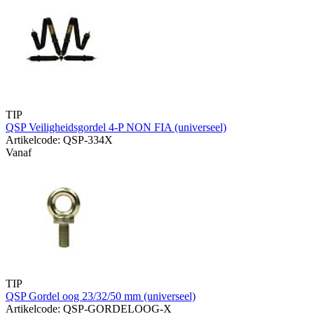
TIP
QSP Veiligheidsgordel 4-P NON FIA (universeel)
Artikelcode: QSP-334X
Vanaf
TIP
QSP Gordel oog 23/32/50 mm (universeel)
Artikelcode: QSP-GORDELOOG-X