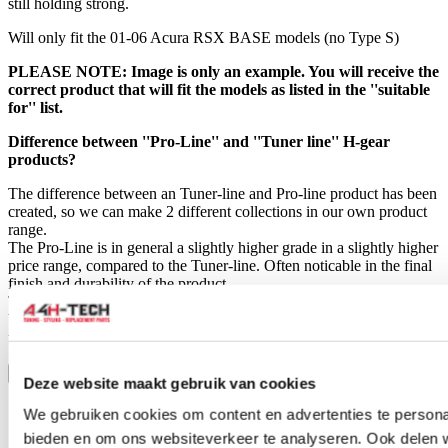
still holding strong.
Will only fit the 01-06 Acura RSX BASE models (no Type S)
PLEASE NOTE: Image is only an example. You will receive the
correct product that will fit the models as listed in the ''suitable
for'' list.
Difference between ''Pro-Line'' and ''Tuner line'' H-gear
products?
The difference between an Tuner-line and Pro-line product has been
created, so we can make 2 different collections in our own product
range.
The Pro-Line is in general a slightly higher grade in a slightly higher
price range, compared to the Tuner-line. Often noticable in the final
finish and durability of the product.
This does not mean that the Tuner-line products are ''bad quality''
but are in general an affordable alternative for those who don't need
the high grade of the Pro-Line products.
Toon meer
Deze website maakt gebruik van cookies
Stel een vraag over dit product
We gebruiken cookies om content en advertenties te personal
Naam
*
bieden en om ons websiteverkeer te analyseren. Ook delen 