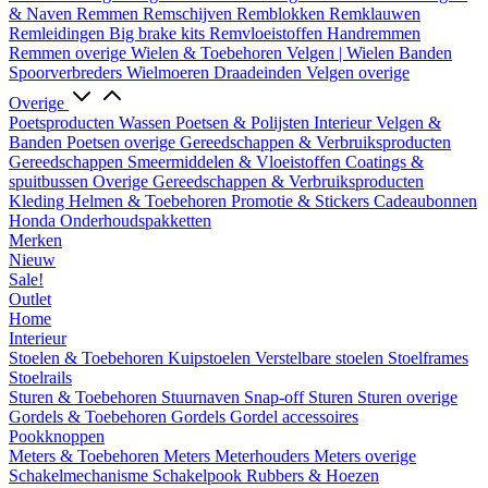
& Naven
Remmen
Remschijven
Remblokken
Remklauwen
Remleidingen
Big brake kits
Remvloeistoffen
Handremmen
Remmen overige
Wielen & Toebehoren
Velgen | Wielen
Banden
Spoorverbreders
Wielmoeren
Draadeinden
Velgen overige
Overige
Poetsproducten
Wassen
Poetsen & Polijsten
Interieur
Velgen &
Banden
Poetsen overige
Gereedschappen & Verbruiksproducten
Gereedschappen
Smeermiddelen & Vloeistoffen
Coatings &
spuitbussen
Overige Gereedschappen & Verbruiksproducten
Kleding
Helmen & Toebehoren
Promotie & Stickers
Cadeaubonnen
Honda Onderhoudspakketten
Merken
Nieuw
Sale!
Outlet
Home
Interieur
Stoelen & Toebehoren
Kuipstoelen
Verstelbare stoelen
Stoelframes
Stoelrails
Sturen & Toebehoren
Stuurnaven
Snap-off
Sturen
Sturen overige
Gordels & Toebehoren
Gordels
Gordel accessoires
Pookknoppen
Meters & Toebehoren
Meters
Meterhouders
Meters overige
Schakelmechanisme
Schakelpook
Rubbers & Hoezen