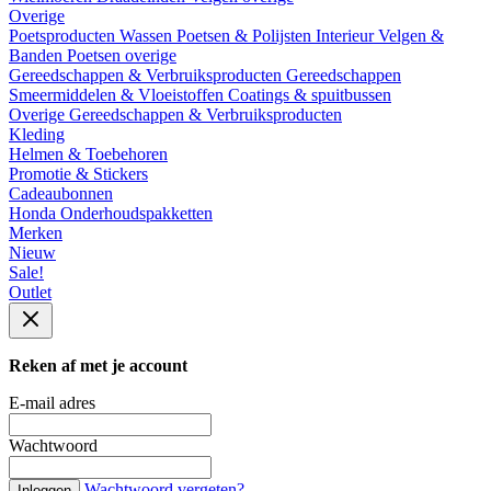
Overige
Poetsproducten
Wassen
Poetsen & Polijsten
Interieur
Velgen &
Banden
Poetsen overige
Gereedschappen & Verbruiksproducten
Gereedschappen
Smeermiddelen & Vloeistoffen
Coatings & spuitbussen
Overige Gereedschappen & Verbruiksproducten
Kleding
Helmen & Toebehoren
Promotie & Stickers
Cadeaubonnen
Honda Onderhoudspakketten
Merken
Nieuw
Sale!
Outlet
Reken af met je account
E-mail adres
Wachtwoord
Wachtwoord vergeten?
Inloggen