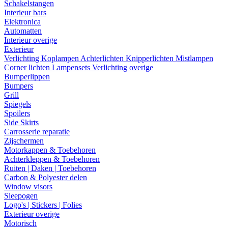
Schakelstangen
Interieur bars
Elektronica
Automatten
Interieur overige
Exterieur
Verlichting
Koplampen
Achterlichten
Knipperlichten
Mistlampen
Corner lichten
Lampensets
Verlichting overige
Bumperlippen
Bumpers
Grill
Spiegels
Spoilers
Side Skirts
Carrosserie reparatie
Zijschermen
Motorkappen & Toebehoren
Achterkleppen & Toebehoren
Ruiten | Daken | Toebehoren
Carbon & Polyester delen
Window visors
Sleepogen
Logo's | Stickers | Folies
Exterieur overige
Motorisch