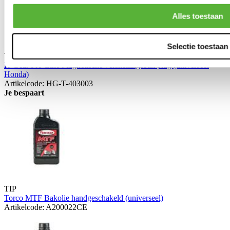
Alles toestaan
Selectie toestaan
TIP
H-Gear Pro-Line Magnetische versnellingsbak plug (universeel
Honda)
Artikelcode: HG-T-403003
Je bespaart
TIP
Torco MTF Bakolie handgeschakeld (universeel)
Artikelcode: A200022CE