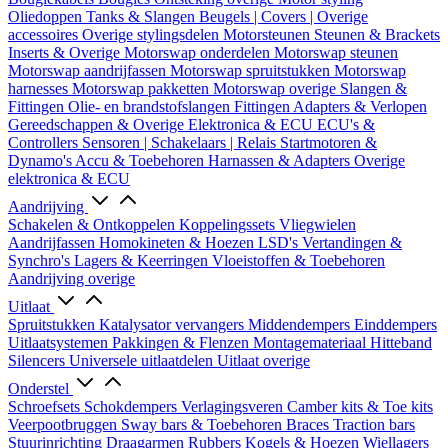
Oliedoppen
Tanks & Slangen
Beugels | Covers | Overige
accessoires
Overige stylingsdelen
Motorsteunen
Steunen & Brackets
Inserts & Overige
Motorswap onderdelen
Motorswap steunen
Motorswap aandrijfassen
Motorswap spruitstukken
Motorswap
harnesses
Motorswap pakketten
Motorswap overige
Slangen &
Fittingen
Olie- en brandstofslangen
Fittingen
Adapters & Verlopen
Gereedschappen & Overige
Elektronica & ECU
ECU's &
Controllers
Sensoren | Schakelaars | Relais
Startmotoren &
Dynamo's
Accu & Toebehoren
Harnassen & Adapters
Overige
elektronica & ECU
Aandrijving
Schakelen & Ontkoppelen
Koppelingssets
Vliegwielen
Aandrijfassen
Homokineten & Hoezen
LSD's
Vertandingen &
Synchro's
Lagers & Keerringen
Vloeistoffen & Toebehoren
Aandrijving overige
Uitlaat
Spruitstukken
Katalysator vervangers
Middendempers
Einddempers
Uitlaatsystemen
Pakkingen & Flenzen
Montagemateriaal
Hitteband
Silencers
Universele uitlaatdelen
Uitlaat overige
Onderstel
Schroefsets
Schokdempers
Verlagingsveren
Camber kits & Toe kits
Veerpootbruggen
Sway bars & Toebehoren
Braces
Traction bars
Stuurinrichting
Draagarmen
Rubbers
Kogels & Hoezen
Wiellagers