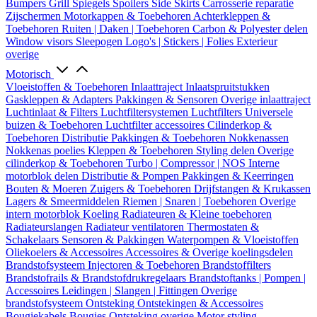
Bumpers
Grill
Spiegels
Spoilers
Side Skirts
Carrosserie reparatie
Zijschermen
Motorkappen & Toebehoren
Achterkleppen &
Toebehoren
Ruiten | Daken | Toebehoren
Carbon & Polyester delen
Window visors
Sleepogen
Logo's | Stickers | Folies
Exterieur
overige
Motorisch
Vloeistoffen & Toebehoren
Inlaattraject
Inlaatspruitstukken
Gaskleppen & Adapters
Pakkingen & Sensoren
Overige inlaattraject
Luchtinlaat & Filters
Luchtfiltersystemen
Luchtfilters
Universele
buizen & Toebehoren
Luchtfilter accessoires
Cilinderkop &
Toebehoren
Distributie
Pakkingen & Toebehoren
Nokkenassen
Nokkenas poelies
Kleppen & Toebehoren
Styling delen
Overige
cilinderkop & Toebehoren
Turbo | Compressor | NOS
Interne
motorblok delen
Distributie & Pompen
Pakkingen & Keerringen
Bouten & Moeren
Zuigers & Toebehoren
Drijfstangen & Krukassen
Lagers & Smeermiddelen
Riemen | Snaren | Toebehoren
Overige
intern motorblok
Koeling
Radiateuren & Kleine toebehoren
Radiateurslangen
Radiateur ventilatoren
Thermostaten &
Schakelaars
Sensoren & Pakkingen
Waterpompen & Vloeistoffen
Oliekoelers & Accessoires
Accessoires & Overige koelingsdelen
Brandstofsysteem
Injectoren & Toebehoren
Brandstoffilters
Brandstofrails & Brandstofdrukregelaars
Brandstoftanks | Pompen |
Accessoires
Leidingen | Slangen | Fittingen
Overige
brandstofsysteem
Ontsteking
Ontstekingen & Accessoires
Bougiekabels
Bougies
Ontsteking overige
Motor styling