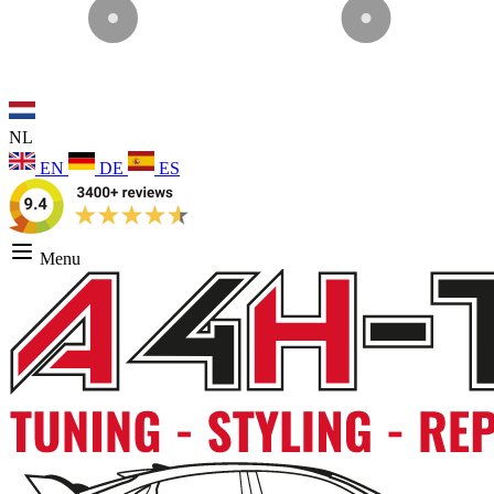
NL
EN
DE
ES
Menu