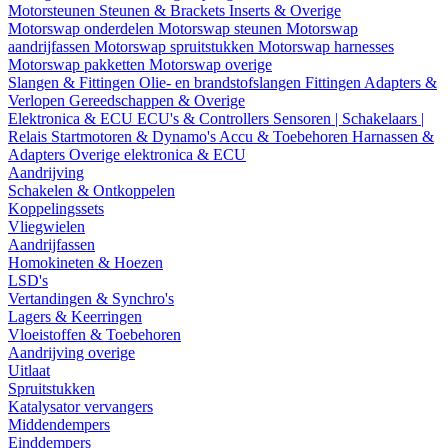
Motorsteunen
Steunen & Brackets
Inserts & Overige
Motorswap onderdelen
Motorswap steunen
Motorswap
aandrijfassen
Motorswap spruitstukken
Motorswap harnesses
Motorswap pakketten
Motorswap overige
Slangen & Fittingen
Olie- en brandstofslangen
Fittingen
Adapters &
Verlopen
Gereedschappen & Overige
Elektronica & ECU
ECU's & Controllers
Sensoren | Schakelaars |
Relais
Startmotoren & Dynamo's
Accu & Toebehoren
Harnassen &
Adapters
Overige elektronica & ECU
Aandrijving
Schakelen & Ontkoppelen
Koppelingssets
Vliegwielen
Aandrijfassen
Homokineten & Hoezen
LSD's
Vertandingen & Synchro's
Lagers & Keerringen
Vloeistoffen & Toebehoren
Aandrijving overige
Uitlaat
Spruitstukken
Katalysator vervangers
Middendempers
Einddempers