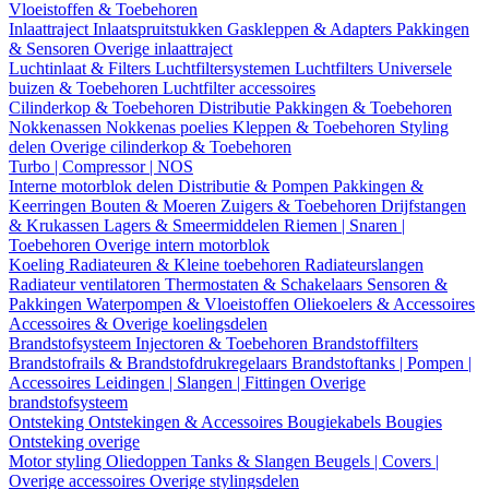
Vloeistoffen & Toebehoren
Inlaattraject
Inlaatspruitstukken
Gaskleppen & Adapters
Pakkingen
& Sensoren
Overige inlaattraject
Luchtinlaat & Filters
Luchtfiltersystemen
Luchtfilters
Universele
buizen & Toebehoren
Luchtfilter accessoires
Cilinderkop & Toebehoren
Distributie
Pakkingen & Toebehoren
Nokkenassen
Nokkenas poelies
Kleppen & Toebehoren
Styling
delen
Overige cilinderkop & Toebehoren
Turbo | Compressor | NOS
Interne motorblok delen
Distributie & Pompen
Pakkingen &
Keerringen
Bouten & Moeren
Zuigers & Toebehoren
Drijfstangen
& Krukassen
Lagers & Smeermiddelen
Riemen | Snaren |
Toebehoren
Overige intern motorblok
Koeling
Radiateuren & Kleine toebehoren
Radiateurslangen
Radiateur ventilatoren
Thermostaten & Schakelaars
Sensoren &
Pakkingen
Waterpompen & Vloeistoffen
Oliekoelers & Accessoires
Accessoires & Overige koelingsdelen
Brandstofsysteem
Injectoren & Toebehoren
Brandstoffilters
Brandstofrails & Brandstofdrukregelaars
Brandstoftanks | Pompen |
Accessoires
Leidingen | Slangen | Fittingen
Overige
brandstofsysteem
Ontsteking
Ontstekingen & Accessoires
Bougiekabels
Bougies
Ontsteking overige
Motor styling
Oliedoppen
Tanks & Slangen
Beugels | Covers |
Overige accessoires
Overige stylingsdelen