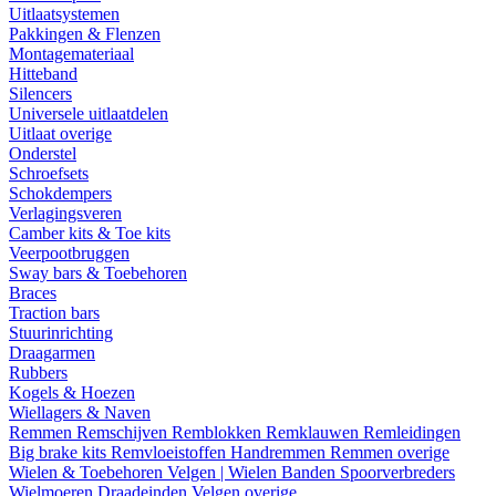
Uitlaatsystemen
Pakkingen & Flenzen
Montagemateriaal
Hitteband
Silencers
Universele uitlaatdelen
Uitlaat overige
Onderstel
Schroefsets
Schokdempers
Verlagingsveren
Camber kits & Toe kits
Veerpootbruggen
Sway bars & Toebehoren
Braces
Traction bars
Stuurinrichting
Draagarmen
Rubbers
Kogels & Hoezen
Wiellagers & Naven
Remmen
Remschijven
Remblokken
Remklauwen
Remleidingen
Big brake kits
Remvloeistoffen
Handremmen
Remmen overige
Wielen & Toebehoren
Velgen | Wielen
Banden
Spoorverbreders
Wielmoeren
Draadeinden
Velgen overige