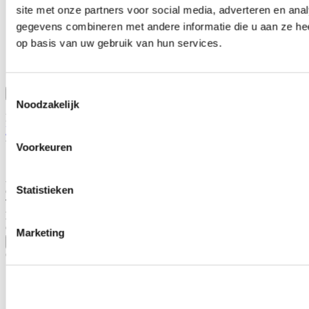
E-mail
*
site met onze partners voor social media, adverteren en an
gegevens combineren met andere informatie die u aan ze hee
Wat is je vraag?
*
op basis van uw gebruik van hun services.
Toestemmingsselectie
Bevestig
Noodzakelijk
Dit formulier wordt beschermd door reCAPTCHA - het
Privacybeleid van Google
en
Servicevoorwaarden
zijn van
toepassing.
Voorkeuren
Schrijf je eigen review
Alleen geregistreerde gebruikers kunnen reviews schrijven.
Log in
Statistieken
of
maak een account aan
.
Toepasbaar op:
Honda
Civic 5 deurs/hatchback 2004-2006 2.0i Sport (EV1)
Marketing
Toon meer
Gerelateerde producten