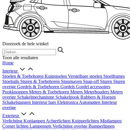
Doorzoek de hele winkel
Toon alle resultaten
Home
Interieur
Stoelen & Toebehoren
Kuipstoelen
Verstelbare stoelen
Stoelframes
Stoelrails
Sturen & Toebehoren
Stuurnaven
Snap-off
Sturen
Sturen
overige
Gordels & Toebehoren
Gordels
Gordel accessoires
Pookknoppen
Meters & Toebehoren
Meters
Meterhouders
Meters
overige
Schakelmechanisme
Schakelpook
Rubbers & Hoezen
Schakelstangen
Interieur bars
Elektronica
Automatten
Interieur
overige
Exterieur
Verlichting
Koplampen
Achterlichten
Knipperlichten
Mistlampen
Corner lichten
Lampensets
Verlichting overige
Bumperlippen