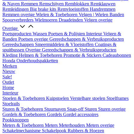
& Naven
Remmen
Remschijven
Remblokken
Remklauwen
Remleidingen
Big brake kits
Remvloeistoffen
Handremmen
Remmen overige
Wielen & Toebehoren
Velgen | Wielen
Banden
Spoorverbreders
Wielmoeren
Draadeinden
Velgen overige
Overige
Poetsproducten
Wassen
Poetsen & Polijsten
Interieur
Velgen &
Banden
Poetsen overige
Gereedschappen & Verbruiksproducten
Gereedschappen
Smeermiddelen & Vloeistoffen
Coatings &
spuitbussen
Overige Gereedschappen & Verbruiksproducten
Kleding
Helmen & Toebehoren
Promotie & Stickers
Cadeaubonnen
Honda Onderhoudspakketten
Merken
Nieuw
Sale!
Outlet
Home
Interieur
Stoelen & Toebehoren
Kuipstoelen
Verstelbare stoelen
Stoelframes
Stoelrails
Sturen & Toebehoren
Stuurnaven
Snap-off
Sturen
Sturen overige
Gordels & Toebehoren
Gordels
Gordel accessoires
Pookknoppen
Meters & Toebehoren
Meters
Meterhouders
Meters overige
Schakelmechanisme
Schakelpook
Rubbers & Hoezen