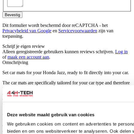
Bevestig
Dit formulier wordt beschermd door reCAPTCHA - het
Privacybeleid van Google
en
Servicevoorwaarden
zijn van
toepassing.
Schrijf je eigen review
Alleen geregistreerde gebruikers kunnen reviews schrijven.
Log in
of
maak een account aan
.
Omschrijving
Set car mats for your Honda Jazz, ready to fit directly into your car.
The car mats are specifically tailored for your car type and therefore
will fit perfectly. H-Gear car mats are made of durable black fabric
and also have the standard mounting holes for easy fitting into your
car, just like the original mats.They have a anti-slip surface so mat
will not slip away.
Car mats are an important barrier between the carpet of the car and
Deze website maakt gebruik van cookies
the dirt and moisture that comes off your shoes. They are specially
We gebruiken cookies om content en advertenties te personal
designed to protect against dirt, abrasion and salt. If your car mats
are worn out or you don't use them at all dirt and moisture can leave
bieden en om ons websiteverkeer te analyseren. Ook delen 