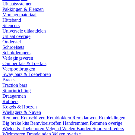
Uitlaatsystemen
Pakkingen & Flenzen
Montagemateriaal
Hitteband
Silencers
Universele uitlaatdelen
Uitlaat overige
Onderstel
Schroefsets
Schokdempers
Verlagingsveren
Camber kits & Toe kits
Veerpootbruggen
Sway bars & Toebehoren
Braces
Traction bars
Stuurinrichting
Draagarmen
Rubbers
Kogels & Hoezen
Wiellagers & Naven
Remmen
Remschijven
Remblokken
Remklauwen
Remleidingen
Big brake kits
Remvloeistoffen
Handremmen
Remmen overige
Wielen & Toebehoren
Velgen | Wielen
Banden
Spoorverbreders
Wielmoeren
Draadeinden
Velgen overige