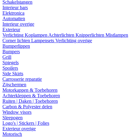
Schakelstangen
Interieur bars
Elektronica
Automatten
Interieur overige
Exterieur
Verlichting
Koplampen
Achterlichten
Knipperlichten
Mistlampen
Corner lichten
Lampensets
Verlichting overige
Bumperlippen
Bumpers
Grill
Spiegels
Spoilers
Side Skirts
Carrosserie reparatie
Zijschermen
Motorkappen & Toebehoren
Achterkleppen & Toebehoren
Ruiten | Daken | Toebehoren
Carbon & Polyester delen
Window visors
Sleepogen
Logo's | Stickers | Folies
Exterieur overige
Motorisch