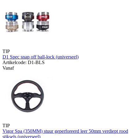
TIP
D1 Spec snap off ball-lock (universeel)
Artikelcode: D1-BLS
Vanaf
TIP
Vigor Spa (350MM) stuur geperforeerd leer 50mm verdiept rood
stiksels (universeel)