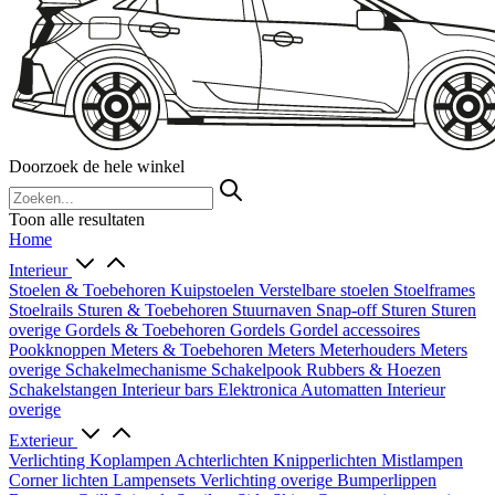
Doorzoek de hele winkel
Toon alle resultaten
Home
Interieur
Stoelen & Toebehoren
Kuipstoelen
Verstelbare stoelen
Stoelframes
Stoelrails
Sturen & Toebehoren
Stuurnaven
Snap-off
Sturen
Sturen
overige
Gordels & Toebehoren
Gordels
Gordel accessoires
Pookknoppen
Meters & Toebehoren
Meters
Meterhouders
Meters
overige
Schakelmechanisme
Schakelpook
Rubbers & Hoezen
Schakelstangen
Interieur bars
Elektronica
Automatten
Interieur
overige
Exterieur
Verlichting
Koplampen
Achterlichten
Knipperlichten
Mistlampen
Corner lichten
Lampensets
Verlichting overige
Bumperlippen