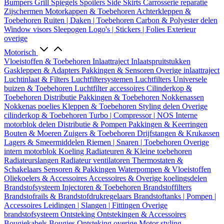
Bumpers
Grill
Spiegels
Spoilers
Side Skirts
Carrosserie reparatie
Zijschermen
Motorkappen & Toebehoren
Achterkleppen &
Toebehoren
Ruiten | Daken | Toebehoren
Carbon & Polyester delen
Window visors
Sleepogen
Logo's | Stickers | Folies
Exterieur
overige
Motorisch
Vloeistoffen & Toebehoren
Inlaattraject
Inlaatspruitstukken
Gaskleppen & Adapters
Pakkingen & Sensoren
Overige inlaattraject
Luchtinlaat & Filters
Luchtfiltersystemen
Luchtfilters
Universele
buizen & Toebehoren
Luchtfilter accessoires
Cilinderkop &
Toebehoren
Distributie
Pakkingen & Toebehoren
Nokkenassen
Nokkenas poelies
Kleppen & Toebehoren
Styling delen
Overige
cilinderkop & Toebehoren
Turbo | Compressor | NOS
Interne
motorblok delen
Distributie & Pompen
Pakkingen & Keerringen
Bouten & Moeren
Zuigers & Toebehoren
Drijfstangen & Krukassen
Lagers & Smeermiddelen
Riemen | Snaren | Toebehoren
Overige
intern motorblok
Koeling
Radiateuren & Kleine toebehoren
Radiateurslangen
Radiateur ventilatoren
Thermostaten &
Schakelaars
Sensoren & Pakkingen
Waterpompen & Vloeistoffen
Oliekoelers & Accessoires
Accessoires & Overige koelingsdelen
Brandstofsysteem
Injectoren & Toebehoren
Brandstoffilters
Brandstofrails & Brandstofdrukregelaars
Brandstoftanks | Pompen |
Accessoires
Leidingen | Slangen | Fittingen
Overige
brandstofsysteem
Ontsteking
Ontstekingen & Accessoires
Bougiekabels
Bougies
Ontsteking overige
Motor styling