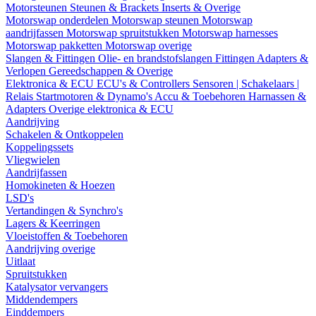
Motorsteunen
Steunen & Brackets
Inserts & Overige
Motorswap onderdelen
Motorswap steunen
Motorswap
aandrijfassen
Motorswap spruitstukken
Motorswap harnesses
Motorswap pakketten
Motorswap overige
Slangen & Fittingen
Olie- en brandstofslangen
Fittingen
Adapters &
Verlopen
Gereedschappen & Overige
Elektronica & ECU
ECU's & Controllers
Sensoren | Schakelaars |
Relais
Startmotoren & Dynamo's
Accu & Toebehoren
Harnassen &
Adapters
Overige elektronica & ECU
Aandrijving
Schakelen & Ontkoppelen
Koppelingssets
Vliegwielen
Aandrijfassen
Homokineten & Hoezen
LSD's
Vertandingen & Synchro's
Lagers & Keerringen
Vloeistoffen & Toebehoren
Aandrijving overige
Uitlaat
Spruitstukken
Katalysator vervangers
Middendempers
Einddempers