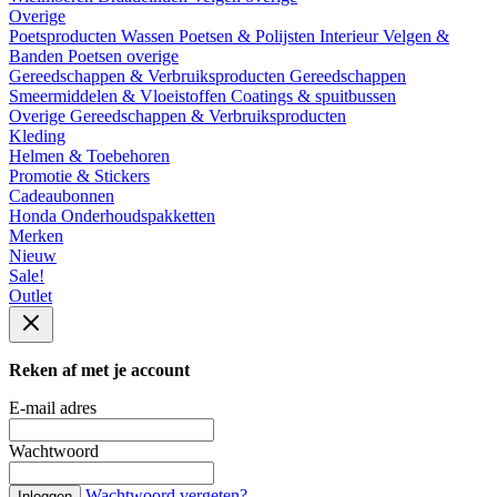
Overige
Poetsproducten
Wassen
Poetsen & Polijsten
Interieur
Velgen &
Banden
Poetsen overige
Gereedschappen & Verbruiksproducten
Gereedschappen
Smeermiddelen & Vloeistoffen
Coatings & spuitbussen
Overige Gereedschappen & Verbruiksproducten
Kleding
Helmen & Toebehoren
Promotie & Stickers
Cadeaubonnen
Honda Onderhoudspakketten
Merken
Nieuw
Sale!
Outlet
Reken af met je account
E-mail adres
Wachtwoord
Wachtwoord vergeten?
Inloggen