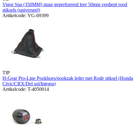
Vigor Spa (350MM) stuur geperforeerd leer 50mm verdiept rood
stiksels (universeel)
Artikelcode: VG-69399
TIP
H-Gear Pro-Line Pookhoes/pookzak leder met Rode stiksel (Honda
Civic/CRX/Del sol/Integra)
Artikelcode: T-4050014