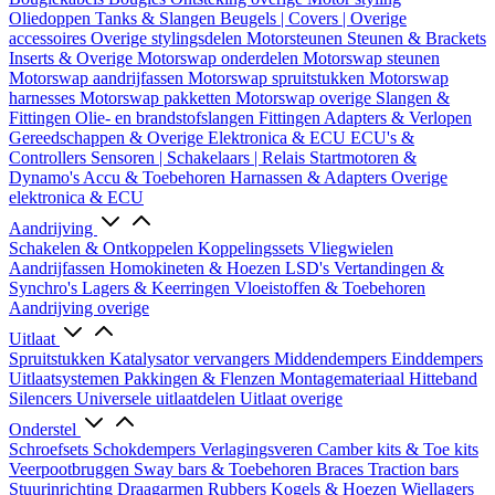
Oliedoppen
Tanks & Slangen
Beugels | Covers | Overige
accessoires
Overige stylingsdelen
Motorsteunen
Steunen & Brackets
Inserts & Overige
Motorswap onderdelen
Motorswap steunen
Motorswap aandrijfassen
Motorswap spruitstukken
Motorswap
harnesses
Motorswap pakketten
Motorswap overige
Slangen &
Fittingen
Olie- en brandstofslangen
Fittingen
Adapters & Verlopen
Gereedschappen & Overige
Elektronica & ECU
ECU's &
Controllers
Sensoren | Schakelaars | Relais
Startmotoren &
Dynamo's
Accu & Toebehoren
Harnassen & Adapters
Overige
elektronica & ECU
Aandrijving
Schakelen & Ontkoppelen
Koppelingssets
Vliegwielen
Aandrijfassen
Homokineten & Hoezen
LSD's
Vertandingen &
Synchro's
Lagers & Keerringen
Vloeistoffen & Toebehoren
Aandrijving overige
Uitlaat
Spruitstukken
Katalysator vervangers
Middendempers
Einddempers
Uitlaatsystemen
Pakkingen & Flenzen
Montagemateriaal
Hitteband
Silencers
Universele uitlaatdelen
Uitlaat overige
Onderstel
Schroefsets
Schokdempers
Verlagingsveren
Camber kits & Toe kits
Veerpootbruggen
Sway bars & Toebehoren
Braces
Traction bars
Stuurinrichting
Draagarmen
Rubbers
Kogels & Hoezen
Wiellagers