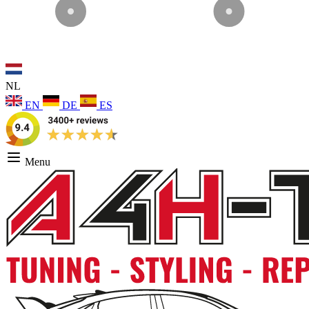
NL
EN
DE
ES
Menu