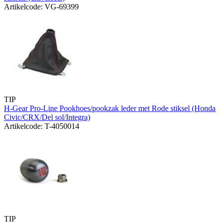
Artikelcode: VG-69399
TIP
H-Gear Pro-Line Pookhoes/pookzak leder met Rode stiksel (Honda
Civic/CRX/Del sol/Integra)
Artikelcode: T-4050014
TIP