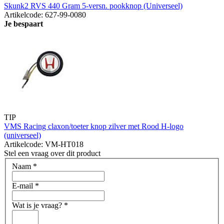
Skunk2 RVS 440 Gram 5-versn. pookknop (Universeel)
Artikelcode: 627-99-0080
Je bespaart
TIP
VMS Racing claxon/toeter knop zilver met Rood H-logo
(universeel)
Artikelcode: VM-HT018
Stel een vraag over dit product
Naam
*
E-mail
*
Wat is je vraag?
*