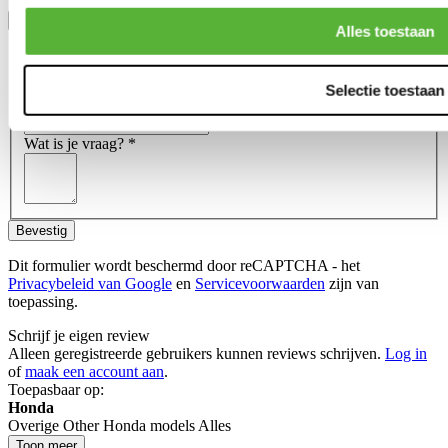
Toon meer
Alles toestaan
Stel een vraag over dit product
Naam
*
Selectie toestaan
E-mail
*
Wat is je vraag?
*
Bevestig
Dit formulier wordt beschermd door reCAPTCHA - het
Privacybeleid van Google
en
Servicevoorwaarden
zijn van
toepassing.
Schrijf je eigen review
Alleen geregistreerde gebruikers kunnen reviews schrijven.
Log in
of
maak een account aan
.
Toepasbaar op:
Honda
Overige Other Honda models Alles
Toon meer