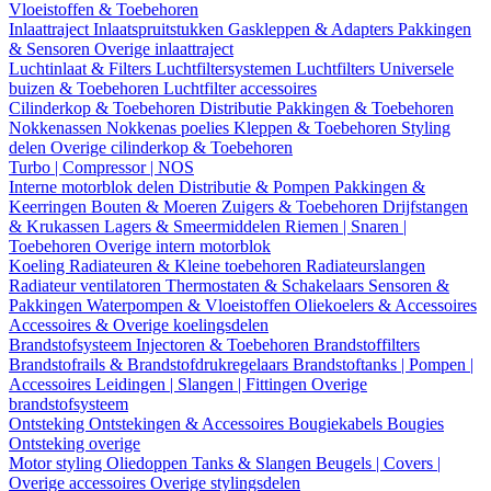
Vloeistoffen & Toebehoren
Inlaattraject
Inlaatspruitstukken
Gaskleppen & Adapters
Pakkingen
& Sensoren
Overige inlaattraject
Luchtinlaat & Filters
Luchtfiltersystemen
Luchtfilters
Universele
buizen & Toebehoren
Luchtfilter accessoires
Cilinderkop & Toebehoren
Distributie
Pakkingen & Toebehoren
Nokkenassen
Nokkenas poelies
Kleppen & Toebehoren
Styling
delen
Overige cilinderkop & Toebehoren
Turbo | Compressor | NOS
Interne motorblok delen
Distributie & Pompen
Pakkingen &
Keerringen
Bouten & Moeren
Zuigers & Toebehoren
Drijfstangen
& Krukassen
Lagers & Smeermiddelen
Riemen | Snaren |
Toebehoren
Overige intern motorblok
Koeling
Radiateuren & Kleine toebehoren
Radiateurslangen
Radiateur ventilatoren
Thermostaten & Schakelaars
Sensoren &
Pakkingen
Waterpompen & Vloeistoffen
Oliekoelers & Accessoires
Accessoires & Overige koelingsdelen
Brandstofsysteem
Injectoren & Toebehoren
Brandstoffilters
Brandstofrails & Brandstofdrukregelaars
Brandstoftanks | Pompen |
Accessoires
Leidingen | Slangen | Fittingen
Overige
brandstofsysteem
Ontsteking
Ontstekingen & Accessoires
Bougiekabels
Bougies
Ontsteking overige
Motor styling
Oliedoppen
Tanks & Slangen
Beugels | Covers |
Overige accessoires
Overige stylingsdelen