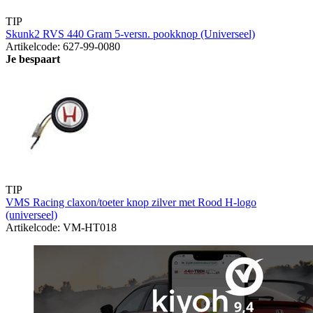
TIP
Skunk2 RVS 440 Gram 5-versn. pookknop (Universeel)
Artikelcode: 627-99-0080
Je bespaart
TIP
VMS Racing claxon/toeter knop zilver met Rood H-logo
(universeel)
Artikelcode: VM-HT018