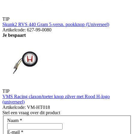
TIP
Skunk2 RVS 440 Gram 5-versn. pookknop (Universeel)
Artikelcode: 627-99-0080
Je bespaart
TIP
VMS Racing claxon/toeter knop zilver met Rood H-logo
(universeel)
Artikelcode: VM-HT018
Stel een vraag over dit product
Naam
*
E-mail
*