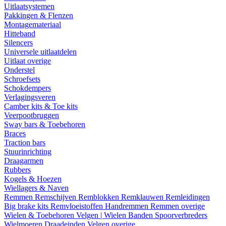
Uitlaatsystemen
Pakkingen & Flenzen
Montagemateriaal
Hitteband
Silencers
Universele uitlaatdelen
Uitlaat overige
Onderstel
Schroefsets
Schokdempers
Verlagingsveren
Camber kits & Toe kits
Veerpootbruggen
Sway bars & Toebehoren
Braces
Traction bars
Stuurinrichting
Draagarmen
Rubbers
Kogels & Hoezen
Wiellagers & Naven
Remmen
Remschijven
Remblokken
Remklauwen
Remleidingen
Big brake kits
Remvloeistoffen
Handremmen
Remmen overige
Wielen & Toebehoren
Velgen | Wielen
Banden
Spoorverbreders
Wielmoeren
Draadeinden
Velgen overige