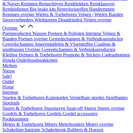
& Naven
Remmen
Remschijven
Remblokken
Remklauwen
Remleidingen
Big brake kits
Remvloeistoffen
Handremmen
Remmen overige
Wielen & Toebehoren
Velgen | Wielen
Banden
Spoorverbreders
Wielmoeren
Draadeinden
Velgen overige
Overige
Poetsproducten
Wassen
Poetsen & Polijsten
Interieur
Velgen &
Banden
Poetsen overige
Gereedschappen & Verbruiksproducten
Gereedschappen
Smeermiddelen & Vloeistoffen
Coatings &
spuitbussen
Overige Gereedschappen & Verbruiksproducten
Kleding
Helmen & Toebehoren
Promotie & Stickers
Cadeaubonnen
Honda Onderhoudspakketten
Merken
Nieuw
Sale!
Outlet
Home
Interieur
Stoelen & Toebehoren
Kuipstoelen
Verstelbare stoelen
Stoelframes
Stoelrails
Sturen & Toebehoren
Stuurnaven
Snap-off
Sturen
Sturen overige
Gordels & Toebehoren
Gordels
Gordel accessoires
Pookknoppen
Meters & Toebehoren
Meters
Meterhouders
Meters overige
Schakelmechanisme
Schakelpook
Rubbers & Hoezen