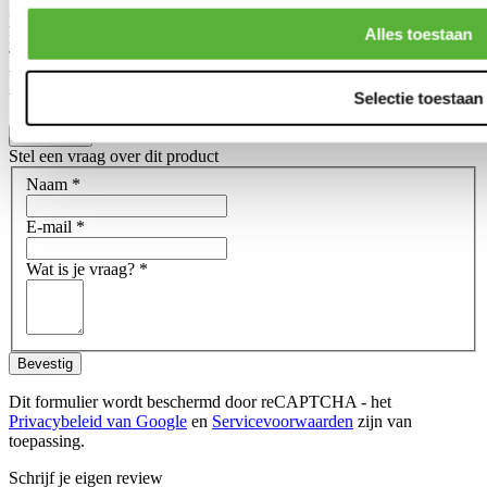
price range, compared to the Tuner-line. Often noticable in the final
Alles toestaan
finish and durability of the product.
This does not mean that the Tuner-line products are ''bad quality''
but are in general an affordable alternative for those who don't need
the high grade of the Pro-Line products.
Selectie toestaan
Toon meer
Stel een vraag over dit product
Naam
*
E-mail
*
Wat is je vraag?
*
Bevestig
Dit formulier wordt beschermd door reCAPTCHA - het
Privacybeleid van Google
en
Servicevoorwaarden
zijn van
toepassing.
Schrijf je eigen review