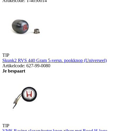
Artikelcode: T-4050014
TIP
Skunk2 RVS 440 Gram 5-versn. pookknop (Universeel)
Artikelcode: 627-99-0080
Je bespaart
TIP
VMS Racing claxon/toeter knop zilver met Rood H-logo