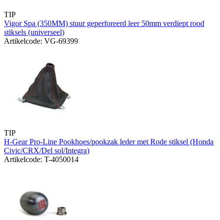
TIP
Vigor Spa (350MM) stuur geperforeerd leer 50mm verdiept rood
stiksels (universeel)
Artikelcode: VG-69399
TIP
H-Gear Pro-Line Pookhoes/pookzak leder met Rode stiksel (Honda
Civic/CRX/Del sol/Integra)
Artikelcode: T-4050014