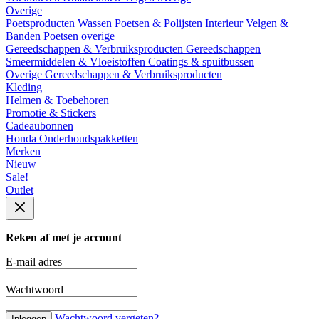
Overige
Poetsproducten
Wassen
Poetsen & Polijsten
Interieur
Velgen &
Banden
Poetsen overige
Gereedschappen & Verbruiksproducten
Gereedschappen
Smeermiddelen & Vloeistoffen
Coatings & spuitbussen
Overige Gereedschappen & Verbruiksproducten
Kleding
Helmen & Toebehoren
Promotie & Stickers
Cadeaubonnen
Honda Onderhoudspakketten
Merken
Nieuw
Sale!
Outlet
Reken af met je account
E-mail adres
Wachtwoord
Wachtwoord vergeten?
Inloggen