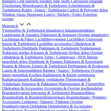
Bumpers
Grill
Spiegels
Spoilers
Side Skirts
Carrosserie reparatie
Zijschermen
Motorkappen & Toebehoren
Achterkleppen &
Toebehoren
Ruiten | Daken | Toebehoren
Carbon & Polyester delen
Window visors
Sleepogen
Logo's | Stickers | Folies
Exterieur
overige
Motorisch
Vloeistoffen & Toebehoren
Inlaattraject
Inlaatspruitstukken
Gaskleppen & Adapters
Pakkingen & Sensoren
Overige inlaattraject
Luchtinlaat & Filters
Luchtfiltersystemen
Luchtfilters
Universele
buizen & Toebehoren
Luchtfilter accessoires
Cilinderkop &
Toebehoren
Distributie
Pakkingen & Toebehoren
Nokkenassen
Nokkenas poelies
Kleppen & Toebehoren
Styling delen
Overige
cilinderkop & Toebehoren
Turbo | Compressor | NOS
Interne
motorblok delen
Distributie & Pompen
Pakkingen & Keerringen
Bouten & Moeren
Zuigers & Toebehoren
Drijfstangen & Krukassen
Lagers & Smeermiddelen
Riemen | Snaren | Toebehoren
Overige
intern motorblok
Koeling
Radiateuren & Kleine toebehoren
Radiateurslangen
Radiateur ventilatoren
Thermostaten &
Schakelaars
Sensoren & Pakkingen
Waterpompen & Vloeistoffen
Oliekoelers & Accessoires
Accessoires & Overige koelingsdelen
Brandstofsysteem
Injectoren & Toebehoren
Brandstoffilters
Brandstofrails & Brandstofdrukregelaars
Brandstoftanks | Pompen |
Accessoires
Leidingen | Slangen | Fittingen
Overige
brandstofsysteem
Ontsteking
Ontstekingen & Accessoires
Bougiekabels
Bougies
Ontsteking overige
Motor styling