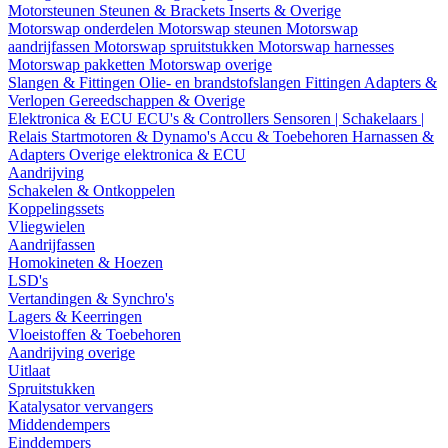
Motorsteunen
Steunen & Brackets
Inserts & Overige
Motorswap onderdelen
Motorswap steunen
Motorswap
aandrijfassen
Motorswap spruitstukken
Motorswap harnesses
Motorswap pakketten
Motorswap overige
Slangen & Fittingen
Olie- en brandstofslangen
Fittingen
Adapters &
Verlopen
Gereedschappen & Overige
Elektronica & ECU
ECU's & Controllers
Sensoren | Schakelaars |
Relais
Startmotoren & Dynamo's
Accu & Toebehoren
Harnassen &
Adapters
Overige elektronica & ECU
Aandrijving
Schakelen & Ontkoppelen
Koppelingssets
Vliegwielen
Aandrijfassen
Homokineten & Hoezen
LSD's
Vertandingen & Synchro's
Lagers & Keerringen
Vloeistoffen & Toebehoren
Aandrijving overige
Uitlaat
Spruitstukken
Katalysator vervangers
Middendempers
Einddempers