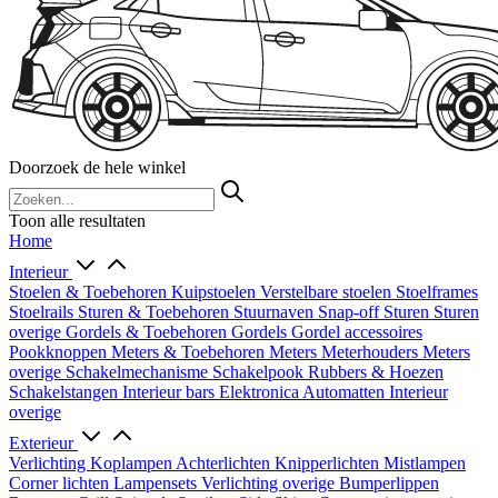
Doorzoek de hele winkel
Toon alle resultaten
Home
Interieur
Stoelen & Toebehoren
Kuipstoelen
Verstelbare stoelen
Stoelframes
Stoelrails
Sturen & Toebehoren
Stuurnaven
Snap-off
Sturen
Sturen
overige
Gordels & Toebehoren
Gordels
Gordel accessoires
Pookknoppen
Meters & Toebehoren
Meters
Meterhouders
Meters
overige
Schakelmechanisme
Schakelpook
Rubbers & Hoezen
Schakelstangen
Interieur bars
Elektronica
Automatten
Interieur
overige
Exterieur
Verlichting
Koplampen
Achterlichten
Knipperlichten
Mistlampen
Corner lichten
Lampensets
Verlichting overige
Bumperlippen