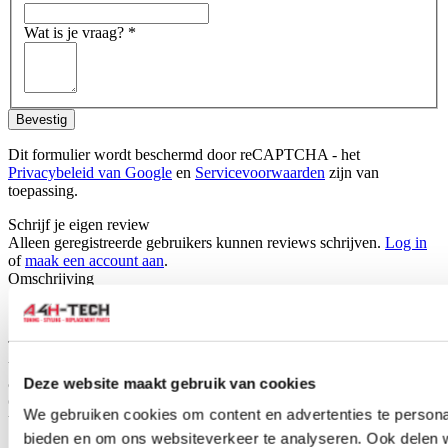
Wat is je vraag?
*
Bevestig
Dit formulier wordt beschermd door reCAPTCHA - het
Privacybeleid van Google
en
Servicevoorwaarden
zijn van
toepassing.
Schrijf je eigen review
Alleen geregistreerde gebruikers kunnen reviews schrijven.
Log in
of
maak een account aan
.
Omschrijving
Set car mats for your Honda Jazz, ready to fit directly into your car.
The car mats are specifically tailored for your car type and therefore
will fit perfectly. H-Gear car mats are made of durable black fabric
and also have the standard mounting holes for easy fitting into your
Deze website maakt gebruik van cookies
car, just like the original mats.They have a anti-slip surface so mat
We gebruiken cookies om content en advertenties te personal
will not slip away.
bieden en om ons websiteverkeer te analyseren. Ook delen 