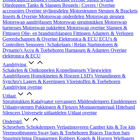
Oliedoppen
Tanks & Slangen
Beugels | Covers | Overige
accessoires
Overige stylingsdelen
Motorsteunen
Steunen & Brackets
Inserts & Overige
Motorswap onderdelen
Motorswap steunen
Motorswap aandrijfassen
Motorswap spruitstukken
Motorswap
harnesses
Motorswap pakketten
Motorswap overige
Slangen &
Fittingen
Olie- en brandstofslangen
Fittingen
Adapters & Verlopen
Gereedschappen & Overige
Elektronica & ECU
ECU's &
Controllers
Sensoren | Schakelaars | Relais
Startmotoren &
Dynamo's
Accu & Toebehoren
Harnassen & Adapters
Overige
elektronica & ECU
Aandrijving
Schakelen & Ontkoppelen
Koppelingssets
Vliegwielen
Aandrijfassen
Homokineten & Hoezen
LSD's
Vertandingen &
Synchro's
Lagers & Keerringen
Vloeistoffen & Toebehoren
Aandrijving overige
Uitlaat
Spruitstukken
Katalysator vervangers
Middendempers
Einddempers
Uitlaatsystemen
Pakkingen & Flenzen
Montagemateriaal
Hitteband
Silencers
Universele uitlaatdelen
Uitlaat overige
Onderstel
Schroefsets
Schokdempers
Verlagingsveren
Camber kits & Toe kits
Veerpootbruggen
Sway bars & Toebehoren
Braces
Traction bars
Stuurinrichting
Draagarmen
Rubbers
Kogels & Hoezen
Wiellagers