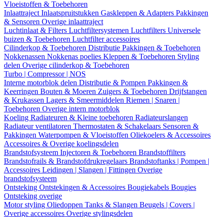
Vloeistoffen & Toebehoren
Inlaattraject
Inlaatspruitstukken
Gaskleppen & Adapters
Pakkingen
& Sensoren
Overige inlaattraject
Luchtinlaat & Filters
Luchtfiltersystemen
Luchtfilters
Universele
buizen & Toebehoren
Luchtfilter accessoires
Cilinderkop & Toebehoren
Distributie
Pakkingen & Toebehoren
Nokkenassen
Nokkenas poelies
Kleppen & Toebehoren
Styling
delen
Overige cilinderkop & Toebehoren
Turbo | Compressor | NOS
Interne motorblok delen
Distributie & Pompen
Pakkingen &
Keerringen
Bouten & Moeren
Zuigers & Toebehoren
Drijfstangen
& Krukassen
Lagers & Smeermiddelen
Riemen | Snaren |
Toebehoren
Overige intern motorblok
Koeling
Radiateuren & Kleine toebehoren
Radiateurslangen
Radiateur ventilatoren
Thermostaten & Schakelaars
Sensoren &
Pakkingen
Waterpompen & Vloeistoffen
Oliekoelers & Accessoires
Accessoires & Overige koelingsdelen
Brandstofsysteem
Injectoren & Toebehoren
Brandstoffilters
Brandstofrails & Brandstofdrukregelaars
Brandstoftanks | Pompen |
Accessoires
Leidingen | Slangen | Fittingen
Overige
brandstofsysteem
Ontsteking
Ontstekingen & Accessoires
Bougiekabels
Bougies
Ontsteking overige
Motor styling
Oliedoppen
Tanks & Slangen
Beugels | Covers |
Overige accessoires
Overige stylingsdelen