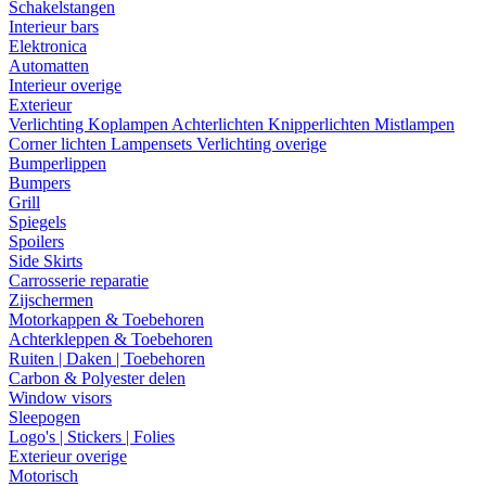
Schakelstangen
Interieur bars
Elektronica
Automatten
Interieur overige
Exterieur
Verlichting
Koplampen
Achterlichten
Knipperlichten
Mistlampen
Corner lichten
Lampensets
Verlichting overige
Bumperlippen
Bumpers
Grill
Spiegels
Spoilers
Side Skirts
Carrosserie reparatie
Zijschermen
Motorkappen & Toebehoren
Achterkleppen & Toebehoren
Ruiten | Daken | Toebehoren
Carbon & Polyester delen
Window visors
Sleepogen
Logo's | Stickers | Folies
Exterieur overige
Motorisch