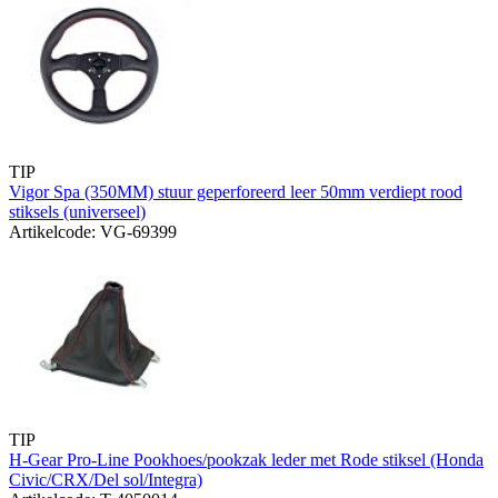
TIP
Vigor Spa (350MM) stuur geperforeerd leer 50mm verdiept rood
stiksels (universeel)
Artikelcode: VG-69399
TIP
H-Gear Pro-Line Pookhoes/pookzak leder met Rode stiksel (Honda
Civic/CRX/Del sol/Integra)