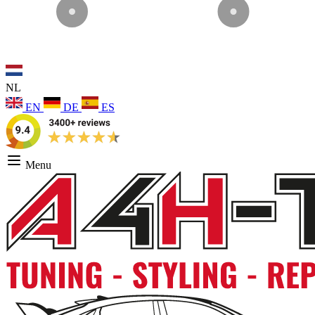
NL
EN
DE
ES
Menu