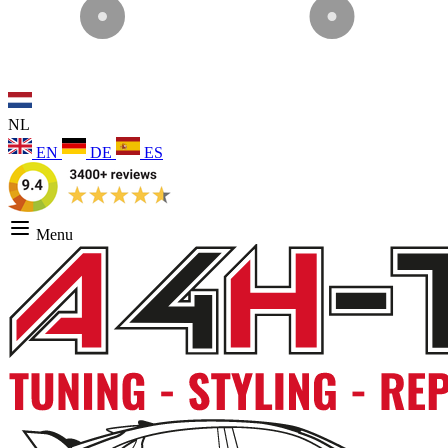
NL
EN
DE
ES
Menu