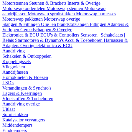
Motorsteunen
Steunen & Brackets
Inserts & Overige
Motorswap onderdelen
Motorswap steunen
Motorswap
aandrijfassen
Motorswap spruitstukken
Motorswap harnesses
Motorswap pakketten
Motorswap overige
Slangen & Fittingen
Olie- en brandstofslangen
Fittingen
Adapters &
Verlopen
Gereedschappen & Overige
Elektronica & ECU
ECU's & Controllers
Sensoren | Schakelaars |
Relais
Startmotoren & Dynamo's
Accu & Toebehoren
Harnassen &
Adapters
Overige elektronica & ECU
Aandrijving
Schakelen & Ontkoppelen
Koppelingssets
Vliegwielen
Aandrijfassen
Homokineten & Hoezen
LSD's
Vertandingen & Synchro's
Lagers & Keerringen
Vloeistoffen & Toebehoren
Aandrijving overige
Uitlaat
Spruitstukken
Katalysator vervangers
Middendempers
Einddempers