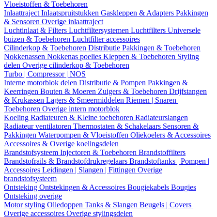
Vloeistoffen & Toebehoren
Inlaattraject
Inlaatspruitstukken
Gaskleppen & Adapters
Pakkingen
& Sensoren
Overige inlaattraject
Luchtinlaat & Filters
Luchtfiltersystemen
Luchtfilters
Universele
buizen & Toebehoren
Luchtfilter accessoires
Cilinderkop & Toebehoren
Distributie
Pakkingen & Toebehoren
Nokkenassen
Nokkenas poelies
Kleppen & Toebehoren
Styling
delen
Overige cilinderkop & Toebehoren
Turbo | Compressor | NOS
Interne motorblok delen
Distributie & Pompen
Pakkingen &
Keerringen
Bouten & Moeren
Zuigers & Toebehoren
Drijfstangen
& Krukassen
Lagers & Smeermiddelen
Riemen | Snaren |
Toebehoren
Overige intern motorblok
Koeling
Radiateuren & Kleine toebehoren
Radiateurslangen
Radiateur ventilatoren
Thermostaten & Schakelaars
Sensoren &
Pakkingen
Waterpompen & Vloeistoffen
Oliekoelers & Accessoires
Accessoires & Overige koelingsdelen
Brandstofsysteem
Injectoren & Toebehoren
Brandstoffilters
Brandstofrails & Brandstofdrukregelaars
Brandstoftanks | Pompen |
Accessoires
Leidingen | Slangen | Fittingen
Overige
brandstofsysteem
Ontsteking
Ontstekingen & Accessoires
Bougiekabels
Bougies
Ontsteking overige
Motor styling
Oliedoppen
Tanks & Slangen
Beugels | Covers |
Overige accessoires
Overige stylingsdelen