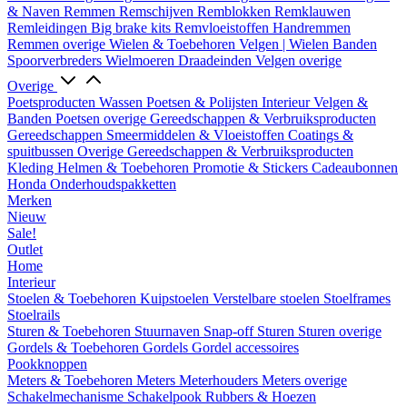
& Naven
Remmen
Remschijven
Remblokken
Remklauwen
Remleidingen
Big brake kits
Remvloeistoffen
Handremmen
Remmen overige
Wielen & Toebehoren
Velgen | Wielen
Banden
Spoorverbreders
Wielmoeren
Draadeinden
Velgen overige
Overige
Poetsproducten
Wassen
Poetsen & Polijsten
Interieur
Velgen &
Banden
Poetsen overige
Gereedschappen & Verbruiksproducten
Gereedschappen
Smeermiddelen & Vloeistoffen
Coatings &
spuitbussen
Overige Gereedschappen & Verbruiksproducten
Kleding
Helmen & Toebehoren
Promotie & Stickers
Cadeaubonnen
Honda Onderhoudspakketten
Merken
Nieuw
Sale!
Outlet
Home
Interieur
Stoelen & Toebehoren
Kuipstoelen
Verstelbare stoelen
Stoelframes
Stoelrails
Sturen & Toebehoren
Stuurnaven
Snap-off
Sturen
Sturen overige
Gordels & Toebehoren
Gordels
Gordel accessoires
Pookknoppen
Meters & Toebehoren
Meters
Meterhouders
Meters overige
Schakelmechanisme
Schakelpook
Rubbers & Hoezen