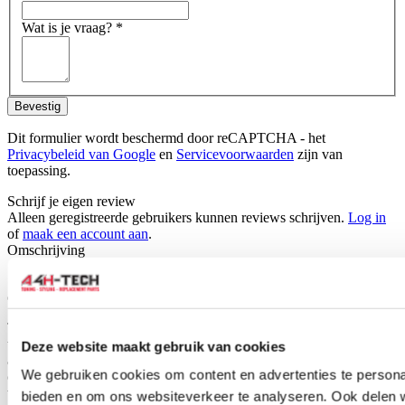
Wat is je vraag?
*
Bevestig
Dit formulier wordt beschermd door reCAPTCHA - het
Privacybeleid van Google
en
Servicevoorwaarden
zijn van
toepassing.
Schrijf je eigen review
Alleen geregistreerde gebruikers kunnen reviews schrijven.
Log in
of
maak een account aan
.
Omschrijving
Set car mats for your Honda CR-V, ready to fit directly into your
car.
The car mats are specifically tailored for your car type and therefore
will fit perfectly. H-Gear car mats are made of durable black fabric
Deze website maakt gebruik van cookies
and also have the standard mounting holes for easy fitting into your
We gebruiken cookies om content en advertenties te personal
car, just like the original mats.They have a anti-slip surface so mat
will not slip away.
bieden en om ons websiteverkeer te analyseren. Ook delen 