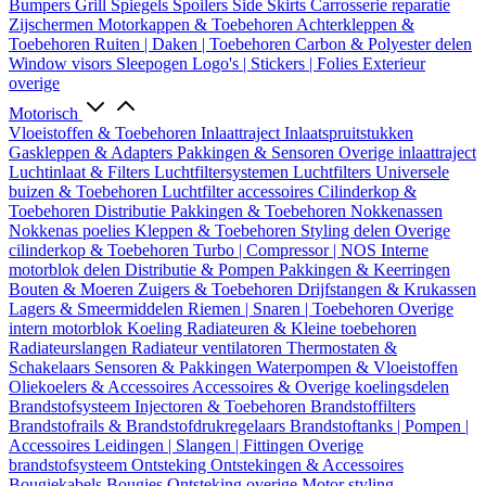
Bumpers
Grill
Spiegels
Spoilers
Side Skirts
Carrosserie reparatie
Zijschermen
Motorkappen & Toebehoren
Achterkleppen &
Toebehoren
Ruiten | Daken | Toebehoren
Carbon & Polyester delen
Window visors
Sleepogen
Logo's | Stickers | Folies
Exterieur
overige
Motorisch
Vloeistoffen & Toebehoren
Inlaattraject
Inlaatspruitstukken
Gaskleppen & Adapters
Pakkingen & Sensoren
Overige inlaattraject
Luchtinlaat & Filters
Luchtfiltersystemen
Luchtfilters
Universele
buizen & Toebehoren
Luchtfilter accessoires
Cilinderkop &
Toebehoren
Distributie
Pakkingen & Toebehoren
Nokkenassen
Nokkenas poelies
Kleppen & Toebehoren
Styling delen
Overige
cilinderkop & Toebehoren
Turbo | Compressor | NOS
Interne
motorblok delen
Distributie & Pompen
Pakkingen & Keerringen
Bouten & Moeren
Zuigers & Toebehoren
Drijfstangen & Krukassen
Lagers & Smeermiddelen
Riemen | Snaren | Toebehoren
Overige
intern motorblok
Koeling
Radiateuren & Kleine toebehoren
Radiateurslangen
Radiateur ventilatoren
Thermostaten &
Schakelaars
Sensoren & Pakkingen
Waterpompen & Vloeistoffen
Oliekoelers & Accessoires
Accessoires & Overige koelingsdelen
Brandstofsysteem
Injectoren & Toebehoren
Brandstoffilters
Brandstofrails & Brandstofdrukregelaars
Brandstoftanks | Pompen |
Accessoires
Leidingen | Slangen | Fittingen
Overige
brandstofsysteem
Ontsteking
Ontstekingen & Accessoires
Bougiekabels
Bougies
Ontsteking overige
Motor styling