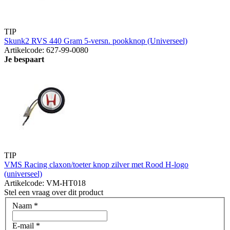
TIP
Skunk2 RVS 440 Gram 5-versn. pookknop (Universeel)
Artikelcode: 627-99-0080
Je bespaart
TIP
VMS Racing claxon/toeter knop zilver met Rood H-logo
(universeel)
Artikelcode: VM-HT018
Stel een vraag over dit product
Naam
*
E-mail
*