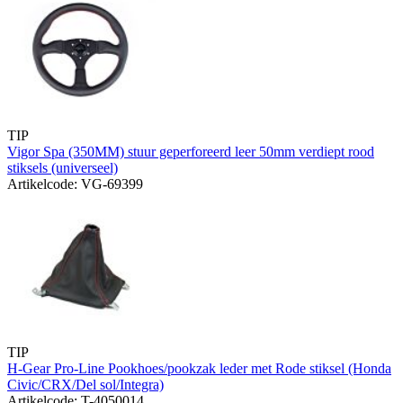
TIP
Vigor Spa (350MM) stuur geperforeerd leer 50mm verdiept rood
stiksels (universeel)
Artikelcode: VG-69399
TIP
H-Gear Pro-Line Pookhoes/pookzak leder met Rode stiksel (Honda
Civic/CRX/Del sol/Integra)
Artikelcode: T-4050014