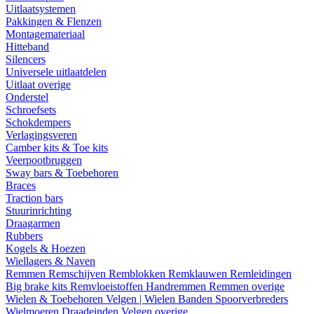
Uitlaatsystemen
Pakkingen & Flenzen
Montagemateriaal
Hitteband
Silencers
Universele uitlaatdelen
Uitlaat overige
Onderstel
Schroefsets
Schokdempers
Verlagingsveren
Camber kits & Toe kits
Veerpootbruggen
Sway bars & Toebehoren
Braces
Traction bars
Stuurinrichting
Draagarmen
Rubbers
Kogels & Hoezen
Wiellagers & Naven
Remmen
Remschijven
Remblokken
Remklauwen
Remleidingen
Big brake kits
Remvloeistoffen
Handremmen
Remmen overige
Wielen & Toebehoren
Velgen | Wielen
Banden
Spoorverbreders
Wielmoeren
Draadeinden
Velgen overige