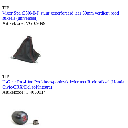
TIP
Vigor Spa (350MM) stuur geperforeerd leer 50mm verdiept rood
stiksels (universeel)
Artikelcode: VG-69399
TIP
H-Gear Pro-Line Pookhoes/pookzak leder met Rode stiksel (Honda
Civic/CRX/Del sol/Integra)
Artikelcode: T-4050014