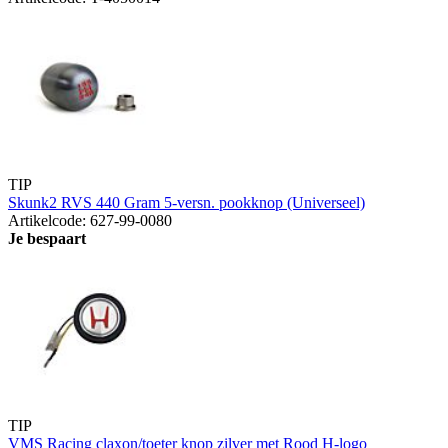
TIP
Skunk2 RVS 440 Gram 5-versn. pookknop (Universeel)
Artikelcode: 627-99-0080
Je bespaart
TIP
VMS Racing claxon/toeter knop zilver met Rood H-logo