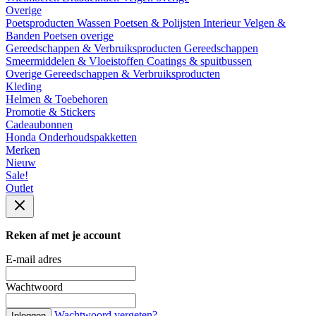
Overige
Poetsproducten
Wassen
Poetsen & Polijsten
Interieur
Velgen &
Banden
Poetsen overige
Gereedschappen & Verbruiksproducten
Gereedschappen
Smeermiddelen & Vloeistoffen
Coatings & spuitbussen
Overige Gereedschappen & Verbruiksproducten
Kleding
Helmen & Toebehoren
Promotie & Stickers
Cadeaubonnen
Honda Onderhoudspakketten
Merken
Nieuw
Sale!
Outlet
Reken af met je account
E-mail adres
Wachtwoord
Wachtwoord vergeten?
Inloggen