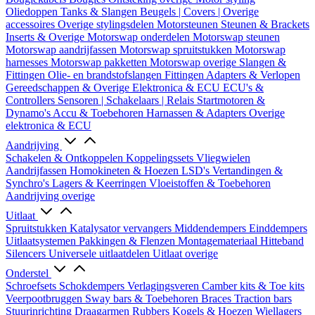
Oliedoppen
Tanks & Slangen
Beugels | Covers | Overige
accessoires
Overige stylingsdelen
Motorsteunen
Steunen & Brackets
Inserts & Overige
Motorswap onderdelen
Motorswap steunen
Motorswap aandrijfassen
Motorswap spruitstukken
Motorswap
harnesses
Motorswap pakketten
Motorswap overige
Slangen &
Fittingen
Olie- en brandstofslangen
Fittingen
Adapters & Verlopen
Gereedschappen & Overige
Elektronica & ECU
ECU's &
Controllers
Sensoren | Schakelaars | Relais
Startmotoren &
Dynamo's
Accu & Toebehoren
Harnassen & Adapters
Overige
elektronica & ECU
Aandrijving
Schakelen & Ontkoppelen
Koppelingssets
Vliegwielen
Aandrijfassen
Homokineten & Hoezen
LSD's
Vertandingen &
Synchro's
Lagers & Keerringen
Vloeistoffen & Toebehoren
Aandrijving overige
Uitlaat
Spruitstukken
Katalysator vervangers
Middendempers
Einddempers
Uitlaatsystemen
Pakkingen & Flenzen
Montagemateriaal
Hitteband
Silencers
Universele uitlaatdelen
Uitlaat overige
Onderstel
Schroefsets
Schokdempers
Verlagingsveren
Camber kits & Toe kits
Veerpootbruggen
Sway bars & Toebehoren
Braces
Traction bars
Stuurinrichting
Draagarmen
Rubbers
Kogels & Hoezen
Wiellagers