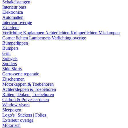
Schakelstangen
Interieur bars
Elektronica
Automatten
Interieur overige
Exterieur
Verlichting
Koplampen
Achterlichten
Knipperlichten
Mistlampen
Corner lichten
Lampensets
Verlichting overige
Bumperlippen
Bumpers
Grill
Spiegels
Spoilers
Side Skirts
Carrosserie reparatie
Zijschermen
Motorkappen & Toebehoren
Achterkleppen & Toebehoren
Ruiten | Daken | Toebehoren
Carbon & Polyester delen
Window visors
Sleepogen
Logo's | Stickers | Folies
Exterieur overige
Motorisch