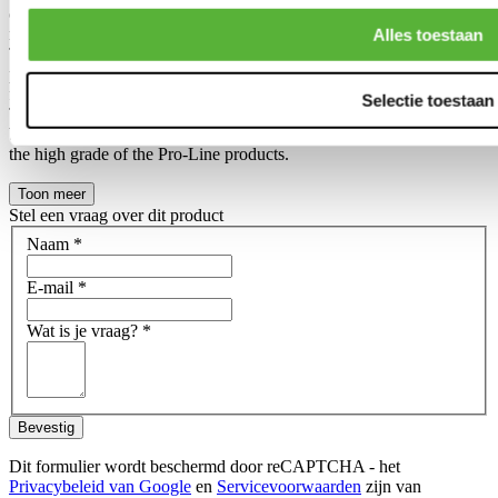
created, so we can make 2 different collections in our own product
range.
Alles toestaan
The Pro-Line is in general a slightly higher grade in a slightly higher
price range, compared to the Tuner-line. Often noticable in the final
finish and durability of the product.
Selectie toestaan
This does not mean that the Tuner-line products are ''bad quality''
but are in general an affordable alternative for those who don't need
the high grade of the Pro-Line products.
Toon meer
Stel een vraag over dit product
Naam
*
E-mail
*
Wat is je vraag?
*
Bevestig
Dit formulier wordt beschermd door reCAPTCHA - het
Privacybeleid van Google
en
Servicevoorwaarden
zijn van