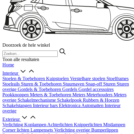
Doorzoek de hele winkel
Toon alle resultaten
Home
Interieur
Stoelen & Toebehoren
Kuipstoelen
Verstelbare stoelen
Stoelframes
Stoelrails
Sturen & Toebehoren
Stuurnaven
Snap-off
Sturen
Sturen
overige
Gordels & Toebehoren
Gordels
Gordel accessoires
Pookknoppen
Meters & Toebehoren
Meters
Meterhouders
Meters
overige
Schakelmechanisme
Schakelpook
Rubbers & Hoezen
Schakelstangen
Interieur bars
Elektronica
Automatten
Interieur
overige
Exterieur
Verlichting
Koplampen
Achterlichten
Knipperlichten
Mistlampen
Corner lichten
Lampensets
Verlichting overige
Bumperlippen