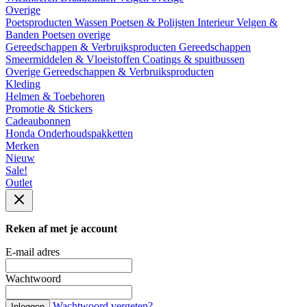
Overige
Poetsproducten
Wassen
Poetsen & Polijsten
Interieur
Velgen &
Banden
Poetsen overige
Gereedschappen & Verbruiksproducten
Gereedschappen
Smeermiddelen & Vloeistoffen
Coatings & spuitbussen
Overige Gereedschappen & Verbruiksproducten
Kleding
Helmen & Toebehoren
Promotie & Stickers
Cadeaubonnen
Honda Onderhoudspakketten
Merken
Nieuw
Sale!
Outlet
Reken af met je account
E-mail adres
Wachtwoord
Wachtwoord vergeten?
Inloggen