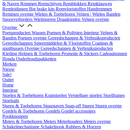
& Naven
Remmen
Remschijven
Remblokken
Remklauwen
Remleidingen
Big brake kits
Remvloeistoffen
Handremmen
Remmen overige
Wielen & Toebehoren
Velgen | Wielen
Banden
Spoorverbreders
Wielmoeren
Draadeinden
Velgen overige
Overige
Poetsproducten
Wassen
Poetsen & Polijsten
Interieur
Velgen &
Banden
Poetsen overige
Gereedschappen & Verbruiksproducten
Gereedschappen
Smeermiddelen & Vloeistoffen
Coatings &
spuitbussen
Overige Gereedschappen & Verbruiksproducten
Kleding
Helmen & Toebehoren
Promotie & Stickers
Cadeaubonnen
Honda Onderhoudspakketten
Merken
Nieuw
Sale!
Outlet
Home
Interieur
Stoelen & Toebehoren
Kuipstoelen
Verstelbare stoelen
Stoelframes
Stoelrails
Sturen & Toebehoren
Stuurnaven
Snap-off
Sturen
Sturen overige
Gordels & Toebehoren
Gordels
Gordel accessoires
Pookknoppen
Meters & Toebehoren
Meters
Meterhouders
Meters overige
Schakelmechanisme
Schakelpook
Rubbers & Hoezen