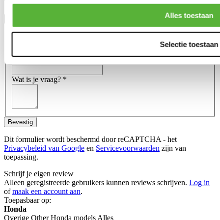
the high grade of the Pro-Line products.
Alles toestaan
Toon meer
Stel een vraag over dit product
Naam
*
Selectie toestaan
E-mail
*
Wat is je vraag?
*
Bevestig
Dit formulier wordt beschermd door reCAPTCHA - het
Privacybeleid van Google
en
Servicevoorwaarden
zijn van
toepassing.
Schrijf je eigen review
Alleen geregistreerde gebruikers kunnen reviews schrijven.
Log in
of
maak een account aan
.
Toepasbaar op:
Honda
Overige Other Honda models Alles