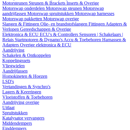
Motorsteunen
Steunen & Brackets
Inserts & Overige
Motorswap onderdelen
Motorswap steunen
Motorswap
aandrijfassen
Motorswap spruitstukken
Motorswap harnesses
Motorswap pakketten
Motorswap overige
Slangen & Fittingen
Olie- en brandstofslangen
Fittingen
Adapters &
Verlopen
Gereedschappen & Overige
Elektronica & ECU
ECU's & Controllers
Sensoren | Schakelaars |
Relais
Startmotoren & Dynamo's
Accu & Toebehoren
Harnassen &
Adapters
Overige elektronica & ECU
Aandrijving
Schakelen & Ontkoppelen
Koppelingssets
Vliegwielen
Aandrijfassen
Homokineten & Hoezen
LSD's
Vertandingen & Synchro's
Lagers & Keerringen
Vloeistoffen & Toebehoren
Aandrijving overige
Uitlaat
Spruitstukken
Katalysator vervangers
Middendempers
Einddempers