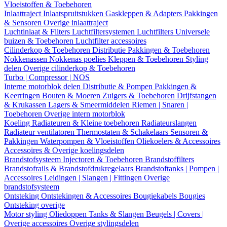
Vloeistoffen & Toebehoren
Inlaattraject
Inlaatspruitstukken
Gaskleppen & Adapters
Pakkingen
& Sensoren
Overige inlaattraject
Luchtinlaat & Filters
Luchtfiltersystemen
Luchtfilters
Universele
buizen & Toebehoren
Luchtfilter accessoires
Cilinderkop & Toebehoren
Distributie
Pakkingen & Toebehoren
Nokkenassen
Nokkenas poelies
Kleppen & Toebehoren
Styling
delen
Overige cilinderkop & Toebehoren
Turbo | Compressor | NOS
Interne motorblok delen
Distributie & Pompen
Pakkingen &
Keerringen
Bouten & Moeren
Zuigers & Toebehoren
Drijfstangen
& Krukassen
Lagers & Smeermiddelen
Riemen | Snaren |
Toebehoren
Overige intern motorblok
Koeling
Radiateuren & Kleine toebehoren
Radiateurslangen
Radiateur ventilatoren
Thermostaten & Schakelaars
Sensoren &
Pakkingen
Waterpompen & Vloeistoffen
Oliekoelers & Accessoires
Accessoires & Overige koelingsdelen
Brandstofsysteem
Injectoren & Toebehoren
Brandstoffilters
Brandstofrails & Brandstofdrukregelaars
Brandstoftanks | Pompen |
Accessoires
Leidingen | Slangen | Fittingen
Overige
brandstofsysteem
Ontsteking
Ontstekingen & Accessoires
Bougiekabels
Bougies
Ontsteking overige
Motor styling
Oliedoppen
Tanks & Slangen
Beugels | Covers |
Overige accessoires
Overige stylingsdelen