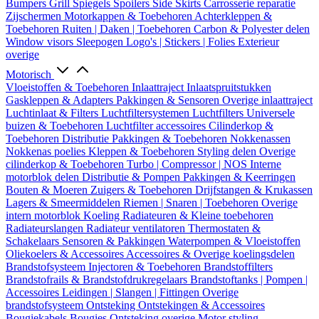
Bumpers
Grill
Spiegels
Spoilers
Side Skirts
Carrosserie reparatie
Zijschermen
Motorkappen & Toebehoren
Achterkleppen &
Toebehoren
Ruiten | Daken | Toebehoren
Carbon & Polyester delen
Window visors
Sleepogen
Logo's | Stickers | Folies
Exterieur
overige
Motorisch
Vloeistoffen & Toebehoren
Inlaattraject
Inlaatspruitstukken
Gaskleppen & Adapters
Pakkingen & Sensoren
Overige inlaattraject
Luchtinlaat & Filters
Luchtfiltersystemen
Luchtfilters
Universele
buizen & Toebehoren
Luchtfilter accessoires
Cilinderkop &
Toebehoren
Distributie
Pakkingen & Toebehoren
Nokkenassen
Nokkenas poelies
Kleppen & Toebehoren
Styling delen
Overige
cilinderkop & Toebehoren
Turbo | Compressor | NOS
Interne
motorblok delen
Distributie & Pompen
Pakkingen & Keerringen
Bouten & Moeren
Zuigers & Toebehoren
Drijfstangen & Krukassen
Lagers & Smeermiddelen
Riemen | Snaren | Toebehoren
Overige
intern motorblok
Koeling
Radiateuren & Kleine toebehoren
Radiateurslangen
Radiateur ventilatoren
Thermostaten &
Schakelaars
Sensoren & Pakkingen
Waterpompen & Vloeistoffen
Oliekoelers & Accessoires
Accessoires & Overige koelingsdelen
Brandstofsysteem
Injectoren & Toebehoren
Brandstoffilters
Brandstofrails & Brandstofdrukregelaars
Brandstoftanks | Pompen |
Accessoires
Leidingen | Slangen | Fittingen
Overige
brandstofsysteem
Ontsteking
Ontstekingen & Accessoires
Bougiekabels
Bougies
Ontsteking overige
Motor styling