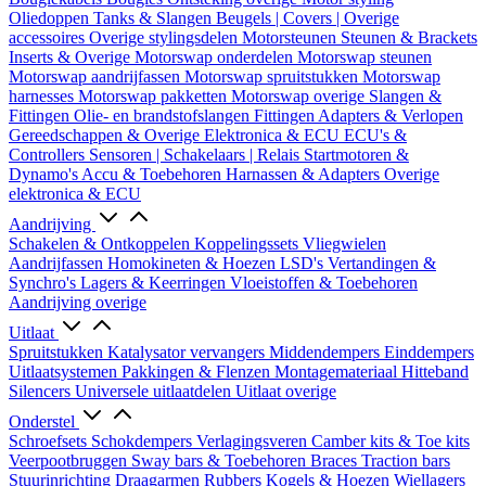
Oliedoppen
Tanks & Slangen
Beugels | Covers | Overige
accessoires
Overige stylingsdelen
Motorsteunen
Steunen & Brackets
Inserts & Overige
Motorswap onderdelen
Motorswap steunen
Motorswap aandrijfassen
Motorswap spruitstukken
Motorswap
harnesses
Motorswap pakketten
Motorswap overige
Slangen &
Fittingen
Olie- en brandstofslangen
Fittingen
Adapters & Verlopen
Gereedschappen & Overige
Elektronica & ECU
ECU's &
Controllers
Sensoren | Schakelaars | Relais
Startmotoren &
Dynamo's
Accu & Toebehoren
Harnassen & Adapters
Overige
elektronica & ECU
Aandrijving
Schakelen & Ontkoppelen
Koppelingssets
Vliegwielen
Aandrijfassen
Homokineten & Hoezen
LSD's
Vertandingen &
Synchro's
Lagers & Keerringen
Vloeistoffen & Toebehoren
Aandrijving overige
Uitlaat
Spruitstukken
Katalysator vervangers
Middendempers
Einddempers
Uitlaatsystemen
Pakkingen & Flenzen
Montagemateriaal
Hitteband
Silencers
Universele uitlaatdelen
Uitlaat overige
Onderstel
Schroefsets
Schokdempers
Verlagingsveren
Camber kits & Toe kits
Veerpootbruggen
Sway bars & Toebehoren
Braces
Traction bars
Stuurinrichting
Draagarmen
Rubbers
Kogels & Hoezen
Wiellagers