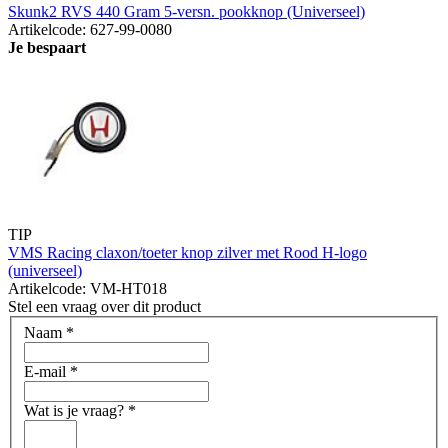
Skunk2 RVS 440 Gram 5-versn. pookknop (Universeel)
Artikelcode: 627-99-0080
Je bespaart
TIP
VMS Racing claxon/toeter knop zilver met Rood H-logo
(universeel)
Artikelcode: VM-HT018
Stel een vraag over dit product
Naam
*
E-mail
*
Wat is je vraag?
*