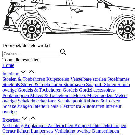
Doorzoek de hele winkel
Toon alle resultaten
Home
Interieur
Stoelen & Toebehoren
Kuipstoelen
Verstelbare stoelen
Stoelframes
Stoelrails
Sturen & Toebehoren
Stuurnaven
Snap-off
Sturen
Sturen
overige
Gordels & Toebehoren
Gordels
Gordel accessoires
Pookknoppen
Meters & Toebehoren
Meters
Meterhouders
Meters
overige
Schakelmechanisme
Schakelpook
Rubbers & Hoezen
Schakelstangen
Interieur bars
Elektronica
Automatten
Interieur
overige
Exterieur
Verlichting
Koplampen
Achterlichten
Knipperlichten
Mistlampen
Corner lichten
Lampensets
Verlichting overige
Bumperlippen