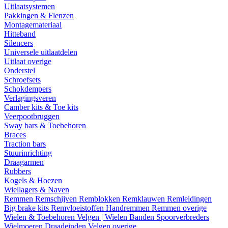
Uitlaatsystemen
Pakkingen & Flenzen
Montagemateriaal
Hitteband
Silencers
Universele uitlaatdelen
Uitlaat overige
Onderstel
Schroefsets
Schokdempers
Verlagingsveren
Camber kits & Toe kits
Veerpootbruggen
Sway bars & Toebehoren
Braces
Traction bars
Stuurinrichting
Draagarmen
Rubbers
Kogels & Hoezen
Wiellagers & Naven
Remmen
Remschijven
Remblokken
Remklauwen
Remleidingen
Big brake kits
Remvloeistoffen
Handremmen
Remmen overige
Wielen & Toebehoren
Velgen | Wielen
Banden
Spoorverbreders
Wielmoeren
Draadeinden
Velgen overige