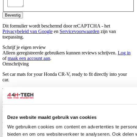
Bevestig
Dit formulier wordt beschermd door reCAPTCHA - het
Privacybeleid van Google
en
Servicevoorwaarden
zijn van
toepassing.
Schrijf je eigen review
Alleen geregistreerde gebruikers kunnen reviews schrijven.
Log in
of
maak een account aan
.
Omschrijving
Set car mats for your Honda CR-V, ready to fit directly into your
car.
The car mats are specifically tailored for your car type and therefore
will fit perfectly. H-Gear car mats are made of durable black fabric
and also have the standard mounting holes for easy fitting into your
car, just like the original mats.They have a anti-slip surface so mat
will not slip away.
Deze website maakt gebruik van cookies
Car mats are an important barrier between the carpet of the car and
We gebruiken cookies om content en advertenties te personal
the dirt and moisture that comes off your shoes. They are specially
designed to protect against dirt, abrasion and salt. If your car mats
bieden en om ons websiteverkeer te analyseren. Ook delen 