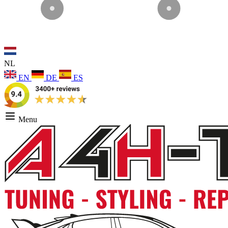
NL
EN
DE
ES
Menu