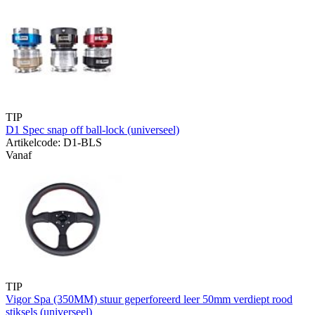
TIP
D1 Spec snap off ball-lock (universeel)
Artikelcode: D1-BLS
Vanaf
TIP
Vigor Spa (350MM) stuur geperforeerd leer 50mm verdiept rood
stiksels (universeel)