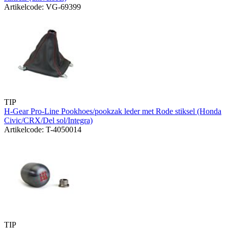
Artikelcode: VG-69399
TIP
H-Gear Pro-Line Pookhoes/pookzak leder met Rode stiksel (Honda
Civic/CRX/Del sol/Integra)
Artikelcode: T-4050014
TIP