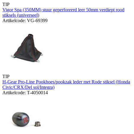
TIP
Vigor Spa (350MM) stuur geperforeerd leer 50mm verdiept rood
stiksels (universeel)
Artikelcode: VG-69399
TIP
H-Gear Pro-Line Pookhoes/pookzak leder met Rode stiksel (Honda
Civic/CRX/Del sol/Integra)
Artikelcode: T-4050014