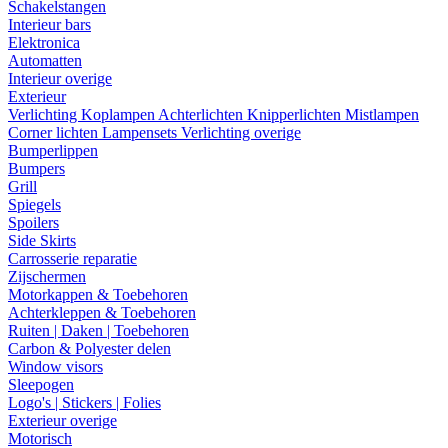
Schakelstangen
Interieur bars
Elektronica
Automatten
Interieur overige
Exterieur
Verlichting
Koplampen
Achterlichten
Knipperlichten
Mistlampen
Corner lichten
Lampensets
Verlichting overige
Bumperlippen
Bumpers
Grill
Spiegels
Spoilers
Side Skirts
Carrosserie reparatie
Zijschermen
Motorkappen & Toebehoren
Achterkleppen & Toebehoren
Ruiten | Daken | Toebehoren
Carbon & Polyester delen
Window visors
Sleepogen
Logo's | Stickers | Folies
Exterieur overige
Motorisch