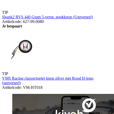
TIP
Skunk2 RVS 440 Gram 5-versn. pookknop (Universeel)
Artikelcode: 627-99-0080
Je bespaart
TIP
VMS Racing claxon/toeter knop zilver met Rood H-logo
(universeel)
Artikelcode: VM-HT018