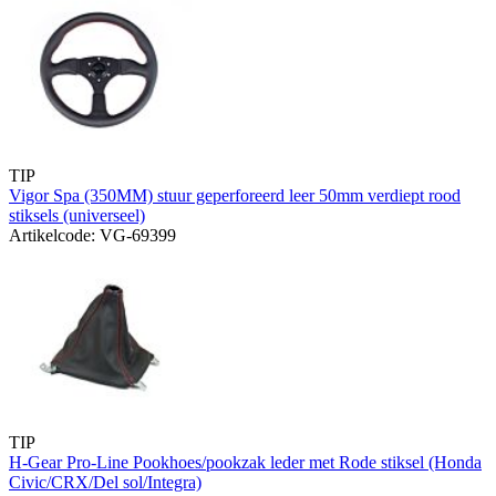
TIP
Vigor Spa (350MM) stuur geperforeerd leer 50mm verdiept rood
stiksels (universeel)
Artikelcode: VG-69399
TIP
H-Gear Pro-Line Pookhoes/pookzak leder met Rode stiksel (Honda
Civic/CRX/Del sol/Integra)