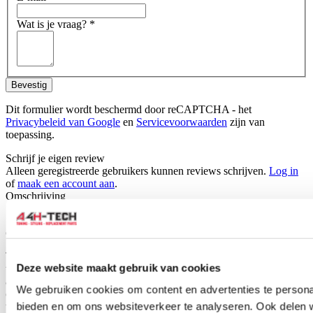
Wat is je vraag?
*
Bevestig
Dit formulier wordt beschermd door reCAPTCHA - het
Privacybeleid van Google
en
Servicevoorwaarden
zijn van
toepassing.
Schrijf je eigen review
Alleen geregistreerde gebruikers kunnen reviews schrijven.
Log in
of
maak een account aan
.
Omschrijving
Set car mats for your Honda CR-V, ready to fit directly into your
car.
The car mats are specifically tailored for your car type and therefore
Deze website maakt gebruik van cookies
will fit perfectly. H-Gear car mats are made of durable black fabric
and also have the standard mounting holes for easy fitting into your
We gebruiken cookies om content en advertenties te personal
car, just like the original mats.They have a anti-slip surface so mat
bieden en om ons websiteverkeer te analyseren. Ook delen 
will not slip away.