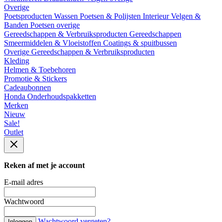
Overige
Poetsproducten
Wassen
Poetsen & Polijsten
Interieur
Velgen &
Banden
Poetsen overige
Gereedschappen & Verbruiksproducten
Gereedschappen
Smeermiddelen & Vloeistoffen
Coatings & spuitbussen
Overige Gereedschappen & Verbruiksproducten
Kleding
Helmen & Toebehoren
Promotie & Stickers
Cadeaubonnen
Honda Onderhoudspakketten
Merken
Nieuw
Sale!
Outlet
Reken af met je account
E-mail adres
Wachtwoord
Wachtwoord vergeten?
Inloggen