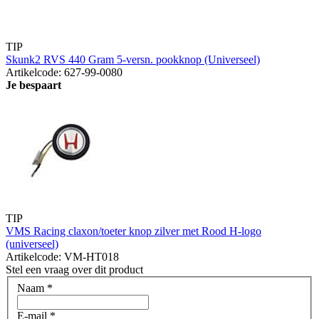
TIP
Skunk2 RVS 440 Gram 5-versn. pookknop (Universeel)
Artikelcode: 627-99-0080
Je bespaart
TIP
VMS Racing claxon/toeter knop zilver met Rood H-logo
(universeel)
Artikelcode: VM-HT018
Stel een vraag over dit product
Naam
*
E-mail
*