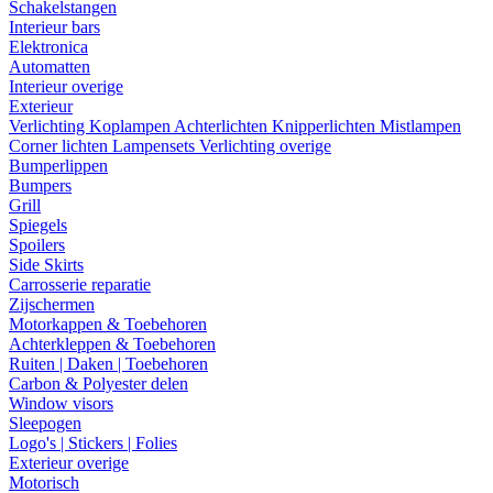
Schakelstangen
Interieur bars
Elektronica
Automatten
Interieur overige
Exterieur
Verlichting
Koplampen
Achterlichten
Knipperlichten
Mistlampen
Corner lichten
Lampensets
Verlichting overige
Bumperlippen
Bumpers
Grill
Spiegels
Spoilers
Side Skirts
Carrosserie reparatie
Zijschermen
Motorkappen & Toebehoren
Achterkleppen & Toebehoren
Ruiten | Daken | Toebehoren
Carbon & Polyester delen
Window visors
Sleepogen
Logo's | Stickers | Folies
Exterieur overige
Motorisch