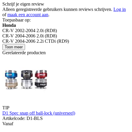
Schrijf je eigen review
Alleen geregistreerde gebruikers kunnen reviews schrijven.
Log in
of
maak een account aan
.
Toepasbaar op:
Honda
CR-V 2002-2004 2.0i (RD8)
CR-V 2004-2006 2.0i (RD8)
CR-V 2004-2006 2.2i CTDi (RD9)
Toon meer
Gerelateerde producten
TIP
D1 Spec snap off ball-lock (universeel)
Artikelcode: D1-BLS
Vanaf