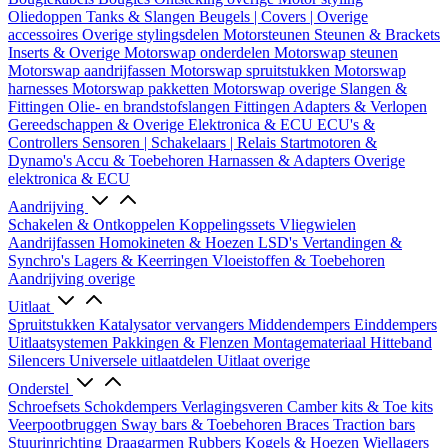
Oliedoppen
Tanks & Slangen
Beugels | Covers | Overige
accessoires
Overige stylingsdelen
Motorsteunen
Steunen & Brackets
Inserts & Overige
Motorswap onderdelen
Motorswap steunen
Motorswap aandrijfassen
Motorswap spruitstukken
Motorswap
harnesses
Motorswap pakketten
Motorswap overige
Slangen &
Fittingen
Olie- en brandstofslangen
Fittingen
Adapters & Verlopen
Gereedschappen & Overige
Elektronica & ECU
ECU's &
Controllers
Sensoren | Schakelaars | Relais
Startmotoren &
Dynamo's
Accu & Toebehoren
Harnassen & Adapters
Overige
elektronica & ECU
Aandrijving
Schakelen & Ontkoppelen
Koppelingssets
Vliegwielen
Aandrijfassen
Homokineten & Hoezen
LSD's
Vertandingen &
Synchro's
Lagers & Keerringen
Vloeistoffen & Toebehoren
Aandrijving overige
Uitlaat
Spruitstukken
Katalysator vervangers
Middendempers
Einddempers
Uitlaatsystemen
Pakkingen & Flenzen
Montagemateriaal
Hitteband
Silencers
Universele uitlaatdelen
Uitlaat overige
Onderstel
Schroefsets
Schokdempers
Verlagingsveren
Camber kits & Toe kits
Veerpootbruggen
Sway bars & Toebehoren
Braces
Traction bars
Stuurinrichting
Draagarmen
Rubbers
Kogels & Hoezen
Wiellagers