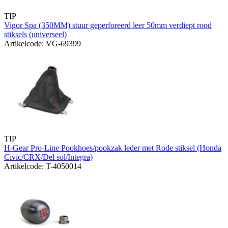
TIP
Vigor Spa (350MM) stuur geperforeerd leer 50mm verdiept rood
stiksels (universeel)
Artikelcode: VG-69399
TIP
H-Gear Pro-Line Pookhoes/pookzak leder met Rode stiksel (Honda
Civic/CRX/Del sol/Integra)
Artikelcode: T-4050014