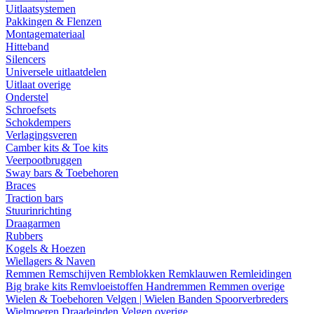
Uitlaatsystemen
Pakkingen & Flenzen
Montagemateriaal
Hitteband
Silencers
Universele uitlaatdelen
Uitlaat overige
Onderstel
Schroefsets
Schokdempers
Verlagingsveren
Camber kits & Toe kits
Veerpootbruggen
Sway bars & Toebehoren
Braces
Traction bars
Stuurinrichting
Draagarmen
Rubbers
Kogels & Hoezen
Wiellagers & Naven
Remmen
Remschijven
Remblokken
Remklauwen
Remleidingen
Big brake kits
Remvloeistoffen
Handremmen
Remmen overige
Wielen & Toebehoren
Velgen | Wielen
Banden
Spoorverbreders
Wielmoeren
Draadeinden
Velgen overige