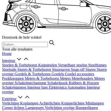
Doorzoek de hele winkel
Toon alle resultaten
Home
Interieur
Stoelen & Toebehoren
Kuipstoelen
Verstelbare stoelen
Stoelframes
Stoelrails
Sturen & Toebehoren
Stuurnaven
Snap-off
Sturen
Sturen
overige
Gordels & Toebehoren
Gordels
Gordel accessoires
Pookknoppen
Meters & Toebehoren
Meters
Meterhouders
Meters
overige
Schakelmechanisme
Schakelpook
Rubbers & Hoezen
Schakelstangen
Interieur bars
Elektronica
Automatten
Interieur
overige
Exterieur
Verlichting
Koplampen
Achterlichten
Knipperlichten
Mistlampen
Corner lichten
Lampensets
Verlichting overige
Bumperlippen