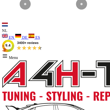
NL
EN
DE
ES
Menu