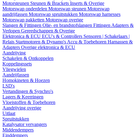
Motorsteunen
Steunen & Brackets
Inserts & Overige
Motorswap onderdelen
Motorswap steunen
Motorswap
aandrijfassen
Motorswap spruitstukken
Motorswap harnesses
Motorswap pakketten
Motorswap overige
Slangen & Fittingen
Olie- en brandstofslangen
Fittingen
Adapters &
Verlopen
Gereedschappen & Overige
Elektronica & ECU
ECU's & Controllers
Sensoren | Schakelaars |
Relais
Startmotoren & Dynamo's
Accu & Toebehoren
Harnassen &
Adapters
Overige elektronica & ECU
Aandrijving
Schakelen & Ontkoppelen
Koppelingssets
Vliegwielen
Aandrijfassen
Homokineten & Hoezen
LSD's
Vertandingen & Synchro's
Lagers & Keerringen
Vloeistoffen & Toebehoren
Aandrijving overige
Uitlaat
Spruitstukken
Katalysator vervangers
Middendempers
Einddempers