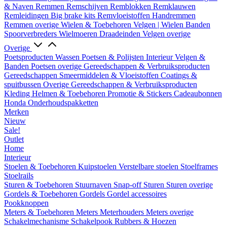
& Naven
Remmen
Remschijven
Remblokken
Remklauwen
Remleidingen
Big brake kits
Remvloeistoffen
Handremmen
Remmen overige
Wielen & Toebehoren
Velgen | Wielen
Banden
Spoorverbreders
Wielmoeren
Draadeinden
Velgen overige
Overige
Poetsproducten
Wassen
Poetsen & Polijsten
Interieur
Velgen &
Banden
Poetsen overige
Gereedschappen & Verbruiksproducten
Gereedschappen
Smeermiddelen & Vloeistoffen
Coatings &
spuitbussen
Overige Gereedschappen & Verbruiksproducten
Kleding
Helmen & Toebehoren
Promotie & Stickers
Cadeaubonnen
Honda Onderhoudspakketten
Merken
Nieuw
Sale!
Outlet
Home
Interieur
Stoelen & Toebehoren
Kuipstoelen
Verstelbare stoelen
Stoelframes
Stoelrails
Sturen & Toebehoren
Stuurnaven
Snap-off
Sturen
Sturen overige
Gordels & Toebehoren
Gordels
Gordel accessoires
Pookknoppen
Meters & Toebehoren
Meters
Meterhouders
Meters overige
Schakelmechanisme
Schakelpook
Rubbers & Hoezen