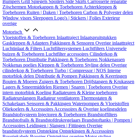
Bumpers
Grill
Spiegels
Spoilers
Side Skirts
Carrosserie reparatie
Zijschermen
Motorkappen & Toebehoren
Achterkleppen &
Toebehoren
Ruiten | Daken | Toebehoren
Carbon & Polyester delen
Window visors
Sleepogen
Logo's | Stickers | Folies
Exterieur
overige
Motorisch
Vloeistoffen & Toebehoren
Inlaattraject
Inlaatspruitstukken
Gaskleppen & Adapters
Pakkingen & Sensoren
Overige inlaattraject
Luchtinlaat & Filters
Luchtfiltersystemen
Luchtfilters
Universele
buizen & Toebehoren
Luchtfilter accessoires
Cilinderkop &
Toebehoren
Distributie
Pakkingen & Toebehoren
Nokkenassen
Nokkenas poelies
Kleppen & Toebehoren
Styling delen
Overige
cilinderkop & Toebehoren
Turbo | Compressor | NOS
Interne
motorblok delen
Distributie & Pompen
Pakkingen & Keerringen
Bouten & Moeren
Zuigers & Toebehoren
Drijfstangen & Krukassen
Lagers & Smeermiddelen
Riemen | Snaren | Toebehoren
Overige
intern motorblok
Koeling
Radiateuren & Kleine toebehoren
Radiateurslangen
Radiateur ventilatoren
Thermostaten &
Schakelaars
Sensoren & Pakkingen
Waterpompen & Vloeistoffen
Oliekoelers & Accessoires
Accessoires & Overige koelingsdelen
Brandstofsysteem
Injectoren & Toebehoren
Brandstoffilters
Brandstofrails & Brandstofdrukregelaars
Brandstoftanks | Pompen |
Accessoires
Leidingen | Slangen | Fittingen
Overige
brandstofsysteem
Ontsteking
Ontstekingen & Accessoires
Bougiekabels
Bougies
Ontsteking overige
Motor styling