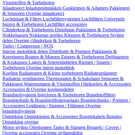
Vloeistoffen & Toebehoren
Inlaattraject
Inlaatspruitstukken
Gaskleppen & Adapters
Pakkingen
& Sensoren
Overige inlaattraject
Luchtinlaat & Filters
Luchtfiltersystemen
Luchtfilters
Universele
buizen & Toebehoren
Luchtfilter accessoires
Cilinderkop & Toebehoren
Distributie
Pakkingen & Toebehoren
Nokkenassen
Nokkenas poelies
Kleppen & Toebehoren
Styling
delen
Overige cilinderkop & Toebehoren
Turbo | Compressor | NOS
Interne motorblok delen
Distributie & Pompen
Pakkingen &
Keerringen
Bouten & Moeren
Zuigers & Toebehoren
Drijfstangen
& Krukassen
Lagers & Smeermiddelen
Riemen | Snaren |
Toebehoren
Overige intern motorblok
Koeling
Radiateuren & Kleine toebehoren
Radiateurslangen
Radiateur ventilatoren
Thermostaten & Schakelaars
Sensoren &
Pakkingen
Waterpompen & Vloeistoffen
Oliekoelers & Accessoires
Accessoires & Overige koelingsdelen
Brandstofsysteem
Injectoren & Toebehoren
Brandstoffilters
Brandstofrails & Brandstofdrukregelaars
Brandstoftanks | Pompen |
Accessoires
Leidingen | Slangen | Fittingen
Overige
brandstofsysteem
Ontsteking
Ontstekingen & Accessoires
Bougiekabels
Bougies
Ontsteking overige
Motor styling
Oliedoppen
Tanks & Slangen
Beugels | Covers |
Overige accessoires
Overige stylingsdelen