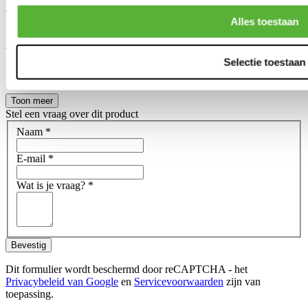
range.
The Pro-Line is in general a slightly higher grade in a slightly higher
Alles toestaan
price range, compared to the Tuner-line. Often noticable in the final
finish and durability of the product.
This does not mean that the Tuner-line products are ''bad quality''
Selectie toestaan
but are in general an affordable alternative for those who don't need
the high grade of the Pro-Line products.
Toon meer
Stel een vraag over dit product
Naam
*
E-mail
*
Wat is je vraag?
*
Bevestig
Dit formulier wordt beschermd door reCAPTCHA - het
Privacybeleid van Google
en
Servicevoorwaarden
zijn van
toepassing.