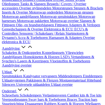
Oliedoppen
Tanks & Slangen
Beugels | Covers | Overige
accessoires
Overige stylingsdelen
Motorsteunen
Steunen & Brackets
Inserts & Overige
Motorswap onderdelen
Motorswap steunen
Motorswap aandrijfassen
Motorswap spruitstukken
Motorswap
harnesses
Motorswap pakketten
Motorswap overige
Slangen &
Fittingen
Olie- en brandstofslangen
Fittingen
Adapters & Verlopen
Gereedschappen & Overige
Elektronica & ECU
ECU's &
Controllers
Sensoren | Schakelaars | Relais
Startmotoren &
Dynamo's
Accu & Toebehoren
Harnassen & Adapters
Overige
elektronica & ECU
Aandrijving
Schakelen & Ontkoppelen
Koppelingssets
Vliegwielen
Aandrijfassen
Homokineten & Hoezen
LSD's
Vertandingen &
Synchro's
Lagers & Keerringen
Vloeistoffen & Toebehoren
Aandrijving overige
Uitlaat
Spruitstukken
Katalysator vervangers
Middendempers
Einddempers
Uitlaatsystemen
Pakkingen & Flenzen
Montagemateriaal
Hitteband
Silencers
Universele uitlaatdelen
Uitlaat overige
Onderstel
Schroefsets
Schokdempers
Verlagingsveren
Camber kits & Toe kits
Veerpootbruggen
Sway bars & Toebehoren
Braces
Traction bars
Stuurinrichting
Draagarmen
Rubbers
Kogels & Hoezen
Wiellagers