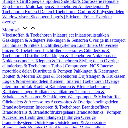
Bumpers
Grill
Spiegels
Spoilers
Side Skirts
Carrosserie reparatie
Zijschermen
Motorkappen & Toebehoren
Achterkleppen &
Toebehoren
Ruiten | Daken | Toebehoren
Carbon & Polyester delen
Window visors
Sleepogen
Logo's | Stickers | Folies
Exterieur
overige
Motorisch
Vloeistoffen & Toebehoren
Inlaattraject
Inlaatspruitstukken
Gaskleppen & Adapters
Pakkingen & Sensoren
Overige inlaattraject
Luchtinlaat & Filters
Luchtfiltersystemen
Luchtfilters
Universele
buizen & Toebehoren
Luchtfilter accessoires
Cilinderkop &
Toebehoren
Distributie
Pakkingen & Toebehoren
Nokkenassen
Nokkenas poelies
Kleppen & Toebehoren
Styling delen
Overige
cilinderkop & Toebehoren
Turbo | Compressor | NOS
Interne
motorblok delen
Distributie & Pompen
Pakkingen & Keerringen
Bouten & Moeren
Zuigers & Toebehoren
Drijfstangen & Krukassen
Lagers & Smeermiddelen
Riemen | Snaren | Toebehoren
Overige
intern motorblok
Koeling
Radiateuren & Kleine toebehoren
Radiateurslangen
Radiateur ventilatoren
Thermostaten &
Schakelaars
Sensoren & Pakkingen
Waterpompen & Vloeistoffen
Oliekoelers & Accessoires
Accessoires & Overige koelingsdelen
Brandstofsysteem
Injectoren & Toebehoren
Brandstoffilters
Brandstofrails & Brandstofdrukregelaars
Brandstoftanks | Pompen |
Accessoires
Leidingen | Slangen | Fittingen
Overige
brandstofsysteem
Ontsteking
Ontstekingen & Accessoires
Bougiekabels
Bougies
Ontsteking overige
Motor styling