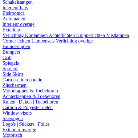
Schakelstangen
Interieur bars
Elektronica
Automatten
Interieur overige
Exterieur
Verlichting
Koplampen
Achterlichten
Knipperlichten
Mistlampen
Corner lichten
Lampensets
Verlichting overige
Bumperlippen
Bumpers
Grill
Spiegels
Spoilers
Side Skirts
Carrosserie reparatie
Zijschermen
Motorkappen & Toebehoren
Achterkleppen & Toebehoren
Ruiten | Daken | Toebehoren
Carbon & Polyester delen
Window visors
Sleepogen
Logo's | Stickers | Folies
Exterieur overige
Motorisch