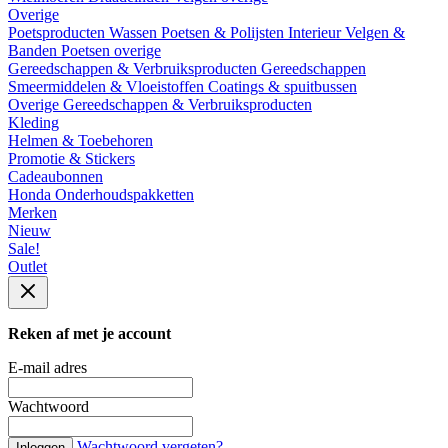
Overige
Poetsproducten
Wassen
Poetsen & Polijsten
Interieur
Velgen &
Banden
Poetsen overige
Gereedschappen & Verbruiksproducten
Gereedschappen
Smeermiddelen & Vloeistoffen
Coatings & spuitbussen
Overige Gereedschappen & Verbruiksproducten
Kleding
Helmen & Toebehoren
Promotie & Stickers
Cadeaubonnen
Honda Onderhoudspakketten
Merken
Nieuw
Sale!
Outlet
Reken af met je account
E-mail adres
Wachtwoord
Wachtwoord vergeten?
Inloggen