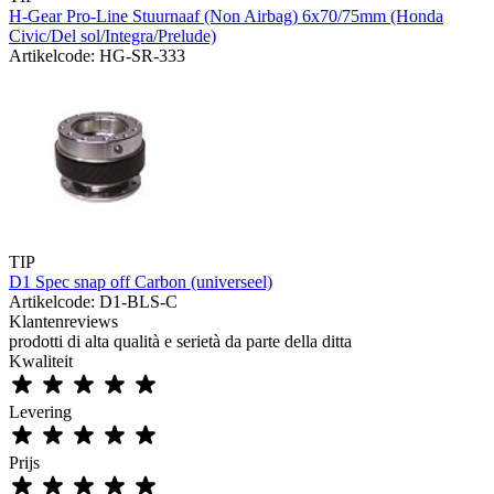
H-Gear Pro-Line Stuurnaaf (Non Airbag) 6x70/75mm (Honda
Civic/Del sol/Integra/Prelude)
Artikelcode: HG-SR-333
TIP
D1 Spec snap off Carbon (universeel)
Artikelcode: D1-BLS-C
Klantenreviews
prodotti di alta qualità e serietà da parte della ditta
Kwaliteit
Levering
Prijs