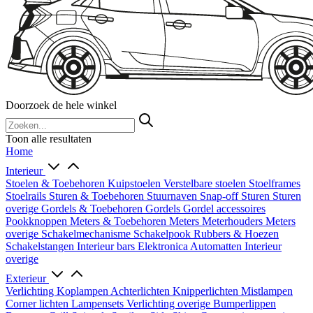
Doorzoek de hele winkel
Toon alle resultaten
Home
Interieur
Stoelen & Toebehoren
Kuipstoelen
Verstelbare stoelen
Stoelframes
Stoelrails
Sturen & Toebehoren
Stuurnaven
Snap-off
Sturen
Sturen
overige
Gordels & Toebehoren
Gordels
Gordel accessoires
Pookknoppen
Meters & Toebehoren
Meters
Meterhouders
Meters
overige
Schakelmechanisme
Schakelpook
Rubbers & Hoezen
Schakelstangen
Interieur bars
Elektronica
Automatten
Interieur
overige
Exterieur
Verlichting
Koplampen
Achterlichten
Knipperlichten
Mistlampen
Corner lichten
Lampensets
Verlichting overige
Bumperlippen