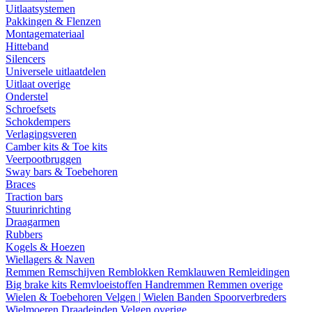
Uitlaatsystemen
Pakkingen & Flenzen
Montagemateriaal
Hitteband
Silencers
Universele uitlaatdelen
Uitlaat overige
Onderstel
Schroefsets
Schokdempers
Verlagingsveren
Camber kits & Toe kits
Veerpootbruggen
Sway bars & Toebehoren
Braces
Traction bars
Stuurinrichting
Draagarmen
Rubbers
Kogels & Hoezen
Wiellagers & Naven
Remmen
Remschijven
Remblokken
Remklauwen
Remleidingen
Big brake kits
Remvloeistoffen
Handremmen
Remmen overige
Wielen & Toebehoren
Velgen | Wielen
Banden
Spoorverbreders
Wielmoeren
Draadeinden
Velgen overige