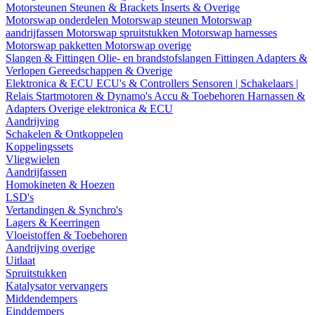
Motorsteunen
Steunen & Brackets
Inserts & Overige
Motorswap onderdelen
Motorswap steunen
Motorswap
aandrijfassen
Motorswap spruitstukken
Motorswap harnesses
Motorswap pakketten
Motorswap overige
Slangen & Fittingen
Olie- en brandstofslangen
Fittingen
Adapters &
Verlopen
Gereedschappen & Overige
Elektronica & ECU
ECU's & Controllers
Sensoren | Schakelaars |
Relais
Startmotoren & Dynamo's
Accu & Toebehoren
Harnassen &
Adapters
Overige elektronica & ECU
Aandrijving
Schakelen & Ontkoppelen
Koppelingssets
Vliegwielen
Aandrijfassen
Homokineten & Hoezen
LSD's
Vertandingen & Synchro's
Lagers & Keerringen
Vloeistoffen & Toebehoren
Aandrijving overige
Uitlaat
Spruitstukken
Katalysator vervangers
Middendempers
Einddempers