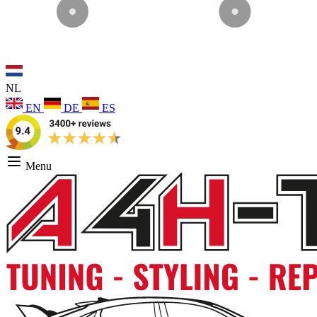
NL
EN
DE
ES
Menu