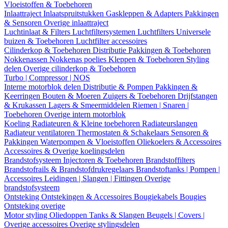
Vloeistoffen & Toebehoren
Inlaattraject
Inlaatspruitstukken
Gaskleppen & Adapters
Pakkingen
& Sensoren
Overige inlaattraject
Luchtinlaat & Filters
Luchtfiltersystemen
Luchtfilters
Universele
buizen & Toebehoren
Luchtfilter accessoires
Cilinderkop & Toebehoren
Distributie
Pakkingen & Toebehoren
Nokkenassen
Nokkenas poelies
Kleppen & Toebehoren
Styling
delen
Overige cilinderkop & Toebehoren
Turbo | Compressor | NOS
Interne motorblok delen
Distributie & Pompen
Pakkingen &
Keerringen
Bouten & Moeren
Zuigers & Toebehoren
Drijfstangen
& Krukassen
Lagers & Smeermiddelen
Riemen | Snaren |
Toebehoren
Overige intern motorblok
Koeling
Radiateuren & Kleine toebehoren
Radiateurslangen
Radiateur ventilatoren
Thermostaten & Schakelaars
Sensoren &
Pakkingen
Waterpompen & Vloeistoffen
Oliekoelers & Accessoires
Accessoires & Overige koelingsdelen
Brandstofsysteem
Injectoren & Toebehoren
Brandstoffilters
Brandstofrails & Brandstofdrukregelaars
Brandstoftanks | Pompen |
Accessoires
Leidingen | Slangen | Fittingen
Overige
brandstofsysteem
Ontsteking
Ontstekingen & Accessoires
Bougiekabels
Bougies
Ontsteking overige
Motor styling
Oliedoppen
Tanks & Slangen
Beugels | Covers |
Overige accessoires
Overige stylingsdelen