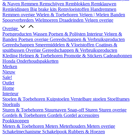
& Naven
Remmen
Remschijven
Remblokken
Remklauwen
Remleidingen
Big brake kits
Remvloeistoffen
Handremmen
Remmen overige
Wielen & Toebehoren
Velgen | Wielen
Banden
Spoorverbreders
Wielmoeren
Draadeinden
Velgen overige
Overige
Poetsproducten
Wassen
Poetsen & Polijsten
Interieur
Velgen &
Banden
Poetsen overige
Gereedschappen & Verbruiksproducten
Gereedschappen
Smeermiddelen & Vloeistoffen
Coatings &
spuitbussen
Overige Gereedschappen & Verbruiksproducten
Kleding
Helmen & Toebehoren
Promotie & Stickers
Cadeaubonnen
Honda Onderhoudspakketten
Merken
Nieuw
Sale!
Outlet
Home
Interieur
Stoelen & Toebehoren
Kuipstoelen
Verstelbare stoelen
Stoelframes
Stoelrails
Sturen & Toebehoren
Stuurnaven
Snap-off
Sturen
Sturen overige
Gordels & Toebehoren
Gordels
Gordel accessoires
Pookknoppen
Meters & Toebehoren
Meters
Meterhouders
Meters overige
Schakelmechanisme
Schakelpook
Rubbers & Hoezen