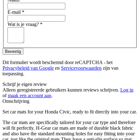
E-mail
*
Wat is je vraag?
*
Bevestig
Dit formulier wordt beschermd door reCAPTCHA - het
Privacybeleid van Google
en
Servicevoorwaarden
zijn van
toepassing.
Schrijf je eigen review
Alleen geregistreerde gebruikers kunnen reviews schrijven.
Log in
of
maak een account aan
.
Omschrijving
Set car mats for your Honda Civic, ready to fit directly into your car.
The car mats are specifically tailored for your car type and therefore
will fit perfectly. H-Gear car mats are made of durable black fabric
and also have the standard mounting holes for easy fitting into your
car, just like the original mats.They have a anti-slip surface so mat