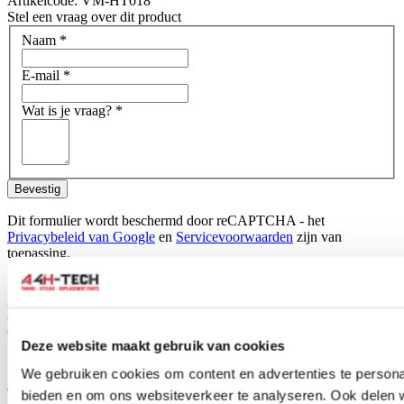
Artikelcode: VM-HT018
Stel een vraag over dit product
Naam
*
E-mail
*
Wat is je vraag?
*
Bevestig
Dit formulier wordt beschermd door reCAPTCHA - het
Privacybeleid van Google
en
Servicevoorwaarden
zijn van
toepassing.
Schrijf je eigen review
Alleen geregistreerde gebruikers kunnen reviews schrijven.
Log in
of
maak een account aan
.
Omschrijving
Deze website maakt gebruik van cookies
Set car mats for your Honda Civic, ready to fit directly into your car.
We gebruiken cookies om content en advertenties te personal
The car mats are specifically tailored for your car type and therefore
bieden en om ons websiteverkeer te analyseren. Ook delen 