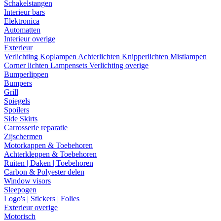
Schakelstangen
Interieur bars
Elektronica
Automatten
Interieur overige
Exterieur
Verlichting
Koplampen
Achterlichten
Knipperlichten
Mistlampen
Corner lichten
Lampensets
Verlichting overige
Bumperlippen
Bumpers
Grill
Spiegels
Spoilers
Side Skirts
Carrosserie reparatie
Zijschermen
Motorkappen & Toebehoren
Achterkleppen & Toebehoren
Ruiten | Daken | Toebehoren
Carbon & Polyester delen
Window visors
Sleepogen
Logo's | Stickers | Folies
Exterieur overige
Motorisch