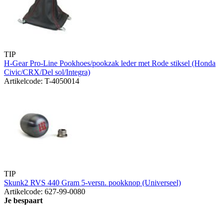
TIP
H-Gear Pro-Line Pookhoes/pookzak leder met Rode stiksel (Honda
Civic/CRX/Del sol/Integra)
Artikelcode: T-4050014
TIP
Skunk2 RVS 440 Gram 5-versn. pookknop (Universeel)
Artikelcode: 627-99-0080
Je bespaart