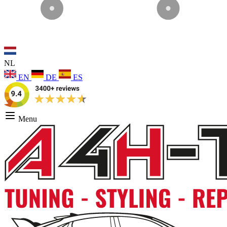
NL
EN
DE
ES
Menu