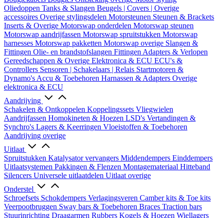
Oliedoppen
Tanks & Slangen
Beugels | Covers | Overige
accessoires
Overige stylingsdelen
Motorsteunen
Steunen & Brackets
Inserts & Overige
Motorswap onderdelen
Motorswap steunen
Motorswap aandrijfassen
Motorswap spruitstukken
Motorswap
harnesses
Motorswap pakketten
Motorswap overige
Slangen &
Fittingen
Olie- en brandstofslangen
Fittingen
Adapters & Verlopen
Gereedschappen & Overige
Elektronica & ECU
ECU's &
Controllers
Sensoren | Schakelaars | Relais
Startmotoren &
Dynamo's
Accu & Toebehoren
Harnassen & Adapters
Overige
elektronica & ECU
Aandrijving
Schakelen & Ontkoppelen
Koppelingssets
Vliegwielen
Aandrijfassen
Homokineten & Hoezen
LSD's
Vertandingen &
Synchro's
Lagers & Keerringen
Vloeistoffen & Toebehoren
Aandrijving overige
Uitlaat
Spruitstukken
Katalysator vervangers
Middendempers
Einddempers
Uitlaatsystemen
Pakkingen & Flenzen
Montagemateriaal
Hitteband
Silencers
Universele uitlaatdelen
Uitlaat overige
Onderstel
Schroefsets
Schokdempers
Verlagingsveren
Camber kits & Toe kits
Veerpootbruggen
Sway bars & Toebehoren
Braces
Traction bars
Stuurinrichting
Draagarmen
Rubbers
Kogels & Hoezen
Wiellagers