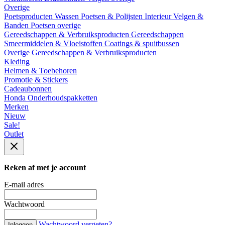
Overige
Poetsproducten
Wassen
Poetsen & Polijsten
Interieur
Velgen &
Banden
Poetsen overige
Gereedschappen & Verbruiksproducten
Gereedschappen
Smeermiddelen & Vloeistoffen
Coatings & spuitbussen
Overige Gereedschappen & Verbruiksproducten
Kleding
Helmen & Toebehoren
Promotie & Stickers
Cadeaubonnen
Honda Onderhoudspakketten
Merken
Nieuw
Sale!
Outlet
Reken af met je account
E-mail adres
Wachtwoord
Wachtwoord vergeten?
Inloggen