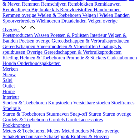
& Naven
Remmen
Remschijven
Remblokken
Remklauwen
Remleidingen
Big brake kits
Remvloeistoffen
Handremmen
Remmen overige
Wielen & Toebehoren
Velgen | Wielen
Banden
Spoorverbreders
Wielmoeren
Draadeinden
Velgen overige
Overige
Poetsproducten
Wassen
Poetsen & Polijsten
Interieur
Velgen &
Banden
Poetsen overige
Gereedschappen & Verbruiksproducten
Gereedschappen
Smeermiddelen & Vloeistoffen
Coatings &
spuitbussen
Overige Gereedschappen & Verbruiksproducten
Kleding
Helmen & Toebehoren
Promotie & Stickers
Cadeaubonnen
Honda Onderhoudspakketten
Merken
Nieuw
Sale!
Outlet
Home
Interieur
Stoelen & Toebehoren
Kuipstoelen
Verstelbare stoelen
Stoelframes
Stoelrails
Sturen & Toebehoren
Stuurnaven
Snap-off
Sturen
Sturen overige
Gordels & Toebehoren
Gordels
Gordel accessoires
Pookknoppen
Meters & Toebehoren
Meters
Meterhouders
Meters overige
Schakelmechanisme
Schakelpook
Rubbers & Hoezen