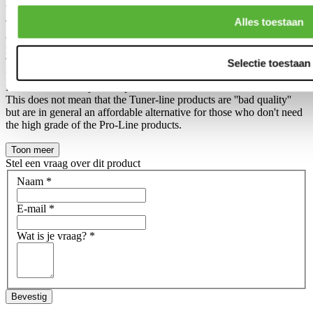
products?
Alles toestaan
The difference between an Tuner-line and Pro-line product has been
created, so we can make 2 different collections in our own product
range.
The Pro-Line is in general a slightly higher grade in a slightly higher
Selectie toestaan
price range, compared to the Tuner-line. Often noticable in the final
finish and durability of the product.
This does not mean that the Tuner-line products are ''bad quality''
but are in general an affordable alternative for those who don't need
the high grade of the Pro-Line products.
Toon meer
Stel een vraag over dit product
Naam
*
E-mail
*
Wat is je vraag?
*
Bevestig