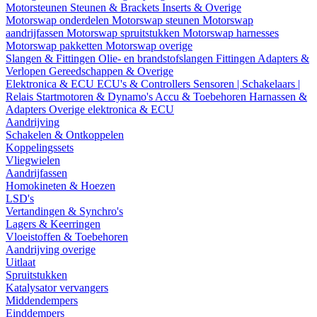
Motorsteunen
Steunen & Brackets
Inserts & Overige
Motorswap onderdelen
Motorswap steunen
Motorswap
aandrijfassen
Motorswap spruitstukken
Motorswap harnesses
Motorswap pakketten
Motorswap overige
Slangen & Fittingen
Olie- en brandstofslangen
Fittingen
Adapters &
Verlopen
Gereedschappen & Overige
Elektronica & ECU
ECU's & Controllers
Sensoren | Schakelaars |
Relais
Startmotoren & Dynamo's
Accu & Toebehoren
Harnassen &
Adapters
Overige elektronica & ECU
Aandrijving
Schakelen & Ontkoppelen
Koppelingssets
Vliegwielen
Aandrijfassen
Homokineten & Hoezen
LSD's
Vertandingen & Synchro's
Lagers & Keerringen
Vloeistoffen & Toebehoren
Aandrijving overige
Uitlaat
Spruitstukken
Katalysator vervangers
Middendempers
Einddempers