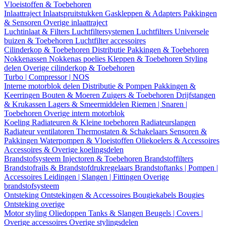
Vloeistoffen & Toebehoren
Inlaattraject
Inlaatspruitstukken
Gaskleppen & Adapters
Pakkingen
& Sensoren
Overige inlaattraject
Luchtinlaat & Filters
Luchtfiltersystemen
Luchtfilters
Universele
buizen & Toebehoren
Luchtfilter accessoires
Cilinderkop & Toebehoren
Distributie
Pakkingen & Toebehoren
Nokkenassen
Nokkenas poelies
Kleppen & Toebehoren
Styling
delen
Overige cilinderkop & Toebehoren
Turbo | Compressor | NOS
Interne motorblok delen
Distributie & Pompen
Pakkingen &
Keerringen
Bouten & Moeren
Zuigers & Toebehoren
Drijfstangen
& Krukassen
Lagers & Smeermiddelen
Riemen | Snaren |
Toebehoren
Overige intern motorblok
Koeling
Radiateuren & Kleine toebehoren
Radiateurslangen
Radiateur ventilatoren
Thermostaten & Schakelaars
Sensoren &
Pakkingen
Waterpompen & Vloeistoffen
Oliekoelers & Accessoires
Accessoires & Overige koelingsdelen
Brandstofsysteem
Injectoren & Toebehoren
Brandstoffilters
Brandstofrails & Brandstofdrukregelaars
Brandstoftanks | Pompen |
Accessoires
Leidingen | Slangen | Fittingen
Overige
brandstofsysteem
Ontsteking
Ontstekingen & Accessoires
Bougiekabels
Bougies
Ontsteking overige
Motor styling
Oliedoppen
Tanks & Slangen
Beugels | Covers |
Overige accessoires
Overige stylingsdelen