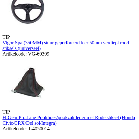
TIP
Vigor Spa (350MM) stuur geperforeerd leer 50mm verdiept rood
stiksels (universeel)
Artikelcode: VG-69399
TIP
H-Gear Pro-Line Pookhoes/pookzak leder met Rode stiksel (Honda
Civic/CRX/Del sol/Integra)
Artikelcode: T-4050014