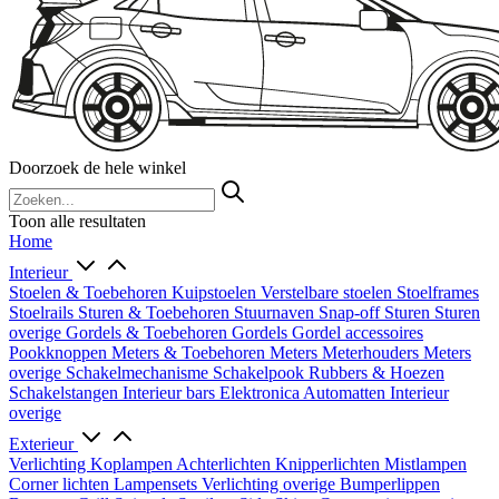
Doorzoek de hele winkel
Toon alle resultaten
Home
Interieur
Stoelen & Toebehoren
Kuipstoelen
Verstelbare stoelen
Stoelframes
Stoelrails
Sturen & Toebehoren
Stuurnaven
Snap-off
Sturen
Sturen
overige
Gordels & Toebehoren
Gordels
Gordel accessoires
Pookknoppen
Meters & Toebehoren
Meters
Meterhouders
Meters
overige
Schakelmechanisme
Schakelpook
Rubbers & Hoezen
Schakelstangen
Interieur bars
Elektronica
Automatten
Interieur
overige
Exterieur
Verlichting
Koplampen
Achterlichten
Knipperlichten
Mistlampen
Corner lichten
Lampensets
Verlichting overige
Bumperlippen