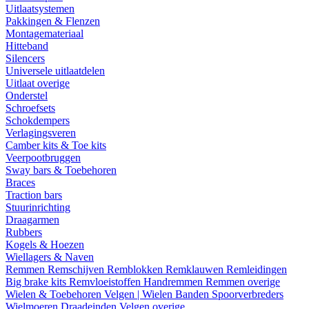
Uitlaatsystemen
Pakkingen & Flenzen
Montagemateriaal
Hitteband
Silencers
Universele uitlaatdelen
Uitlaat overige
Onderstel
Schroefsets
Schokdempers
Verlagingsveren
Camber kits & Toe kits
Veerpootbruggen
Sway bars & Toebehoren
Braces
Traction bars
Stuurinrichting
Draagarmen
Rubbers
Kogels & Hoezen
Wiellagers & Naven
Remmen
Remschijven
Remblokken
Remklauwen
Remleidingen
Big brake kits
Remvloeistoffen
Handremmen
Remmen overige
Wielen & Toebehoren
Velgen | Wielen
Banden
Spoorverbreders
Wielmoeren
Draadeinden
Velgen overige