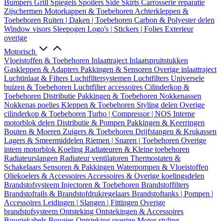
Bumpers
Grill
Spiegels
Spoilers
Side Skirts
Carrosserie reparatie
Zijschermen
Motorkappen & Toebehoren
Achterkleppen &
Toebehoren
Ruiten | Daken | Toebehoren
Carbon & Polyester delen
Window visors
Sleepogen
Logo's | Stickers | Folies
Exterieur
overige
Motorisch
Vloeistoffen & Toebehoren
Inlaattraject
Inlaatspruitstukken
Gaskleppen & Adapters
Pakkingen & Sensoren
Overige inlaattraject
Luchtinlaat & Filters
Luchtfiltersystemen
Luchtfilters
Universele
buizen & Toebehoren
Luchtfilter accessoires
Cilinderkop &
Toebehoren
Distributie
Pakkingen & Toebehoren
Nokkenassen
Nokkenas poelies
Kleppen & Toebehoren
Styling delen
Overige
cilinderkop & Toebehoren
Turbo | Compressor | NOS
Interne
motorblok delen
Distributie & Pompen
Pakkingen & Keerringen
Bouten & Moeren
Zuigers & Toebehoren
Drijfstangen & Krukassen
Lagers & Smeermiddelen
Riemen | Snaren | Toebehoren
Overige
intern motorblok
Koeling
Radiateuren & Kleine toebehoren
Radiateurslangen
Radiateur ventilatoren
Thermostaten &
Schakelaars
Sensoren & Pakkingen
Waterpompen & Vloeistoffen
Oliekoelers & Accessoires
Accessoires & Overige koelingsdelen
Brandstofsysteem
Injectoren & Toebehoren
Brandstoffilters
Brandstofrails & Brandstofdrukregelaars
Brandstoftanks | Pompen |
Accessoires
Leidingen | Slangen | Fittingen
Overige
brandstofsysteem
Ontsteking
Ontstekingen & Accessoires
Bougiekabels
Bougies
Ontsteking overige
Motor styling