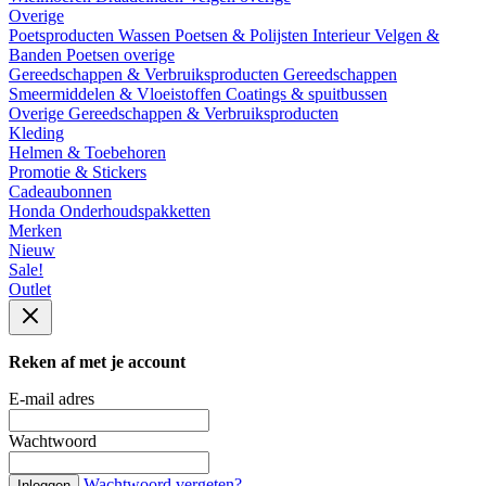
Overige
Poetsproducten
Wassen
Poetsen & Polijsten
Interieur
Velgen &
Banden
Poetsen overige
Gereedschappen & Verbruiksproducten
Gereedschappen
Smeermiddelen & Vloeistoffen
Coatings & spuitbussen
Overige Gereedschappen & Verbruiksproducten
Kleding
Helmen & Toebehoren
Promotie & Stickers
Cadeaubonnen
Honda Onderhoudspakketten
Merken
Nieuw
Sale!
Outlet
Reken af met je account
E-mail adres
Wachtwoord
Wachtwoord vergeten?
Inloggen