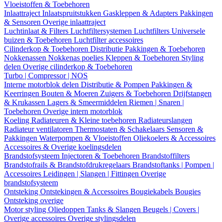
Vloeistoffen & Toebehoren
Inlaattraject
Inlaatspruitstukken
Gaskleppen & Adapters
Pakkingen
& Sensoren
Overige inlaattraject
Luchtinlaat & Filters
Luchtfiltersystemen
Luchtfilters
Universele
buizen & Toebehoren
Luchtfilter accessoires
Cilinderkop & Toebehoren
Distributie
Pakkingen & Toebehoren
Nokkenassen
Nokkenas poelies
Kleppen & Toebehoren
Styling
delen
Overige cilinderkop & Toebehoren
Turbo | Compressor | NOS
Interne motorblok delen
Distributie & Pompen
Pakkingen &
Keerringen
Bouten & Moeren
Zuigers & Toebehoren
Drijfstangen
& Krukassen
Lagers & Smeermiddelen
Riemen | Snaren |
Toebehoren
Overige intern motorblok
Koeling
Radiateuren & Kleine toebehoren
Radiateurslangen
Radiateur ventilatoren
Thermostaten & Schakelaars
Sensoren &
Pakkingen
Waterpompen & Vloeistoffen
Oliekoelers & Accessoires
Accessoires & Overige koelingsdelen
Brandstofsysteem
Injectoren & Toebehoren
Brandstoffilters
Brandstofrails & Brandstofdrukregelaars
Brandstoftanks | Pompen |
Accessoires
Leidingen | Slangen | Fittingen
Overige
brandstofsysteem
Ontsteking
Ontstekingen & Accessoires
Bougiekabels
Bougies
Ontsteking overige
Motor styling
Oliedoppen
Tanks & Slangen
Beugels | Covers |
Overige accessoires
Overige stylingsdelen