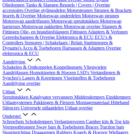
Oliedoppen
Tanks & Slangen
Beugels | Covers | Overige
accessoires
Overige stylingsdelen
Motorsteunen
Steunen & Brackets
Inserts & Overige
Motorswap onderdelen
Motorswap steunen
Motorswap aandrijfassen
Motorswap spruitstukken
Motorswap
harnesses
Motorswap pakketten
Motorswap overige
Slangen &
Fittingen
Olie- en brandstofslangen
Fittingen
Adapters & Verlopen
Gereedschappen & Overige
Elektronica & ECU
ECU's &
Controllers
Sensoren | Schakelaars | Relais
Startmotoren &
Dynamo's
Accu & Toebehoren
Harnassen & Adapters
Overige
elektronica & ECU
Aandrijving
Schakelen & Ontkoppelen
Koppelingssets
Vliegwielen
Aandrijfassen
Homokineten & Hoezen
LSD's
Vertandingen &
Synchro's
Lagers & Keerringen
Vloeistoffen & Toebehoren
Aandrijving overige
Uitlaat
Spruitstukken
Katalysator vervangers
Middendempers
Einddempers
Uitlaatsystemen
Pakkingen & Flenzen
Montagemateriaal
Hitteband
Silencers
Universele uitlaatdelen
Uitlaat overige
Onderstel
Schroefsets
Schokdempers
Verlagingsveren
Camber kits & Toe kits
Veerpootbruggen
Sway bars & Toebehoren
Braces
Traction bars
Stuurinrichting
Draagarmen
Rubbers
Kogels & Hoezen
Wiellagers