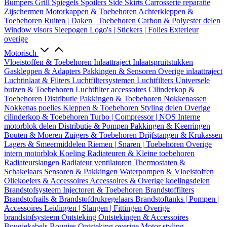
Bumpers
Grill
Spiegels
Spoilers
Side Skirts
Carrosserie reparatie
Zijschermen
Motorkappen & Toebehoren
Achterkleppen &
Toebehoren
Ruiten | Daken | Toebehoren
Carbon & Polyester delen
Window visors
Sleepogen
Logo's | Stickers | Folies
Exterieur
overige
Motorisch
Vloeistoffen & Toebehoren
Inlaattraject
Inlaatspruitstukken
Gaskleppen & Adapters
Pakkingen & Sensoren
Overige inlaattraject
Luchtinlaat & Filters
Luchtfiltersystemen
Luchtfilters
Universele
buizen & Toebehoren
Luchtfilter accessoires
Cilinderkop &
Toebehoren
Distributie
Pakkingen & Toebehoren
Nokkenassen
Nokkenas poelies
Kleppen & Toebehoren
Styling delen
Overige
cilinderkop & Toebehoren
Turbo | Compressor | NOS
Interne
motorblok delen
Distributie & Pompen
Pakkingen & Keerringen
Bouten & Moeren
Zuigers & Toebehoren
Drijfstangen & Krukassen
Lagers & Smeermiddelen
Riemen | Snaren | Toebehoren
Overige
intern motorblok
Koeling
Radiateuren & Kleine toebehoren
Radiateurslangen
Radiateur ventilatoren
Thermostaten &
Schakelaars
Sensoren & Pakkingen
Waterpompen & Vloeistoffen
Oliekoelers & Accessoires
Accessoires & Overige koelingsdelen
Brandstofsysteem
Injectoren & Toebehoren
Brandstoffilters
Brandstofrails & Brandstofdrukregelaars
Brandstoftanks | Pompen |
Accessoires
Leidingen | Slangen | Fittingen
Overige
brandstofsysteem
Ontsteking
Ontstekingen & Accessoires
Bougiekabels
Bougies
Ontsteking overige
Motor styling