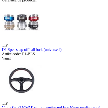
Gerelateerde producten
TIP
D1 Spec snap off ball-lock (universeel)
Artikelcode: D1-BLS
Vanaf
TIP
Vigor Spa (350MM) stuur geperforeerd leer 50mm verdiept rood