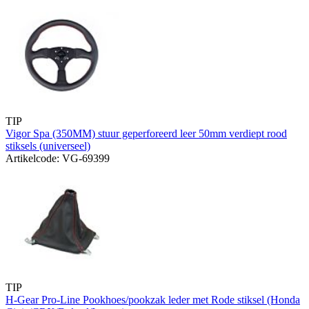
TIP
Vigor Spa (350MM) stuur geperforeerd leer 50mm verdiept rood
stiksels (universeel)
Artikelcode: VG-69399
TIP
H-Gear Pro-Line Pookhoes/pookzak leder met Rode stiksel (Honda