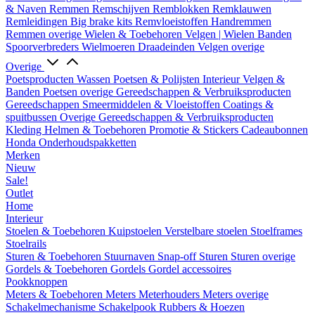
& Naven
Remmen
Remschijven
Remblokken
Remklauwen
Remleidingen
Big brake kits
Remvloeistoffen
Handremmen
Remmen overige
Wielen & Toebehoren
Velgen | Wielen
Banden
Spoorverbreders
Wielmoeren
Draadeinden
Velgen overige
Overige
Poetsproducten
Wassen
Poetsen & Polijsten
Interieur
Velgen &
Banden
Poetsen overige
Gereedschappen & Verbruiksproducten
Gereedschappen
Smeermiddelen & Vloeistoffen
Coatings &
spuitbussen
Overige Gereedschappen & Verbruiksproducten
Kleding
Helmen & Toebehoren
Promotie & Stickers
Cadeaubonnen
Honda Onderhoudspakketten
Merken
Nieuw
Sale!
Outlet
Home
Interieur
Stoelen & Toebehoren
Kuipstoelen
Verstelbare stoelen
Stoelframes
Stoelrails
Sturen & Toebehoren
Stuurnaven
Snap-off
Sturen
Sturen overige
Gordels & Toebehoren
Gordels
Gordel accessoires
Pookknoppen
Meters & Toebehoren
Meters
Meterhouders
Meters overige
Schakelmechanisme
Schakelpook
Rubbers & Hoezen