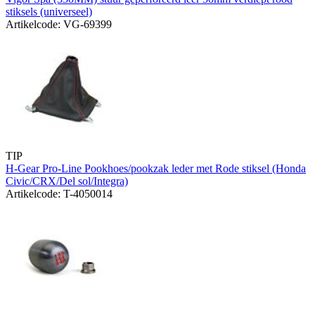
stiksels (universeel)
Artikelcode: VG-69399
TIP
H-Gear Pro-Line Pookhoes/pookzak leder met Rode stiksel (Honda
Civic/CRX/Del sol/Integra)
Artikelcode: T-4050014