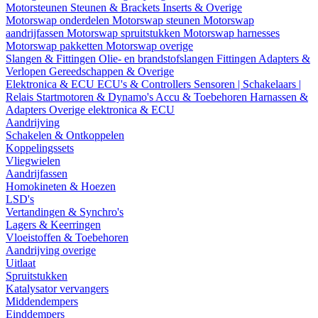
Motorsteunen
Steunen & Brackets
Inserts & Overige
Motorswap onderdelen
Motorswap steunen
Motorswap
aandrijfassen
Motorswap spruitstukken
Motorswap harnesses
Motorswap pakketten
Motorswap overige
Slangen & Fittingen
Olie- en brandstofslangen
Fittingen
Adapters &
Verlopen
Gereedschappen & Overige
Elektronica & ECU
ECU's & Controllers
Sensoren | Schakelaars |
Relais
Startmotoren & Dynamo's
Accu & Toebehoren
Harnassen &
Adapters
Overige elektronica & ECU
Aandrijving
Schakelen & Ontkoppelen
Koppelingssets
Vliegwielen
Aandrijfassen
Homokineten & Hoezen
LSD's
Vertandingen & Synchro's
Lagers & Keerringen
Vloeistoffen & Toebehoren
Aandrijving overige
Uitlaat
Spruitstukken
Katalysator vervangers
Middendempers
Einddempers