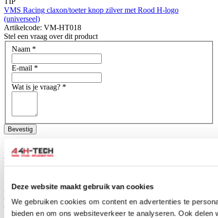
TIP
VMS Racing claxon/toeter knop zilver met Rood H-logo
(universeel)
Artikelcode: VM-HT018
Stel een vraag over dit product
Naam
*
E-mail
*
Wat is je vraag?
*
Bevestig
Dit formulier wordt beschermd door reCAPTCHA - het
Privacybeleid van Google
en
Servicevoorwaarden
zijn van
toepassing.
Schrijf je eigen review
Deze website maakt gebruik van cookies
Alleen geregistreerde gebruikers kunnen reviews schrijven.
Log in
of
maak een account aan
.
We gebruiken cookies om content en advertenties te personal
Omschrijving
bieden en om ons websiteverkeer te analyseren. Ook delen 