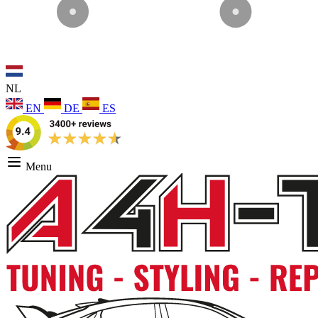
NL
EN
DE
ES
Menu