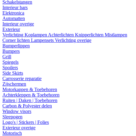
Schakelstangen
Interieur bars
Elektronica
Automatten
Interieur overige
Exterieur
Verlichting
Koplampen
Achterlichten
Knipperlichten
Mistlampen
Corner lichten
Lampensets
Verlichting overige
Bumperlippen
Bumpers
Grill
Spiegels
Spoilers
Side Skirts
Carrosserie reparatie
Zijschermen
Motorkappen & Toebehoren
Achterkleppen & Toebehoren
Ruiten | Daken | Toebehoren
Carbon & Polyester delen
Window visors
Sleepogen
Logo's | Stickers | Folies
Exterieur overige
Motorisch