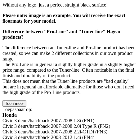
Without any logo, just a perfect straight black surface!
Please note: image is an example. You will receive the exact
floormats for your model.
Difference between ''Pro-Line'' and ''Tuner line'' H-gear
products?
The difference between an Tuner-line and Pro-line product has been
created, so we can make 2 different collections in our own product
range.
The Pro-Line is in general a slightly higher grade in a slightly higher
price range, compared to the Tuner-line. Often noticable in the final
finish and durability of the product.
This does not mean that the Tuner-line products are ''bad quality''
but are in general an affordable alternative for those who don't need
the high grade of the Pro-Line products.
Toon meer
Toepasbaar op:
Honda
Civic 3 deurs/hatchback 2007-2008 1.8i (FN1)
Civic 3 deurs/hatchback 2007-2008 2.0i Type R (FN2)
Civic 3 deurs/hatchback 2007-2008 2.2i-CTDi (FN3)
Civic 3 deurs/hatchback 2008-2012 1.4i (FN4)