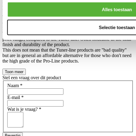
Difference between ''Pro-Line'' and ''Tuner line'' H-gear
products?
Alles toestaan
The difference between an Tuner-line and Pro-line product has been
created, so we can make 2 different collections in our own product
Selectie toestaan
range.
The Pro-Line is in general a slightly higher grade in a slightly higher
price range, compared to the Tuner-line. Often noticable in the final
finish and durability of the product.
This does not mean that the Tuner-line products are ''bad quality''
but are in general an affordable alternative for those who don't need
the high grade of the Pro-Line products.
Toon meer
Stel een vraag over dit product
Naam
*
E-mail
*
Wat is je vraag?
*
Bevestig