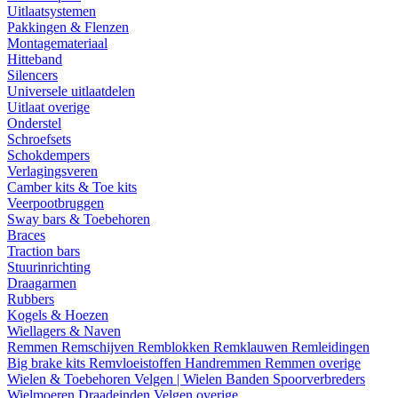
Uitlaatsystemen
Pakkingen & Flenzen
Montagemateriaal
Hitteband
Silencers
Universele uitlaatdelen
Uitlaat overige
Onderstel
Schroefsets
Schokdempers
Verlagingsveren
Camber kits & Toe kits
Veerpootbruggen
Sway bars & Toebehoren
Braces
Traction bars
Stuurinrichting
Draagarmen
Rubbers
Kogels & Hoezen
Wiellagers & Naven
Remmen
Remschijven
Remblokken
Remklauwen
Remleidingen
Big brake kits
Remvloeistoffen
Handremmen
Remmen overige
Wielen & Toebehoren
Velgen | Wielen
Banden
Spoorverbreders
Wielmoeren
Draadeinden
Velgen overige