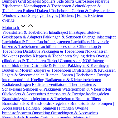
Bumpers
Grill
Spiegels
Spoilers
Side Skirts
Carrosserie reparatie
Zijschermen
Motorkappen & Toebehoren
Achterkleppen &
Toebehoren
Ruiten | Daken | Toebehoren
Carbon & Polyester delen
Window visors
Sleepogen
Logo's | Stickers | Folies
Exterieur
overige
Motorisch
Vloeistoffen & Toebehoren
Inlaattraject
Inlaatspruitstukken
Gaskleppen & Adapters
Pakkingen & Sensoren
Overige inlaattraject
Luchtinlaat & Filters
Luchtfiltersystemen
Luchtfilters
Universele
buizen & Toebehoren
Luchtfilter accessoires
Cilinderkop &
Toebehoren
Distributie
Pakkingen & Toebehoren
Nokkenassen
Nokkenas poelies
Kleppen & Toebehoren
Styling delen
Overige
cilinderkop & Toebehoren
Turbo | Compressor | NOS
Interne
motorblok delen
Distributie & Pompen
Pakkingen & Keerringen
Bouten & Moeren
Zuigers & Toebehoren
Drijfstangen & Krukassen
Lagers & Smeermiddelen
Riemen | Snaren | Toebehoren
Overige
intern motorblok
Koeling
Radiateuren & Kleine toebehoren
Radiateurslangen
Radiateur ventilatoren
Thermostaten &
Schakelaars
Sensoren & Pakkingen
Waterpompen & Vloeistoffen
Oliekoelers & Accessoires
Accessoires & Overige koelingsdelen
Brandstofsysteem
Injectoren & Toebehoren
Brandstoffilters
Brandstofrails & Brandstofdrukregelaars
Brandstoftanks | Pompen |
Accessoires
Leidingen | Slangen | Fittingen
Overige
brandstofsysteem
Ontsteking
Ontstekingen & Accessoires
Bougiekabels
Bougies
Ontsteking overige
Motor styling