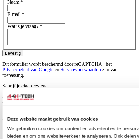
Naam
*
E-mail
*
Wat is je vraag?
*
Bevestig
Dit formulier wordt beschermd door reCAPTCHA - het
Privacybeleid van Google
en
Servicevoorwaarden
zijn van
toepassing.
Schrijf je eigen review
Alleen geregistreerde gebruikers kunnen reviews schrijven.
Log in
of
maak een account aan
.
Omschrijving
Set car mats for your Honda Accord, ready to fit directly into your
car.
Deze website maakt gebruik van cookies
We gebruiken cookies om content en advertenties te personal
The car mats are specifically tailored for your car type and therefore
will fit perfectly. H-Gear car mats are made of durable black fabric
bieden en om ons websiteverkeer te analyseren. Ook delen 