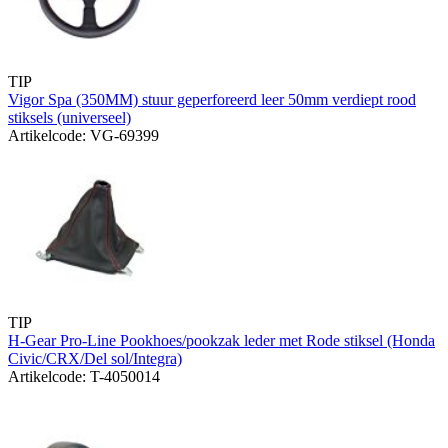
TIP
Vigor Spa (350MM) stuur geperforeerd leer 50mm verdiept rood
stiksels (universeel)
Artikelcode: VG-69399
TIP
H-Gear Pro-Line Pookhoes/pookzak leder met Rode stiksel (Honda
Civic/CRX/Del sol/Integra)
Artikelcode: T-4050014