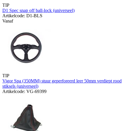
TIP
D1 Spec snap off ball-lock (universeel)
Artikelcode: D1-BLS
Vanaf
TIP
Vigor Spa (350MM) stuur geperforeerd leer 50mm verdiept rood
stiksels (universeel)
Artikelcode: VG-69399