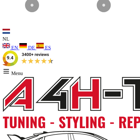
NL
EN
DE
ES
Menu