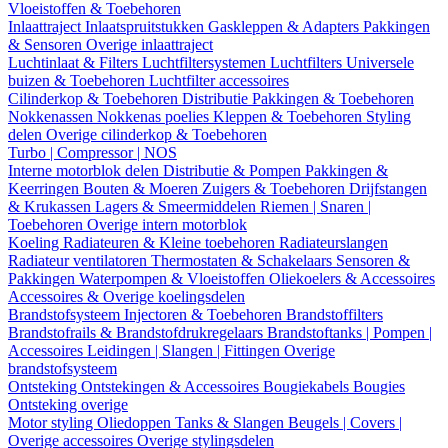
Vloeistoffen & Toebehoren
Inlaattraject
Inlaatspruitstukken
Gaskleppen & Adapters
Pakkingen
& Sensoren
Overige inlaattraject
Luchtinlaat & Filters
Luchtfiltersystemen
Luchtfilters
Universele
buizen & Toebehoren
Luchtfilter accessoires
Cilinderkop & Toebehoren
Distributie
Pakkingen & Toebehoren
Nokkenassen
Nokkenas poelies
Kleppen & Toebehoren
Styling
delen
Overige cilinderkop & Toebehoren
Turbo | Compressor | NOS
Interne motorblok delen
Distributie & Pompen
Pakkingen &
Keerringen
Bouten & Moeren
Zuigers & Toebehoren
Drijfstangen
& Krukassen
Lagers & Smeermiddelen
Riemen | Snaren |
Toebehoren
Overige intern motorblok
Koeling
Radiateuren & Kleine toebehoren
Radiateurslangen
Radiateur ventilatoren
Thermostaten & Schakelaars
Sensoren &
Pakkingen
Waterpompen & Vloeistoffen
Oliekoelers & Accessoires
Accessoires & Overige koelingsdelen
Brandstofsysteem
Injectoren & Toebehoren
Brandstoffilters
Brandstofrails & Brandstofdrukregelaars
Brandstoftanks | Pompen |
Accessoires
Leidingen | Slangen | Fittingen
Overige
brandstofsysteem
Ontsteking
Ontstekingen & Accessoires
Bougiekabels
Bougies
Ontsteking overige
Motor styling
Oliedoppen
Tanks & Slangen
Beugels | Covers |
Overige accessoires
Overige stylingsdelen