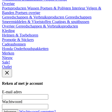
Overige
Poetsproducten
Wassen
Poetsen & Polijsten
Interieur
Velgen &
Banden
Poetsen overige
Gereedschappen & Verbruiksproducten
Gereedschappen
Smeermiddelen & Vloeistoffen
Coatings & spuitbussen
Overige Gereedschappen & Verbruiksproducten
Kleding
Helmen & Toebehoren
Promotie & Stickers
Cadeaubonnen
Honda Onderhoudspakketten
Merken
Nieuw
Sale!
Outlet
Reken af met je account
E-mail adres
Wachtwoord
Wachtwoord vergeten?
Inloggen