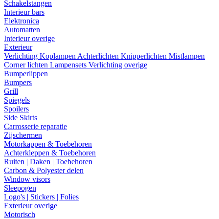
Schakelstangen
Interieur bars
Elektronica
Automatten
Interieur overige
Exterieur
Verlichting
Koplampen
Achterlichten
Knipperlichten
Mistlampen
Corner lichten
Lampensets
Verlichting overige
Bumperlippen
Bumpers
Grill
Spiegels
Spoilers
Side Skirts
Carrosserie reparatie
Zijschermen
Motorkappen & Toebehoren
Achterkleppen & Toebehoren
Ruiten | Daken | Toebehoren
Carbon & Polyester delen
Window visors
Sleepogen
Logo's | Stickers | Folies
Exterieur overige
Motorisch