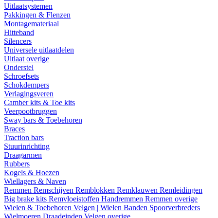
Uitlaatsystemen
Pakkingen & Flenzen
Montagemateriaal
Hitteband
Silencers
Universele uitlaatdelen
Uitlaat overige
Onderstel
Schroefsets
Schokdempers
Verlagingsveren
Camber kits & Toe kits
Veerpootbruggen
Sway bars & Toebehoren
Braces
Traction bars
Stuurinrichting
Draagarmen
Rubbers
Kogels & Hoezen
Wiellagers & Naven
Remmen
Remschijven
Remblokken
Remklauwen
Remleidingen
Big brake kits
Remvloeistoffen
Handremmen
Remmen overige
Wielen & Toebehoren
Velgen | Wielen
Banden
Spoorverbreders
Wielmoeren
Draadeinden
Velgen overige