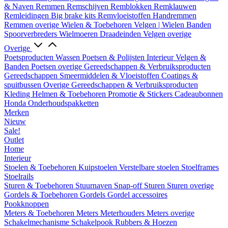
& Naven
Remmen
Remschijven
Remblokken
Remklauwen
Remleidingen
Big brake kits
Remvloeistoffen
Handremmen
Remmen overige
Wielen & Toebehoren
Velgen | Wielen
Banden
Spoorverbreders
Wielmoeren
Draadeinden
Velgen overige
Overige
Poetsproducten
Wassen
Poetsen & Polijsten
Interieur
Velgen &
Banden
Poetsen overige
Gereedschappen & Verbruiksproducten
Gereedschappen
Smeermiddelen & Vloeistoffen
Coatings &
spuitbussen
Overige Gereedschappen & Verbruiksproducten
Kleding
Helmen & Toebehoren
Promotie & Stickers
Cadeaubonnen
Honda Onderhoudspakketten
Merken
Nieuw
Sale!
Outlet
Home
Interieur
Stoelen & Toebehoren
Kuipstoelen
Verstelbare stoelen
Stoelframes
Stoelrails
Sturen & Toebehoren
Stuurnaven
Snap-off
Sturen
Sturen overige
Gordels & Toebehoren
Gordels
Gordel accessoires
Pookknoppen
Meters & Toebehoren
Meters
Meterhouders
Meters overige
Schakelmechanisme
Schakelpook
Rubbers & Hoezen