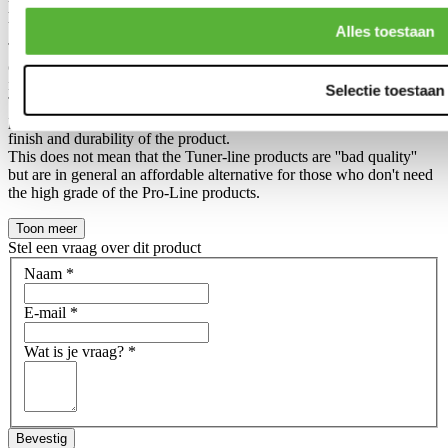
products?
Alles toestaan
The difference between an Tuner-line and Pro-line product has been
created, so we can make 2 different collections in our own product
range.
Selectie toestaan
The Pro-Line is in general a slightly higher grade in a slightly higher
price range, compared to the Tuner-line. Often noticable in the final
finish and durability of the product.
This does not mean that the Tuner-line products are ''bad quality''
but are in general an affordable alternative for those who don't need
the high grade of the Pro-Line products.
Toon meer
Stel een vraag over dit product
Naam
*
E-mail
*
Wat is je vraag?
*
Bevestig