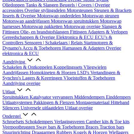
Oliedoppen
Tanks & Slangen
Beugels | Covers | Overige
accessoires
Overige stylingsdelen
Motorsteunen
Steunen & Brackets
Inserts & Overige
Motorswap onderdelen
Motorswap steunen
Motorswap aandrijfassen
Motorswap spruitstukken
Motorswap
harnesses
Motorswap pakketten
Motorswap overige
Slangen &
Fittingen
Olie- en brandstofslangen
Fittingen
Adapters & Verlopen
Gereedschappen & Overige
Elektronica & ECU
ECU's &
Controllers
Sensoren | Schakelaars | Relais
Startmotoren &
Dynamo's
Accu & Toebehoren
Harnassen & Adapters
Overige
elektronica & ECU
Aandrijving
Schakelen & Ontkoppelen
Koppelingssets
Vliegwielen
Aandrijfassen
Homokineten & Hoezen
LSD's
Vertandingen &
Synchro's
Lagers & Keerringen
Vloeistoffen & Toebehoren
Aandrijving overige
Uitlaat
Spruitstukken
Katalysator vervangers
Middendempers
Einddempers
Uitlaatsystemen
Pakkingen & Flenzen
Montagemateriaal
Hitteband
Silencers
Universele uitlaatdelen
Uitlaat overige
Onderstel
Schroefsets
Schokdempers
Verlagingsveren
Camber kits & Toe kits
Veerpootbruggen
Sway bars & Toebehoren
Braces
Traction bars
Stuurinrichting
Draagarmen
Rubbers
Kogels & Hoezen
Wiellagers