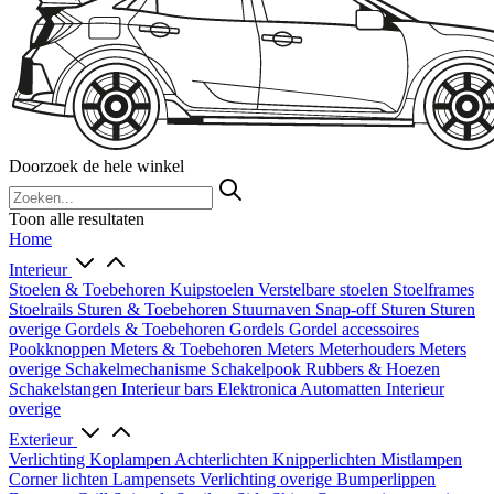
Doorzoek de hele winkel
Toon alle resultaten
Home
Interieur
Stoelen & Toebehoren
Kuipstoelen
Verstelbare stoelen
Stoelframes
Stoelrails
Sturen & Toebehoren
Stuurnaven
Snap-off
Sturen
Sturen
overige
Gordels & Toebehoren
Gordels
Gordel accessoires
Pookknoppen
Meters & Toebehoren
Meters
Meterhouders
Meters
overige
Schakelmechanisme
Schakelpook
Rubbers & Hoezen
Schakelstangen
Interieur bars
Elektronica
Automatten
Interieur
overige
Exterieur
Verlichting
Koplampen
Achterlichten
Knipperlichten
Mistlampen
Corner lichten
Lampensets
Verlichting overige
Bumperlippen