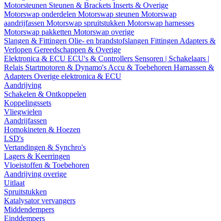
Motorsteunen
Steunen & Brackets
Inserts & Overige
Motorswap onderdelen
Motorswap steunen
Motorswap
aandrijfassen
Motorswap spruitstukken
Motorswap harnesses
Motorswap pakketten
Motorswap overige
Slangen & Fittingen
Olie- en brandstofslangen
Fittingen
Adapters &
Verlopen
Gereedschappen & Overige
Elektronica & ECU
ECU's & Controllers
Sensoren | Schakelaars |
Relais
Startmotoren & Dynamo's
Accu & Toebehoren
Harnassen &
Adapters
Overige elektronica & ECU
Aandrijving
Schakelen & Ontkoppelen
Koppelingssets
Vliegwielen
Aandrijfassen
Homokineten & Hoezen
LSD's
Vertandingen & Synchro's
Lagers & Keerringen
Vloeistoffen & Toebehoren
Aandrijving overige
Uitlaat
Spruitstukken
Katalysator vervangers
Middendempers
Einddempers