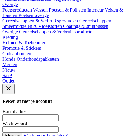
Overige
Poetsproducten
Wassen
Poetsen & Polijsten
Interieur
Velgen &
Banden
Poetsen overige
Gereedschappen & Verbruiksproducten
Gereedschappen
Smeermiddelen & Vloeistoffen
Coatings & spuitbussen
Overige Gereedschappen & Verbruiksproducten
Kleding
Helmen & Toebehoren
Promotie & Stickers
Cadeaubonnen
Honda Onderhoudspakketten
Merken
Nieuw
Sale!
Outlet
Reken af met je account
E-mail adres
Wachtwoord
Wachtwoord vergeten?
Inloggen