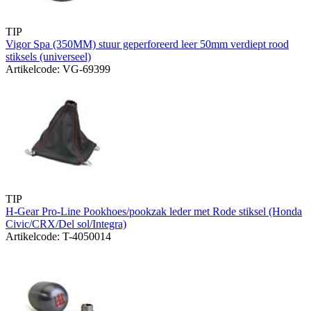
TIP
Vigor Spa (350MM) stuur geperforeerd leer 50mm verdiept rood
stiksels (universeel)
Artikelcode: VG-69399
TIP
H-Gear Pro-Line Pookhoes/pookzak leder met Rode stiksel (Honda
Civic/CRX/Del sol/Integra)
Artikelcode: T-4050014