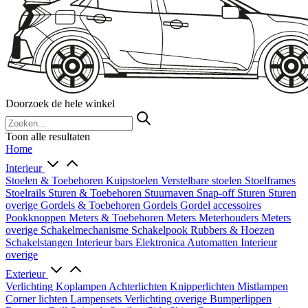
Doorzoek de hele winkel
Toon alle resultaten
Home
Interieur
Stoelen & Toebehoren
Kuipstoelen
Verstelbare stoelen
Stoelframes
Stoelrails
Sturen & Toebehoren
Stuurnaven
Snap-off
Sturen
Sturen
overige
Gordels & Toebehoren
Gordels
Gordel accessoires
Pookknoppen
Meters & Toebehoren
Meters
Meterhouders
Meters
overige
Schakelmechanisme
Schakelpook
Rubbers & Hoezen
Schakelstangen
Interieur bars
Elektronica
Automatten
Interieur
overige
Exterieur
Verlichting
Koplampen
Achterlichten
Knipperlichten
Mistlampen
Corner lichten
Lampensets
Verlichting overige
Bumperlippen