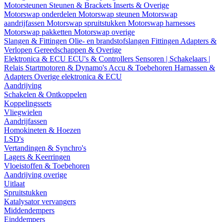
Motorsteunen
Steunen & Brackets
Inserts & Overige
Motorswap onderdelen
Motorswap steunen
Motorswap
aandrijfassen
Motorswap spruitstukken
Motorswap harnesses
Motorswap pakketten
Motorswap overige
Slangen & Fittingen
Olie- en brandstofslangen
Fittingen
Adapters &
Verlopen
Gereedschappen & Overige
Elektronica & ECU
ECU's & Controllers
Sensoren | Schakelaars |
Relais
Startmotoren & Dynamo's
Accu & Toebehoren
Harnassen &
Adapters
Overige elektronica & ECU
Aandrijving
Schakelen & Ontkoppelen
Koppelingssets
Vliegwielen
Aandrijfassen
Homokineten & Hoezen
LSD's
Vertandingen & Synchro's
Lagers & Keerringen
Vloeistoffen & Toebehoren
Aandrijving overige
Uitlaat
Spruitstukken
Katalysator vervangers
Middendempers
Einddempers