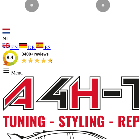
NL
EN
DE
ES
Menu