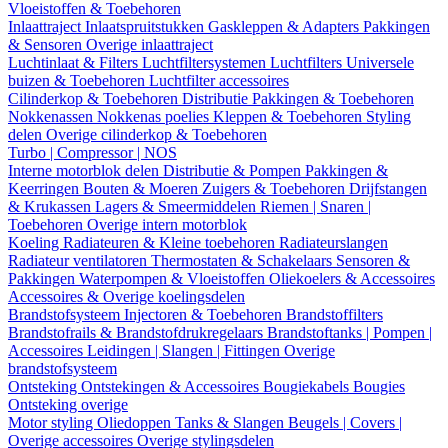
Vloeistoffen & Toebehoren
Inlaattraject
Inlaatspruitstukken
Gaskleppen & Adapters
Pakkingen
& Sensoren
Overige inlaattraject
Luchtinlaat & Filters
Luchtfiltersystemen
Luchtfilters
Universele
buizen & Toebehoren
Luchtfilter accessoires
Cilinderkop & Toebehoren
Distributie
Pakkingen & Toebehoren
Nokkenassen
Nokkenas poelies
Kleppen & Toebehoren
Styling
delen
Overige cilinderkop & Toebehoren
Turbo | Compressor | NOS
Interne motorblok delen
Distributie & Pompen
Pakkingen &
Keerringen
Bouten & Moeren
Zuigers & Toebehoren
Drijfstangen
& Krukassen
Lagers & Smeermiddelen
Riemen | Snaren |
Toebehoren
Overige intern motorblok
Koeling
Radiateuren & Kleine toebehoren
Radiateurslangen
Radiateur ventilatoren
Thermostaten & Schakelaars
Sensoren &
Pakkingen
Waterpompen & Vloeistoffen
Oliekoelers & Accessoires
Accessoires & Overige koelingsdelen
Brandstofsysteem
Injectoren & Toebehoren
Brandstoffilters
Brandstofrails & Brandstofdrukregelaars
Brandstoftanks | Pompen |
Accessoires
Leidingen | Slangen | Fittingen
Overige
brandstofsysteem
Ontsteking
Ontstekingen & Accessoires
Bougiekabels
Bougies
Ontsteking overige
Motor styling
Oliedoppen
Tanks & Slangen
Beugels | Covers |
Overige accessoires
Overige stylingsdelen