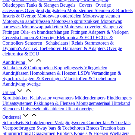
Oliedoppen
Tanks & Slangen
Beugels | Covers | Overige
accessoires
Overige stylingsdelen
Motorsteunen
Steunen & Brackets
Inserts & Overige
Motorswap onderdelen
Motorswap steunen
Motorswap aandrijfassen
Motorswap spruitstukken
Motorswap
harnesses
Motorswap pakketten
Motorswap overige
Slangen &
Fittingen
Olie- en brandstofslangen
Fittingen
Adapters & Verlopen
Gereedschappen & Overige
Elektronica & ECU
ECU's &
Controllers
Sensoren | Schakelaars | Relais
Startmotoren &
Dynamo's
Accu & Toebehoren
Harnassen & Adapters
Overige
elektronica & ECU
Aandrijving
Schakelen & Ontkoppelen
Koppelingssets
Vliegwielen
Aandrijfassen
Homokineten & Hoezen
LSD's
Vertandingen &
Synchro's
Lagers & Keerringen
Vloeistoffen & Toebehoren
Aandrijving overige
Uitlaat
Spruitstukken
Katalysator vervangers
Middendempers
Einddempers
Uitlaatsystemen
Pakkingen & Flenzen
Montagemateriaal
Hitteband
Silencers
Universele uitlaatdelen
Uitlaat overige
Onderstel
Schroefsets
Schokdempers
Verlagingsveren
Camber kits & Toe kits
Veerpootbruggen
Sway bars & Toebehoren
Braces
Traction bars
Stuurinrichting
Draagarmen
Rubbers
Kogels & Hoezen
Wiellagers