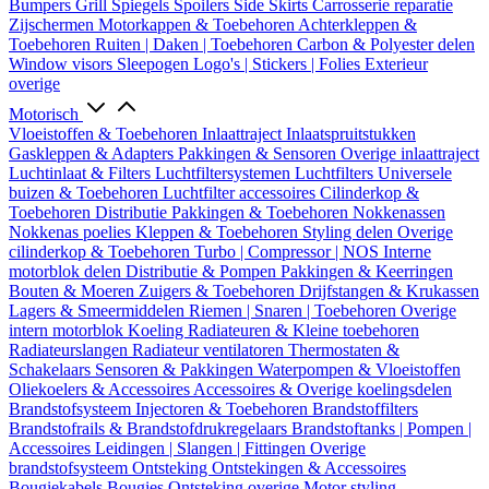
Bumpers
Grill
Spiegels
Spoilers
Side Skirts
Carrosserie reparatie
Zijschermen
Motorkappen & Toebehoren
Achterkleppen &
Toebehoren
Ruiten | Daken | Toebehoren
Carbon & Polyester delen
Window visors
Sleepogen
Logo's | Stickers | Folies
Exterieur
overige
Motorisch
Vloeistoffen & Toebehoren
Inlaattraject
Inlaatspruitstukken
Gaskleppen & Adapters
Pakkingen & Sensoren
Overige inlaattraject
Luchtinlaat & Filters
Luchtfiltersystemen
Luchtfilters
Universele
buizen & Toebehoren
Luchtfilter accessoires
Cilinderkop &
Toebehoren
Distributie
Pakkingen & Toebehoren
Nokkenassen
Nokkenas poelies
Kleppen & Toebehoren
Styling delen
Overige
cilinderkop & Toebehoren
Turbo | Compressor | NOS
Interne
motorblok delen
Distributie & Pompen
Pakkingen & Keerringen
Bouten & Moeren
Zuigers & Toebehoren
Drijfstangen & Krukassen
Lagers & Smeermiddelen
Riemen | Snaren | Toebehoren
Overige
intern motorblok
Koeling
Radiateuren & Kleine toebehoren
Radiateurslangen
Radiateur ventilatoren
Thermostaten &
Schakelaars
Sensoren & Pakkingen
Waterpompen & Vloeistoffen
Oliekoelers & Accessoires
Accessoires & Overige koelingsdelen
Brandstofsysteem
Injectoren & Toebehoren
Brandstoffilters
Brandstofrails & Brandstofdrukregelaars
Brandstoftanks | Pompen |
Accessoires
Leidingen | Slangen | Fittingen
Overige
brandstofsysteem
Ontsteking
Ontstekingen & Accessoires
Bougiekabels
Bougies
Ontsteking overige
Motor styling