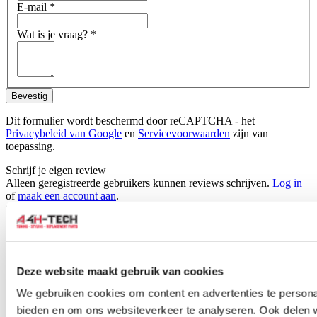
E-mail
*
Wat is je vraag?
*
Bevestig
Dit formulier wordt beschermd door reCAPTCHA - het
Privacybeleid van Google
en
Servicevoorwaarden
zijn van
toepassing.
Schrijf je eigen review
Alleen geregistreerde gebruikers kunnen reviews schrijven.
Log in
of
maak een account aan
.
Omschrijving
Set car mats for your Honda Accord,ready to fit directly into your
car.
The car mats are specifically tailored for your car type and therefore
Deze website maakt gebruik van cookies
will fit perfectly. H-Gear car mats are made of durable black fabric
We gebruiken cookies om content en advertenties te personal
and also have the standard mounting holes for easy fitting into your
car, just like the original mats.They have a anti-slip surface so mat
bieden en om ons websiteverkeer te analyseren. Ook delen 