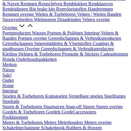
& Naven
Remmen
Remschijven
Remblokken
Remklauwen
Remleidingen
Big brake kits
Remvloeistoffen
Handremmen
Remmen overige
Wielen & Toebehoren
Velgen | Wielen
Banden
Spoorverbreders
Wielmoeren
Draadeinden
Velgen overige
Overige
Poetsproducten
Wassen
Poetsen & Polijsten
Interieur
Velgen &
Banden
Poetsen overige
Gereedschappen & Verbruiksproducten
Gereedschappen
Smeermiddelen & Vloeistoffen
Coatings &
spuitbussen
Overige Gereedschappen & Verbruiksproducten
Kleding
Helmen & Toebehoren
Promotie & Stickers
Cadeaubonnen
Honda Onderhoudspakketten
Merken
Nieuw
Sale!
Outlet
Home
Interieur
Stoelen & Toebehoren
Kuipstoelen
Verstelbare stoelen
Stoelframes
Stoelrails
Sturen & Toebehoren
Stuurnaven
Snap-off
Sturen
Sturen overige
Gordels & Toebehoren
Gordels
Gordel accessoires
Pookknoppen
Meters & Toebehoren
Meters
Meterhouders
Meters overige
Schakelmechanisme
Schakelpook
Rubbers & Hoezen