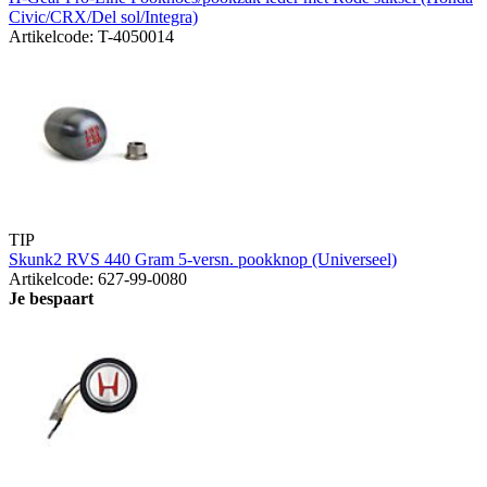
Civic/CRX/Del sol/Integra)
Artikelcode: T-4050014
TIP
Skunk2 RVS 440 Gram 5-versn. pookknop (Universeel)
Artikelcode: 627-99-0080
Je bespaart