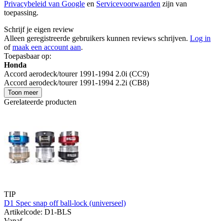
Privacybeleid van Google
en
Servicevoorwaarden
zijn van
toepassing.
Schrijf je eigen review
Alleen geregistreerde gebruikers kunnen reviews schrijven.
Log in
of
maak een account aan
.
Toepasbaar op:
Honda
Accord aerodeck/tourer 1991-1994 2.0i (CC9)
Accord aerodeck/tourer 1991-1994 2.2i (CB8)
Toon meer
Gerelateerde producten
TIP
D1 Spec snap off ball-lock (universeel)
Artikelcode: D1-BLS
Vanaf