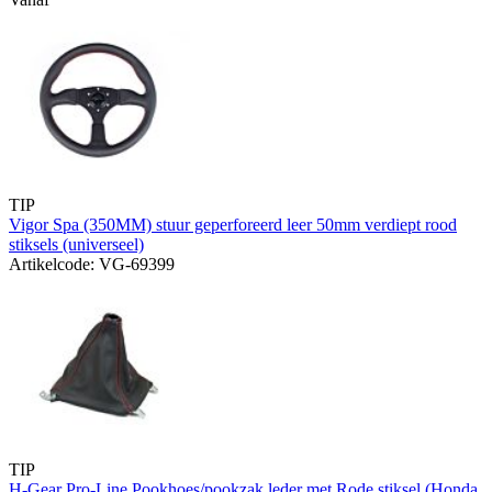
TIP
Vigor Spa (350MM) stuur geperforeerd leer 50mm verdiept rood
stiksels (universeel)
Artikelcode: VG-69399
TIP
H-Gear Pro-Line Pookhoes/pookzak leder met Rode stiksel (Honda