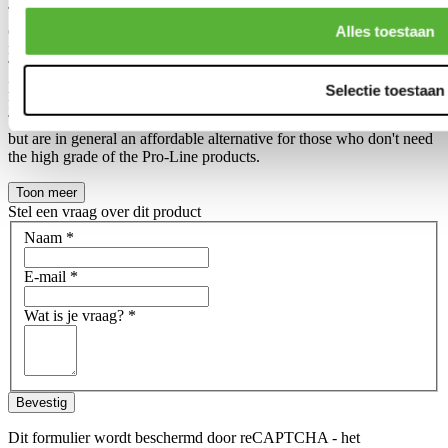
The difference between an Tuner-line and Pro-line product has been
created, so we can make 2 different collections in our own product
Alles toestaan
range.
The Pro-Line is in general a slightly higher grade in a slightly higher
price range, compared to the Tuner-line. Often noticable in the final
Selectie toestaan
finish and durability of the product.
This does not mean that the Tuner-line products are ''bad quality''
but are in general an affordable alternative for those who don't need
the high grade of the Pro-Line products.
Toon meer
Stel een vraag over dit product
Naam
*
E-mail
*
Wat is je vraag?
*
Bevestig
Dit formulier wordt beschermd door reCAPTCHA - het