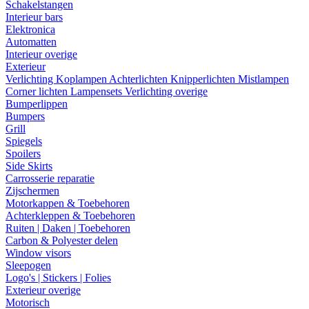
Schakelstangen
Interieur bars
Elektronica
Automatten
Interieur overige
Exterieur
Verlichting
Koplampen
Achterlichten
Knipperlichten
Mistlampen
Corner lichten
Lampensets
Verlichting overige
Bumperlippen
Bumpers
Grill
Spiegels
Spoilers
Side Skirts
Carrosserie reparatie
Zijschermen
Motorkappen & Toebehoren
Achterkleppen & Toebehoren
Ruiten | Daken | Toebehoren
Carbon & Polyester delen
Window visors
Sleepogen
Logo's | Stickers | Folies
Exterieur overige
Motorisch