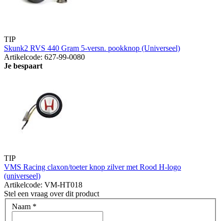
TIP
Skunk2 RVS 440 Gram 5-versn. pookknop (Universeel)
Artikelcode: 627-99-0080
Je bespaart
TIP
VMS Racing claxon/toeter knop zilver met Rood H-logo
(universeel)
Artikelcode: VM-HT018
Stel een vraag over dit product
Naam
*