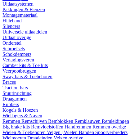
Uitlaatsystemen
Pakkingen & Flenzen
Montagemateriaal
Hitteband
Silencers
Universele uitlaatdelen
Uitlaat overige
Onderstel
Schroefsets
Schokdempers
Verlagingsveren
Camber kits & Toe kits
Veerpootbruggen
Sway bars & Toebehoren
Braces
Traction bars
Stuurinrichting
Draagarmen
Rubbers
Kogels & Hoezen
Wiellagers & Naven
Remmen
Remschijven
Remblokken
Remklauwen
Remleidingen
Big brake kits
Remvloeistoffen
Handremmen
Remmen overige
Wielen & Toebehoren
Velgen | Wielen
Banden
Spoorverbreders
Wielmoeren
Draadeinden
Velgen overige