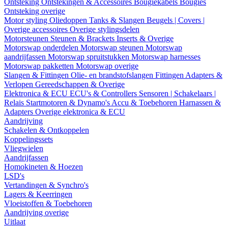
Ontsteking
Ontstekingen & Accessoires
Bougiekabels
Bougies
Ontsteking overige
Motor styling
Oliedoppen
Tanks & Slangen
Beugels | Covers |
Overige accessoires
Overige stylingsdelen
Motorsteunen
Steunen & Brackets
Inserts & Overige
Motorswap onderdelen
Motorswap steunen
Motorswap
aandrijfassen
Motorswap spruitstukken
Motorswap harnesses
Motorswap pakketten
Motorswap overige
Slangen & Fittingen
Olie- en brandstofslangen
Fittingen
Adapters &
Verlopen
Gereedschappen & Overige
Elektronica & ECU
ECU's & Controllers
Sensoren | Schakelaars |
Relais
Startmotoren & Dynamo's
Accu & Toebehoren
Harnassen &
Adapters
Overige elektronica & ECU
Aandrijving
Schakelen & Ontkoppelen
Koppelingssets
Vliegwielen
Aandrijfassen
Homokineten & Hoezen
LSD's
Vertandingen & Synchro's
Lagers & Keerringen
Vloeistoffen & Toebehoren
Aandrijving overige
Uitlaat