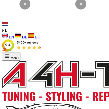
NL
EN
DE
ES
Menu