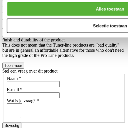
products?
Alles toestaan
The difference between an Tuner-line and Pro-line product has been
created, so we can make 2 different collections in our own product
range.
Selectie toestaan
The Pro-Line is in general a slightly higher grade in a slightly higher
price range, compared to the Tuner-line. Often noticable in the final
finish and durability of the product.
This does not mean that the Tuner-line products are ''bad quality''
but are in general an affordable alternative for those who don't need
the high grade of the Pro-Line products.
Toon meer
Stel een vraag over dit product
Naam
*
E-mail
*
Wat is je vraag?
*
Bevestig