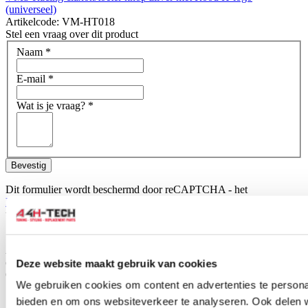
(universeel)
Artikelcode: VM-HT018
Stel een vraag over dit product
Naam
*
E-mail
*
Wat is je vraag?
*
Bevestig
Dit formulier wordt beschermd door reCAPTCHA - het
Privacybeleid van Google
en
Servicevoorwaarden
zijn van
toepassing.
Schrijf je eigen review
Alleen geregistreerde gebruikers kunnen reviews schrijven.
Log in
of
maak een account aan
.
Deze website maakt gebruik van cookies
Omschrijving
We gebruiken cookies om content en advertenties te personal
Set car mats for your Honda Accord, ready to fit directly into your
bieden en om ons websiteverkeer te analyseren. Ook delen 