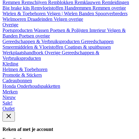
Remmen
Remschijven
Remblokken
Remklauwen
Remleidingen
Big brake kits
Remvloeistoffen
Handremmen
Remmen overige
Wielen & Toebehoren
Velgen | Wielen
Banden
Spoorverbreders
Wielmoeren
Draadeinden
Velgen overige
Overige
Poetsproducten
Wassen
Poetsen & Polijsten
Interieur
Velgen &
Banden
Poetsen overige
Gereedschappen & Verbruiksproducten
Gereedschappen
Smeermiddelen & Vloeistoffen
Coatings & spuitbussen
Werkplaatshandboek
Overige Gereedschappen &
Verbruiksproducten
Kleding
Helmen & Toebehoren
Promotie & Stickers
Cadeaubonnen
Honda Onderhoudspakketten
Merken
Nieuw
Sale!
Outlet
Reken af met je account