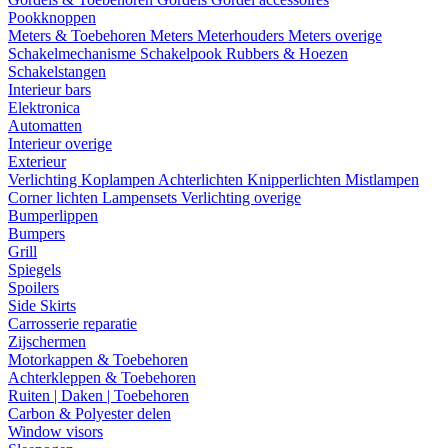
Pookknoppen
Meters & Toebehoren
Meters
Meterhouders
Meters overige
Schakelmechanisme
Schakelpook
Rubbers & Hoezen
Schakelstangen
Interieur bars
Elektronica
Automatten
Interieur overige
Exterieur
Verlichting
Koplampen
Achterlichten
Knipperlichten
Mistlampen
Corner lichten
Lampensets
Verlichting overige
Bumperlippen
Bumpers
Grill
Spiegels
Spoilers
Side Skirts
Carrosserie reparatie
Zijschermen
Motorkappen & Toebehoren
Achterkleppen & Toebehoren
Ruiten | Daken | Toebehoren
Carbon & Polyester delen
Window visors