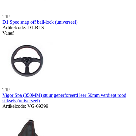
TIP
D1 Spec snap off ball-lock (universeel)
Artikelcode: D1-BLS
Vanaf
TIP
Vigor Spa (350MM) stuur geperforeerd leer 50mm verdiept rood
stiksels (universeel)
Artikelcode: VG-69399