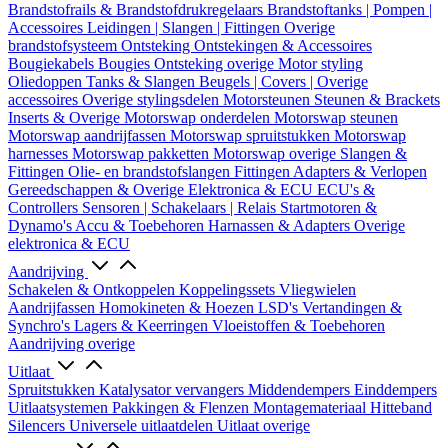
Brandstofrails & Brandstofdrukregelaars
Brandstoftanks | Pompen |
Accessoires
Leidingen | Slangen | Fittingen
Overige
brandstofsysteem
Ontsteking
Ontstekingen & Accessoires
Bougiekabels
Bougies
Ontsteking overige
Motor styling
Oliedoppen
Tanks & Slangen
Beugels | Covers | Overige
accessoires
Overige stylingsdelen
Motorsteunen
Steunen & Brackets
Inserts & Overige
Motorswap onderdelen
Motorswap steunen
Motorswap aandrijfassen
Motorswap spruitstukken
Motorswap
harnesses
Motorswap pakketten
Motorswap overige
Slangen &
Fittingen
Olie- en brandstofslangen
Fittingen
Adapters & Verlopen
Gereedschappen & Overige
Elektronica & ECU
ECU's &
Controllers
Sensoren | Schakelaars | Relais
Startmotoren &
Dynamo's
Accu & Toebehoren
Harnassen & Adapters
Overige
elektronica & ECU
Aandrijving
Schakelen & Ontkoppelen
Koppelingssets
Vliegwielen
Aandrijfassen
Homokineten & Hoezen
LSD's
Vertandingen &
Synchro's
Lagers & Keerringen
Vloeistoffen & Toebehoren
Aandrijving overige
Uitlaat
Spruitstukken
Katalysator vervangers
Middendempers
Einddempers
Uitlaatsystemen
Pakkingen & Flenzen
Montagemateriaal
Hitteband
Silencers
Universele uitlaatdelen
Uitlaat overige