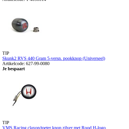
TIP
Skunk2 RVS 440 Gram 5-versn. pookknop (Universeel)
Artikelcode: 627-99-0080
Je bespaart
TIP
VMS Racing claxon/toeter knop zilver met Rood H-logo