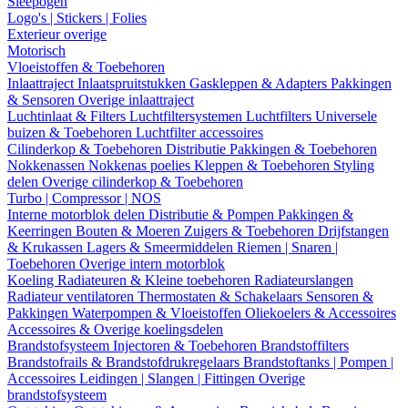
Sleepogen
Logo's | Stickers | Folies
Exterieur overige
Motorisch
Vloeistoffen & Toebehoren
Inlaattraject
Inlaatspruitstukken
Gaskleppen & Adapters
Pakkingen
& Sensoren
Overige inlaattraject
Luchtinlaat & Filters
Luchtfiltersystemen
Luchtfilters
Universele
buizen & Toebehoren
Luchtfilter accessoires
Cilinderkop & Toebehoren
Distributie
Pakkingen & Toebehoren
Nokkenassen
Nokkenas poelies
Kleppen & Toebehoren
Styling
delen
Overige cilinderkop & Toebehoren
Turbo | Compressor | NOS
Interne motorblok delen
Distributie & Pompen
Pakkingen &
Keerringen
Bouten & Moeren
Zuigers & Toebehoren
Drijfstangen
& Krukassen
Lagers & Smeermiddelen
Riemen | Snaren |
Toebehoren
Overige intern motorblok
Koeling
Radiateuren & Kleine toebehoren
Radiateurslangen
Radiateur ventilatoren
Thermostaten & Schakelaars
Sensoren &
Pakkingen
Waterpompen & Vloeistoffen
Oliekoelers & Accessoires
Accessoires & Overige koelingsdelen
Brandstofsysteem
Injectoren & Toebehoren
Brandstoffilters
Brandstofrails & Brandstofdrukregelaars
Brandstoftanks | Pompen |
Accessoires
Leidingen | Slangen | Fittingen
Overige
brandstofsysteem