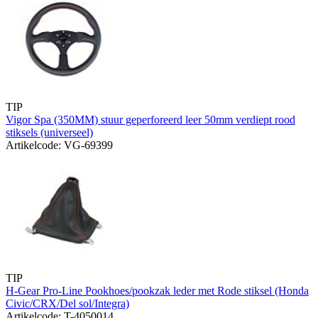
TIP
Vigor Spa (350MM) stuur geperforeerd leer 50mm verdiept rood
stiksels (universeel)
Artikelcode: VG-69399
TIP
H-Gear Pro-Line Pookhoes/pookzak leder met Rode stiksel (Honda
Civic/CRX/Del sol/Integra)
Artikelcode: T-4050014