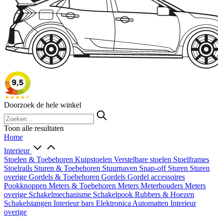
Doorzoek de hele winkel
Toon alle resultaten
Home
Interieur
Stoelen & Toebehoren
Kuipstoelen
Verstelbare stoelen
Stoelframes
Stoelrails
Sturen & Toebehoren
Stuurnaven
Snap-off
Sturen
Sturen
overige
Gordels & Toebehoren
Gordels
Gordel accessoires
Pookknoppen
Meters & Toebehoren
Meters
Meterhouders
Meters
overige
Schakelmechanisme
Schakelpook
Rubbers & Hoezen
Schakelstangen
Interieur bars
Elektronica
Automatten
Interieur
overige