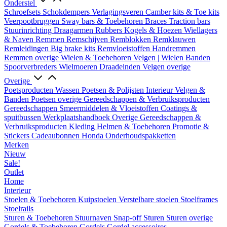
Onderstel
Schroefsets
Schokdempers
Verlagingsveren
Camber kits & Toe kits
Veerpootbruggen
Sway bars & Toebehoren
Braces
Traction bars
Stuurinrichting
Draagarmen
Rubbers
Kogels & Hoezen
Wiellagers
& Naven
Remmen
Remschijven
Remblokken
Remklauwen
Remleidingen
Big brake kits
Remvloeistoffen
Handremmen
Remmen overige
Wielen & Toebehoren
Velgen | Wielen
Banden
Spoorverbreders
Wielmoeren
Draadeinden
Velgen overige
Overige
Poetsproducten
Wassen
Poetsen & Polijsten
Interieur
Velgen &
Banden
Poetsen overige
Gereedschappen & Verbruiksproducten
Gereedschappen
Smeermiddelen & Vloeistoffen
Coatings &
spuitbussen
Werkplaatshandboek
Overige Gereedschappen &
Verbruiksproducten
Kleding
Helmen & Toebehoren
Promotie &
Stickers
Cadeaubonnen
Honda Onderhoudspakketten
Merken
Nieuw
Sale!
Outlet
Home
Interieur
Stoelen & Toebehoren
Kuipstoelen
Verstelbare stoelen
Stoelframes
Stoelrails
Sturen & Toebehoren
Stuurnaven
Snap-off
Sturen
Sturen overige
Gordels & Toebehoren
Gordels
Gordel accessoires