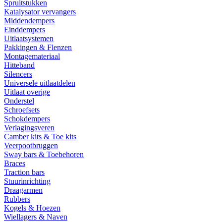
Spruitstukken
Katalysator vervangers
Middendempers
Einddempers
Uitlaatsystemen
Pakkingen & Flenzen
Montagemateriaal
Hitteband
Silencers
Universele uitlaatdelen
Uitlaat overige
Onderstel
Schroefsets
Schokdempers
Verlagingsveren
Camber kits & Toe kits
Veerpootbruggen
Sway bars & Toebehoren
Braces
Traction bars
Stuurinrichting
Draagarmen
Rubbers
Kogels & Hoezen
Wiellagers & Naven