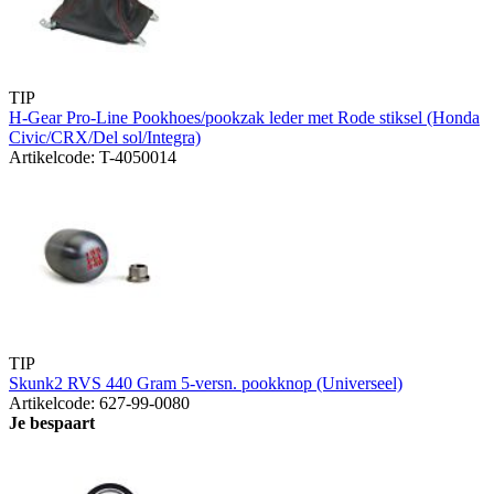
TIP
H-Gear Pro-Line Pookhoes/pookzak leder met Rode stiksel (Honda
Civic/CRX/Del sol/Integra)
Artikelcode: T-4050014
TIP
Skunk2 RVS 440 Gram 5-versn. pookknop (Universeel)
Artikelcode: 627-99-0080
Je bespaart