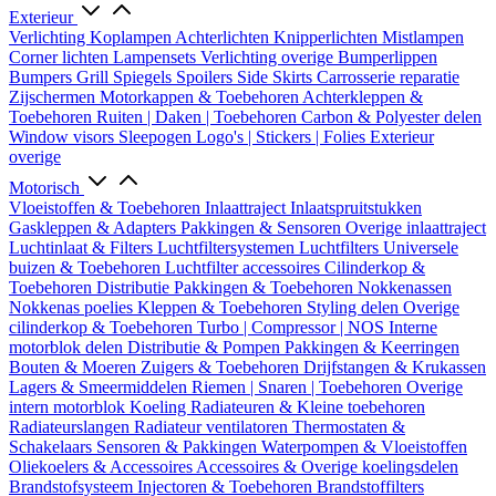
Exterieur
Verlichting
Koplampen
Achterlichten
Knipperlichten
Mistlampen
Corner lichten
Lampensets
Verlichting overige
Bumperlippen
Bumpers
Grill
Spiegels
Spoilers
Side Skirts
Carrosserie reparatie
Zijschermen
Motorkappen & Toebehoren
Achterkleppen &
Toebehoren
Ruiten | Daken | Toebehoren
Carbon & Polyester delen
Window visors
Sleepogen
Logo's | Stickers | Folies
Exterieur
overige
Motorisch
Vloeistoffen & Toebehoren
Inlaattraject
Inlaatspruitstukken
Gaskleppen & Adapters
Pakkingen & Sensoren
Overige inlaattraject
Luchtinlaat & Filters
Luchtfiltersystemen
Luchtfilters
Universele
buizen & Toebehoren
Luchtfilter accessoires
Cilinderkop &
Toebehoren
Distributie
Pakkingen & Toebehoren
Nokkenassen
Nokkenas poelies
Kleppen & Toebehoren
Styling delen
Overige
cilinderkop & Toebehoren
Turbo | Compressor | NOS
Interne
motorblok delen
Distributie & Pompen
Pakkingen & Keerringen
Bouten & Moeren
Zuigers & Toebehoren
Drijfstangen & Krukassen
Lagers & Smeermiddelen
Riemen | Snaren | Toebehoren
Overige
intern motorblok
Koeling
Radiateuren & Kleine toebehoren
Radiateurslangen
Radiateur ventilatoren
Thermostaten &
Schakelaars
Sensoren & Pakkingen
Waterpompen & Vloeistoffen
Oliekoelers & Accessoires
Accessoires & Overige koelingsdelen
Brandstofsysteem
Injectoren & Toebehoren
Brandstoffilters