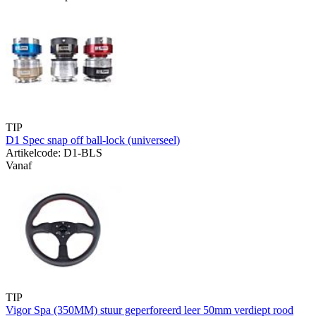
TIP
D1 Spec snap off ball-lock (universeel)
Artikelcode: D1-BLS
Vanaf
TIP
Vigor Spa (350MM) stuur geperforeerd leer 50mm verdiept rood