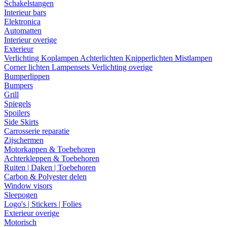
Schakelstangen
Interieur bars
Elektronica
Automatten
Interieur overige
Exterieur
Verlichting
Koplampen
Achterlichten
Knipperlichten
Mistlampen
Corner lichten
Lampensets
Verlichting overige
Bumperlippen
Bumpers
Grill
Spiegels
Spoilers
Side Skirts
Carrosserie reparatie
Zijschermen
Motorkappen & Toebehoren
Achterkleppen & Toebehoren
Ruiten | Daken | Toebehoren
Carbon & Polyester delen
Window visors
Sleepogen
Logo's | Stickers | Folies
Exterieur overige
Motorisch