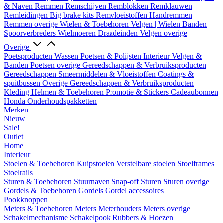
& Naven
Remmen
Remschijven
Remblokken
Remklauwen
Remleidingen
Big brake kits
Remvloeistoffen
Handremmen
Remmen overige
Wielen & Toebehoren
Velgen | Wielen
Banden
Spoorverbreders
Wielmoeren
Draadeinden
Velgen overige
Overige
Poetsproducten
Wassen
Poetsen & Polijsten
Interieur
Velgen &
Banden
Poetsen overige
Gereedschappen & Verbruiksproducten
Gereedschappen
Smeermiddelen & Vloeistoffen
Coatings &
spuitbussen
Overige Gereedschappen & Verbruiksproducten
Kleding
Helmen & Toebehoren
Promotie & Stickers
Cadeaubonnen
Honda Onderhoudspakketten
Merken
Nieuw
Sale!
Outlet
Home
Interieur
Stoelen & Toebehoren
Kuipstoelen
Verstelbare stoelen
Stoelframes
Stoelrails
Sturen & Toebehoren
Stuurnaven
Snap-off
Sturen
Sturen overige
Gordels & Toebehoren
Gordels
Gordel accessoires
Pookknoppen
Meters & Toebehoren
Meters
Meterhouders
Meters overige
Schakelmechanisme
Schakelpook
Rubbers & Hoezen