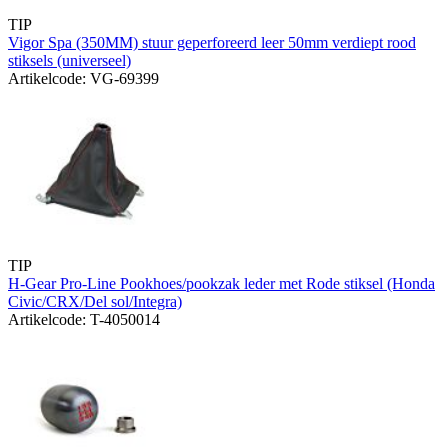
TIP
Vigor Spa (350MM) stuur geperforeerd leer 50mm verdiept rood
stiksels (universeel)
Artikelcode: VG-69399
TIP
H-Gear Pro-Line Pookhoes/pookzak leder met Rode stiksel (Honda
Civic/CRX/Del sol/Integra)
Artikelcode: T-4050014