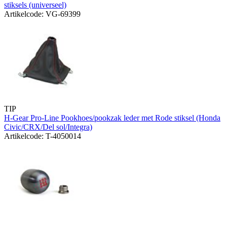
stiksels (universeel)
Artikelcode: VG-69399
TIP
H-Gear Pro-Line Pookhoes/pookzak leder met Rode stiksel (Honda
Civic/CRX/Del sol/Integra)
Artikelcode: T-4050014