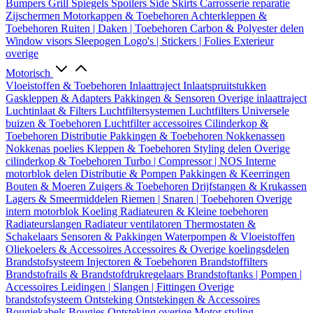
Bumpers
Grill
Spiegels
Spoilers
Side Skirts
Carrosserie reparatie
Zijschermen
Motorkappen & Toebehoren
Achterkleppen &
Toebehoren
Ruiten | Daken | Toebehoren
Carbon & Polyester delen
Window visors
Sleepogen
Logo's | Stickers | Folies
Exterieur
overige
Motorisch
Vloeistoffen & Toebehoren
Inlaattraject
Inlaatspruitstukken
Gaskleppen & Adapters
Pakkingen & Sensoren
Overige inlaattraject
Luchtinlaat & Filters
Luchtfiltersystemen
Luchtfilters
Universele
buizen & Toebehoren
Luchtfilter accessoires
Cilinderkop &
Toebehoren
Distributie
Pakkingen & Toebehoren
Nokkenassen
Nokkenas poelies
Kleppen & Toebehoren
Styling delen
Overige
cilinderkop & Toebehoren
Turbo | Compressor | NOS
Interne
motorblok delen
Distributie & Pompen
Pakkingen & Keerringen
Bouten & Moeren
Zuigers & Toebehoren
Drijfstangen & Krukassen
Lagers & Smeermiddelen
Riemen | Snaren | Toebehoren
Overige
intern motorblok
Koeling
Radiateuren & Kleine toebehoren
Radiateurslangen
Radiateur ventilatoren
Thermostaten &
Schakelaars
Sensoren & Pakkingen
Waterpompen & Vloeistoffen
Oliekoelers & Accessoires
Accessoires & Overige koelingsdelen
Brandstofsysteem
Injectoren & Toebehoren
Brandstoffilters
Brandstofrails & Brandstofdrukregelaars
Brandstoftanks | Pompen |
Accessoires
Leidingen | Slangen | Fittingen
Overige
brandstofsysteem
Ontsteking
Ontstekingen & Accessoires
Bougiekabels
Bougies
Ontsteking overige
Motor styling