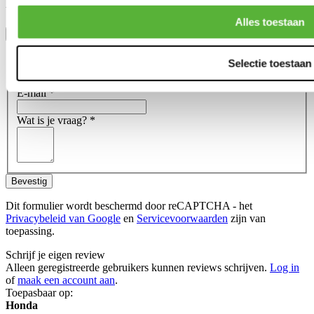
the high grade of the Pro-Line products.
Alles toestaan
Toon meer
Stel een vraag over dit product
Selectie toestaan
Naam
*
E-mail
*
Wat is je vraag?
*
Bevestig
Dit formulier wordt beschermd door reCAPTCHA - het
Privacybeleid van Google
en
Servicevoorwaarden
zijn van
toepassing.
Schrijf je eigen review
Alleen geregistreerde gebruikers kunnen reviews schrijven.
Log in
of
maak een account aan
.
Toepasbaar op:
Honda