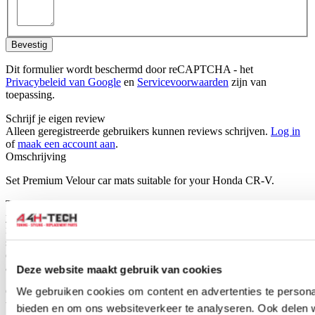
Bevestig
Dit formulier wordt beschermd door reCAPTCHA - het
Privacybeleid van Google
en
Servicevoorwaarden
zijn van
toepassing.
Schrijf je eigen review
Alleen geregistreerde gebruikers kunnen reviews schrijven.
Log in
of
maak een account aan
.
Omschrijving
Set Premium Velour car mats suitable for your Honda CR-V.
These mats are made of beautiful velour, are specially tailored for
your car type and therefore will fit perfectly. H-Gear premium car
mats are made of durable black velour fabric and also have the
standard mounting holes for easy fitting into your car, just like the
original mats. They have a anti-slip surface so the mats will not slip
away.
Deze website maakt gebruik van cookies
We gebruiken cookies om content en advertenties te personal
Car mats are an important barrier between the carpet of the car and
the dirt and moisture that comes off your shoes. They are specially
bieden en om ons websiteverkeer te analyseren. Ook delen 