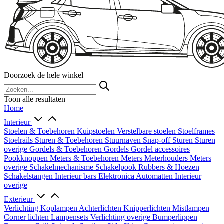
Doorzoek de hele winkel
Toon alle resultaten
Home
Interieur
Stoelen & Toebehoren
Kuipstoelen
Verstelbare stoelen
Stoelframes
Stoelrails
Sturen & Toebehoren
Stuurnaven
Snap-off
Sturen
Sturen
overige
Gordels & Toebehoren
Gordels
Gordel accessoires
Pookknoppen
Meters & Toebehoren
Meters
Meterhouders
Meters
overige
Schakelmechanisme
Schakelpook
Rubbers & Hoezen
Schakelstangen
Interieur bars
Elektronica
Automatten
Interieur
overige
Exterieur
Verlichting
Koplampen
Achterlichten
Knipperlichten
Mistlampen
Corner lichten
Lampensets
Verlichting overige
Bumperlippen