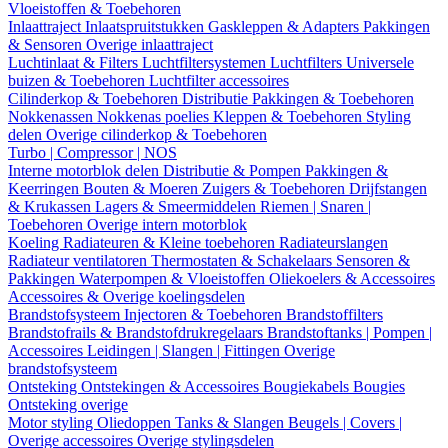
Vloeistoffen & Toebehoren
Inlaattraject
Inlaatspruitstukken
Gaskleppen & Adapters
Pakkingen
& Sensoren
Overige inlaattraject
Luchtinlaat & Filters
Luchtfiltersystemen
Luchtfilters
Universele
buizen & Toebehoren
Luchtfilter accessoires
Cilinderkop & Toebehoren
Distributie
Pakkingen & Toebehoren
Nokkenassen
Nokkenas poelies
Kleppen & Toebehoren
Styling
delen
Overige cilinderkop & Toebehoren
Turbo | Compressor | NOS
Interne motorblok delen
Distributie & Pompen
Pakkingen &
Keerringen
Bouten & Moeren
Zuigers & Toebehoren
Drijfstangen
& Krukassen
Lagers & Smeermiddelen
Riemen | Snaren |
Toebehoren
Overige intern motorblok
Koeling
Radiateuren & Kleine toebehoren
Radiateurslangen
Radiateur ventilatoren
Thermostaten & Schakelaars
Sensoren &
Pakkingen
Waterpompen & Vloeistoffen
Oliekoelers & Accessoires
Accessoires & Overige koelingsdelen
Brandstofsysteem
Injectoren & Toebehoren
Brandstoffilters
Brandstofrails & Brandstofdrukregelaars
Brandstoftanks | Pompen |
Accessoires
Leidingen | Slangen | Fittingen
Overige
brandstofsysteem
Ontsteking
Ontstekingen & Accessoires
Bougiekabels
Bougies
Ontsteking overige
Motor styling
Oliedoppen
Tanks & Slangen
Beugels | Covers |
Overige accessoires
Overige stylingsdelen