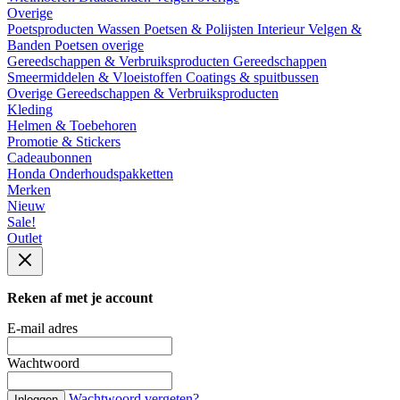
Overige
Poetsproducten
Wassen
Poetsen & Polijsten
Interieur
Velgen &
Banden
Poetsen overige
Gereedschappen & Verbruiksproducten
Gereedschappen
Smeermiddelen & Vloeistoffen
Coatings & spuitbussen
Overige Gereedschappen & Verbruiksproducten
Kleding
Helmen & Toebehoren
Promotie & Stickers
Cadeaubonnen
Honda Onderhoudspakketten
Merken
Nieuw
Sale!
Outlet
Reken af met je account
E-mail adres
Wachtwoord
Wachtwoord vergeten?
Inloggen