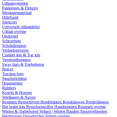
Uitlaatsystemen
Pakkingen & Flenzen
Montagemateriaal
Hitteband
Silencers
Universele uitlaatdelen
Uitlaat overige
Onderstel
Schroefsets
Schokdempers
Verlagingsveren
Camber kits & Toe kits
Veerpootbruggen
Sway bars & Toebehoren
Braces
Traction bars
Stuurinrichting
Draagarmen
Rubbers
Kogels & Hoezen
Wiellagers & Naven
Remmen
Remschijven
Remblokken
Remklauwen
Remleidingen
Big brake kits
Remvloeistoffen
Handremmen
Remmen overige
Wielen & Toebehoren
Velgen | Wielen
Banden
Spoorverbreders
Wielmoeren
Draadeinden
Velgen overige