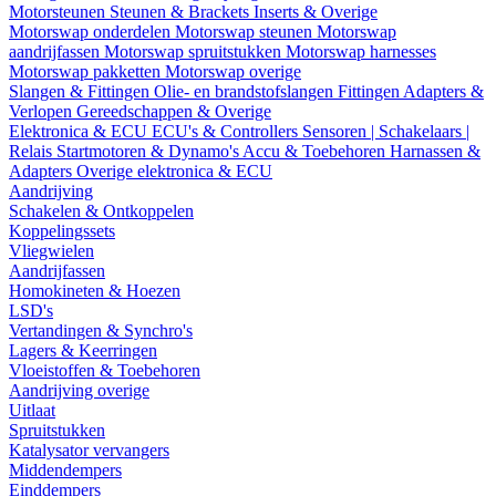
Motorsteunen
Steunen & Brackets
Inserts & Overige
Motorswap onderdelen
Motorswap steunen
Motorswap
aandrijfassen
Motorswap spruitstukken
Motorswap harnesses
Motorswap pakketten
Motorswap overige
Slangen & Fittingen
Olie- en brandstofslangen
Fittingen
Adapters &
Verlopen
Gereedschappen & Overige
Elektronica & ECU
ECU's & Controllers
Sensoren | Schakelaars |
Relais
Startmotoren & Dynamo's
Accu & Toebehoren
Harnassen &
Adapters
Overige elektronica & ECU
Aandrijving
Schakelen & Ontkoppelen
Koppelingssets
Vliegwielen
Aandrijfassen
Homokineten & Hoezen
LSD's
Vertandingen & Synchro's
Lagers & Keerringen
Vloeistoffen & Toebehoren
Aandrijving overige
Uitlaat
Spruitstukken
Katalysator vervangers
Middendempers
Einddempers