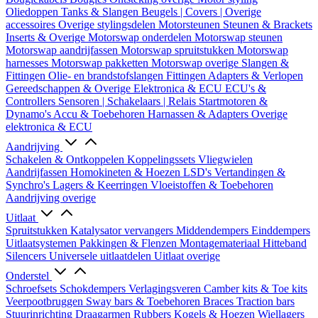
Oliedoppen
Tanks & Slangen
Beugels | Covers | Overige
accessoires
Overige stylingsdelen
Motorsteunen
Steunen & Brackets
Inserts & Overige
Motorswap onderdelen
Motorswap steunen
Motorswap aandrijfassen
Motorswap spruitstukken
Motorswap
harnesses
Motorswap pakketten
Motorswap overige
Slangen &
Fittingen
Olie- en brandstofslangen
Fittingen
Adapters & Verlopen
Gereedschappen & Overige
Elektronica & ECU
ECU's &
Controllers
Sensoren | Schakelaars | Relais
Startmotoren &
Dynamo's
Accu & Toebehoren
Harnassen & Adapters
Overige
elektronica & ECU
Aandrijving
Schakelen & Ontkoppelen
Koppelingssets
Vliegwielen
Aandrijfassen
Homokineten & Hoezen
LSD's
Vertandingen &
Synchro's
Lagers & Keerringen
Vloeistoffen & Toebehoren
Aandrijving overige
Uitlaat
Spruitstukken
Katalysator vervangers
Middendempers
Einddempers
Uitlaatsystemen
Pakkingen & Flenzen
Montagemateriaal
Hitteband
Silencers
Universele uitlaatdelen
Uitlaat overige
Onderstel
Schroefsets
Schokdempers
Verlagingsveren
Camber kits & Toe kits
Veerpootbruggen
Sway bars & Toebehoren
Braces
Traction bars
Stuurinrichting
Draagarmen
Rubbers
Kogels & Hoezen
Wiellagers