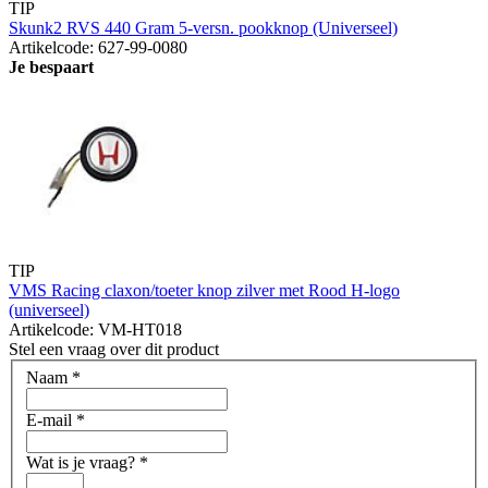
TIP
Skunk2 RVS 440 Gram 5-versn. pookknop (Universeel)
Artikelcode: 627-99-0080
Je bespaart
TIP
VMS Racing claxon/toeter knop zilver met Rood H-logo
(universeel)
Artikelcode: VM-HT018
Stel een vraag over dit product
Naam
*
E-mail
*
Wat is je vraag?
*