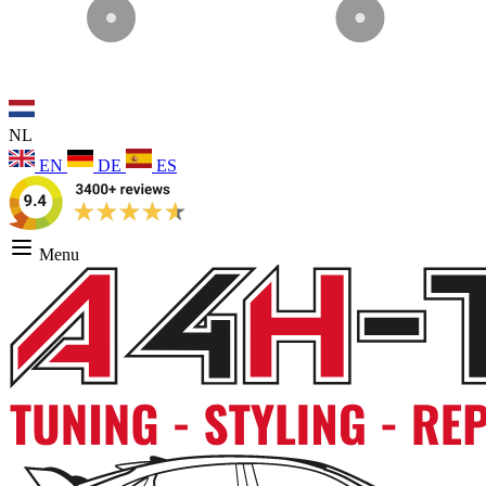
NL
EN
DE
ES
Menu