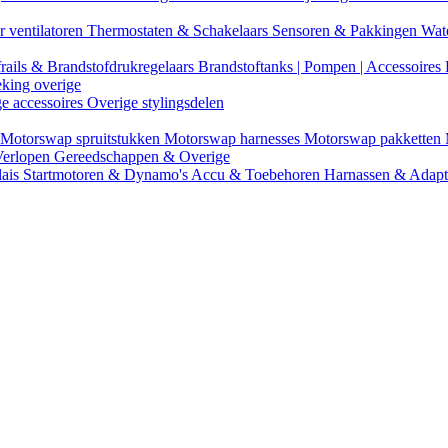
r ventilatoren
Thermostaten & Schakelaars
Sensoren & Pakkingen
Wat
rails & Brandstofdrukregelaars
Brandstoftanks | Pompen | Accessoires
eking overige
ge accessoires
Overige stylingsdelen
Motorswap spruitstukken
Motorswap harnesses
Motorswap pakketten
Verlopen
Gereedschappen & Overige
lais
Startmotoren & Dynamo's
Accu & Toebehoren
Harnassen & Adap