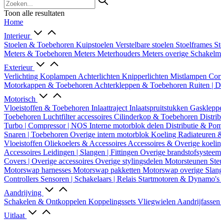
Toon alle resultaten
Home
Interieur
Stoelen & Toebehoren
Kuipstoelen
Verstelbare stoelen
Stoelframes
St
Meters & Toebehoren
Meters
Meterhouders
Meters overige
Schakel
Exterieur
Verlichting
Koplampen
Achterlichten
Knipperlichten
Mistlampen
Cor
Motorkappen & Toebehoren
Achterkleppen & Toebehoren
Ruiten | 
Motorisch
Vloeistoffen & Toebehoren
Inlaattraject
Inlaatspruitstukken
Gasklepp
Toebehoren
Luchtfilter accessoires
Cilinderkop & Toebehoren
Distri
Turbo | Compressor | NOS
Interne motorblok delen
Distributie & P
Snaren | Toebehoren
Overige intern motorblok
Koeling
Radiateuren 
Vloeistoffen
Oliekoelers & Accessoires
Accessoires & Overige koeli
Accessoires
Leidingen | Slangen | Fittingen
Overige brandstofsystee
Covers | Overige accessoires
Overige stylingsdelen
Motorsteunen
Ste
Motorswap harnesses
Motorswap pakketten
Motorswap overige
Slan
Controllers
Sensoren | Schakelaars | Relais
Startmotoren & Dynamo's
Aandrijving
Schakelen & Ontkoppelen
Koppelingssets
Vliegwielen
Aandrijfasse
Uitlaat