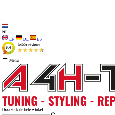
NL
EN
DE
ES
Menu
Doorzoek de hele winkel