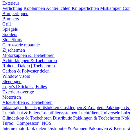
Exterieur
Verlichting
Koplampen
Achterlichten
Knipperlichten
Mistlampen
Cor
Bumperlippen
Bumpers
Grill
Spiegels
Spoilers
Side Skirts
Carrosserie reparatie
Zijschermen
Motorkappen & Toebehoren
Achterkleppen & Toebehoren
Ruiten | Daken | Toebehoren
Carbon & Polyester delen
Window visors
Sleepogen
Logo's | Stickers | Folies
Exterieur overige
Motorisch
Vloeistoffen & Toebehoren
Inlaattraject
Inlaatspruitstukken
Gaskleppen & Adapters
Pakkingen &
Luchtinlaat & Filters
Luchtfiltersystemen
Luchtfilters
Universele bui
Cilinderkop & Toebehoren
Distributie
Pakkingen & Toebehoren
Nok
Turbo | Compressor | NOS
Interne motorblok delen
Distributie & Pompen
Pakkingen & Keerrin