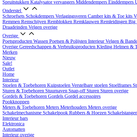
Spruitstukken
Katalysator vervangers
Middendempers
Einddempers
U
Onderstel
Schroefsets
Schokdempers
Verlagingsveren
Camber kits & Toe kits
V
Remmen
Remschijven
Remblokken
Remklauwen
Remleidingen
Big 
Draadeinden
Velgen overige
Overige
Poetsproducten
Wassen
Poetsen & Polijsten
Interieur
Velgen & Band
Overige Gereedschappen & Verbruiksproducten
Kleding
Helmen & 
Merken
Nieuw
Sale!
Outlet
Home
Interieur
Stoelen & Toebehoren
Kuipstoelen
Verstelbare stoelen
Stoelframes
St
Sturen & Toebehoren
Stuurnaven
Snap-off
Sturen
Sturen overige
Gordels & Toebehoren
Gordels
Gordel accessoires
Pookknoppen
Meters & Toebehoren
Meters
Meterhouders
Meters overige
Schakelmechanisme
Schakelpook
Rubbers & Hoezen
Schakelstange
Interieur bars
Elektronica
Automatten
Interieur overige