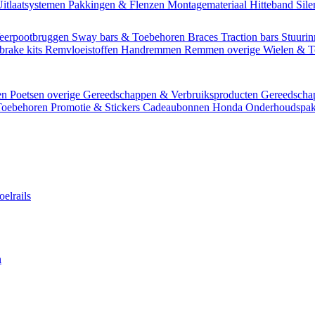
itlaatsystemen
Pakkingen & Flenzen
Montagemateriaal
Hitteband
Sil
eerpootbruggen
Sway bars & Toebehoren
Braces
Traction bars
Stuurin
brake kits
Remvloeistoffen
Handremmen
Remmen overige
Wielen & 
en
Poetsen overige
Gereedschappen & Verbruiksproducten
Gereedsch
Toebehoren
Promotie & Stickers
Cadeaubonnen
Honda Onderhoudspak
oelrails
n