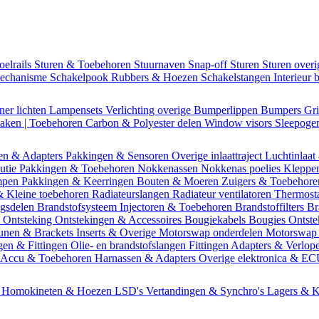
oelrails
Sturen & Toebehoren
Stuurnaven
Snap-off
Sturen
Sturen over
mechanisme
Schakelpook
Rubbers & Hoezen
Schakelstangen
Interieur 
ner lichten
Lampensets
Verlichting overige
Bumperlippen
Bumpers
Gri
Daken | Toebehoren
Carbon & Polyester delen
Window visors
Sleepog
en & Adapters
Pakkingen & Sensoren
Overige inlaattraject
Luchtinlaat
butie
Pakkingen & Toebehoren
Nokkenassen
Nokkenas poelies
Kleppe
ompen
Pakkingen & Keerringen
Bouten & Moeren
Zuigers & Toebehor
& Kleine toebehoren
Radiateurslangen
Radiateur ventilatoren
Thermost
ngsdelen
Brandstofsysteem
Injectoren & Toebehoren
Brandstoffilters
Br
m
Ontsteking
Ontstekingen & Accessoires
Bougiekabels
Bougies
Ontste
unen & Brackets
Inserts & Overige
Motorswap onderdelen
Motorswap
gen & Fittingen
Olie- en brandstofslangen
Fittingen
Adapters & Verlop
Accu & Toebehoren
Harnassen & Adapters
Overige elektronica & E
n
Homokineten & Hoezen
LSD's
Vertandingen & Synchro's
Lagers & K