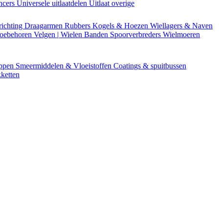
encers
Universele uitlaatdelen
Uitlaat overige
richting
Draagarmen
Rubbers
Kogels & Hoezen
Wiellagers & Naven
Toebehoren
Velgen | Wielen
Banden
Spoorverbreders
Wielmoeren
appen
Smeermiddelen & Vloeistoffen
Coatings & spuitbussen
ketten