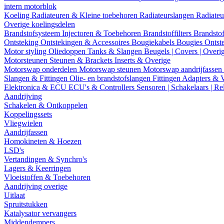
intern motorblok
Koeling
Radiateuren & Kleine toebehoren
Radiateurslangen
Radiateu
Overige koelingsdelen
Brandstofsysteem
Injectoren & Toebehoren
Brandstoffilters
Brandstof
Ontsteking
Ontstekingen & Accessoires
Bougiekabels
Bougies
Ontst
Motor styling
Oliedoppen
Tanks & Slangen
Beugels | Covers | Overi
Motorsteunen
Steunen & Brackets
Inserts & Overige
Motorswap onderdelen
Motorswap steunen
Motorswap aandrijfassen
Slangen & Fittingen
Olie- en brandstofslangen
Fittingen
Adapters & 
Elektronica & ECU
ECU's & Controllers
Sensoren | Schakelaars | Re
Aandrijving
Schakelen & Ontkoppelen
Koppelingssets
Vliegwielen
Aandrijfassen
Homokineten & Hoezen
LSD's
Vertandingen & Synchro's
Lagers & Keerringen
Vloeistoffen & Toebehoren
Aandrijving overige
Uitlaat
Spruitstukken
Katalysator vervangers
Middendempers