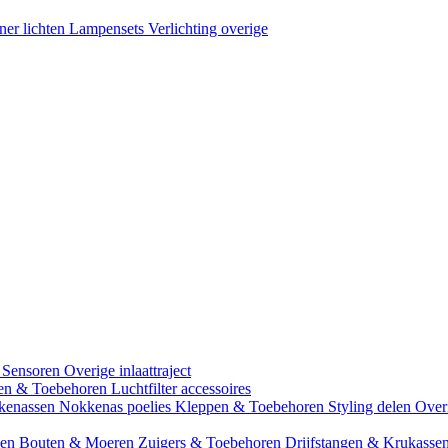
ner lichten
Lampensets
Verlichting overige
 Sensoren
Overige inlaattraject
zen & Toebehoren
Luchtfilter accessoires
kenassen
Nokkenas poelies
Kleppen & Toebehoren
Styling delen
Over
gen
Bouten & Moeren
Zuigers & Toebehoren
Drijfstangen & Krukasse