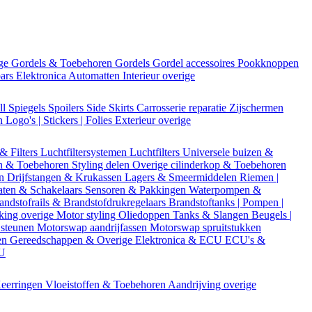
ige
Gordels & Toebehoren
Gordels
Gordel accessoires
Pookknoppen
bars
Elektronica
Automatten
Interieur overige
ll
Spiegels
Spoilers
Side Skirts
Carrosserie reparatie
Zijschermen
en
Logo's | Stickers | Folies
Exterieur overige
 & Filters
Luchtfiltersystemen
Luchtfilters
Universele buizen &
n & Toebehoren
Styling delen
Overige cilinderkop & Toebehoren
en
Drijfstangen & Krukassen
Lagers & Smeermiddelen
Riemen |
aten & Schakelaars
Sensoren & Pakkingen
Waterpompen &
andstofrails & Brandstofdrukregelaars
Brandstoftanks | Pompen |
king overige
Motor styling
Oliedoppen
Tanks & Slangen
Beugels |
 steunen
Motorswap aandrijfassen
Motorswap spruitstukken
en
Gereedschappen & Overige
Elektronica & ECU
ECU's &
CU
eerringen
Vloeistoffen & Toebehoren
Aandrijving overige