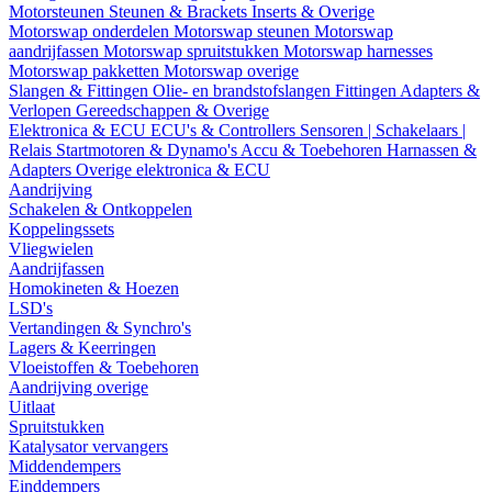
Motorsteunen
Steunen & Brackets
Inserts & Overige
Motorswap onderdelen
Motorswap steunen
Motorswap
aandrijfassen
Motorswap spruitstukken
Motorswap harnesses
Motorswap pakketten
Motorswap overige
Slangen & Fittingen
Olie- en brandstofslangen
Fittingen
Adapters &
Verlopen
Gereedschappen & Overige
Elektronica & ECU
ECU's & Controllers
Sensoren | Schakelaars |
Relais
Startmotoren & Dynamo's
Accu & Toebehoren
Harnassen &
Adapters
Overige elektronica & ECU
Aandrijving
Schakelen & Ontkoppelen
Koppelingssets
Vliegwielen
Aandrijfassen
Homokineten & Hoezen
LSD's
Vertandingen & Synchro's
Lagers & Keerringen
Vloeistoffen & Toebehoren
Aandrijving overige
Uitlaat
Spruitstukken
Katalysator vervangers
Middendempers
Einddempers