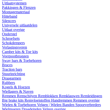
Uitlaatsystemen
Pakkingen & Flenzen
Montagemateriaal
Hitteband
Silencers
Universele uitlaatdelen
Uitlaat overige
Onderstel
Schroefsets
Schokdempers
Verlagingsveren
Camber kits & Toe kits
Veerpootbruggen
Sway bars & Toebehoren
Braces
Traction bars
Stuurinrichting
Draagarmen
Rubbers
Kogels & Hoezen
Wiellagers & Naven
Remmen
Remschijven
Remblokken
Remklauwen
Remleidingen
Big brake kits
Remvloeistoffen
Handremmen
Remmen overige
Wielen & Toebehoren
Velgen | Wielen
Banden
Spoorverbreders
Wielmoeren
Draadeinden
Velgen overige