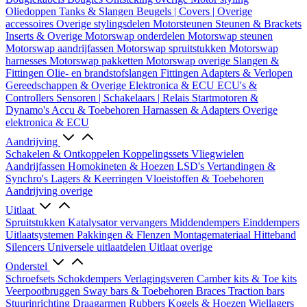
Oliedoppen
Tanks & Slangen
Beugels | Covers | Overige
accessoires
Overige stylingsdelen
Motorsteunen
Steunen & Brackets
Inserts & Overige
Motorswap onderdelen
Motorswap steunen
Motorswap aandrijfassen
Motorswap spruitstukken
Motorswap
harnesses
Motorswap pakketten
Motorswap overige
Slangen &
Fittingen
Olie- en brandstofslangen
Fittingen
Adapters & Verlopen
Gereedschappen & Overige
Elektronica & ECU
ECU's &
Controllers
Sensoren | Schakelaars | Relais
Startmotoren &
Dynamo's
Accu & Toebehoren
Harnassen & Adapters
Overige
elektronica & ECU
Aandrijving
Schakelen & Ontkoppelen
Koppelingssets
Vliegwielen
Aandrijfassen
Homokineten & Hoezen
LSD's
Vertandingen &
Synchro's
Lagers & Keerringen
Vloeistoffen & Toebehoren
Aandrijving overige
Uitlaat
Spruitstukken
Katalysator vervangers
Middendempers
Einddempers
Uitlaatsystemen
Pakkingen & Flenzen
Montagemateriaal
Hitteband
Silencers
Universele uitlaatdelen
Uitlaat overige
Onderstel
Schroefsets
Schokdempers
Verlagingsveren
Camber kits & Toe kits
Veerpootbruggen
Sway bars & Toebehoren
Braces
Traction bars
Stuurinrichting
Draagarmen
Rubbers
Kogels & Hoezen
Wiellagers