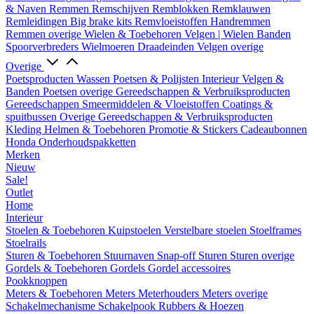
& Naven
Remmen
Remschijven
Remblokken
Remklauwen
Remleidingen
Big brake kits
Remvloeistoffen
Handremmen
Remmen overige
Wielen & Toebehoren
Velgen | Wielen
Banden
Spoorverbreders
Wielmoeren
Draadeinden
Velgen overige
Overige
Poetsproducten
Wassen
Poetsen & Polijsten
Interieur
Velgen &
Banden
Poetsen overige
Gereedschappen & Verbruiksproducten
Gereedschappen
Smeermiddelen & Vloeistoffen
Coatings &
spuitbussen
Overige Gereedschappen & Verbruiksproducten
Kleding
Helmen & Toebehoren
Promotie & Stickers
Cadeaubonnen
Honda Onderhoudspakketten
Merken
Nieuw
Sale!
Outlet
Home
Interieur
Stoelen & Toebehoren
Kuipstoelen
Verstelbare stoelen
Stoelframes
Stoelrails
Sturen & Toebehoren
Stuurnaven
Snap-off
Sturen
Sturen overige
Gordels & Toebehoren
Gordels
Gordel accessoires
Pookknoppen
Meters & Toebehoren
Meters
Meterhouders
Meters overige
Schakelmechanisme
Schakelpook
Rubbers & Hoezen