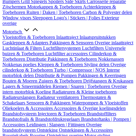
Bumpers
Grill
Spiegels
Spoilers
Side Skirts
Carrosserie reparatie
Zijschermen
Motorkappen & Toebehoren
Achterkleppen &
Toebehoren
Ruiten | Daken | Toebehoren
Carbon & Polyester delen
Window visors
Sleepogen
Logo's | Stickers | Folies
Exterieur
overige
Motorisch
Vloeistoffen & Toebehoren
Inlaattraject
Inlaatspruitstukken
Gaskleppen & Adapters
Pakkingen & Sensoren
Overige inlaattraject
Luchtinlaat & Filters
Luchtfiltersystemen
Luchtfilters
Universele
buizen & Toebehoren
Luchtfilter accessoires
Cilinderkop &
Toebehoren
Distributie
Pakkingen & Toebehoren
Nokkenassen
Nokkenas poelies
Kleppen & Toebehoren
Styling delen
Overige
cilinderkop & Toebehoren
Turbo | Compressor | NOS
Interne
motorblok delen
Distributie & Pompen
Pakkingen & Keerringen
Bouten & Moeren
Zuigers & Toebehoren
Drijfstangen & Krukassen
Lagers & Smeermiddelen
Riemen | Snaren | Toebehoren
Overige
intern motorblok
Koeling
Radiateuren & Kleine toebehoren
Radiateurslangen
Radiateur ventilatoren
Thermostaten &
Schakelaars
Sensoren & Pakkingen
Waterpompen & Vloeistoffen
Oliekoelers & Accessoires
Accessoires & Overige koelingsdelen
Brandstofsysteem
Injectoren & Toebehoren
Brandstoffilters
Brandstofrails & Brandstofdrukregelaars
Brandstoftanks | Pompen |
Accessoires
Leidingen | Slangen | Fittingen
Overige
brandstofsysteem
Ontsteking
Ontstekingen & Accessoires
Bougiekabels
Bougies
Ontsteking overige
Motor styling