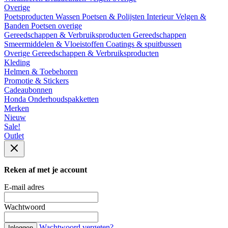
Overige
Poetsproducten
Wassen
Poetsen & Polijsten
Interieur
Velgen &
Banden
Poetsen overige
Gereedschappen & Verbruiksproducten
Gereedschappen
Smeermiddelen & Vloeistoffen
Coatings & spuitbussen
Overige Gereedschappen & Verbruiksproducten
Kleding
Helmen & Toebehoren
Promotie & Stickers
Cadeaubonnen
Honda Onderhoudspakketten
Merken
Nieuw
Sale!
Outlet
Reken af met je account
E-mail adres
Wachtwoord
Wachtwoord vergeten?
Inloggen