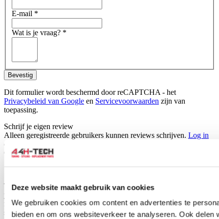
E-mail
*
Wat is je vraag?
*
Bevestig
Dit formulier wordt beschermd door reCAPTCHA - het
Privacybeleid van Google
en
Servicevoorwaarden
zijn van
toepassing.
Schrijf je eigen review
Alleen geregistreerde gebruikers kunnen reviews schrijven.
Log in
of
maak een account aan
.
Omschrijving
Set Premium Velour car mats suitable for your Honda Civic sedan.
These mats are made of beautiful velour, are specially tailored for
Deze website maakt gebruik van cookies
your car type and therefore will fit perfectly. H-Gear premium car
We gebruiken cookies om content en advertenties te personal
mats are made of durable black velour fabric and also have the
standard mounting holes for easy fitting into your car, just like the
bieden en om ons websiteverkeer te analyseren. Ook delen 