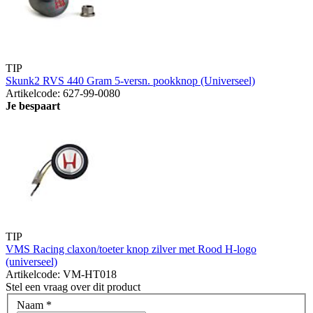
TIP
Skunk2 RVS 440 Gram 5-versn. pookknop (Universeel)
Artikelcode: 627-99-0080
Je bespaart
TIP
VMS Racing claxon/toeter knop zilver met Rood H-logo
(universeel)
Artikelcode: VM-HT018
Stel een vraag over dit product
Naam
*