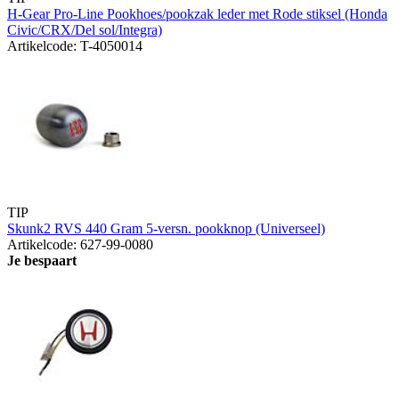
H-Gear Pro-Line Pookhoes/pookzak leder met Rode stiksel (Honda
Civic/CRX/Del sol/Integra)
Artikelcode: T-4050014
TIP
Skunk2 RVS 440 Gram 5-versn. pookknop (Universeel)
Artikelcode: 627-99-0080
Je bespaart