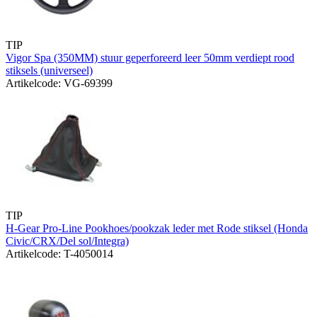
TIP
Vigor Spa (350MM) stuur geperforeerd leer 50mm verdiept rood
stiksels (universeel)
Artikelcode: VG-69399
TIP
H-Gear Pro-Line Pookhoes/pookzak leder met Rode stiksel (Honda
Civic/CRX/Del sol/Integra)
Artikelcode: T-4050014