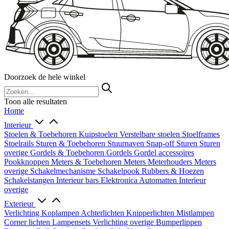
Doorzoek de hele winkel
Toon alle resultaten
Home
Interieur
Stoelen & Toebehoren
Kuipstoelen
Verstelbare stoelen
Stoelframes
Stoelrails
Sturen & Toebehoren
Stuurnaven
Snap-off
Sturen
Sturen
overige
Gordels & Toebehoren
Gordels
Gordel accessoires
Pookknoppen
Meters & Toebehoren
Meters
Meterhouders
Meters
overige
Schakelmechanisme
Schakelpook
Rubbers & Hoezen
Schakelstangen
Interieur bars
Elektronica
Automatten
Interieur
overige
Exterieur
Verlichting
Koplampen
Achterlichten
Knipperlichten
Mistlampen
Corner lichten
Lampensets
Verlichting overige
Bumperlippen