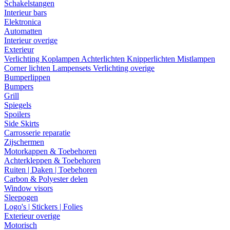
Schakelstangen
Interieur bars
Elektronica
Automatten
Interieur overige
Exterieur
Verlichting
Koplampen
Achterlichten
Knipperlichten
Mistlampen
Corner lichten
Lampensets
Verlichting overige
Bumperlippen
Bumpers
Grill
Spiegels
Spoilers
Side Skirts
Carrosserie reparatie
Zijschermen
Motorkappen & Toebehoren
Achterkleppen & Toebehoren
Ruiten | Daken | Toebehoren
Carbon & Polyester delen
Window visors
Sleepogen
Logo's | Stickers | Folies
Exterieur overige
Motorisch