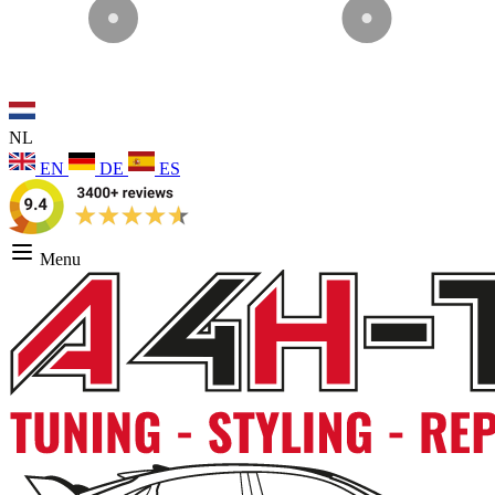
NL
EN
DE
ES
Menu