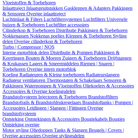
Vloeistoffen & Toebehoren
Inlaattraject
Inlaatspruitstukken
Gaskleppen & Adapters
Pakkingen
& Sensoren
Overige inlaattraject
Luchtinlaat & Filters
Luchtfiltersystemen
Luchtfilters
Universele
buizen & Toebehoren
Luchtfilter accessoires
Cilinderkop & Toebehoren
Distributie
Pakkingen & Toebehoren
Nokkenassen
Nokkenas poelies
Kleppen & Toebehoren
Styling
delen
Overige cilinderkop & Toebehoren
Turbo | Compressor | NOS
Interne motorblok delen
Distributie & Pompen
Pakkingen &
Keerringen
Bouten & Moeren
Zuigers & Toebehoren
Drijfstangen
& Krukassen
Lagers & Smeermiddelen
Riemen | Snaren |
Toebehoren
Overige intern motorblok
Koeling
Radiateuren & Kleine toebehoren
Radiateurslangen
Radiateur ventilatoren
Thermostaten & Schakelaars
Sensoren &
Pakkingen
Waterpompen & Vloeistoffen
Oliekoelers & Accessoires
Accessoires & Overige koelingsdelen
Brandstofsysteem
Injectoren & Toebehoren
Brandstoffilters
Brandstofrails & Brandstofdrukregelaars
Brandstoftanks | Pompen |
Accessoires
Leidingen | Slangen | Fittingen
Overige
brandstofsysteem
Ontsteking
Ontstekingen & Accessoires
Bougiekabels
Bougies
Ontsteking overige
Motor styling
Oliedoppen
Tanks & Slangen
Beugels | Covers |
Overige accessoires
Overige stylingsdelen