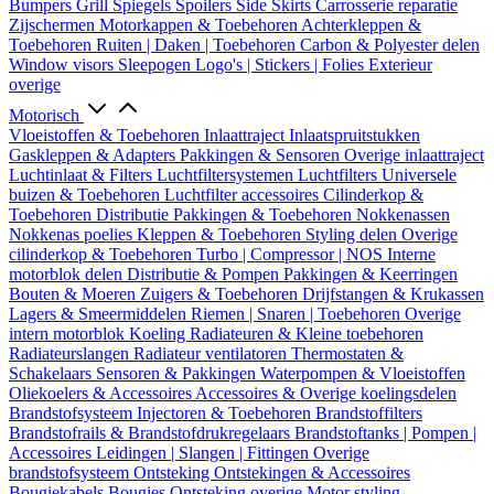
Bumpers
Grill
Spiegels
Spoilers
Side Skirts
Carrosserie reparatie
Zijschermen
Motorkappen & Toebehoren
Achterkleppen &
Toebehoren
Ruiten | Daken | Toebehoren
Carbon & Polyester delen
Window visors
Sleepogen
Logo's | Stickers | Folies
Exterieur
overige
Motorisch
Vloeistoffen & Toebehoren
Inlaattraject
Inlaatspruitstukken
Gaskleppen & Adapters
Pakkingen & Sensoren
Overige inlaattraject
Luchtinlaat & Filters
Luchtfiltersystemen
Luchtfilters
Universele
buizen & Toebehoren
Luchtfilter accessoires
Cilinderkop &
Toebehoren
Distributie
Pakkingen & Toebehoren
Nokkenassen
Nokkenas poelies
Kleppen & Toebehoren
Styling delen
Overige
cilinderkop & Toebehoren
Turbo | Compressor | NOS
Interne
motorblok delen
Distributie & Pompen
Pakkingen & Keerringen
Bouten & Moeren
Zuigers & Toebehoren
Drijfstangen & Krukassen
Lagers & Smeermiddelen
Riemen | Snaren | Toebehoren
Overige
intern motorblok
Koeling
Radiateuren & Kleine toebehoren
Radiateurslangen
Radiateur ventilatoren
Thermostaten &
Schakelaars
Sensoren & Pakkingen
Waterpompen & Vloeistoffen
Oliekoelers & Accessoires
Accessoires & Overige koelingsdelen
Brandstofsysteem
Injectoren & Toebehoren
Brandstoffilters
Brandstofrails & Brandstofdrukregelaars
Brandstoftanks | Pompen |
Accessoires
Leidingen | Slangen | Fittingen
Overige
brandstofsysteem
Ontsteking
Ontstekingen & Accessoires
Bougiekabels
Bougies
Ontsteking overige
Motor styling