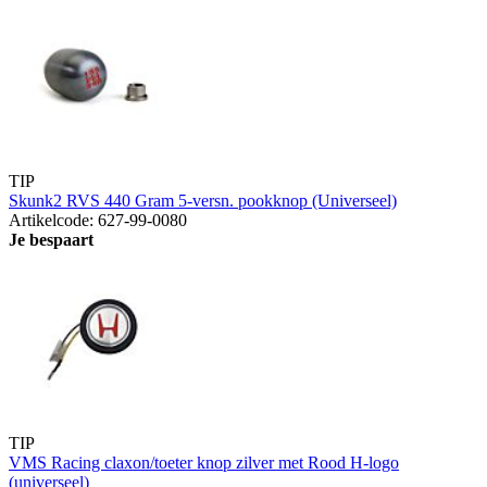
TIP
Skunk2 RVS 440 Gram 5-versn. pookknop (Universeel)
Artikelcode: 627-99-0080
Je bespaart
TIP
VMS Racing claxon/toeter knop zilver met Rood H-logo
(universeel)