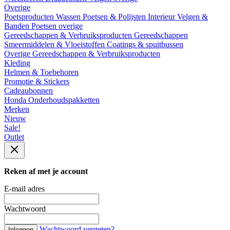
Overige
Poetsproducten
Wassen
Poetsen & Polijsten
Interieur
Velgen &
Banden
Poetsen overige
Gereedschappen & Verbruiksproducten
Gereedschappen
Smeermiddelen & Vloeistoffen
Coatings & spuitbussen
Overige Gereedschappen & Verbruiksproducten
Kleding
Helmen & Toebehoren
Promotie & Stickers
Cadeaubonnen
Honda Onderhoudspakketten
Merken
Nieuw
Sale!
Outlet
Reken af met je account
E-mail adres
Wachtwoord
Wachtwoord vergeten?
Inloggen