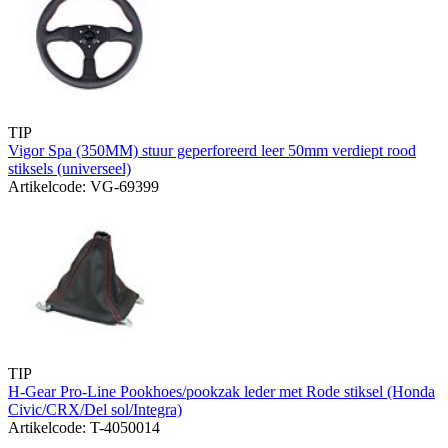
TIP
Vigor Spa (350MM) stuur geperforeerd leer 50mm verdiept rood
stiksels (universeel)
Artikelcode: VG-69399
TIP
H-Gear Pro-Line Pookhoes/pookzak leder met Rode stiksel (Honda
Civic/CRX/Del sol/Integra)
Artikelcode: T-4050014