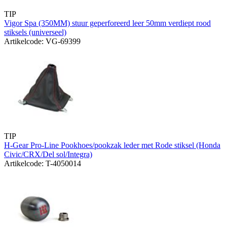
TIP
Vigor Spa (350MM) stuur geperforeerd leer 50mm verdiept rood
stiksels (universeel)
Artikelcode: VG-69399
TIP
H-Gear Pro-Line Pookhoes/pookzak leder met Rode stiksel (Honda
Civic/CRX/Del sol/Integra)
Artikelcode: T-4050014