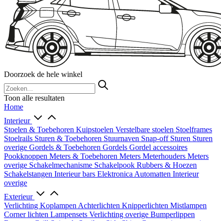
Doorzoek de hele winkel
Toon alle resultaten
Home
Interieur
Stoelen & Toebehoren
Kuipstoelen
Verstelbare stoelen
Stoelframes
Stoelrails
Sturen & Toebehoren
Stuurnaven
Snap-off
Sturen
Sturen
overige
Gordels & Toebehoren
Gordels
Gordel accessoires
Pookknoppen
Meters & Toebehoren
Meters
Meterhouders
Meters
overige
Schakelmechanisme
Schakelpook
Rubbers & Hoezen
Schakelstangen
Interieur bars
Elektronica
Automatten
Interieur
overige
Exterieur
Verlichting
Koplampen
Achterlichten
Knipperlichten
Mistlampen
Corner lichten
Lampensets
Verlichting overige
Bumperlippen