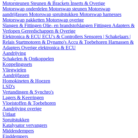
Motorsteunen
Steunen & Brackets
Inserts & Overige
Motorswap onderdelen
Motorswap steunen
Motorswap
aandrijfassen
Motorswap spruitstukken
Motorswap harnesses
Motorswap pakketten
Motorswap overige
Slangen & Fittingen
Olie- en brandstofslangen
Fittingen
Adapters &
Verlopen
Gereedschappen & Overige
Elektronica & ECU
ECU's & Controllers
Sensoren | Schakelaars |
Relais
Startmotoren & Dynamo's
Accu & Toebehoren
Harnassen &
Adapters
Overige elektronica & ECU
Aandrijving
Schakelen & Ontkoppelen
Koppelingssets
Vliegwielen
Aandrijfassen
Homokineten & Hoezen
LSD's
Vertandingen & Synchro's
Lagers & Keerringen
Vloeistoffen & Toebehoren
Aandrijving overige
Uitlaat
Spruitstukken
Katalysator vervangers
Middendempers
Einddempers