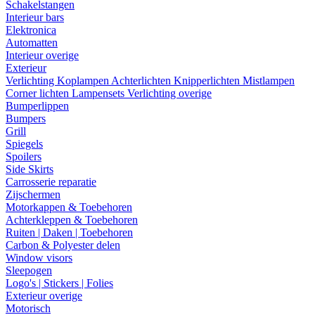
Schakelstangen
Interieur bars
Elektronica
Automatten
Interieur overige
Exterieur
Verlichting
Koplampen
Achterlichten
Knipperlichten
Mistlampen
Corner lichten
Lampensets
Verlichting overige
Bumperlippen
Bumpers
Grill
Spiegels
Spoilers
Side Skirts
Carrosserie reparatie
Zijschermen
Motorkappen & Toebehoren
Achterkleppen & Toebehoren
Ruiten | Daken | Toebehoren
Carbon & Polyester delen
Window visors
Sleepogen
Logo's | Stickers | Folies
Exterieur overige
Motorisch