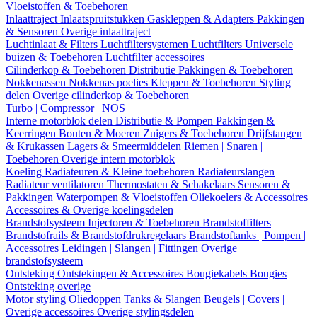
Vloeistoffen & Toebehoren
Inlaattraject
Inlaatspruitstukken
Gaskleppen & Adapters
Pakkingen
& Sensoren
Overige inlaattraject
Luchtinlaat & Filters
Luchtfiltersystemen
Luchtfilters
Universele
buizen & Toebehoren
Luchtfilter accessoires
Cilinderkop & Toebehoren
Distributie
Pakkingen & Toebehoren
Nokkenassen
Nokkenas poelies
Kleppen & Toebehoren
Styling
delen
Overige cilinderkop & Toebehoren
Turbo | Compressor | NOS
Interne motorblok delen
Distributie & Pompen
Pakkingen &
Keerringen
Bouten & Moeren
Zuigers & Toebehoren
Drijfstangen
& Krukassen
Lagers & Smeermiddelen
Riemen | Snaren |
Toebehoren
Overige intern motorblok
Koeling
Radiateuren & Kleine toebehoren
Radiateurslangen
Radiateur ventilatoren
Thermostaten & Schakelaars
Sensoren &
Pakkingen
Waterpompen & Vloeistoffen
Oliekoelers & Accessoires
Accessoires & Overige koelingsdelen
Brandstofsysteem
Injectoren & Toebehoren
Brandstoffilters
Brandstofrails & Brandstofdrukregelaars
Brandstoftanks | Pompen |
Accessoires
Leidingen | Slangen | Fittingen
Overige
brandstofsysteem
Ontsteking
Ontstekingen & Accessoires
Bougiekabels
Bougies
Ontsteking overige
Motor styling
Oliedoppen
Tanks & Slangen
Beugels | Covers |
Overige accessoires
Overige stylingsdelen