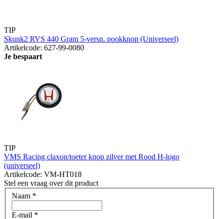
TIP
Skunk2 RVS 440 Gram 5-versn. pookknop (Universeel)
Artikelcode: 627-99-0080
Je bespaart
TIP
VMS Racing claxon/toeter knop zilver met Rood H-logo
(universeel)
Artikelcode: VM-HT018
Stel een vraag over dit product
Naam
*
E-mail
*