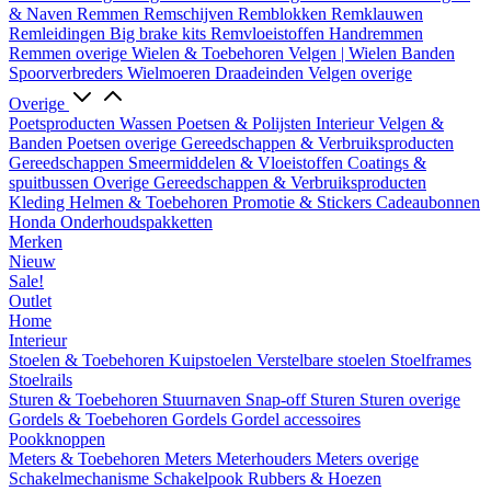
& Naven
Remmen
Remschijven
Remblokken
Remklauwen
Remleidingen
Big brake kits
Remvloeistoffen
Handremmen
Remmen overige
Wielen & Toebehoren
Velgen | Wielen
Banden
Spoorverbreders
Wielmoeren
Draadeinden
Velgen overige
Overige
Poetsproducten
Wassen
Poetsen & Polijsten
Interieur
Velgen &
Banden
Poetsen overige
Gereedschappen & Verbruiksproducten
Gereedschappen
Smeermiddelen & Vloeistoffen
Coatings &
spuitbussen
Overige Gereedschappen & Verbruiksproducten
Kleding
Helmen & Toebehoren
Promotie & Stickers
Cadeaubonnen
Honda Onderhoudspakketten
Merken
Nieuw
Sale!
Outlet
Home
Interieur
Stoelen & Toebehoren
Kuipstoelen
Verstelbare stoelen
Stoelframes
Stoelrails
Sturen & Toebehoren
Stuurnaven
Snap-off
Sturen
Sturen overige
Gordels & Toebehoren
Gordels
Gordel accessoires
Pookknoppen
Meters & Toebehoren
Meters
Meterhouders
Meters overige
Schakelmechanisme
Schakelpook
Rubbers & Hoezen