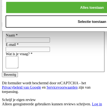
finish and durability of the product.
This does not mean that the Tuner-line products are ''bad quality''
Alles toestaan
but are in general an affordable alternative for those who don't need
the high grade of the Pro-Line products.
Selectie toestaan
Toon meer
Stel een vraag over dit product
Naam
*
E-mail
*
Wat is je vraag?
*
Bevestig
Dit formulier wordt beschermd door reCAPTCHA - het
Privacybeleid van Google
en
Servicevoorwaarden
zijn van
toepassing.
Schrijf je eigen review
Alleen geregistreerde gebruikers kunnen reviews schrijven.
Log in