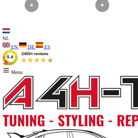
NL
EN
DE
ES
Menu