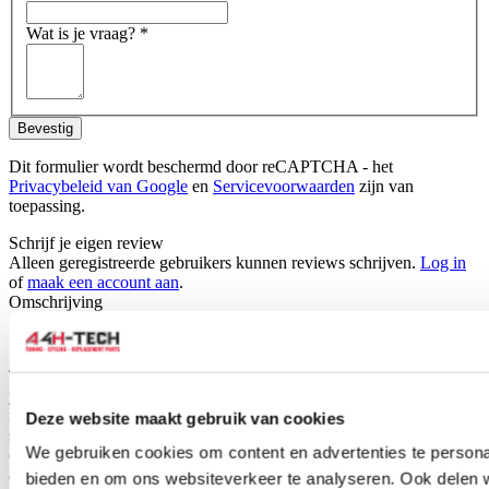
Wat is je vraag?
*
Bevestig
Dit formulier wordt beschermd door reCAPTCHA - het
Privacybeleid van Google
en
Servicevoorwaarden
zijn van
toepassing.
Schrijf je eigen review
Alleen geregistreerde gebruikers kunnen reviews schrijven.
Log in
of
maak een account aan
.
Omschrijving
Set Premium Velour car mats suitable for your Honda Civic coupe.
These mats are made of beautiful velour, are specially tailored for
your car type and therefore will fit perfectly. H-Gear premium car
mats are made of durable black velour fabric and also have the
Deze website maakt gebruik van cookies
standard mounting holes for easy fitting into your car, just like the
We gebruiken cookies om content en advertenties te personal
original mats. They have a anti-slip surface so the mats will not slip
away.
bieden en om ons websiteverkeer te analyseren. Ook delen 