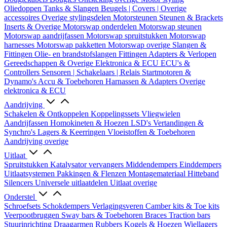
Oliedoppen
Tanks & Slangen
Beugels | Covers | Overige
accessoires
Overige stylingsdelen
Motorsteunen
Steunen & Brackets
Inserts & Overige
Motorswap onderdelen
Motorswap steunen
Motorswap aandrijfassen
Motorswap spruitstukken
Motorswap
harnesses
Motorswap pakketten
Motorswap overige
Slangen &
Fittingen
Olie- en brandstofslangen
Fittingen
Adapters & Verlopen
Gereedschappen & Overige
Elektronica & ECU
ECU's &
Controllers
Sensoren | Schakelaars | Relais
Startmotoren &
Dynamo's
Accu & Toebehoren
Harnassen & Adapters
Overige
elektronica & ECU
Aandrijving
Schakelen & Ontkoppelen
Koppelingssets
Vliegwielen
Aandrijfassen
Homokineten & Hoezen
LSD's
Vertandingen &
Synchro's
Lagers & Keerringen
Vloeistoffen & Toebehoren
Aandrijving overige
Uitlaat
Spruitstukken
Katalysator vervangers
Middendempers
Einddempers
Uitlaatsystemen
Pakkingen & Flenzen
Montagemateriaal
Hitteband
Silencers
Universele uitlaatdelen
Uitlaat overige
Onderstel
Schroefsets
Schokdempers
Verlagingsveren
Camber kits & Toe kits
Veerpootbruggen
Sway bars & Toebehoren
Braces
Traction bars
Stuurinrichting
Draagarmen
Rubbers
Kogels & Hoezen
Wiellagers