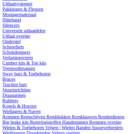
Uitlaatsystemen
Pakkingen & Flenzen
Montagemateriaal
Hitteband
Silencers
Universele uitlaatdelen
Uitlaat overige
Onderstel
Schroefsets
Schokdempers
Verlagingsveren
Camber kits & Toe kits
Veerpootbruggen
Sway bars & Toebehoren
Braces
Traction bars
Stuurinrichting
Draagarmen
Rubbers
Kogels & Hoezen
Wiellagers & Naven
Remmen
Remschijven
Remblokken
Remklauwen
Remleidingen
Big brake kits
Remvloeistoffen
Handremmen
Remmen overige
Wielen & Toebehoren
Velgen | Wielen
Banden
Spoorverbreders
Wielmoeren
Draadeinden
Velgen overige