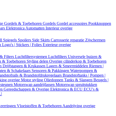
ige
Gordels & Toebehoren
Gordels
Gordel accessoires
Pookknoppen
bars
Elektronica
Automatten
Interieur overige
ll
Spiegels
Spoilers
Side Skirts
Carrosserie reparatie
Zijschermen
en
Logo's | Stickers | Folies
Exterieur overige
 & Filters
Luchtfiltersystemen
Luchtfilters
Universele buizen &
n & Toebehoren
Styling delen
Overige cilinderkop & Toebehoren
en
Drijfstangen & Krukassen
Lagers & Smeermiddelen
Riemen |
aten & Schakelaars
Sensoren & Pakkingen
Waterpompen &
andstofrails & Brandstofdrukregelaars
Brandstoftanks | Pompen |
king overige
Motor styling
Oliedoppen
Tanks & Slangen
Beugels |
 steunen
Motorswap aandrijfassen
Motorswap spruitstukken
en
Gereedschappen & Overige
Elektronica & ECU
ECU's &
CU
eerringen
Vloeistoffen & Toebehoren
Aandrijving overige