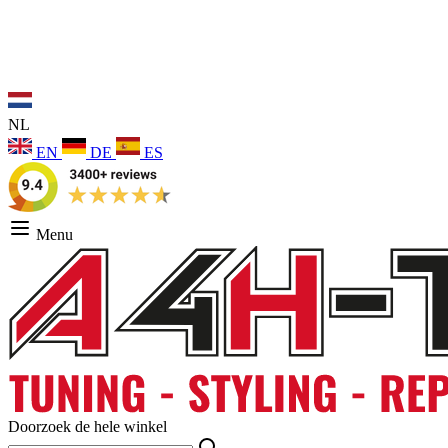
NL
EN
DE
ES
Menu
Doorzoek de hele winkel