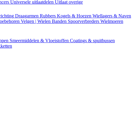
encers
Universele uitlaatdelen
Uitlaat overige
richting
Draagarmen
Rubbers
Kogels & Hoezen
Wiellagers & Naven
Toebehoren
Velgen | Wielen
Banden
Spoorverbreders
Wielmoeren
appen
Smeermiddelen & Vloeistoffen
Coatings & spuitbussen
ketten