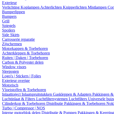
Exterieur
Verlichting
Koplampen
Achterlichten
Knipperlichten
Mistlampen
Cor
Bumperlippen
Bumpers
Grill
Spiegels
Spoilers
Side Skirts
Carrosserie reparatie
Zijschermen
Motorkappen & Toebehoren
Achterkleppen & Toebehoren
Ruiten | Daken | Toebehoren
Carbon & Polyester delen
Window visors
Sleepogen
Logo's | Stickers | Folies
Exterieur overige
Motorisch
Vloeistoffen & Toebehoren
Inlaattraject
Inlaatspruitstukken
Gaskleppen & Adapters
Pakkingen &
Luchtinlaat & Filters
Luchtfiltersystemen
Luchtfilters
Universele bui
Cilinderkop & Toebehoren
Distributie
Pakkingen & Toebehoren
Nok
Turbo | Compressor | NOS
Interne motorblok delen
Distributie & Pompen
Pakkingen & Keerrin