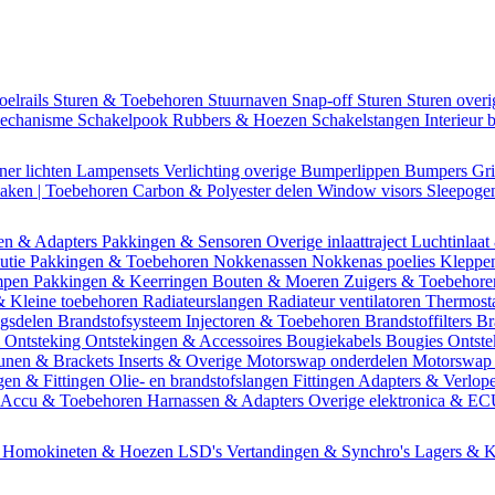
oelrails
Sturen & Toebehoren
Stuurnaven
Snap-off
Sturen
Sturen over
mechanisme
Schakelpook
Rubbers & Hoezen
Schakelstangen
Interieur 
ner lichten
Lampensets
Verlichting overige
Bumperlippen
Bumpers
Gri
Daken | Toebehoren
Carbon & Polyester delen
Window visors
Sleepog
en & Adapters
Pakkingen & Sensoren
Overige inlaattraject
Luchtinlaat
butie
Pakkingen & Toebehoren
Nokkenassen
Nokkenas poelies
Kleppe
ompen
Pakkingen & Keerringen
Bouten & Moeren
Zuigers & Toebehor
& Kleine toebehoren
Radiateurslangen
Radiateur ventilatoren
Thermost
ngsdelen
Brandstofsysteem
Injectoren & Toebehoren
Brandstoffilters
Br
m
Ontsteking
Ontstekingen & Accessoires
Bougiekabels
Bougies
Ontste
unen & Brackets
Inserts & Overige
Motorswap onderdelen
Motorswap
gen & Fittingen
Olie- en brandstofslangen
Fittingen
Adapters & Verlop
Accu & Toebehoren
Harnassen & Adapters
Overige elektronica & E
n
Homokineten & Hoezen
LSD's
Vertandingen & Synchro's
Lagers & K