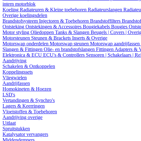
intern motorblok
Koeling
Radiateuren & Kleine toebehoren
Radiateurslangen
Radiateu
Overige koelingsdelen
Brandstofsysteem
Injectoren & Toebehoren
Brandstoffilters
Brandstof
Ontsteking
Ontstekingen & Accessoires
Bougiekabels
Bougies
Ontst
Motor styling
Oliedoppen
Tanks & Slangen
Beugels | Covers | Overi
Motorsteunen
Steunen & Brackets
Inserts & Overige
Motorswap onderdelen
Motorswap steunen
Motorswap aandrijfassen
Slangen & Fittingen
Olie- en brandstofslangen
Fittingen
Adapters & 
Elektronica & ECU
ECU's & Controllers
Sensoren | Schakelaars | Re
Aandrijving
Schakelen & Ontkoppelen
Koppelingssets
Vliegwielen
Aandrijfassen
Homokineten & Hoezen
LSD's
Vertandingen & Synchro's
Lagers & Keerringen
Vloeistoffen & Toebehoren
Aandrijving overige
Uitlaat
Spruitstukken
Katalysator vervangers
Middendempers