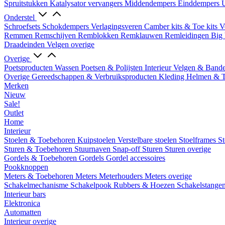
Spruitstukken
Katalysator vervangers
Middendempers
Einddempers
U
Onderstel
Schroefsets
Schokdempers
Verlagingsveren
Camber kits & Toe kits
V
Remmen
Remschijven
Remblokken
Remklauwen
Remleidingen
Big 
Draadeinden
Velgen overige
Overige
Poetsproducten
Wassen
Poetsen & Polijsten
Interieur
Velgen & Band
Overige Gereedschappen & Verbruiksproducten
Kleding
Helmen & 
Merken
Nieuw
Sale!
Outlet
Home
Interieur
Stoelen & Toebehoren
Kuipstoelen
Verstelbare stoelen
Stoelframes
St
Sturen & Toebehoren
Stuurnaven
Snap-off
Sturen
Sturen overige
Gordels & Toebehoren
Gordels
Gordel accessoires
Pookknoppen
Meters & Toebehoren
Meters
Meterhouders
Meters overige
Schakelmechanisme
Schakelpook
Rubbers & Hoezen
Schakelstange
Interieur bars
Elektronica
Automatten
Interieur overige