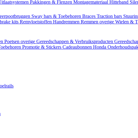
itlaatsystemen
Pakkingen & Flenzen
Montagemateriaal
Hitteband
Sil
eerpootbruggen
Sway bars & Toebehoren
Braces
Traction bars
Stuurin
brake kits
Remvloeistoffen
Handremmen
Remmen overige
Wielen & 
en
Poetsen overige
Gereedschappen & Verbruiksproducten
Gereedsch
Toebehoren
Promotie & Stickers
Cadeaubonnen
Honda Onderhoudspak
oelrails
n