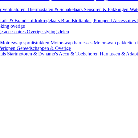
r ventilatoren
Thermostaten & Schakelaars
Sensoren & Pakkingen
Wat
rails & Brandstofdrukregelaars
Brandstoftanks | Pompen | Accessoires
eking overige
ge accessoires
Overige stylingsdelen
Motorswap spruitstukken
Motorswap harnesses
Motorswap pakketten
Verlopen
Gereedschappen & Overige
lais
Startmotoren & Dynamo's
Accu & Toebehoren
Harnassen & Adap