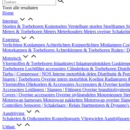
Toon alle resultaten
Home
Interieur
Stoelen & Toebehoren
Kuipstoelen
Verstelbare stoelen
Stoelframes
St
Meters & Toebehoren
Meters
Meterhouders
Meters overige
Schakel
Exterieur
Verlichting
Koplampen
Achterlichten
Knipperlichten
Mistlampen
Cor
Motorkappen & Toebehoren
Achterkleppen & Toebehoren
Ruiten | 
Motorisch
Vloeistoffen & Toebehoren
Inlaattraject
Inlaatspruitstukken
Gasklepp
Toebehoren
Luchtfilter accessoires
Cilinderkop & Toebehoren
Distri
Turbo | Compressor | NOS
Interne motorblok delen
Distributie & P
Snaren | Toebehoren
Overige intern motorblok
Koeling
Radiateuren 
Vloeistoffen
Oliekoelers & Accessoires
Accessoires & Overige koeli
Accessoires
Leidingen | Slangen | Fittingen
Overige brandstofsystee
Covers | Overige accessoires
Overige stylingsdelen
Motorsteunen
Ste
Motorswap harnesses
Motorswap pakketten
Motorswap overige
Slan
Controllers
Sensoren | Schakelaars | Relais
Startmotoren & Dynamo's
Aandrijving
Schakelen & Ontkoppelen
Koppelingssets
Vliegwielen
Aandrijfasse
Uitlaat