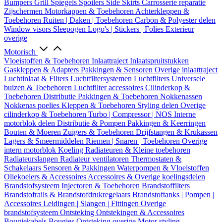
Bumpers
Grill
Spiegels
Spoilers
Side Skirts
Carrosserie reparatie
Zijschermen
Motorkappen & Toebehoren
Achterkleppen &
Toebehoren
Ruiten | Daken | Toebehoren
Carbon & Polyester delen
Window visors
Sleepogen
Logo's | Stickers | Folies
Exterieur
overige
Motorisch
Vloeistoffen & Toebehoren
Inlaattraject
Inlaatspruitstukken
Gaskleppen & Adapters
Pakkingen & Sensoren
Overige inlaattraject
Luchtinlaat & Filters
Luchtfiltersystemen
Luchtfilters
Universele
buizen & Toebehoren
Luchtfilter accessoires
Cilinderkop &
Toebehoren
Distributie
Pakkingen & Toebehoren
Nokkenassen
Nokkenas poelies
Kleppen & Toebehoren
Styling delen
Overige
cilinderkop & Toebehoren
Turbo | Compressor | NOS
Interne
motorblok delen
Distributie & Pompen
Pakkingen & Keerringen
Bouten & Moeren
Zuigers & Toebehoren
Drijfstangen & Krukassen
Lagers & Smeermiddelen
Riemen | Snaren | Toebehoren
Overige
intern motorblok
Koeling
Radiateuren & Kleine toebehoren
Radiateurslangen
Radiateur ventilatoren
Thermostaten &
Schakelaars
Sensoren & Pakkingen
Waterpompen & Vloeistoffen
Oliekoelers & Accessoires
Accessoires & Overige koelingsdelen
Brandstofsysteem
Injectoren & Toebehoren
Brandstoffilters
Brandstofrails & Brandstofdrukregelaars
Brandstoftanks | Pompen |
Accessoires
Leidingen | Slangen | Fittingen
Overige
brandstofsysteem
Ontsteking
Ontstekingen & Accessoires
Bougiekabels
Bougies
Ontsteking overige
Motor styling