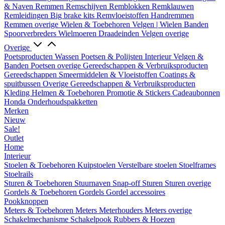
& Naven
Remmen
Remschijven
Remblokken
Remklauwen
Remleidingen
Big brake kits
Remvloeistoffen
Handremmen
Remmen overige
Wielen & Toebehoren
Velgen | Wielen
Banden
Spoorverbreders
Wielmoeren
Draadeinden
Velgen overige
Overige
Poetsproducten
Wassen
Poetsen & Polijsten
Interieur
Velgen &
Banden
Poetsen overige
Gereedschappen & Verbruiksproducten
Gereedschappen
Smeermiddelen & Vloeistoffen
Coatings &
spuitbussen
Overige Gereedschappen & Verbruiksproducten
Kleding
Helmen & Toebehoren
Promotie & Stickers
Cadeaubonnen
Honda Onderhoudspakketten
Merken
Nieuw
Sale!
Outlet
Home
Interieur
Stoelen & Toebehoren
Kuipstoelen
Verstelbare stoelen
Stoelframes
Stoelrails
Sturen & Toebehoren
Stuurnaven
Snap-off
Sturen
Sturen overige
Gordels & Toebehoren
Gordels
Gordel accessoires
Pookknoppen
Meters & Toebehoren
Meters
Meterhouders
Meters overige
Schakelmechanisme
Schakelpook
Rubbers & Hoezen