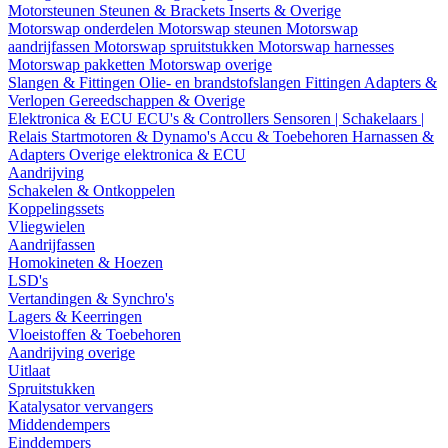
Motorsteunen
Steunen & Brackets
Inserts & Overige
Motorswap onderdelen
Motorswap steunen
Motorswap
aandrijfassen
Motorswap spruitstukken
Motorswap harnesses
Motorswap pakketten
Motorswap overige
Slangen & Fittingen
Olie- en brandstofslangen
Fittingen
Adapters &
Verlopen
Gereedschappen & Overige
Elektronica & ECU
ECU's & Controllers
Sensoren | Schakelaars |
Relais
Startmotoren & Dynamo's
Accu & Toebehoren
Harnassen &
Adapters
Overige elektronica & ECU
Aandrijving
Schakelen & Ontkoppelen
Koppelingssets
Vliegwielen
Aandrijfassen
Homokineten & Hoezen
LSD's
Vertandingen & Synchro's
Lagers & Keerringen
Vloeistoffen & Toebehoren
Aandrijving overige
Uitlaat
Spruitstukken
Katalysator vervangers
Middendempers
Einddempers