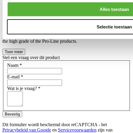
created, so we can make 2 different collections in our own product
range.
Alles toestaan
The Pro-Line is in general a slightly higher grade in a slightly higher
price range, compared to the Tuner-line. Often noticable in the final
finish and durability of the product.
Selectie toestaan
This does not mean that the Tuner-line products are ''bad quality''
but are in general an affordable alternative for those who don't need
the high grade of the Pro-Line products.
Toon meer
Stel een vraag over dit product
Naam
*
E-mail
*
Wat is je vraag?
*
Bevestig
Dit formulier wordt beschermd door reCAPTCHA - het
Privacybeleid van Google
en
Servicevoorwaarden
zijn van