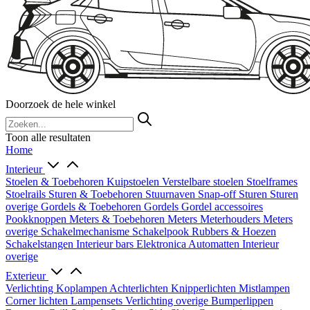
Doorzoek de hele winkel
Toon alle resultaten
Home
Interieur
Stoelen & Toebehoren
Kuipstoelen
Verstelbare stoelen
Stoelframes
Stoelrails
Sturen & Toebehoren
Stuurnaven
Snap-off
Sturen
Sturen
overige
Gordels & Toebehoren
Gordels
Gordel accessoires
Pookknoppen
Meters & Toebehoren
Meters
Meterhouders
Meters
overige
Schakelmechanisme
Schakelpook
Rubbers & Hoezen
Schakelstangen
Interieur bars
Elektronica
Automatten
Interieur
overige
Exterieur
Verlichting
Koplampen
Achterlichten
Knipperlichten
Mistlampen
Corner lichten
Lampensets
Verlichting overige
Bumperlippen