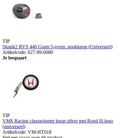
TIP
Skunk2 RVS 440 Gram 5-versn. pookknop (Universeel)
Artikelcode: 627-99-0080
Je bespaart
TIP
VMS Racing claxon/toeter knop zilver met Rood H-logo
(universeel)
Artikelcode: VM-HT018
Stel een vraag over dit product