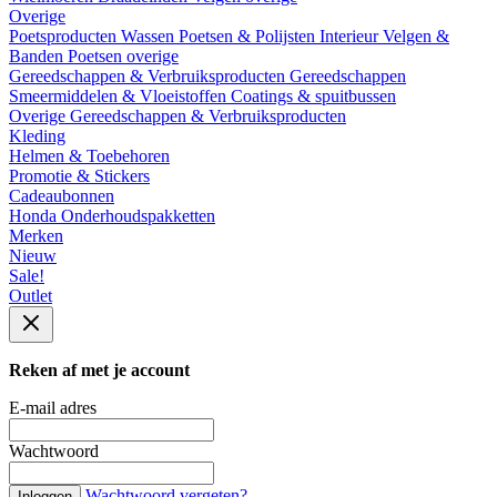
Overige
Poetsproducten
Wassen
Poetsen & Polijsten
Interieur
Velgen &
Banden
Poetsen overige
Gereedschappen & Verbruiksproducten
Gereedschappen
Smeermiddelen & Vloeistoffen
Coatings & spuitbussen
Overige Gereedschappen & Verbruiksproducten
Kleding
Helmen & Toebehoren
Promotie & Stickers
Cadeaubonnen
Honda Onderhoudspakketten
Merken
Nieuw
Sale!
Outlet
Reken af met je account
E-mail adres
Wachtwoord
Wachtwoord vergeten?
Inloggen