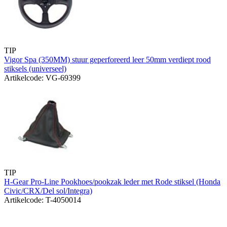
TIP
Vigor Spa (350MM) stuur geperforeerd leer 50mm verdiept rood
stiksels (universeel)
Artikelcode: VG-69399
TIP
H-Gear Pro-Line Pookhoes/pookzak leder met Rode stiksel (Honda
Civic/CRX/Del sol/Integra)
Artikelcode: T-4050014