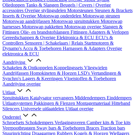
Oliedoppen
Tanks & Slangen
Beugels | Covers | Overige
accessoires
Overige stylingsdelen
Motorsteunen
Steunen & Brackets
Inserts & Overige
Motorswap onderdelen
Motorswap steunen
Motorswap aandrijfassen
Motorswap spruitstukken
Motorswap
harnesses
Motorswap pakketten
Motorswap overige
Slangen &
Fittingen
Olie- en brandstofslangen
Fittingen
Adapters & Verlopen
Gereedschappen & Overige
Elektronica & ECU
ECU's &
Controllers
Sensoren | Schakelaars | Relais
Startmotoren &
Dynamo's
Accu & Toebehoren
Harnassen & Adapters
Overige
elektronica & ECU
Aandrijving
Schakelen & Ontkoppelen
Koppelingssets
Vliegwielen
Aandrijfassen
Homokineten & Hoezen
LSD's
Vertandingen &
Synchro's
Lagers & Keerringen
Vloeistoffen & Toebehoren
Aandrijving overige
Uitlaat
Spruitstukken
Katalysator vervangers
Middendempers
Einddempers
Uitlaatsystemen
Pakkingen & Flenzen
Montagemateriaal
Hitteband
Silencers
Universele uitlaatdelen
Uitlaat overige
Onderstel
Schroefsets
Schokdempers
Verlagingsveren
Camber kits & Toe kits
Veerpootbruggen
Sway bars & Toebehoren
Braces
Traction bars
Stuurinrichting
Draagarmen
Rubbers
Kogels & Hoezen
Wiellagers