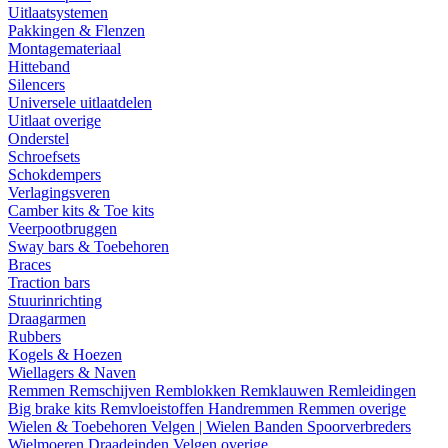
Uitlaatsystemen
Pakkingen & Flenzen
Montagemateriaal
Hitteband
Silencers
Universele uitlaatdelen
Uitlaat overige
Onderstel
Schroefsets
Schokdempers
Verlagingsveren
Camber kits & Toe kits
Veerpootbruggen
Sway bars & Toebehoren
Braces
Traction bars
Stuurinrichting
Draagarmen
Rubbers
Kogels & Hoezen
Wiellagers & Naven
Remmen
Remschijven
Remblokken
Remklauwen
Remleidingen
Big brake kits
Remvloeistoffen
Handremmen
Remmen overige
Wielen & Toebehoren
Velgen | Wielen
Banden
Spoorverbreders
Wielmoeren
Draadeinden
Velgen overige