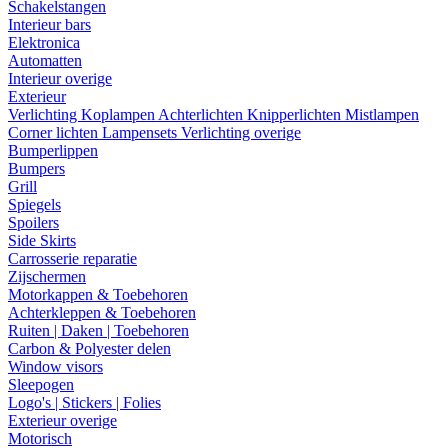
Schakelstangen
Interieur bars
Elektronica
Automatten
Interieur overige
Exterieur
Verlichting
Koplampen
Achterlichten
Knipperlichten
Mistlampen
Corner lichten
Lampensets
Verlichting overige
Bumperlippen
Bumpers
Grill
Spiegels
Spoilers
Side Skirts
Carrosserie reparatie
Zijschermen
Motorkappen & Toebehoren
Achterkleppen & Toebehoren
Ruiten | Daken | Toebehoren
Carbon & Polyester delen
Window visors
Sleepogen
Logo's | Stickers | Folies
Exterieur overige
Motorisch