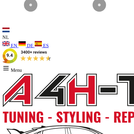
NL
EN
DE
ES
Menu