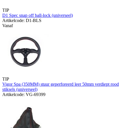
TIP
D1 Spec snap off ball-lock (universeel)
Artikelcode: D1-BLS
Vanaf
TIP
Vigor Spa (350MM) stuur geperforeerd leer 50mm verdiept rood
stiksels (universeel)
Artikelcode: VG-69399