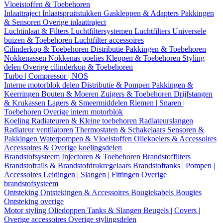
Vloeistoffen & Toebehoren
Inlaattraject
Inlaatspruitstukken
Gaskleppen & Adapters
Pakkingen
& Sensoren
Overige inlaattraject
Luchtinlaat & Filters
Luchtfiltersystemen
Luchtfilters
Universele
buizen & Toebehoren
Luchtfilter accessoires
Cilinderkop & Toebehoren
Distributie
Pakkingen & Toebehoren
Nokkenassen
Nokkenas poelies
Kleppen & Toebehoren
Styling
delen
Overige cilinderkop & Toebehoren
Turbo | Compressor | NOS
Interne motorblok delen
Distributie & Pompen
Pakkingen &
Keerringen
Bouten & Moeren
Zuigers & Toebehoren
Drijfstangen
& Krukassen
Lagers & Smeermiddelen
Riemen | Snaren |
Toebehoren
Overige intern motorblok
Koeling
Radiateuren & Kleine toebehoren
Radiateurslangen
Radiateur ventilatoren
Thermostaten & Schakelaars
Sensoren &
Pakkingen
Waterpompen & Vloeistoffen
Oliekoelers & Accessoires
Accessoires & Overige koelingsdelen
Brandstofsysteem
Injectoren & Toebehoren
Brandstoffilters
Brandstofrails & Brandstofdrukregelaars
Brandstoftanks | Pompen |
Accessoires
Leidingen | Slangen | Fittingen
Overige
brandstofsysteem
Ontsteking
Ontstekingen & Accessoires
Bougiekabels
Bougies
Ontsteking overige
Motor styling
Oliedoppen
Tanks & Slangen
Beugels | Covers |
Overige accessoires
Overige stylingsdelen