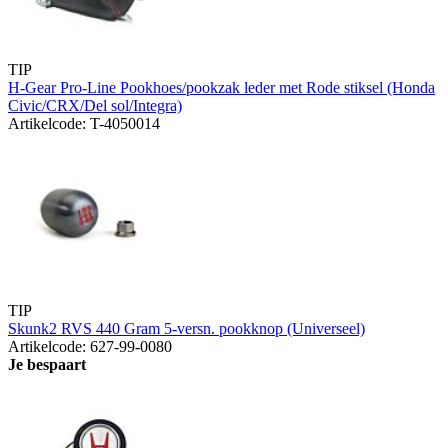
TIP
H-Gear Pro-Line Pookhoes/pookzak leder met Rode stiksel (Honda
Civic/CRX/Del sol/Integra)
Artikelcode: T-4050014
TIP
Skunk2 RVS 440 Gram 5-versn. pookknop (Universeel)
Artikelcode: 627-99-0080
Je bespaart