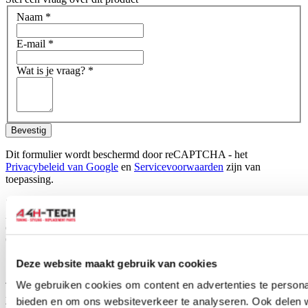
Naam
*
E-mail
*
Wat is je vraag?
*
Bevestig
Dit formulier wordt beschermd door reCAPTCHA - het
Privacybeleid van Google
en
Servicevoorwaarden
zijn van
toepassing.
Schrijf je eigen review
Alleen geregistreerde gebruikers kunnen reviews schrijven.
Log in
of
maak een account aan
.
Omschrijving
Set Premium Velour car mats suitable for your Honda Civic.
Deze website maakt gebruik van cookies
We gebruiken cookies om content en advertenties te personal
These mats are made of beautiful velour, are specially tailored for
your car type and therefore will fit perfectly. H-Gear premium car
bieden en om ons websiteverkeer te analyseren. Ook delen 