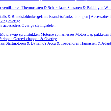
r ventilatoren
Thermostaten & Schakelaars
Sensoren & Pakkingen
Wat
rails & Brandstofdrukregelaars
Brandstoftanks | Pompen | Accessoires
eking overige
ge accessoires
Overige stylingsdelen
Motorswap spruitstukken
Motorswap harnesses
Motorswap pakketten
Verlopen
Gereedschappen & Overige
lais
Startmotoren & Dynamo's
Accu & Toebehoren
Harnassen & Adap