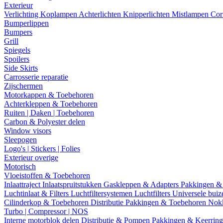
Exterieur
Verlichting
Koplampen
Achterlichten
Knipperlichten
Mistlampen
Cor
Bumperlippen
Bumpers
Grill
Spiegels
Spoilers
Side Skirts
Carrosserie reparatie
Zijschermen
Motorkappen & Toebehoren
Achterkleppen & Toebehoren
Ruiten | Daken | Toebehoren
Carbon & Polyester delen
Window visors
Sleepogen
Logo's | Stickers | Folies
Exterieur overige
Motorisch
Vloeistoffen & Toebehoren
Inlaattraject
Inlaatspruitstukken
Gaskleppen & Adapters
Pakkingen &
Luchtinlaat & Filters
Luchtfiltersystemen
Luchtfilters
Universele bui
Cilinderkop & Toebehoren
Distributie
Pakkingen & Toebehoren
Nok
Turbo | Compressor | NOS
Interne motorblok delen
Distributie & Pompen
Pakkingen & Keerrin