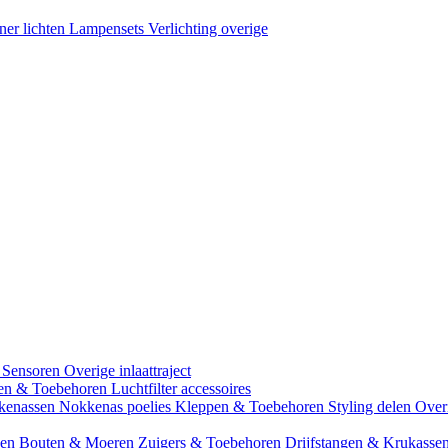
ner lichten
Lampensets
Verlichting overige
 Sensoren
Overige inlaattraject
zen & Toebehoren
Luchtfilter accessoires
kenassen
Nokkenas poelies
Kleppen & Toebehoren
Styling delen
Over
gen
Bouten & Moeren
Zuigers & Toebehoren
Drijfstangen & Krukasse