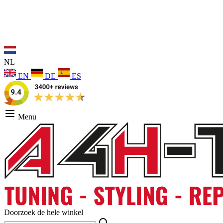
NL
EN
DE
ES
Menu
Doorzoek de hele winkel