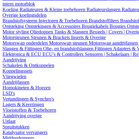
intern motorblok
Koeling
Radiateuren & Kleine toebehoren
Radiateurslangen
Radiateu
Overige koelingsdelen
Brandstofsysteem
Injectoren & Toebehoren
Brandstoffilters
Brandstof
Ontsteking
Ontstekingen & Accessoires
Bougiekabels
Bougies
Ontst
Motor styling
Oliedoppen
Tanks & Slangen
Beugels | Covers | Overi
Motorsteunen
Steunen & Brackets
Inserts & Overige
Motorswap onderdelen
Motorswap steunen
Motorswap aandrijfassen
Slangen & Fittingen
Olie- en brandstofslangen
Fittingen
Adapters & 
Elektronica & ECU
ECU's & Controllers
Sensoren | Schakelaars | Re
Aandrijving
Schakelen & Ontkoppelen
Koppelingssets
Vliegwielen
Aandrijfassen
Homokineten & Hoezen
LSD's
Vertandingen & Synchro's
Lagers & Keerringen
Vloeistoffen & Toebehoren
Aandrijving overige
Uitlaat
Spruitstukken
Katalysator vervangers
Middendempers