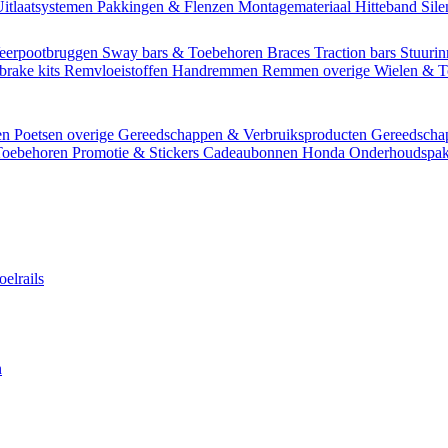
itlaatsystemen
Pakkingen & Flenzen
Montagemateriaal
Hitteband
Sil
eerpootbruggen
Sway bars & Toebehoren
Braces
Traction bars
Stuurin
brake kits
Remvloeistoffen
Handremmen
Remmen overige
Wielen & 
en
Poetsen overige
Gereedschappen & Verbruiksproducten
Gereedsch
Toebehoren
Promotie & Stickers
Cadeaubonnen
Honda Onderhoudspak
oelrails
n