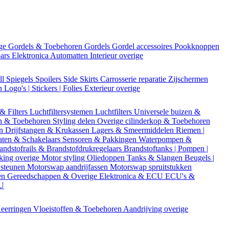
ige
Gordels & Toebehoren
Gordels
Gordel accessoires
Pookknoppen
bars
Elektronica
Automatten
Interieur overige
ll
Spiegels
Spoilers
Side Skirts
Carrosserie reparatie
Zijschermen
en
Logo's | Stickers | Folies
Exterieur overige
 & Filters
Luchtfiltersystemen
Luchtfilters
Universele buizen &
n & Toebehoren
Styling delen
Overige cilinderkop & Toebehoren
en
Drijfstangen & Krukassen
Lagers & Smeermiddelen
Riemen |
aten & Schakelaars
Sensoren & Pakkingen
Waterpompen &
andstofrails & Brandstofdrukregelaars
Brandstoftanks | Pompen |
king overige
Motor styling
Oliedoppen
Tanks & Slangen
Beugels |
 steunen
Motorswap aandrijfassen
Motorswap spruitstukken
en
Gereedschappen & Overige
Elektronica & ECU
ECU's &
CU
eerringen
Vloeistoffen & Toebehoren
Aandrijving overige