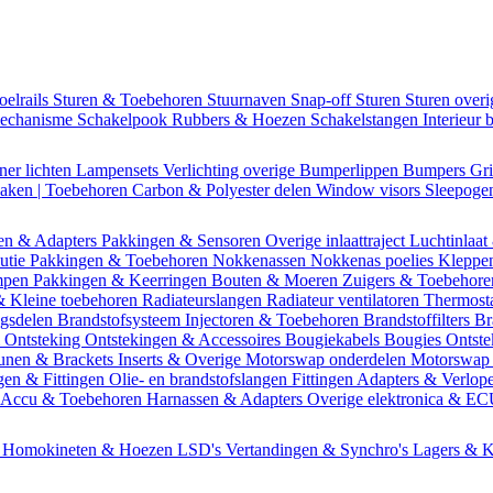
oelrails
Sturen & Toebehoren
Stuurnaven
Snap-off
Sturen
Sturen over
mechanisme
Schakelpook
Rubbers & Hoezen
Schakelstangen
Interieur 
ner lichten
Lampensets
Verlichting overige
Bumperlippen
Bumpers
Gri
Daken | Toebehoren
Carbon & Polyester delen
Window visors
Sleepog
en & Adapters
Pakkingen & Sensoren
Overige inlaattraject
Luchtinlaat
butie
Pakkingen & Toebehoren
Nokkenassen
Nokkenas poelies
Kleppe
ompen
Pakkingen & Keerringen
Bouten & Moeren
Zuigers & Toebehor
& Kleine toebehoren
Radiateurslangen
Radiateur ventilatoren
Thermost
ngsdelen
Brandstofsysteem
Injectoren & Toebehoren
Brandstoffilters
Br
m
Ontsteking
Ontstekingen & Accessoires
Bougiekabels
Bougies
Ontste
unen & Brackets
Inserts & Overige
Motorswap onderdelen
Motorswap
gen & Fittingen
Olie- en brandstofslangen
Fittingen
Adapters & Verlop
Accu & Toebehoren
Harnassen & Adapters
Overige elektronica & E
n
Homokineten & Hoezen
LSD's
Vertandingen & Synchro's
Lagers & K