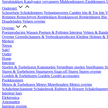
Spruitstukken
Katalysator vervangers
Middendempers
Einddempers
U
Onderstel
Schroefsets
Schokdempers
Verlagingsveren
Camber kits & Toe kits
V
Remmen
Remschijven
Remblokken
Remklauwen
Remleidingen
Big 
Draadeinden
Velgen overige
Overige
Poetsproducten
Wassen
Poetsen & Polijsten
Interieur
Velgen & Band
Overige Gereedschappen & Verbruiksproducten
Kleding
Helmen & 
Merken
Nieuw
Sale!
Outlet
Home
Interieur
Stoelen & Toebehoren
Kuipstoelen
Verstelbare stoelen
Stoelframes
St
Sturen & Toebehoren
Stuurnaven
Snap-off
Sturen
Sturen overige
Gordels & Toebehoren
Gordels
Gordel accessoires
Pookknoppen
Meters & Toebehoren
Meters
Meterhouders
Meters overige
Schakelmechanisme
Schakelpook
Rubbers & Hoezen
Schakelstange
Interieur bars
Elektronica
Automatten
Interieur overige