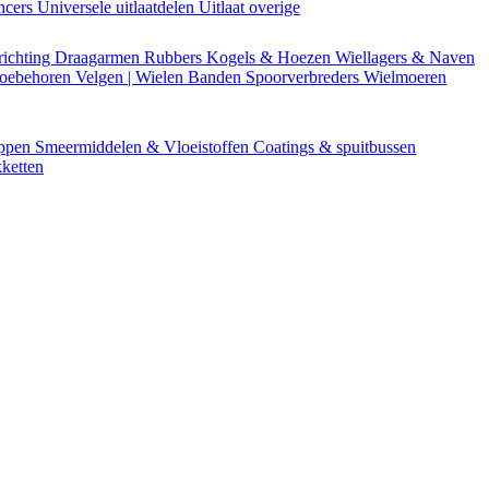
encers
Universele uitlaatdelen
Uitlaat overige
richting
Draagarmen
Rubbers
Kogels & Hoezen
Wiellagers & Naven
Toebehoren
Velgen | Wielen
Banden
Spoorverbreders
Wielmoeren
appen
Smeermiddelen & Vloeistoffen
Coatings & spuitbussen
ketten