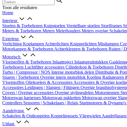
Toon alle resultaten
Home
Interieur
Stoelen & Toebehoren
Kuipstoelen
Verstelbare stoelen
Stoelframes
St
Meters & Toebehoren
Meters
Meterhouders
Meters overige
Schakel
Exterieur
Verlichting
Koplampen
Achterlichten
Knipperlichten
Mistlampen
Cor
Motorkappen & Toebehoren
Achterkleppen & Toebehoren
Ruiten | 
Motorisch
Vloeistoffen & Toebehoren
Inlaattraject
Inlaatspruitstukken
Gasklepp
Toebehoren
Luchtfilter accessoires
Cilinderkop & Toebehoren
Distri
Turbo | Compressor | NOS
Interne motorblok delen
Distributie & P
Snaren | Toebehoren
Overige intern motorblok
Koeling
Radiateuren 
Vloeistoffen
Oliekoelers & Accessoires
Accessoires & Overige koeli
Accessoires
Leidingen | Slangen | Fittingen
Overige brandstofsystee
Covers | Overige accessoires
Overige stylingsdelen
Motorsteunen
Ste
Motorswap harnesses
Motorswap pakketten
Motorswap overige
Slan
Controllers
Sensoren | Schakelaars | Relais
Startmotoren & Dynamo's
Aandrijving
Schakelen & Ontkoppelen
Koppelingssets
Vliegwielen
Aandrijfasse
Uitlaat