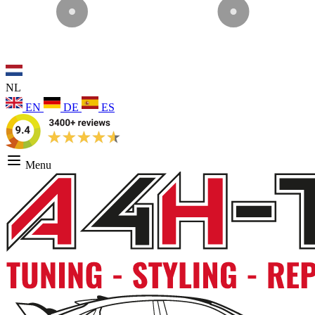
NL
EN
DE
ES
Menu