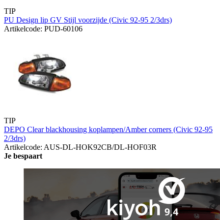
TIP
PU Design lip GV Stijl voorzijde (Civic 92-95 2/3drs)
Artikelcode: PUD-60106
TIP
DEPO Clear blackhousing koplampen/Amber corners (Civic 92-95
2/3drs)
Artikelcode: AUS-DL-HOK92CB/DL-HOF03R
Je bespaart