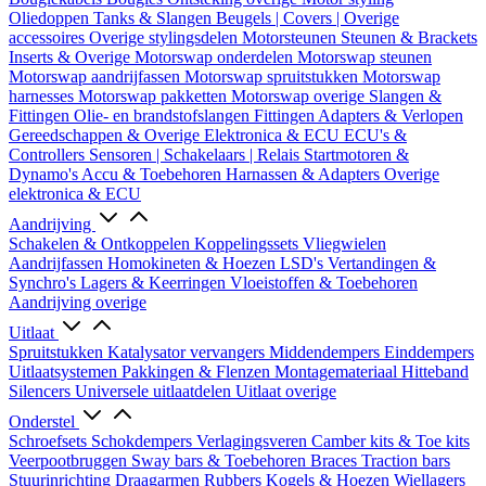
Oliedoppen
Tanks & Slangen
Beugels | Covers | Overige
accessoires
Overige stylingsdelen
Motorsteunen
Steunen & Brackets
Inserts & Overige
Motorswap onderdelen
Motorswap steunen
Motorswap aandrijfassen
Motorswap spruitstukken
Motorswap
harnesses
Motorswap pakketten
Motorswap overige
Slangen &
Fittingen
Olie- en brandstofslangen
Fittingen
Adapters & Verlopen
Gereedschappen & Overige
Elektronica & ECU
ECU's &
Controllers
Sensoren | Schakelaars | Relais
Startmotoren &
Dynamo's
Accu & Toebehoren
Harnassen & Adapters
Overige
elektronica & ECU
Aandrijving
Schakelen & Ontkoppelen
Koppelingssets
Vliegwielen
Aandrijfassen
Homokineten & Hoezen
LSD's
Vertandingen &
Synchro's
Lagers & Keerringen
Vloeistoffen & Toebehoren
Aandrijving overige
Uitlaat
Spruitstukken
Katalysator vervangers
Middendempers
Einddempers
Uitlaatsystemen
Pakkingen & Flenzen
Montagemateriaal
Hitteband
Silencers
Universele uitlaatdelen
Uitlaat overige
Onderstel
Schroefsets
Schokdempers
Verlagingsveren
Camber kits & Toe kits
Veerpootbruggen
Sway bars & Toebehoren
Braces
Traction bars
Stuurinrichting
Draagarmen
Rubbers
Kogels & Hoezen
Wiellagers