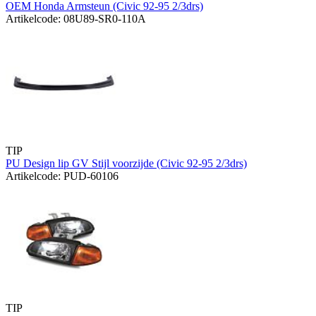
OEM Honda Armsteun (Civic 92-95 2/3drs)
Artikelcode: 08U89-SR0-110A
TIP
PU Design lip GV Stijl voorzijde (Civic 92-95 2/3drs)
Artikelcode: PUD-60106
TIP