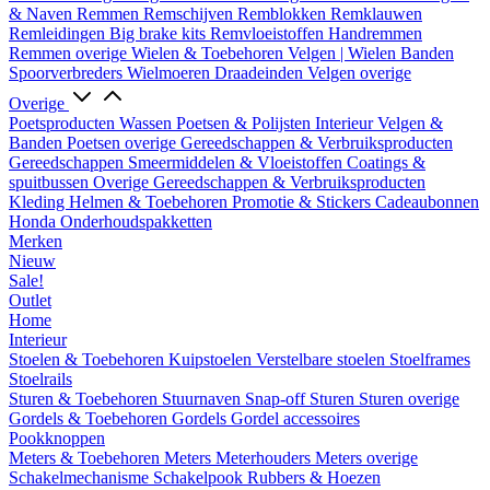
& Naven
Remmen
Remschijven
Remblokken
Remklauwen
Remleidingen
Big brake kits
Remvloeistoffen
Handremmen
Remmen overige
Wielen & Toebehoren
Velgen | Wielen
Banden
Spoorverbreders
Wielmoeren
Draadeinden
Velgen overige
Overige
Poetsproducten
Wassen
Poetsen & Polijsten
Interieur
Velgen &
Banden
Poetsen overige
Gereedschappen & Verbruiksproducten
Gereedschappen
Smeermiddelen & Vloeistoffen
Coatings &
spuitbussen
Overige Gereedschappen & Verbruiksproducten
Kleding
Helmen & Toebehoren
Promotie & Stickers
Cadeaubonnen
Honda Onderhoudspakketten
Merken
Nieuw
Sale!
Outlet
Home
Interieur
Stoelen & Toebehoren
Kuipstoelen
Verstelbare stoelen
Stoelframes
Stoelrails
Sturen & Toebehoren
Stuurnaven
Snap-off
Sturen
Sturen overige
Gordels & Toebehoren
Gordels
Gordel accessoires
Pookknoppen
Meters & Toebehoren
Meters
Meterhouders
Meters overige
Schakelmechanisme
Schakelpook
Rubbers & Hoezen