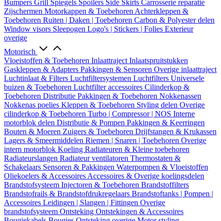
Bumpers
Grill
Spiegels
Spoilers
Side Skirts
Carrosserie reparatie
Zijschermen
Motorkappen & Toebehoren
Achterkleppen &
Toebehoren
Ruiten | Daken | Toebehoren
Carbon & Polyester delen
Window visors
Sleepogen
Logo's | Stickers | Folies
Exterieur
overige
Motorisch
Vloeistoffen & Toebehoren
Inlaattraject
Inlaatspruitstukken
Gaskleppen & Adapters
Pakkingen & Sensoren
Overige inlaattraject
Luchtinlaat & Filters
Luchtfiltersystemen
Luchtfilters
Universele
buizen & Toebehoren
Luchtfilter accessoires
Cilinderkop &
Toebehoren
Distributie
Pakkingen & Toebehoren
Nokkenassen
Nokkenas poelies
Kleppen & Toebehoren
Styling delen
Overige
cilinderkop & Toebehoren
Turbo | Compressor | NOS
Interne
motorblok delen
Distributie & Pompen
Pakkingen & Keerringen
Bouten & Moeren
Zuigers & Toebehoren
Drijfstangen & Krukassen
Lagers & Smeermiddelen
Riemen | Snaren | Toebehoren
Overige
intern motorblok
Koeling
Radiateuren & Kleine toebehoren
Radiateurslangen
Radiateur ventilatoren
Thermostaten &
Schakelaars
Sensoren & Pakkingen
Waterpompen & Vloeistoffen
Oliekoelers & Accessoires
Accessoires & Overige koelingsdelen
Brandstofsysteem
Injectoren & Toebehoren
Brandstoffilters
Brandstofrails & Brandstofdrukregelaars
Brandstoftanks | Pompen |
Accessoires
Leidingen | Slangen | Fittingen
Overige
brandstofsysteem
Ontsteking
Ontstekingen & Accessoires
Bougiekabels
Bougies
Ontsteking overige
Motor styling