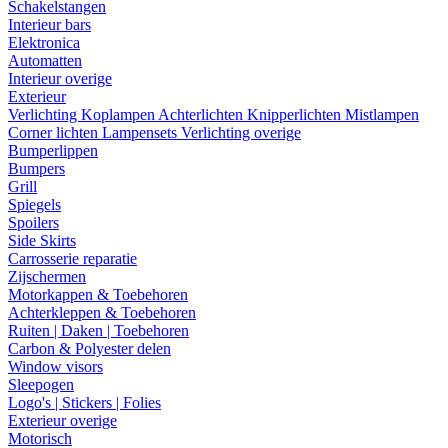
Schakelstangen
Interieur bars
Elektronica
Automatten
Interieur overige
Exterieur
Verlichting
Koplampen
Achterlichten
Knipperlichten
Mistlampen
Corner lichten
Lampensets
Verlichting overige
Bumperlippen
Bumpers
Grill
Spiegels
Spoilers
Side Skirts
Carrosserie reparatie
Zijschermen
Motorkappen & Toebehoren
Achterkleppen & Toebehoren
Ruiten | Daken | Toebehoren
Carbon & Polyester delen
Window visors
Sleepogen
Logo's | Stickers | Folies
Exterieur overige
Motorisch