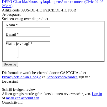
DEPO Clear blackhousing koplampen/Amber corners (Civic 92-95
2/3drs)
Artikelcode: AUS-DL-HOK92CB/DL-HOF03R
Je bespaart
Stel een vraag over dit product
Naam
*
E-mail
*
Wat is je vraag?
*
Bevestig
Dit formulier wordt beschermd door reCAPTCHA - het
Privacybeleid van Google
en
Servicevoorwaarden
zijn van
toepassing.
Schrijf je eigen review
Alleen geregistreerde gebruikers kunnen reviews schrijven.
Log in
of
maak een account aan
.
Omschrijving