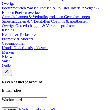
Overige
Poetsproducten
Wassen
Poetsen & Polijsten
Interieur
Velgen &
Banden
Poetsen overige
Gereedschappen & Verbruiksproducten
Gereedschappen
Smeermiddelen & Vloeistoffen
Coatings & spuitbussen
Overige Gereedschappen & Verbruiksproducten
Kleding
Helmen & Toebehoren
Promotie & Stickers
Cadeaubonnen
Honda Onderhoudspakketten
Merken
Nieuw
Sale!
Outlet
Reken af met je account
E-mail adres
Wachtwoord
Wachtwoord vergeten?
Inloggen