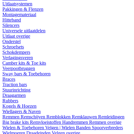
Uitlaatsystemen
Pakkingen & Flenzen
Montagemateriaal
Hitteband
Silencers
Universele uitlaatdelen
Uitlaat overige
Onderstel
Schroefsets
Schokdempers
Verlagingsveren
Camber kits & Toe kits
Veerpootbruggen
Sway bars & Toebehoren
Braces
Traction bars
Stuurinrichting
Draagarmen
Rubbers
Kogels & Hoezen
Wiellagers & Naven
Remmen
Remschijven
Remblokken
Remklauwen
Remleidingen
Big brake kits
Remvloeistoffen
Handremmen
Remmen overige
Wielen & Toebehoren
Velgen | Wielen
Banden
Spoorverbreders
Wielmoeren
Draadeinden
Velgen overige