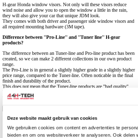
H-gear Honda window visors. Not only will these visors reduce
wind noise and allow you to open the window a little in the rain,
they will also give your car that unique JDM look.
They comes with both driver and passenger side window visors and
all required mounting hardware (3M tape).
Difference between ''Pro-Line'' and ''Tuner line'' H-gear
products?
The difference between an Tuner-line and Pro-line product has been
created, so we can make 2 different collections in our own product
range.
The Pro-Line is in general a slightly higher grade in a slightly higher
price range, compared to the Tuner-line. Often noticable in the final
finish and durability of the product.
This does not mean that the Tuner-line products are ''bad quality''
but are in general an affordable alternative for those who don't need
the high grade of the Pro-Line products.
Toon meer
Stel een vraag over dit product
Deze website maakt gebruik van cookies
Naam
*
We gebruiken cookies om content en advertenties te personal
E-mail
*
bieden en om ons websiteverkeer te analyseren. Ook delen 