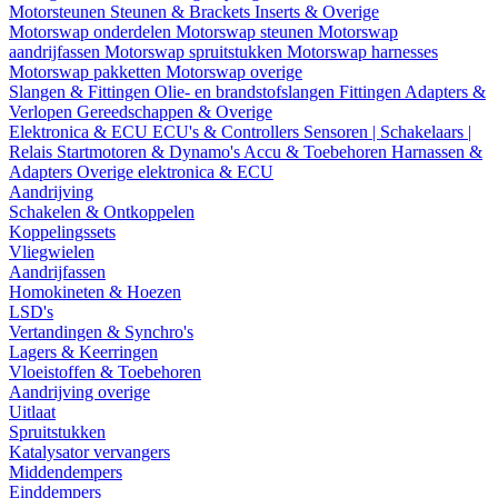
Motorsteunen
Steunen & Brackets
Inserts & Overige
Motorswap onderdelen
Motorswap steunen
Motorswap
aandrijfassen
Motorswap spruitstukken
Motorswap harnesses
Motorswap pakketten
Motorswap overige
Slangen & Fittingen
Olie- en brandstofslangen
Fittingen
Adapters &
Verlopen
Gereedschappen & Overige
Elektronica & ECU
ECU's & Controllers
Sensoren | Schakelaars |
Relais
Startmotoren & Dynamo's
Accu & Toebehoren
Harnassen &
Adapters
Overige elektronica & ECU
Aandrijving
Schakelen & Ontkoppelen
Koppelingssets
Vliegwielen
Aandrijfassen
Homokineten & Hoezen
LSD's
Vertandingen & Synchro's
Lagers & Keerringen
Vloeistoffen & Toebehoren
Aandrijving overige
Uitlaat
Spruitstukken
Katalysator vervangers
Middendempers
Einddempers