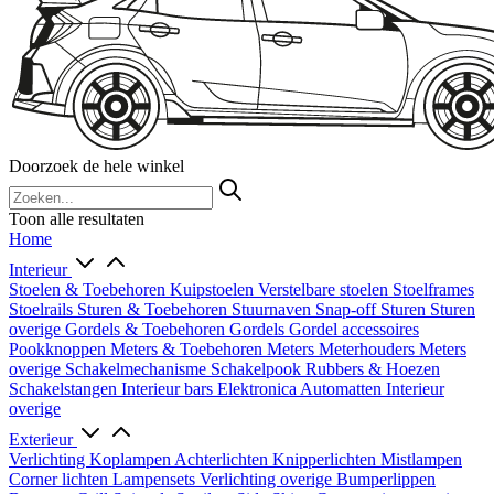
Doorzoek de hele winkel
Toon alle resultaten
Home
Interieur
Stoelen & Toebehoren
Kuipstoelen
Verstelbare stoelen
Stoelframes
Stoelrails
Sturen & Toebehoren
Stuurnaven
Snap-off
Sturen
Sturen
overige
Gordels & Toebehoren
Gordels
Gordel accessoires
Pookknoppen
Meters & Toebehoren
Meters
Meterhouders
Meters
overige
Schakelmechanisme
Schakelpook
Rubbers & Hoezen
Schakelstangen
Interieur bars
Elektronica
Automatten
Interieur
overige
Exterieur
Verlichting
Koplampen
Achterlichten
Knipperlichten
Mistlampen
Corner lichten
Lampensets
Verlichting overige
Bumperlippen