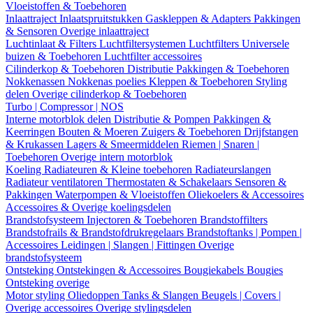
Vloeistoffen & Toebehoren
Inlaattraject
Inlaatspruitstukken
Gaskleppen & Adapters
Pakkingen
& Sensoren
Overige inlaattraject
Luchtinlaat & Filters
Luchtfiltersystemen
Luchtfilters
Universele
buizen & Toebehoren
Luchtfilter accessoires
Cilinderkop & Toebehoren
Distributie
Pakkingen & Toebehoren
Nokkenassen
Nokkenas poelies
Kleppen & Toebehoren
Styling
delen
Overige cilinderkop & Toebehoren
Turbo | Compressor | NOS
Interne motorblok delen
Distributie & Pompen
Pakkingen &
Keerringen
Bouten & Moeren
Zuigers & Toebehoren
Drijfstangen
& Krukassen
Lagers & Smeermiddelen
Riemen | Snaren |
Toebehoren
Overige intern motorblok
Koeling
Radiateuren & Kleine toebehoren
Radiateurslangen
Radiateur ventilatoren
Thermostaten & Schakelaars
Sensoren &
Pakkingen
Waterpompen & Vloeistoffen
Oliekoelers & Accessoires
Accessoires & Overige koelingsdelen
Brandstofsysteem
Injectoren & Toebehoren
Brandstoffilters
Brandstofrails & Brandstofdrukregelaars
Brandstoftanks | Pompen |
Accessoires
Leidingen | Slangen | Fittingen
Overige
brandstofsysteem
Ontsteking
Ontstekingen & Accessoires
Bougiekabels
Bougies
Ontsteking overige
Motor styling
Oliedoppen
Tanks & Slangen
Beugels | Covers |
Overige accessoires
Overige stylingsdelen