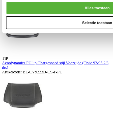
Civic 3 deurs/hatchback 1992-1995 1.6 VTI (EG6)
Toon meer
Alles toestaan
Gerelateerde producten
Selectie toestaan
TIP
Aerodynamics PU lip Chargespeed stijl Voorzijde (Civic 92-95 2/3
drs)
Artikelcode: BL-CV9223D-CS-F-PU