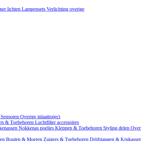
ner lichten
Lampensets
Verlichting overige
 Sensoren
Overige inlaattraject
zen & Toebehoren
Luchtfilter accessoires
kenassen
Nokkenas poelies
Kleppen & Toebehoren
Styling delen
Over
gen
Bouten & Moeren
Zuigers & Toebehoren
Drijfstangen & Krukasse