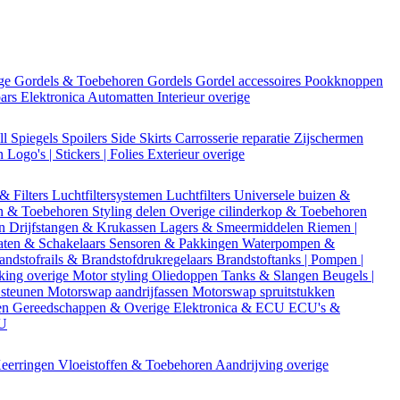
ige
Gordels & Toebehoren
Gordels
Gordel accessoires
Pookknoppen
bars
Elektronica
Automatten
Interieur overige
ll
Spiegels
Spoilers
Side Skirts
Carrosserie reparatie
Zijschermen
en
Logo's | Stickers | Folies
Exterieur overige
 & Filters
Luchtfiltersystemen
Luchtfilters
Universele buizen &
n & Toebehoren
Styling delen
Overige cilinderkop & Toebehoren
en
Drijfstangen & Krukassen
Lagers & Smeermiddelen
Riemen |
aten & Schakelaars
Sensoren & Pakkingen
Waterpompen &
andstofrails & Brandstofdrukregelaars
Brandstoftanks | Pompen |
king overige
Motor styling
Oliedoppen
Tanks & Slangen
Beugels |
 steunen
Motorswap aandrijfassen
Motorswap spruitstukken
en
Gereedschappen & Overige
Elektronica & ECU
ECU's &
CU
eerringen
Vloeistoffen & Toebehoren
Aandrijving overige