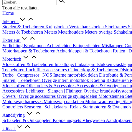
Toon alle resultaten
Home
Interieur
Stoelen & Toebehoren
Kuipstoelen
Verstelbare stoelen
Stoelframes
St
Meters & Toebehoren
Meters
Meterhouders
Meters overige
Schakel
Exterieur
Verlichting
Koplampen
Achterlichten
Knipperlichten
Mistlampen
Cor
Motorkappen & Toebehoren
Achterkleppen & Toebehoren
Ruiten | 
Motorisch
Vloeistoffen & Toebehoren
Inlaattraject
Inlaatspruitstukken
Gasklepp
Toebehoren
Luchtfilter accessoires
Cilinderkop & Toebehoren
Distri
Turbo | Compressor | NOS
Interne motorblok delen
Distributie & P
Snaren | Toebehoren
Overige intern motorblok
Koeling
Radiateuren 
Vloeistoffen
Oliekoelers & Accessoires
Accessoires & Overige koeli
Accessoires
Leidingen | Slangen | Fittingen
Overige brandstofsystee
Covers | Overige accessoires
Overige stylingsdelen
Motorsteunen
Ste
Motorswap harnesses
Motorswap pakketten
Motorswap overige
Slan
Controllers
Sensoren | Schakelaars | Relais
Startmotoren & Dynamo's
Aandrijving
Schakelen & Ontkoppelen
Koppelingssets
Vliegwielen
Aandrijfasse
Uitlaat