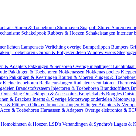
oelrails
Sturen & Toebehoren
Stuurnaven
Snap-off
Sturen
Sturen over
mechanisme
Schakelpook
Rubbers & Hoezen
Schakelstangen
Interieur 
ner lichten
Lampensets
Verlichting overige
Bumperlippen
Bumpers
Gri
Daken | Toebehoren
Carbon & Polyester delen
Window visors
Sleepog
en & Adapters
Pakkingen & Sensoren
Overige inlaattraject
Luchtinlaat
butie
Pakkingen & Toebehoren
Nokkenassen
Nokkenas poelies
Kleppe
ompen
Pakkingen & Keerringen
Bouten & Moeren
Zuigers & Toebehor
& Kleine toebehoren
Radiateurslangen
Radiateur ventilatoren
Thermost
ngsdelen
Brandstofsysteem
Injectoren & Toebehoren
Brandstoffilters
Br
m
Ontsteking
Ontstekingen & Accessoires
Bougiekabels
Bougies
Ontste
unen & Brackets
Inserts & Overige
Motorswap onderdelen
Motorswap
gen & Fittingen
Olie- en brandstofslangen
Fittingen
Adapters & Verlop
Accu & Toebehoren
Harnassen & Adapters
Overige elektronica & E
n
Homokineten & Hoezen
LSD's
Vertandingen & Synchro's
Lagers & K