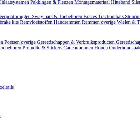
itlaatsystemen
Pakkingen & Flenzen
Montagemateriaal
Hitteband
Sil
eerpootbruggen
Sway bars & Toebehoren
Braces
Traction bars
Stuurin
brake kits
Remvloeistoffen
Handremmen
Remmen overige
Wielen & 
en
Poetsen overige
Gereedschappen & Verbruiksproducten
Gereedsch
Toebehoren
Promotie & Stickers
Cadeaubonnen
Honda Onderhoudspak
oelrails
n