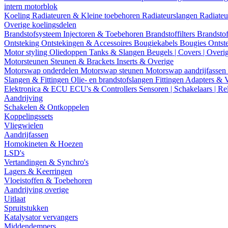
intern motorblok
Koeling
Radiateuren & Kleine toebehoren
Radiateurslangen
Radiateu
Overige koelingsdelen
Brandstofsysteem
Injectoren & Toebehoren
Brandstoffilters
Brandstof
Ontsteking
Ontstekingen & Accessoires
Bougiekabels
Bougies
Ontst
Motor styling
Oliedoppen
Tanks & Slangen
Beugels | Covers | Overi
Motorsteunen
Steunen & Brackets
Inserts & Overige
Motorswap onderdelen
Motorswap steunen
Motorswap aandrijfassen
Slangen & Fittingen
Olie- en brandstofslangen
Fittingen
Adapters & 
Elektronica & ECU
ECU's & Controllers
Sensoren | Schakelaars | Re
Aandrijving
Schakelen & Ontkoppelen
Koppelingssets
Vliegwielen
Aandrijfassen
Homokineten & Hoezen
LSD's
Vertandingen & Synchro's
Lagers & Keerringen
Vloeistoffen & Toebehoren
Aandrijving overige
Uitlaat
Spruitstukken
Katalysator vervangers
Middendempers