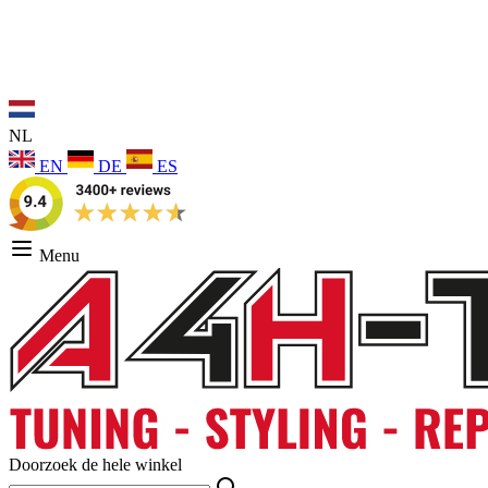
NL
EN
DE
ES
Menu
Doorzoek de hele winkel