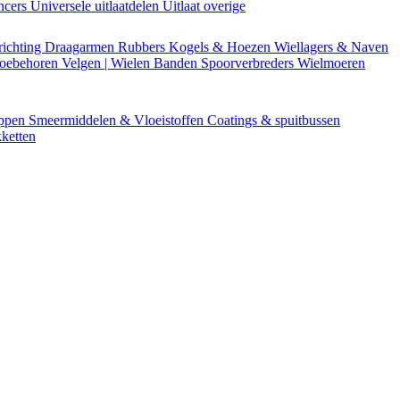
encers
Universele uitlaatdelen
Uitlaat overige
richting
Draagarmen
Rubbers
Kogels & Hoezen
Wiellagers & Naven
Toebehoren
Velgen | Wielen
Banden
Spoorverbreders
Wielmoeren
appen
Smeermiddelen & Vloeistoffen
Coatings & spuitbussen
ketten