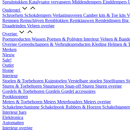
Spruitstukken
Katalysator vervangers
Middendempers
Einddempers
U
Onderstel
Schroefsets
Schokdempers
Verlagingsveren
Camber kits & Toe kits
V
Remmen
Remschijven
Remblokken
Remklauwen
Remleidingen
Big 
Draadeinden
Velgen overige
Overige
Poetsproducten
Wassen
Poetsen & Polijsten
Interieur
Velgen & Band
Overige Gereedschappen & Verbruiksproducten
Kleding
Helmen & 
Merken
Nieuw
Sale!
Outlet
Home
Interieur
Stoelen & Toebehoren
Kuipstoelen
Verstelbare stoelen
Stoelframes
St
Sturen & Toebehoren
Stuurnaven
Snap-off
Sturen
Sturen overige
Gordels & Toebehoren
Gordels
Gordel accessoires
Pookknoppen
Meters & Toebehoren
Meters
Meterhouders
Meters overige
Schakelmechanisme
Schakelpook
Rubbers & Hoezen
Schakelstange
Interieur bars
Elektronica
Automatten
Interieur overige