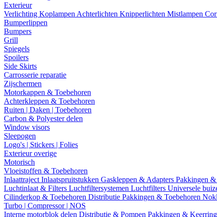
Exterieur
Verlichting
Koplampen
Achterlichten
Knipperlichten
Mistlampen
Cor
Bumperlippen
Bumpers
Grill
Spiegels
Spoilers
Side Skirts
Carrosserie reparatie
Zijschermen
Motorkappen & Toebehoren
Achterkleppen & Toebehoren
Ruiten | Daken | Toebehoren
Carbon & Polyester delen
Window visors
Sleepogen
Logo's | Stickers | Folies
Exterieur overige
Motorisch
Vloeistoffen & Toebehoren
Inlaattraject
Inlaatspruitstukken
Gaskleppen & Adapters
Pakkingen &
Luchtinlaat & Filters
Luchtfiltersystemen
Luchtfilters
Universele bui
Cilinderkop & Toebehoren
Distributie
Pakkingen & Toebehoren
Nok
Turbo | Compressor | NOS
Interne motorblok delen
Distributie & Pompen
Pakkingen & Keerrin