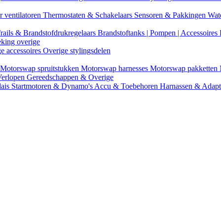
r ventilatoren
Thermostaten & Schakelaars
Sensoren & Pakkingen
Wat
rails & Brandstofdrukregelaars
Brandstoftanks | Pompen | Accessoires
eking overige
ge accessoires
Overige stylingsdelen
Motorswap spruitstukken
Motorswap harnesses
Motorswap pakketten
Verlopen
Gereedschappen & Overige
lais
Startmotoren & Dynamo's
Accu & Toebehoren
Harnassen & Adap