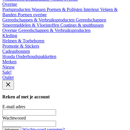
Overige
Poetsproducten
Wassen
Poetsen & Polijsten
Interieur
Velgen &
Banden
Poetsen overige
Gereedschappen & Verbruiksproducten
Gereedschappen
Smeermiddelen & Vloeistoffen
Coatings & spuitbussen
Overige Gereedschappen & Verbruiksproducten
Kleding
Helmen & Toebehoren
Promotie & Stickers
Cadeaubonnen
Honda Onderhoudspakketten
Merken
Nieuw
Sale!
Outlet
Reken af met je account
E-mail adres
Wachtwoord
Wachtwoord vergeten?
Inloggen