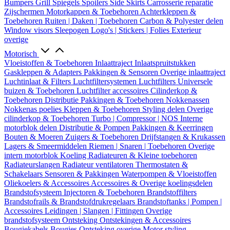
Bumpers
Grill
Spiegels
Spoilers
Side Skirts
Carrosserie reparatie
Zijschermen
Motorkappen & Toebehoren
Achterkleppen &
Toebehoren
Ruiten | Daken | Toebehoren
Carbon & Polyester delen
Window visors
Sleepogen
Logo's | Stickers | Folies
Exterieur
overige
Motorisch
Vloeistoffen & Toebehoren
Inlaattraject
Inlaatspruitstukken
Gaskleppen & Adapters
Pakkingen & Sensoren
Overige inlaattraject
Luchtinlaat & Filters
Luchtfiltersystemen
Luchtfilters
Universele
buizen & Toebehoren
Luchtfilter accessoires
Cilinderkop &
Toebehoren
Distributie
Pakkingen & Toebehoren
Nokkenassen
Nokkenas poelies
Kleppen & Toebehoren
Styling delen
Overige
cilinderkop & Toebehoren
Turbo | Compressor | NOS
Interne
motorblok delen
Distributie & Pompen
Pakkingen & Keerringen
Bouten & Moeren
Zuigers & Toebehoren
Drijfstangen & Krukassen
Lagers & Smeermiddelen
Riemen | Snaren | Toebehoren
Overige
intern motorblok
Koeling
Radiateuren & Kleine toebehoren
Radiateurslangen
Radiateur ventilatoren
Thermostaten &
Schakelaars
Sensoren & Pakkingen
Waterpompen & Vloeistoffen
Oliekoelers & Accessoires
Accessoires & Overige koelingsdelen
Brandstofsysteem
Injectoren & Toebehoren
Brandstoffilters
Brandstofrails & Brandstofdrukregelaars
Brandstoftanks | Pompen |
Accessoires
Leidingen | Slangen | Fittingen
Overige
brandstofsysteem
Ontsteking
Ontstekingen & Accessoires
Bougiekabels
Bougies
Ontsteking overige
Motor styling