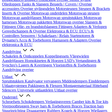
Oliedoppen
Tanks & Slangen
Beugels | Covers | Overige
accessoires
Overige stylingsdelen
Motorsteunen
Steunen & Brackets
Inserts & Overige
Motorswap onderdelen
Motorswap steunen
Motorswap aandrijfassen
Motorswap spruitstukken
Motorswap
harnesses
Motorswap pakketten
Motorswap overige
Slangen &
Fittingen
Olie- en brandstofslangen
Fittingen
Adapters & Verlopen
Gereedschappen & Overige
Elektronica & ECU
ECU's &
Controllers
Sensoren | Schakelaars | Relais
Startmotoren &
Dynamo's
Accu & Toebehoren
Harnassen & Adapters
Overige
elektronica & ECU
Aandrijving
Schakelen & Ontkoppelen
Koppelingssets
Vliegwielen
Aandrijfassen
Homokineten & Hoezen
LSD's
Vertandingen &
Synchro's
Lagers & Keerringen
Vloeistoffen & Toebehoren
Aandrijving overige
Uitlaat
Spruitstukken
Katalysator vervangers
Middendempers
Einddempers
Uitlaatsystemen
Pakkingen & Flenzen
Montagemateriaal
Hitteband
Silencers
Universele uitlaatdelen
Uitlaat overige
Onderstel
Schroefsets
Schokdempers
Verlagingsveren
Camber kits & Toe kits
Veerpootbruggen
Sway bars & Toebehoren
Braces
Traction bars
Stuurinrichting
Draagarmen
Rubbers
Kogels & Hoezen
Wiellagers