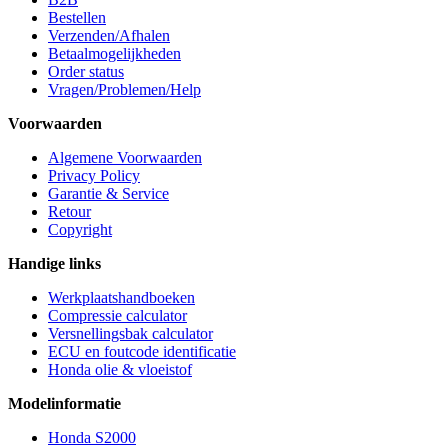
Bestellen
Verzenden/Afhalen
Betaalmogelijkheden
Order status
Vragen/Problemen/Help
Voorwaarden
Algemene Voorwaarden
Privacy Policy
Garantie & Service
Retour
Copyright
Handige links
Werkplaatshandboeken
Compressie calculator
Versnellingsbak calculator
ECU en foutcode identificatie
Honda olie & vloeistof
Modelinformatie
Honda S2000