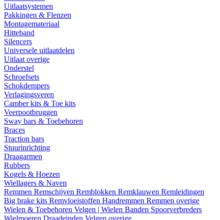
Uitlaatsystemen
Pakkingen & Flenzen
Montagemateriaal
Hitteband
Silencers
Universele uitlaatdelen
Uitlaat overige
Onderstel
Schroefsets
Schokdempers
Verlagingsveren
Camber kits & Toe kits
Veerpootbruggen
Sway bars & Toebehoren
Braces
Traction bars
Stuurinrichting
Draagarmen
Rubbers
Kogels & Hoezen
Wiellagers & Naven
Remmen
Remschijven
Remblokken
Remklauwen
Remleidingen
Big brake kits
Remvloeistoffen
Handremmen
Remmen overige
Wielen & Toebehoren
Velgen | Wielen
Banden
Spoorverbreders
Wielmoeren
Draadeinden
Velgen overige