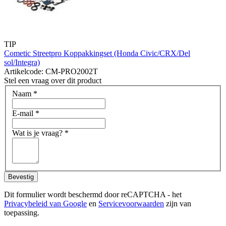
TIP
Cometic Streetpro Koppakkingset (Honda Civic/CRX/Del
sol/Integra)
Artikelcode: CM-PRO2002T
Stel een vraag over dit product
Naam
*
E-mail
*
Wat is je vraag?
*
Bevestig
Dit formulier wordt beschermd door reCAPTCHA - het
Privacybeleid van Google
en
Servicevoorwaarden
zijn van
toepassing.