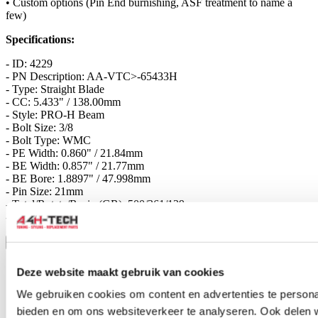
• Custom options (Pin End burnishing, ASF treatment to name a
few)
Specifications:
- ID: 4229
- PN Description: AA-VTC>-65433H
- Type: Straight Blade
- CC: 5.433" / 138.00mm
- Style: PRO-H Beam
- Bolt Size: 3/8
- Bolt Type: WMC
- PE Width: 0.860" / 21.84mm
- BE Width: 0.857" / 21.77mm
- BE Bore: 1.8897" / 47.998mm
- Pin Size: 21mm
- Total/Rotate/Recip (GR): 500/361/139
- FN: H-11 Tool Steel Bolts
Toon meer
Stel een vraag over dit product
Deze website maakt gebruik van cookies
Naam
*
We gebruiken cookies om content en advertenties te personal
E-mail
*
bieden en om ons websiteverkeer te analyseren. Ook delen 