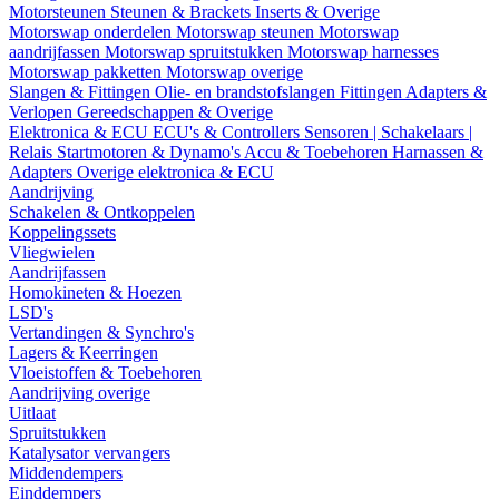
Motorsteunen
Steunen & Brackets
Inserts & Overige
Motorswap onderdelen
Motorswap steunen
Motorswap
aandrijfassen
Motorswap spruitstukken
Motorswap harnesses
Motorswap pakketten
Motorswap overige
Slangen & Fittingen
Olie- en brandstofslangen
Fittingen
Adapters &
Verlopen
Gereedschappen & Overige
Elektronica & ECU
ECU's & Controllers
Sensoren | Schakelaars |
Relais
Startmotoren & Dynamo's
Accu & Toebehoren
Harnassen &
Adapters
Overige elektronica & ECU
Aandrijving
Schakelen & Ontkoppelen
Koppelingssets
Vliegwielen
Aandrijfassen
Homokineten & Hoezen
LSD's
Vertandingen & Synchro's
Lagers & Keerringen
Vloeistoffen & Toebehoren
Aandrijving overige
Uitlaat
Spruitstukken
Katalysator vervangers
Middendempers
Einddempers