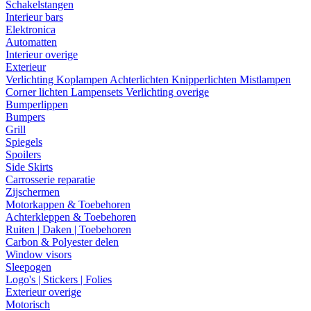
Schakelstangen
Interieur bars
Elektronica
Automatten
Interieur overige
Exterieur
Verlichting
Koplampen
Achterlichten
Knipperlichten
Mistlampen
Corner lichten
Lampensets
Verlichting overige
Bumperlippen
Bumpers
Grill
Spiegels
Spoilers
Side Skirts
Carrosserie reparatie
Zijschermen
Motorkappen & Toebehoren
Achterkleppen & Toebehoren
Ruiten | Daken | Toebehoren
Carbon & Polyester delen
Window visors
Sleepogen
Logo's | Stickers | Folies
Exterieur overige
Motorisch