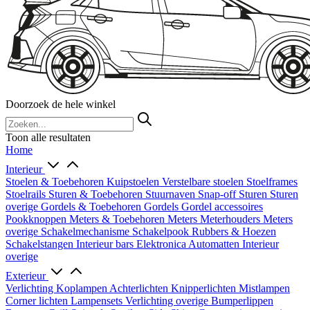
Doorzoek de hele winkel
Toon alle resultaten
Home
Interieur
Stoelen & Toebehoren
Kuipstoelen
Verstelbare stoelen
Stoelframes
Stoelrails
Sturen & Toebehoren
Stuurnaven
Snap-off
Sturen
Sturen
overige
Gordels & Toebehoren
Gordels
Gordel accessoires
Pookknoppen
Meters & Toebehoren
Meters
Meterhouders
Meters
overige
Schakelmechanisme
Schakelpook
Rubbers & Hoezen
Schakelstangen
Interieur bars
Elektronica
Automatten
Interieur
overige
Exterieur
Verlichting
Koplampen
Achterlichten
Knipperlichten
Mistlampen
Corner lichten
Lampensets
Verlichting overige
Bumperlippen