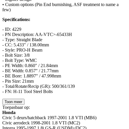
• Custom options (Pin End burnishing, ASF treatment to name a
few)
Specifications:
- ID: 4229
- PN Description: AA-VTC>-65433H
- Type: Straight Blade
- CC: 5.433" / 138.00mm
- Style: PRO-H Beam
- Bolt Size: 3/8
- Bolt Type: WMC
- PE Width: 0.860" / 21.84mm
- BE Width: 0.857" / 21.77mm
- BE Bore: 1.8897" / 47.998mm
- Pin Size: 21mm
- Total/Rotate/Recip (GR): 500/361/139
- FN: H-11 Tool Steel Bolts
Toon meer
Toepasbaar op:
Honda
Civic 5 deurs/hatchback 1997-2001 1.8 VTI (MB6)
Civic aerodeck 1998-2001 1.8 VTI (MC2)
Integra 1995-1997 1.8i GS-R (USDM) (DC2)