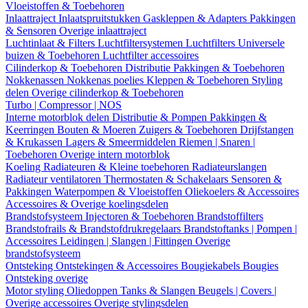
Vloeistoffen & Toebehoren
Inlaattraject
Inlaatspruitstukken
Gaskleppen & Adapters
Pakkingen
& Sensoren
Overige inlaattraject
Luchtinlaat & Filters
Luchtfiltersystemen
Luchtfilters
Universele
buizen & Toebehoren
Luchtfilter accessoires
Cilinderkop & Toebehoren
Distributie
Pakkingen & Toebehoren
Nokkenassen
Nokkenas poelies
Kleppen & Toebehoren
Styling
delen
Overige cilinderkop & Toebehoren
Turbo | Compressor | NOS
Interne motorblok delen
Distributie & Pompen
Pakkingen &
Keerringen
Bouten & Moeren
Zuigers & Toebehoren
Drijfstangen
& Krukassen
Lagers & Smeermiddelen
Riemen | Snaren |
Toebehoren
Overige intern motorblok
Koeling
Radiateuren & Kleine toebehoren
Radiateurslangen
Radiateur ventilatoren
Thermostaten & Schakelaars
Sensoren &
Pakkingen
Waterpompen & Vloeistoffen
Oliekoelers & Accessoires
Accessoires & Overige koelingsdelen
Brandstofsysteem
Injectoren & Toebehoren
Brandstoffilters
Brandstofrails & Brandstofdrukregelaars
Brandstoftanks | Pompen |
Accessoires
Leidingen | Slangen | Fittingen
Overige
brandstofsysteem
Ontsteking
Ontstekingen & Accessoires
Bougiekabels
Bougies
Ontsteking overige
Motor styling
Oliedoppen
Tanks & Slangen
Beugels | Covers |
Overige accessoires
Overige stylingsdelen