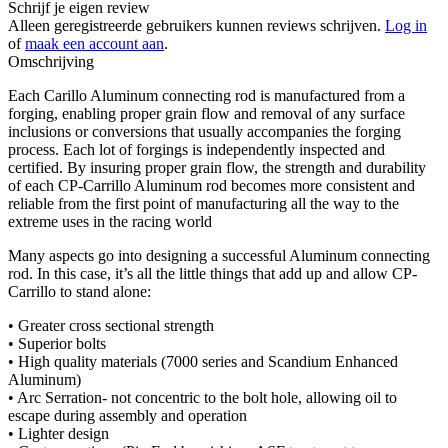
Schrijf je eigen review
Alleen geregistreerde gebruikers kunnen reviews schrijven.
Log in
of
maak een account aan
.
Omschrijving
Each Carillo Aluminum connecting rod is manufactured from a
forging, enabling proper grain flow and removal of any surface
inclusions or conversions that usually accompanies the forging
process. Each lot of forgings is independently inspected and
certified. By insuring proper grain flow, the strength and durability
of each CP-Carrillo Aluminum rod becomes more consistent and
reliable from the first point of manufacturing all the way to the
extreme uses in the racing world
Many aspects go into designing a successful Aluminum connecting
rod. In this case, it’s all the little things that add up and allow CP-
Carrillo to stand alone:
• Greater cross sectional strength
• Superior bolts
• High quality materials (7000 series and Scandium Enhanced
Aluminum)
• Arc Serration- not concentric to the bolt hole, allowing oil to
escape during assembly and operation
• Lighter design