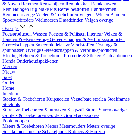
& Naven
Remmen
Remschijven
Remblokken
Remklauwen
Remleidingen
Big brake kits
Remvloeistoffen
Handremmen
Remmen overige
Wielen & Toebehoren
Velgen | Wielen
Banden
Spoorverbreders
Wielmoeren
Draadeinden
Velgen overige
Overige
Poetsproducten
Wassen
Poetsen & Polijsten
Interieur
Velgen &
Banden
Poetsen overige
Gereedschappen & Verbruiksproducten
Gereedschappen
Smeermiddelen & Vloeistoffen
Coatings &
spuitbussen
Overige Gereedschappen & Verbruiksproducten
Kleding
Helmen & Toebehoren
Promotie & Stickers
Cadeaubonnen
Honda Onderhoudspakketten
Merken
Nieuw
Sale!
Outlet
Home
Interieur
Stoelen & Toebehoren
Kuipstoelen
Verstelbare stoelen
Stoelframes
Stoelrails
Sturen & Toebehoren
Stuurnaven
Snap-off
Sturen
Sturen overige
Gordels & Toebehoren
Gordels
Gordel accessoires
Pookknoppen
Meters & Toebehoren
Meters
Meterhouders
Meters overige
Schakelmechanisme
Schakelpook
Rubbers & Hoezen