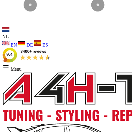
NL
EN
DE
ES
Menu