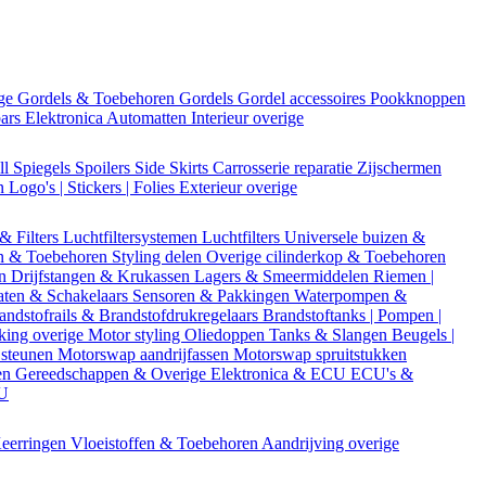
ige
Gordels & Toebehoren
Gordels
Gordel accessoires
Pookknoppen
bars
Elektronica
Automatten
Interieur overige
ll
Spiegels
Spoilers
Side Skirts
Carrosserie reparatie
Zijschermen
en
Logo's | Stickers | Folies
Exterieur overige
 & Filters
Luchtfiltersystemen
Luchtfilters
Universele buizen &
n & Toebehoren
Styling delen
Overige cilinderkop & Toebehoren
en
Drijfstangen & Krukassen
Lagers & Smeermiddelen
Riemen |
aten & Schakelaars
Sensoren & Pakkingen
Waterpompen &
andstofrails & Brandstofdrukregelaars
Brandstoftanks | Pompen |
king overige
Motor styling
Oliedoppen
Tanks & Slangen
Beugels |
 steunen
Motorswap aandrijfassen
Motorswap spruitstukken
en
Gereedschappen & Overige
Elektronica & ECU
ECU's &
CU
eerringen
Vloeistoffen & Toebehoren
Aandrijving overige