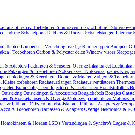
oelrails
Sturen & Toebehoren
Stuurnaven
Snap-off
Sturen
Sturen over
mechanisme
Schakelpook
Rubbers & Hoezen
Schakelstangen
Interieur 
ner lichten
Lampensets
Verlichting overige
Bumperlippen
Bumpers
Gri
Daken | Toebehoren
Carbon & Polyester delen
Window visors
Sleepog
en & Adapters
Pakkingen & Sensoren
Overige inlaattraject
Luchtinlaat
butie
Pakkingen & Toebehoren
Nokkenassen
Nokkenas poelies
Kleppe
ompen
Pakkingen & Keerringen
Bouten & Moeren
Zuigers & Toebehor
& Kleine toebehoren
Radiateurslangen
Radiateur ventilatoren
Thermost
ngsdelen
Brandstofsysteem
Injectoren & Toebehoren
Brandstoffilters
Br
m
Ontsteking
Ontstekingen & Accessoires
Bougiekabels
Bougies
Ontste
unen & Brackets
Inserts & Overige
Motorswap onderdelen
Motorswap
gen & Fittingen
Olie- en brandstofslangen
Fittingen
Adapters & Verlop
Accu & Toebehoren
Harnassen & Adapters
Overige elektronica & E
n
Homokineten & Hoezen
LSD's
Vertandingen & Synchro's
Lagers & K