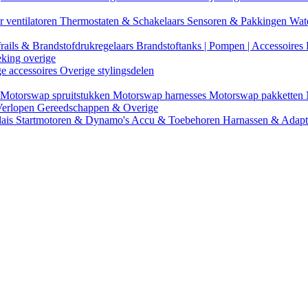
r ventilatoren
Thermostaten & Schakelaars
Sensoren & Pakkingen
Wat
rails & Brandstofdrukregelaars
Brandstoftanks | Pompen | Accessoires
eking overige
ge accessoires
Overige stylingsdelen
Motorswap spruitstukken
Motorswap harnesses
Motorswap pakketten
Verlopen
Gereedschappen & Overige
lais
Startmotoren & Dynamo's
Accu & Toebehoren
Harnassen & Adap