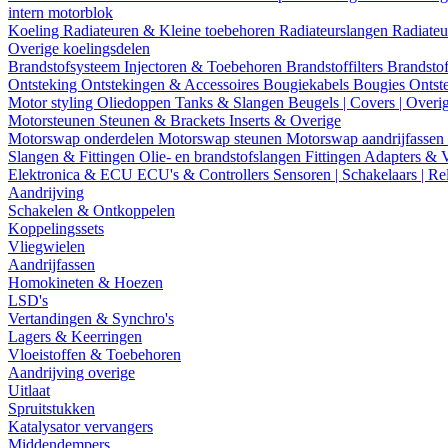
intern motorblok
Koeling
Radiateuren & Kleine toebehoren
Radiateurslangen
Radiateu
Overige koelingsdelen
Brandstofsysteem
Injectoren & Toebehoren
Brandstoffilters
Brandstof
Ontsteking
Ontstekingen & Accessoires
Bougiekabels
Bougies
Ontst
Motor styling
Oliedoppen
Tanks & Slangen
Beugels | Covers | Overi
Motorsteunen
Steunen & Brackets
Inserts & Overige
Motorswap onderdelen
Motorswap steunen
Motorswap aandrijfassen
Slangen & Fittingen
Olie- en brandstofslangen
Fittingen
Adapters & 
Elektronica & ECU
ECU's & Controllers
Sensoren | Schakelaars | Re
Aandrijving
Schakelen & Ontkoppelen
Koppelingssets
Vliegwielen
Aandrijfassen
Homokineten & Hoezen
LSD's
Vertandingen & Synchro's
Lagers & Keerringen
Vloeistoffen & Toebehoren
Aandrijving overige
Uitlaat
Spruitstukken
Katalysator vervangers
Middendempers