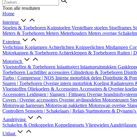
Toon alle resultaten
Home
Interieur
Stoelen & Toebehoren
Kuipstoelen
Verstelbare stoelen
Stoelframes
St
Meters & Toebehoren
Meters
Meterhouders
Meters overige
Schakel
Exterieur
Verlichting
Koplampen
Achterlichten
Knipperlichten
Mistlampen
Cor
Motorkappen & Toebehoren
Achterkleppen & Toebehoren
Ruiten | 
Motorisch
Vloeistoffen & Toebehoren
Inlaattraject
Inlaatspruitstukken
Gasklepp
Toebehoren
Luchtfilter accessoires
Cilinderkop & Toebehoren
Distri
Turbo | Compressor | NOS
Interne motorblok delen
Distributie & P
Snaren | Toebehoren
Overige intern motorblok
Koeling
Radiateuren 
Vloeistoffen
Oliekoelers & Accessoires
Accessoires & Overige koeli
Accessoires
Leidingen | Slangen | Fittingen
Overige brandstofsystee
Covers | Overige accessoires
Overige stylingsdelen
Motorsteunen
Ste
Motorswap harnesses
Motorswap pakketten
Motorswap overige
Slan
Controllers
Sensoren | Schakelaars | Relais
Startmotoren & Dynamo's
Aandrijving
Schakelen & Ontkoppelen
Koppelingssets
Vliegwielen
Aandrijfasse
Uitlaat