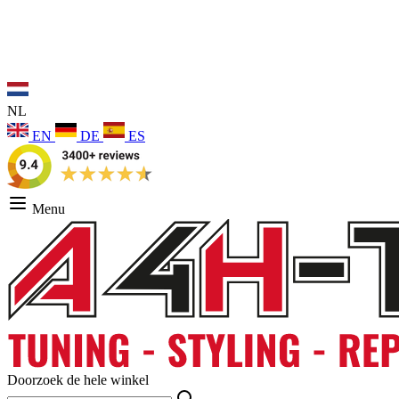
NL
EN
DE
ES
Menu
Doorzoek de hele winkel