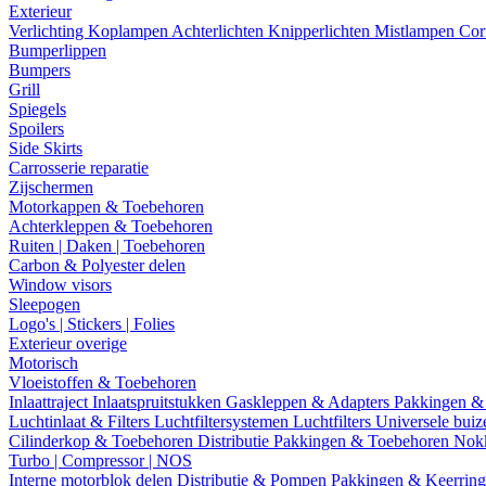
Exterieur
Verlichting
Koplampen
Achterlichten
Knipperlichten
Mistlampen
Cor
Bumperlippen
Bumpers
Grill
Spiegels
Spoilers
Side Skirts
Carrosserie reparatie
Zijschermen
Motorkappen & Toebehoren
Achterkleppen & Toebehoren
Ruiten | Daken | Toebehoren
Carbon & Polyester delen
Window visors
Sleepogen
Logo's | Stickers | Folies
Exterieur overige
Motorisch
Vloeistoffen & Toebehoren
Inlaattraject
Inlaatspruitstukken
Gaskleppen & Adapters
Pakkingen &
Luchtinlaat & Filters
Luchtfiltersystemen
Luchtfilters
Universele bui
Cilinderkop & Toebehoren
Distributie
Pakkingen & Toebehoren
Nok
Turbo | Compressor | NOS
Interne motorblok delen
Distributie & Pompen
Pakkingen & Keerrin