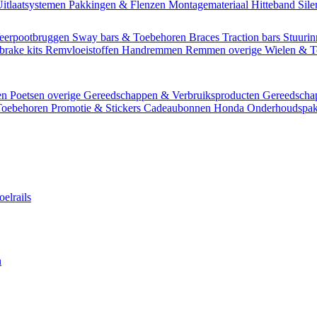
itlaatsystemen
Pakkingen & Flenzen
Montagemateriaal
Hitteband
Sil
eerpootbruggen
Sway bars & Toebehoren
Braces
Traction bars
Stuurin
brake kits
Remvloeistoffen
Handremmen
Remmen overige
Wielen & 
en
Poetsen overige
Gereedschappen & Verbruiksproducten
Gereedsch
Toebehoren
Promotie & Stickers
Cadeaubonnen
Honda Onderhoudspak
oelrails
n