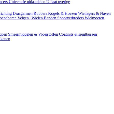
encers
Universele uitlaatdelen
Uitlaat overige
richting
Draagarmen
Rubbers
Kogels & Hoezen
Wiellagers & Naven
Toebehoren
Velgen | Wielen
Banden
Spoorverbreders
Wielmoeren
appen
Smeermiddelen & Vloeistoffen
Coatings & spuitbussen
ketten