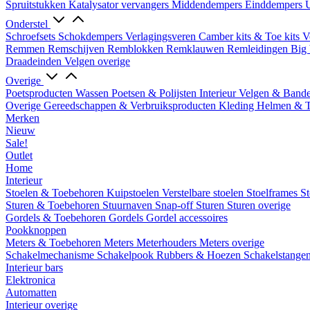
Spruitstukken
Katalysator vervangers
Middendempers
Einddempers
U
Onderstel
Schroefsets
Schokdempers
Verlagingsveren
Camber kits & Toe kits
V
Remmen
Remschijven
Remblokken
Remklauwen
Remleidingen
Big 
Draadeinden
Velgen overige
Overige
Poetsproducten
Wassen
Poetsen & Polijsten
Interieur
Velgen & Band
Overige Gereedschappen & Verbruiksproducten
Kleding
Helmen & 
Merken
Nieuw
Sale!
Outlet
Home
Interieur
Stoelen & Toebehoren
Kuipstoelen
Verstelbare stoelen
Stoelframes
St
Sturen & Toebehoren
Stuurnaven
Snap-off
Sturen
Sturen overige
Gordels & Toebehoren
Gordels
Gordel accessoires
Pookknoppen
Meters & Toebehoren
Meters
Meterhouders
Meters overige
Schakelmechanisme
Schakelpook
Rubbers & Hoezen
Schakelstange
Interieur bars
Elektronica
Automatten
Interieur overige