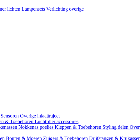
ner lichten
Lampensets
Verlichting overige
 Sensoren
Overige inlaattraject
zen & Toebehoren
Luchtfilter accessoires
kenassen
Nokkenas poelies
Kleppen & Toebehoren
Styling delen
Over
gen
Bouten & Moeren
Zuigers & Toebehoren
Drijfstangen & Krukasse