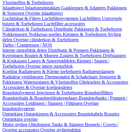
Vloeistoffen & Toebehoren
Inlaattraject
Inlaatspruitstukken
Gaskleppen & Adapters
Pakkingen
& Sensoren
Overige inlaattraject
Luchtinlaat & Filters
Luchtfiltersystemen
Luchtfilters
Universele
buizen & Toebehoren
Luchtfilter accessoires
Cilinderkop & Toebehoren
Distributie
Pakkingen & Toebehoren
Nokkenassen
Nokkenas poelies
Kleppen & Toebehoren
Styling
delen
Overige cilinderkop & Toebehoren
Turbo | Compressor | NOS
Interne motorblok delen
Distributie & Pompen
Pakkingen &
Keerringen
Bouten & Moeren
Zuigers & Toebehoren
Drijfstangen
& Krukassen
Lagers & Smeermiddelen
Riemen | Snaren |
Toebehoren
Overige intern motorblok
Koeling
Radiateuren & Kleine toebehoren
Radiateurslangen
Radiateur ventilatoren
Thermostaten & Schakelaars
Sensoren &
Pakkingen
Waterpompen & Vloeistoffen
Oliekoelers & Accessoires
Accessoires & Overige koelingsdelen
Brandstofsysteem
Injectoren & Toebehoren
Brandstoffilters
Brandstofrails & Brandstofdrukregelaars
Brandstoftanks | Pompen |
Accessoires
Leidingen | Slangen | Fittingen
Overige
brandstofsysteem
Ontsteking
Ontstekingen & Accessoires
Bougiekabels
Bougies
Ontsteking overige
Motor styling
Oliedoppen
Tanks & Slangen
Beugels | Covers |
Overige accessoires
Overige stylingsdelen