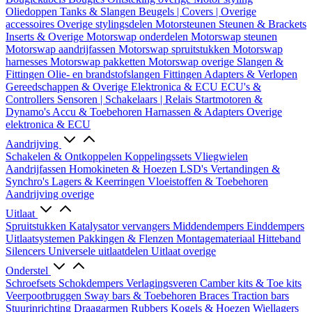
Oliedoppen
Tanks & Slangen
Beugels | Covers | Overige
accessoires
Overige stylingsdelen
Motorsteunen
Steunen & Brackets
Inserts & Overige
Motorswap onderdelen
Motorswap steunen
Motorswap aandrijfassen
Motorswap spruitstukken
Motorswap
harnesses
Motorswap pakketten
Motorswap overige
Slangen &
Fittingen
Olie- en brandstofslangen
Fittingen
Adapters & Verlopen
Gereedschappen & Overige
Elektronica & ECU
ECU's &
Controllers
Sensoren | Schakelaars | Relais
Startmotoren &
Dynamo's
Accu & Toebehoren
Harnassen & Adapters
Overige
elektronica & ECU
Aandrijving
Schakelen & Ontkoppelen
Koppelingssets
Vliegwielen
Aandrijfassen
Homokineten & Hoezen
LSD's
Vertandingen &
Synchro's
Lagers & Keerringen
Vloeistoffen & Toebehoren
Aandrijving overige
Uitlaat
Spruitstukken
Katalysator vervangers
Middendempers
Einddempers
Uitlaatsystemen
Pakkingen & Flenzen
Montagemateriaal
Hitteband
Silencers
Universele uitlaatdelen
Uitlaat overige
Onderstel
Schroefsets
Schokdempers
Verlagingsveren
Camber kits & Toe kits
Veerpootbruggen
Sway bars & Toebehoren
Braces
Traction bars
Stuurinrichting
Draagarmen
Rubbers
Kogels & Hoezen
Wiellagers