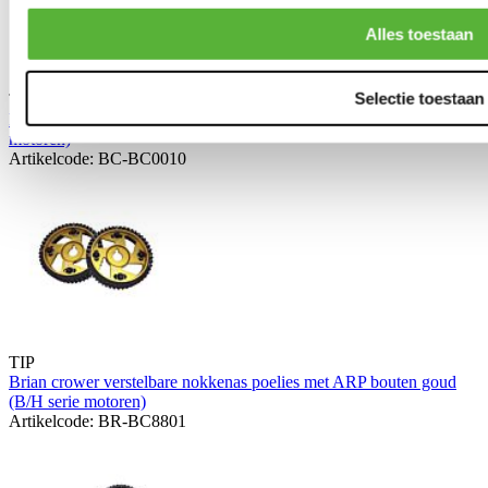
Alles toestaan
Selectie toestaan
TIP
Brian Crower Klepveren / Titanium klepschotels kit (B-serie
motoren)
Artikelcode: BC-BC0010
TIP
Brian crower verstelbare nokkenas poelies met ARP bouten goud
(B/H serie motoren)
Artikelcode: BR-BC8801