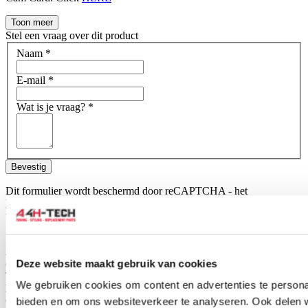
Toon meer
Stel een vraag over dit product
Naam
*
E-mail
*
Wat is je vraag?
*
Bevestig
Dit formulier wordt beschermd door reCAPTCHA - het
Privacybeleid van Google
en
Servicevoorwaarden
zijn van
toepassing.
Schrijf je eigen review
Alleen geregistreerde gebruikers kunnen reviews schrijven.
Log in
Deze website maakt gebruik van cookies
of
maak een account aan
.
Toepasbaar op:
We gebruiken cookies om content en advertenties te personal
Honda
CRX 1988-1991 1.6i VTEC (EE8/EF8)
bieden en om ons websiteverkeer te analyseren. Ook delen 