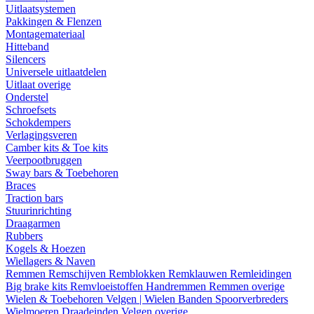
Uitlaatsystemen
Pakkingen & Flenzen
Montagemateriaal
Hitteband
Silencers
Universele uitlaatdelen
Uitlaat overige
Onderstel
Schroefsets
Schokdempers
Verlagingsveren
Camber kits & Toe kits
Veerpootbruggen
Sway bars & Toebehoren
Braces
Traction bars
Stuurinrichting
Draagarmen
Rubbers
Kogels & Hoezen
Wiellagers & Naven
Remmen
Remschijven
Remblokken
Remklauwen
Remleidingen
Big brake kits
Remvloeistoffen
Handremmen
Remmen overige
Wielen & Toebehoren
Velgen | Wielen
Banden
Spoorverbreders
Wielmoeren
Draadeinden
Velgen overige