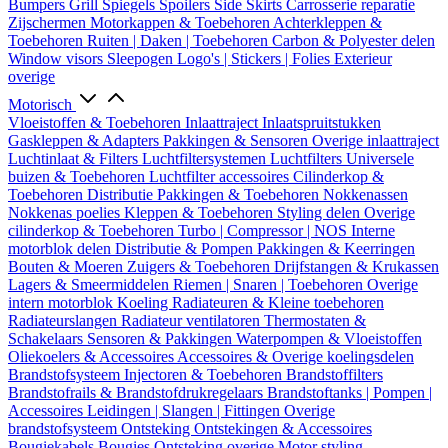
Bumpers
Grill
Spiegels
Spoilers
Side Skirts
Carrosserie reparatie
Zijschermen
Motorkappen & Toebehoren
Achterkleppen &
Toebehoren
Ruiten | Daken | Toebehoren
Carbon & Polyester delen
Window visors
Sleepogen
Logo's | Stickers | Folies
Exterieur
overige
Motorisch
Vloeistoffen & Toebehoren
Inlaattraject
Inlaatspruitstukken
Gaskleppen & Adapters
Pakkingen & Sensoren
Overige inlaattraject
Luchtinlaat & Filters
Luchtfiltersystemen
Luchtfilters
Universele
buizen & Toebehoren
Luchtfilter accessoires
Cilinderkop &
Toebehoren
Distributie
Pakkingen & Toebehoren
Nokkenassen
Nokkenas poelies
Kleppen & Toebehoren
Styling delen
Overige
cilinderkop & Toebehoren
Turbo | Compressor | NOS
Interne
motorblok delen
Distributie & Pompen
Pakkingen & Keerringen
Bouten & Moeren
Zuigers & Toebehoren
Drijfstangen & Krukassen
Lagers & Smeermiddelen
Riemen | Snaren | Toebehoren
Overige
intern motorblok
Koeling
Radiateuren & Kleine toebehoren
Radiateurslangen
Radiateur ventilatoren
Thermostaten &
Schakelaars
Sensoren & Pakkingen
Waterpompen & Vloeistoffen
Oliekoelers & Accessoires
Accessoires & Overige koelingsdelen
Brandstofsysteem
Injectoren & Toebehoren
Brandstoffilters
Brandstofrails & Brandstofdrukregelaars
Brandstoftanks | Pompen |
Accessoires
Leidingen | Slangen | Fittingen
Overige
brandstofsysteem
Ontsteking
Ontstekingen & Accessoires
Bougiekabels
Bougies
Ontsteking overige
Motor styling