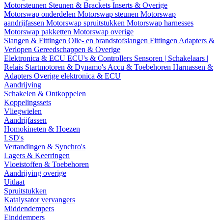
Motorsteunen
Steunen & Brackets
Inserts & Overige
Motorswap onderdelen
Motorswap steunen
Motorswap
aandrijfassen
Motorswap spruitstukken
Motorswap harnesses
Motorswap pakketten
Motorswap overige
Slangen & Fittingen
Olie- en brandstofslangen
Fittingen
Adapters &
Verlopen
Gereedschappen & Overige
Elektronica & ECU
ECU's & Controllers
Sensoren | Schakelaars |
Relais
Startmotoren & Dynamo's
Accu & Toebehoren
Harnassen &
Adapters
Overige elektronica & ECU
Aandrijving
Schakelen & Ontkoppelen
Koppelingssets
Vliegwielen
Aandrijfassen
Homokineten & Hoezen
LSD's
Vertandingen & Synchro's
Lagers & Keerringen
Vloeistoffen & Toebehoren
Aandrijving overige
Uitlaat
Spruitstukken
Katalysator vervangers
Middendempers
Einddempers