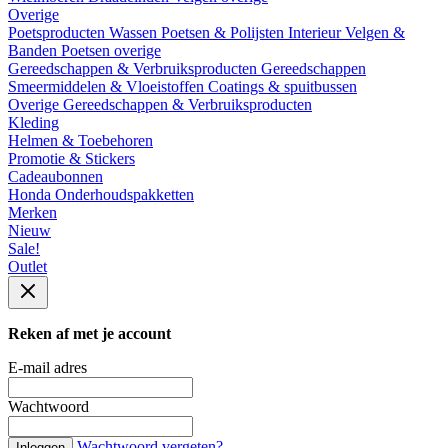
Overige
Poetsproducten
Wassen
Poetsen & Polijsten
Interieur
Velgen &
Banden
Poetsen overige
Gereedschappen & Verbruiksproducten
Gereedschappen
Smeermiddelen & Vloeistoffen
Coatings & spuitbussen
Overige Gereedschappen & Verbruiksproducten
Kleding
Helmen & Toebehoren
Promotie & Stickers
Cadeaubonnen
Honda Onderhoudspakketten
Merken
Nieuw
Sale!
Outlet
Reken af met je account
E-mail adres
Wachtwoord
Wachtwoord vergeten?
Inloggen