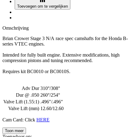
Toevoegen om te vergelijken
Omschrijving
Brian Crower Stage 3 N/A race spec camshafts for the Honda B-
series VTEC engines.
Intended for fully built engine. Extensive modifications, high
compression pistons and tuning recommended.
Requires kit BC0010 or BC0010S.
Adv Dur
310°/308°
Dur @ .050
260°/254°
Valve Lift (1.55:1)
.496"/.496"
Valve Lift (mm)
12.60/12.60
Cam Card: Click
HERE
Toon meer
Toepasbaar op: