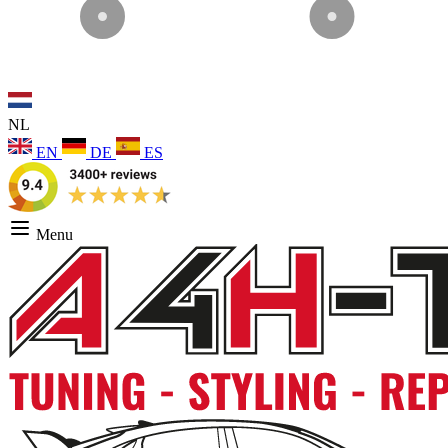
NL
EN
DE
ES
Menu