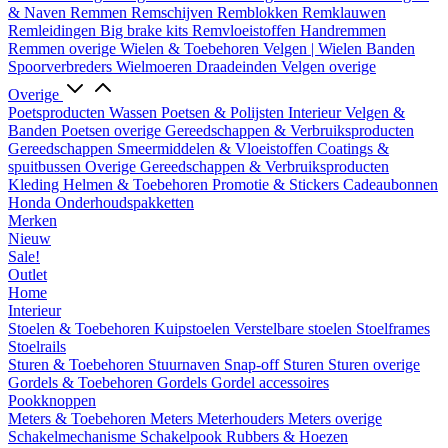
& Naven
Remmen
Remschijven
Remblokken
Remklauwen
Remleidingen
Big brake kits
Remvloeistoffen
Handremmen
Remmen overige
Wielen & Toebehoren
Velgen | Wielen
Banden
Spoorverbreders
Wielmoeren
Draadeinden
Velgen overige
Overige
Poetsproducten
Wassen
Poetsen & Polijsten
Interieur
Velgen &
Banden
Poetsen overige
Gereedschappen & Verbruiksproducten
Gereedschappen
Smeermiddelen & Vloeistoffen
Coatings &
spuitbussen
Overige Gereedschappen & Verbruiksproducten
Kleding
Helmen & Toebehoren
Promotie & Stickers
Cadeaubonnen
Honda Onderhoudspakketten
Merken
Nieuw
Sale!
Outlet
Home
Interieur
Stoelen & Toebehoren
Kuipstoelen
Verstelbare stoelen
Stoelframes
Stoelrails
Sturen & Toebehoren
Stuurnaven
Snap-off
Sturen
Sturen overige
Gordels & Toebehoren
Gordels
Gordel accessoires
Pookknoppen
Meters & Toebehoren
Meters
Meterhouders
Meters overige
Schakelmechanisme
Schakelpook
Rubbers & Hoezen