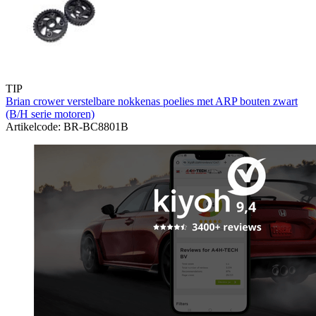
TIP
Brian crower verstelbare nokkenas poelies met ARP bouten zwart
(B/H serie motoren)
Artikelcode: BR-BC8801B