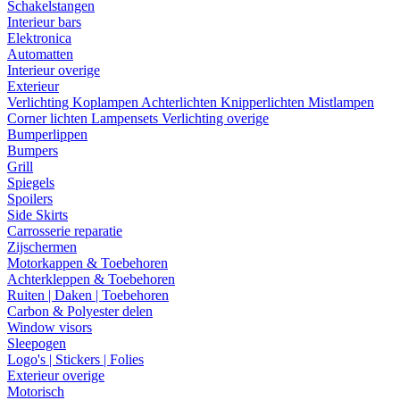
Schakelstangen
Interieur bars
Elektronica
Automatten
Interieur overige
Exterieur
Verlichting
Koplampen
Achterlichten
Knipperlichten
Mistlampen
Corner lichten
Lampensets
Verlichting overige
Bumperlippen
Bumpers
Grill
Spiegels
Spoilers
Side Skirts
Carrosserie reparatie
Zijschermen
Motorkappen & Toebehoren
Achterkleppen & Toebehoren
Ruiten | Daken | Toebehoren
Carbon & Polyester delen
Window visors
Sleepogen
Logo's | Stickers | Folies
Exterieur overige
Motorisch