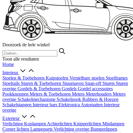
Doorzoek de hele winkel
Toon alle resultaten
Home
Interieur
Stoelen & Toebehoren
Kuipstoelen
Verstelbare stoelen
Stoelframes
Stoelrails
Sturen & Toebehoren
Stuurnaven
Snap-off
Sturen
Sturen
overige
Gordels & Toebehoren
Gordels
Gordel accessoires
Pookknoppen
Meters & Toebehoren
Meters
Meterhouders
Meters
overige
Schakelmechanisme
Schakelpook
Rubbers & Hoezen
Schakelstangen
Interieur bars
Elektronica
Automatten
Interieur
overige
Exterieur
Verlichting
Koplampen
Achterlichten
Knipperlichten
Mistlampen
Corner lichten
Lampensets
Verlichting overige
Bumperlippen