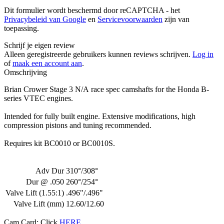
Dit formulier wordt beschermd door reCAPTCHA - het
Privacybeleid van Google
en
Servicevoorwaarden
zijn van
toepassing.
Schrijf je eigen review
Alleen geregistreerde gebruikers kunnen reviews schrijven.
Log in
of
maak een account aan
.
Omschrijving
Brian Crower Stage 3 N/A race spec camshafts for the Honda B-
series VTEC engines.
Intended for fully built engine. Extensive modifications, high
compression pistons and tuning recommended.
Requires kit BC0010 or BC0010S.
Adv Dur
310°/308°
Dur @ .050
260°/254°
Valve Lift (1.55:1)
.496"/.496"
Valve Lift (mm)
12.60/12.60
Cam Card: Click
HERE