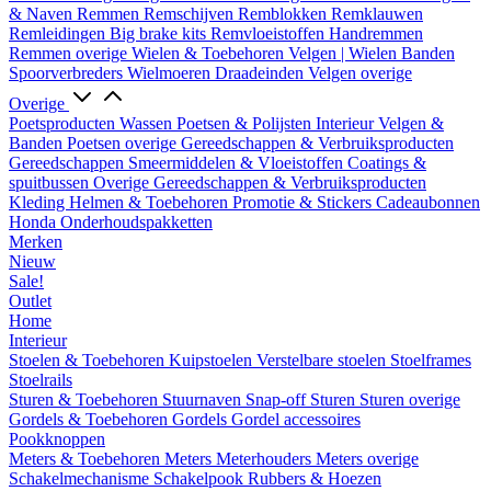
& Naven
Remmen
Remschijven
Remblokken
Remklauwen
Remleidingen
Big brake kits
Remvloeistoffen
Handremmen
Remmen overige
Wielen & Toebehoren
Velgen | Wielen
Banden
Spoorverbreders
Wielmoeren
Draadeinden
Velgen overige
Overige
Poetsproducten
Wassen
Poetsen & Polijsten
Interieur
Velgen &
Banden
Poetsen overige
Gereedschappen & Verbruiksproducten
Gereedschappen
Smeermiddelen & Vloeistoffen
Coatings &
spuitbussen
Overige Gereedschappen & Verbruiksproducten
Kleding
Helmen & Toebehoren
Promotie & Stickers
Cadeaubonnen
Honda Onderhoudspakketten
Merken
Nieuw
Sale!
Outlet
Home
Interieur
Stoelen & Toebehoren
Kuipstoelen
Verstelbare stoelen
Stoelframes
Stoelrails
Sturen & Toebehoren
Stuurnaven
Snap-off
Sturen
Sturen overige
Gordels & Toebehoren
Gordels
Gordel accessoires
Pookknoppen
Meters & Toebehoren
Meters
Meterhouders
Meters overige
Schakelmechanisme
Schakelpook
Rubbers & Hoezen