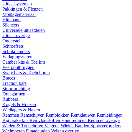
Uitlaatsystemen
Pakkingen & Flenzen
Montagemateriaal
Hitteband
Silencers
Universele uitlaatdelen
Uitlaat overige
Onderstel
Schroefsets
Schokdempers
Verlagingsveren
Camber kits & Toe kits
Veerpootbruggen
Sway bars & Toebehoren
Braces
Traction bars
Stuurinrichting
Draagarmen
Rubbers
Kogels & Hoezen
Wiellagers & Naven
Remmen
Remschijven
Remblokken
Remklauwen
Remleidingen
Big brake kits
Remvloeistoffen
Handremmen
Remmen overige
Wielen & Toebehoren
Velgen | Wielen
Banden
Spoorverbreders
Wielmoeren
Draadeinden
Velgen overige