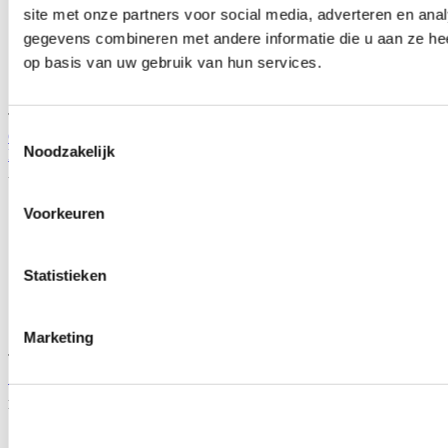
site met onze partners voor social media, adverteren en an
gegevens combineren met andere informatie die u aan ze hee
op basis van uw gebruik van hun services.
TIP
Toestemmingsselectie
Gates Performance 300% sterker balansas riem (Honda
Noodzakelijk
Prelude/Accord F20/H22/H23 motoren)
Artikelcode: GTS-T186RB
Voorkeuren
Statistieken
Marketing
TIP
Skunk2 Pro Series Inlaatspruitstuk (Honda H22/F20B motoren)
Artikelcode: 307-05-0300
Vanaf