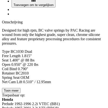
Toevoegen om te vergelijken
Omschrijving
Designed for high rpm, BC valve springs by PAC Racing are
wound from only the highest grade, super clean, chrome silicone
alloy and feature proprietary processing procedures for consistent
pressures.
Type BC1030 Dual
Free Length 1.815"
Seat 1.400" @ 88 lbs
Open 0.950" @ 220 lbs
Coil Bind 0.790"
Retainer BC2010
Spring Seat OEM
Net Cam Lift 0.510" / 12.95mm
Toon meer
Toepasbaar op:
Honda
Prelude 1992-1996 2.2i VTEC (BB1)