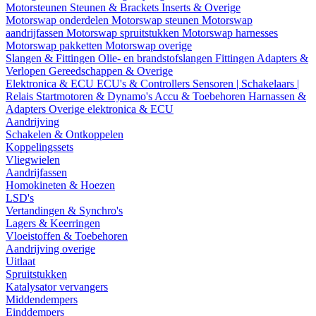
Motorsteunen
Steunen & Brackets
Inserts & Overige
Motorswap onderdelen
Motorswap steunen
Motorswap
aandrijfassen
Motorswap spruitstukken
Motorswap harnesses
Motorswap pakketten
Motorswap overige
Slangen & Fittingen
Olie- en brandstofslangen
Fittingen
Adapters &
Verlopen
Gereedschappen & Overige
Elektronica & ECU
ECU's & Controllers
Sensoren | Schakelaars |
Relais
Startmotoren & Dynamo's
Accu & Toebehoren
Harnassen &
Adapters
Overige elektronica & ECU
Aandrijving
Schakelen & Ontkoppelen
Koppelingssets
Vliegwielen
Aandrijfassen
Homokineten & Hoezen
LSD's
Vertandingen & Synchro's
Lagers & Keerringen
Vloeistoffen & Toebehoren
Aandrijving overige
Uitlaat
Spruitstukken
Katalysator vervangers
Middendempers
Einddempers