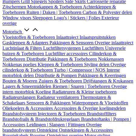
Bumpers
Grill
Spiegels
Spoilers
Side Skirts
Carrosserie reparatie
Zijschermen
Motorkappen & Toebehoren
Achterkleppen &
Toebehoren
Ruiten | Daken | Toebehoren
Carbon & Polyester delen
Window visors
Sleepogen
Logo's | Stickers | Folies
Exterieur
overige
Motorisch
Vloeistoffen & Toebehoren
Inlaattraject
Inlaatspruitstukken
Gaskleppen & Adapters
Pakkingen & Sensoren
Overige inlaattraject
Luchtinlaat & Filters
Luchtfiltersystemen
Luchtfilters
Universele
buizen & Toebehoren
Luchtfilter accessoires
Cilinderkop &
Toebehoren
Distributie
Pakkingen & Toebehoren
Nokkenassen
Nokkenas poelies
Kleppen & Toebehoren
Styling delen
Overige
cilinderkop & Toebehoren
Turbo | Compressor | NOS
Interne
motorblok delen
Distributie & Pompen
Pakkingen & Keerringen
Bouten & Moeren
Zuigers & Toebehoren
Drijfstangen & Krukassen
Lagers & Smeermiddelen
Riemen | Snaren | Toebehoren
Overige
intern motorblok
Koeling
Radiateuren & Kleine toebehoren
Radiateurslangen
Radiateur ventilatoren
Thermostaten &
Schakelaars
Sensoren & Pakkingen
Waterpompen & Vloeistoffen
Oliekoelers & Accessoires
Accessoires & Overige koelingsdelen
Brandstofsysteem
Injectoren & Toebehoren
Brandstoffilters
Brandstofrails & Brandstofdrukregelaars
Brandstoftanks | Pompen |
Accessoires
Leidingen | Slangen | Fittingen
Overige
brandstofsysteem
Ontsteking
Ontstekingen & Accessoires
Bougiekabels
Bougies
Ontsteking overige
Motor styling