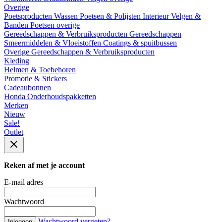
Overige
Poetsproducten
Wassen
Poetsen & Polijsten
Interieur
Velgen &
Banden
Poetsen overige
Gereedschappen & Verbruiksproducten
Gereedschappen
Smeermiddelen & Vloeistoffen
Coatings & spuitbussen
Overige Gereedschappen & Verbruiksproducten
Kleding
Helmen & Toebehoren
Promotie & Stickers
Cadeaubonnen
Honda Onderhoudspakketten
Merken
Nieuw
Sale!
Outlet
Reken af met je account
E-mail adres
Wachtwoord
Wachtwoord vergeten?
Inloggen