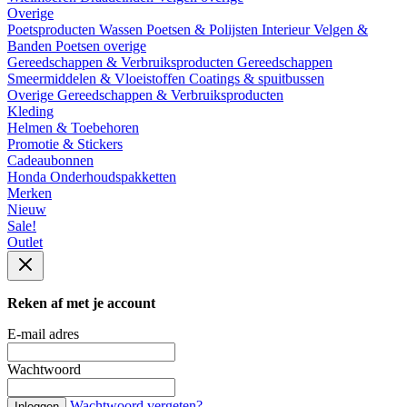
Overige
Poetsproducten
Wassen
Poetsen & Polijsten
Interieur
Velgen &
Banden
Poetsen overige
Gereedschappen & Verbruiksproducten
Gereedschappen
Smeermiddelen & Vloeistoffen
Coatings & spuitbussen
Overige Gereedschappen & Verbruiksproducten
Kleding
Helmen & Toebehoren
Promotie & Stickers
Cadeaubonnen
Honda Onderhoudspakketten
Merken
Nieuw
Sale!
Outlet
Reken af met je account
E-mail adres
Wachtwoord
Wachtwoord vergeten?
Inloggen