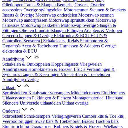
Oliedoppen
Tanks & Slangen
Beugels | Covers | Overige
accessoires
Overige stylingsdelen
Motorsteunen
Steunen & Brackets
Inserts & Overige
Motorswap onderdelen
Motorswap steunen
Motorswap aandrijfassen
Motorswap spruitstukken
Motorswap
harnesses
Motorswap pakketten
Motorswap overige
Slangen &
Fittingen
Olie- en brandstofslangen
Fittingen
Adapters & Verlopen
Gereedschappen & Overige
Elektronica & ECU
ECU's &
Controllers
Sensoren | Schakelaars | Relais
Startmotoren &
Dynamo's
Accu & Toebehoren
Harnassen & Adapters
Overige
elektronica & ECU
Aandrijving
Schakelen & Ontkoppelen
Koppelingssets
Vliegwielen
Aandrijfassen
Homokineten & Hoezen
LSD's
Vertandingen &
Synchro's
Lagers & Keerringen
Vloeistoffen & Toebehoren
Aandrijving overige
Uitlaat
Spruitstukken
Katalysator vervangers
Middendempers
Einddempers
Uitlaatsystemen
Pakkingen & Flenzen
Montagemateriaal
Hitteband
Silencers
Universele uitlaatdelen
Uitlaat overige
Onderstel
Schroefsets
Schokdempers
Verlagingsveren
Camber kits & Toe kits
Veerpootbruggen
Sway bars & Toebehoren
Braces
Traction bars
Stuurinrichting
Draagarmen
Rubbers
Kogels & Hoezen
Wiellagers