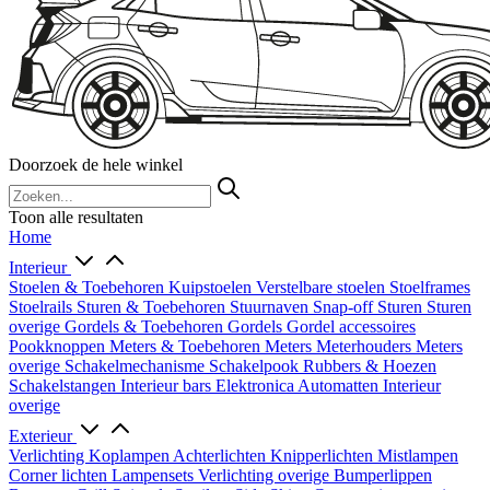
Doorzoek de hele winkel
Toon alle resultaten
Home
Interieur
Stoelen & Toebehoren
Kuipstoelen
Verstelbare stoelen
Stoelframes
Stoelrails
Sturen & Toebehoren
Stuurnaven
Snap-off
Sturen
Sturen
overige
Gordels & Toebehoren
Gordels
Gordel accessoires
Pookknoppen
Meters & Toebehoren
Meters
Meterhouders
Meters
overige
Schakelmechanisme
Schakelpook
Rubbers & Hoezen
Schakelstangen
Interieur bars
Elektronica
Automatten
Interieur
overige
Exterieur
Verlichting
Koplampen
Achterlichten
Knipperlichten
Mistlampen
Corner lichten
Lampensets
Verlichting overige
Bumperlippen