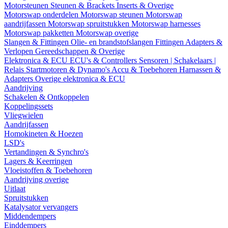
Motorsteunen
Steunen & Brackets
Inserts & Overige
Motorswap onderdelen
Motorswap steunen
Motorswap
aandrijfassen
Motorswap spruitstukken
Motorswap harnesses
Motorswap pakketten
Motorswap overige
Slangen & Fittingen
Olie- en brandstofslangen
Fittingen
Adapters &
Verlopen
Gereedschappen & Overige
Elektronica & ECU
ECU's & Controllers
Sensoren | Schakelaars |
Relais
Startmotoren & Dynamo's
Accu & Toebehoren
Harnassen &
Adapters
Overige elektronica & ECU
Aandrijving
Schakelen & Ontkoppelen
Koppelingssets
Vliegwielen
Aandrijfassen
Homokineten & Hoezen
LSD's
Vertandingen & Synchro's
Lagers & Keerringen
Vloeistoffen & Toebehoren
Aandrijving overige
Uitlaat
Spruitstukken
Katalysator vervangers
Middendempers
Einddempers