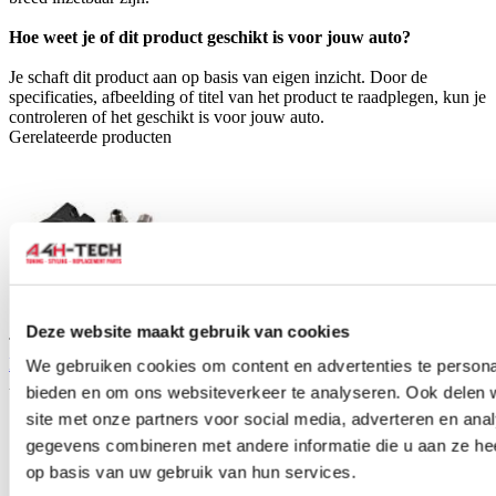
Hoe weet je of dit product geschikt is voor jouw auto?
Je schaft dit product aan op basis van eigen inzicht. Door de
specificaties, afbeelding of titel van het product te raadplegen, kun je
controleren of het geschikt is voor jouw auto.
Gerelateerde producten
Deze website maakt gebruik van cookies
TIP
D1 Spec oliekoeler adaptor met Thermostaat 82 graden (universeel)
We gebruiken cookies om content en advertenties te personal
Artikelcode: D1-A038-9
bieden en om ons websiteverkeer te analyseren. Ook delen 
site met onze partners voor social media, adverteren en an
gegevens combineren met andere informatie die u aan ze hee
op basis van uw gebruik van hun services.