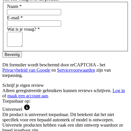
Naam
*
E-mail
*
Wat is je vraag?
*
Bevestig
Dit formulier wordt beschermd door reCAPTCHA - het
Privacybeleid van Google
en
Servicevoorwaarden
zijn van
toepassing.
Schrijf je eigen review
Alleen geregistreerde gebruikers kunnen reviews schrijven.
Log in
of
maak een account aan
.
Toepasbaar op:
Universeel
Dit product is universeel toepasbaar. Dit betekent dat het niet
specifiek voor een bepaald automerk of model is ontworpen.
Universele producten hebben vaak een slim ontwerp waardoor ze
breed inzetbaar zijn.