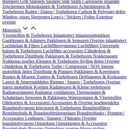
Bumpers
Grill
Spiegels
Spoilers
Side Skirts
Carrosserie reparatie
Zijschermen
Motorkappen & Toebehoren
Achterkleppen &
Toebehoren
Ruiten | Daken | Toebehoren
Carbon & Polyester delen
Window visors
Sleepogen
Logo's | Stickers | Folies
Exterieur
overige
Motorisch
Vloeistoffen & Toebehoren
Inlaattraject
Inlaatspruitstukken
Gaskleppen & Adapters
Pakkingen & Sensoren
Overige inlaattraject
Luchtinlaat & Filters
Luchtfiltersystemen
Luchtfilters
Universele
buizen & Toebehoren
Luchtfilter accessoires
Cilinderkop &
Toebehoren
Distributie
Pakkingen & Toebehoren
Nokkenassen
Nokkenas poelies
Kleppen & Toebehoren
Styling delen
Overige
cilinderkop & Toebehoren
Turbo | Compressor | NOS
Interne
motorblok delen
Distributie & Pompen
Pakkingen & Keerringen
Bouten & Moeren
Zuigers & Toebehoren
Drijfstangen & Krukassen
Lagers & Smeermiddelen
Riemen | Snaren | Toebehoren
Overige
intern motorblok
Koeling
Radiateuren & Kleine toebehoren
Radiateurslangen
Radiateur ventilatoren
Thermostaten &
Schakelaars
Sensoren & Pakkingen
Waterpompen & Vloeistoffen
Oliekoelers & Accessoires
Accessoires & Overige koelingsdelen
Brandstofsysteem
Injectoren & Toebehoren
Brandstoffilters
Brandstofrails & Brandstofdrukregelaars
Brandstoftanks | Pompen |
Accessoires
Leidingen | Slangen | Fittingen
Overige
brandstofsysteem
Ontsteking
Ontstekingen & Accessoires
Bougiekabels
Bougies
Ontsteking overige
Motor styling