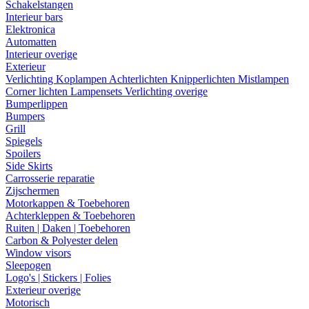
Schakelstangen
Interieur bars
Elektronica
Automatten
Interieur overige
Exterieur
Verlichting
Koplampen
Achterlichten
Knipperlichten
Mistlampen
Corner lichten
Lampensets
Verlichting overige
Bumperlippen
Bumpers
Grill
Spiegels
Spoilers
Side Skirts
Carrosserie reparatie
Zijschermen
Motorkappen & Toebehoren
Achterkleppen & Toebehoren
Ruiten | Daken | Toebehoren
Carbon & Polyester delen
Window visors
Sleepogen
Logo's | Stickers | Folies
Exterieur overige
Motorisch