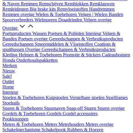
& Naven
Remmen
Remschijven
Remblokken
Remklauwen
Remleidingen
Big brake kits
Remvloeistoffen
Handremmen
Remmen overige
Wielen & Toebehoren
Velgen | Wielen
Banden
Spoorverbreders
Wielmoeren
Draadeinden
Velgen overige
Overige
Poetsproducten
Wassen
Poetsen & Polijsten
Interieur
Velgen &
Banden
Poetsen overige
Gereedschappen & Verbruiksproducten
Gereedschappen
Smeermiddelen & Vloeistoffen
Coatings &
spuitbussen
Overige Gereedschappen & Verbruiksproducten
Kleding
Helmen & Toebehoren
Promotie & Stickers
Cadeaubonnen
Honda Onderhoudspakketten
Merken
Nieuw
Sale!
Outlet
Home
Interieur
Stoelen & Toebehoren
Kuipstoelen
Verstelbare stoelen
Stoelframes
Stoelrails
Sturen & Toebehoren
Stuurnaven
Snap-off
Sturen
Sturen overige
Gordels & Toebehoren
Gordels
Gordel accessoires
Pookknoppen
Meters & Toebehoren
Meters
Meterhouders
Meters overige
Schakelmechanisme
Schakelpook
Rubbers & Hoezen