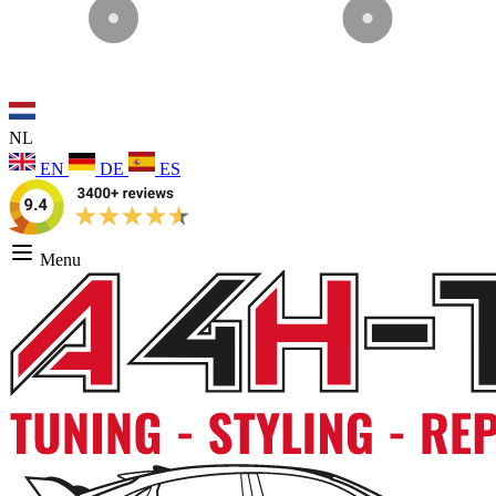
NL
EN
DE
ES
Menu