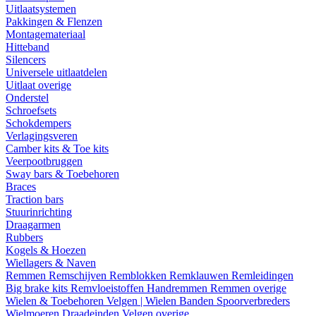
Uitlaatsystemen
Pakkingen & Flenzen
Montagemateriaal
Hitteband
Silencers
Universele uitlaatdelen
Uitlaat overige
Onderstel
Schroefsets
Schokdempers
Verlagingsveren
Camber kits & Toe kits
Veerpootbruggen
Sway bars & Toebehoren
Braces
Traction bars
Stuurinrichting
Draagarmen
Rubbers
Kogels & Hoezen
Wiellagers & Naven
Remmen
Remschijven
Remblokken
Remklauwen
Remleidingen
Big brake kits
Remvloeistoffen
Handremmen
Remmen overige
Wielen & Toebehoren
Velgen | Wielen
Banden
Spoorverbreders
Wielmoeren
Draadeinden
Velgen overige