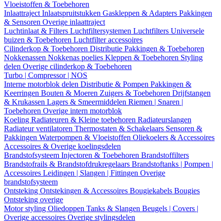
Vloeistoffen & Toebehoren
Inlaattraject
Inlaatspruitstukken
Gaskleppen & Adapters
Pakkingen
& Sensoren
Overige inlaattraject
Luchtinlaat & Filters
Luchtfiltersystemen
Luchtfilters
Universele
buizen & Toebehoren
Luchtfilter accessoires
Cilinderkop & Toebehoren
Distributie
Pakkingen & Toebehoren
Nokkenassen
Nokkenas poelies
Kleppen & Toebehoren
Styling
delen
Overige cilinderkop & Toebehoren
Turbo | Compressor | NOS
Interne motorblok delen
Distributie & Pompen
Pakkingen &
Keerringen
Bouten & Moeren
Zuigers & Toebehoren
Drijfstangen
& Krukassen
Lagers & Smeermiddelen
Riemen | Snaren |
Toebehoren
Overige intern motorblok
Koeling
Radiateuren & Kleine toebehoren
Radiateurslangen
Radiateur ventilatoren
Thermostaten & Schakelaars
Sensoren &
Pakkingen
Waterpompen & Vloeistoffen
Oliekoelers & Accessoires
Accessoires & Overige koelingsdelen
Brandstofsysteem
Injectoren & Toebehoren
Brandstoffilters
Brandstofrails & Brandstofdrukregelaars
Brandstoftanks | Pompen |
Accessoires
Leidingen | Slangen | Fittingen
Overige
brandstofsysteem
Ontsteking
Ontstekingen & Accessoires
Bougiekabels
Bougies
Ontsteking overige
Motor styling
Oliedoppen
Tanks & Slangen
Beugels | Covers |
Overige accessoires
Overige stylingsdelen