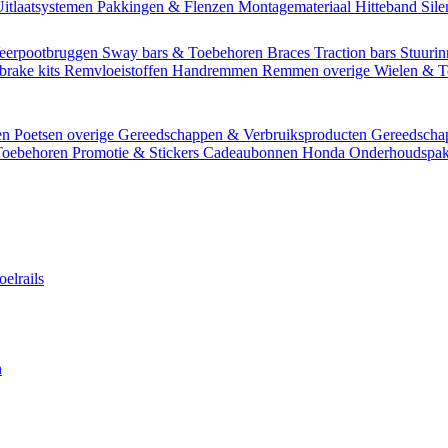
itlaatsystemen
Pakkingen & Flenzen
Montagemateriaal
Hitteband
Sil
eerpootbruggen
Sway bars & Toebehoren
Braces
Traction bars
Stuurin
brake kits
Remvloeistoffen
Handremmen
Remmen overige
Wielen & 
en
Poetsen overige
Gereedschappen & Verbruiksproducten
Gereedsch
Toebehoren
Promotie & Stickers
Cadeaubonnen
Honda Onderhoudspak
oelrails
n