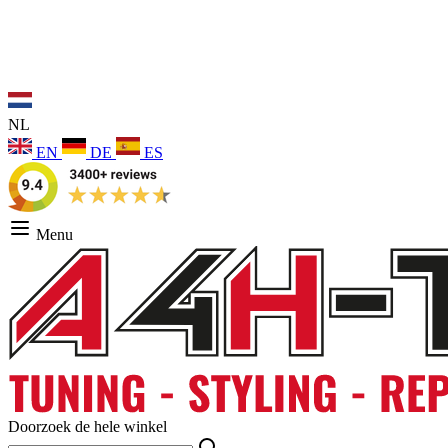
NL
EN
DE
ES
Menu
Doorzoek de hele winkel