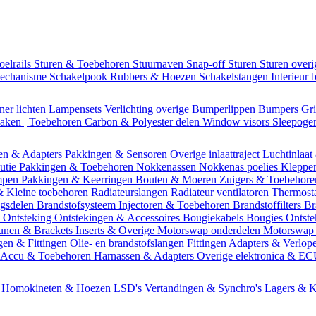
oelrails
Sturen & Toebehoren
Stuurnaven
Snap-off
Sturen
Sturen over
mechanisme
Schakelpook
Rubbers & Hoezen
Schakelstangen
Interieur 
ner lichten
Lampensets
Verlichting overige
Bumperlippen
Bumpers
Gri
Daken | Toebehoren
Carbon & Polyester delen
Window visors
Sleepog
en & Adapters
Pakkingen & Sensoren
Overige inlaattraject
Luchtinlaat
butie
Pakkingen & Toebehoren
Nokkenassen
Nokkenas poelies
Kleppe
ompen
Pakkingen & Keerringen
Bouten & Moeren
Zuigers & Toebehor
& Kleine toebehoren
Radiateurslangen
Radiateur ventilatoren
Thermost
ngsdelen
Brandstofsysteem
Injectoren & Toebehoren
Brandstoffilters
Br
m
Ontsteking
Ontstekingen & Accessoires
Bougiekabels
Bougies
Ontste
unen & Brackets
Inserts & Overige
Motorswap onderdelen
Motorswap
gen & Fittingen
Olie- en brandstofslangen
Fittingen
Adapters & Verlop
Accu & Toebehoren
Harnassen & Adapters
Overige elektronica & E
n
Homokineten & Hoezen
LSD's
Vertandingen & Synchro's
Lagers & K