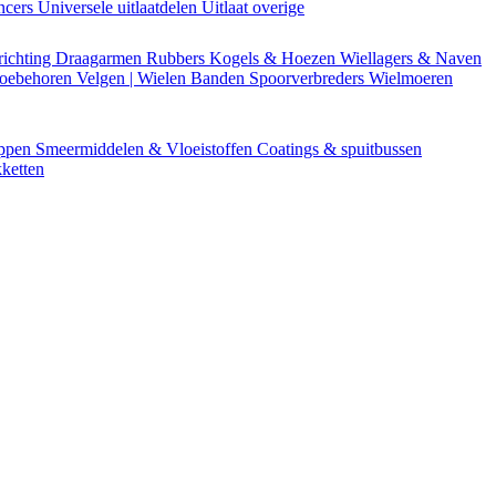
encers
Universele uitlaatdelen
Uitlaat overige
richting
Draagarmen
Rubbers
Kogels & Hoezen
Wiellagers & Naven
Toebehoren
Velgen | Wielen
Banden
Spoorverbreders
Wielmoeren
appen
Smeermiddelen & Vloeistoffen
Coatings & spuitbussen
ketten