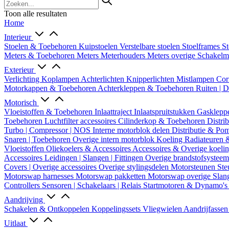
Toon alle resultaten
Home
Interieur
Stoelen & Toebehoren
Kuipstoelen
Verstelbare stoelen
Stoelframes
St
Meters & Toebehoren
Meters
Meterhouders
Meters overige
Schakel
Exterieur
Verlichting
Koplampen
Achterlichten
Knipperlichten
Mistlampen
Cor
Motorkappen & Toebehoren
Achterkleppen & Toebehoren
Ruiten | 
Motorisch
Vloeistoffen & Toebehoren
Inlaattraject
Inlaatspruitstukken
Gasklepp
Toebehoren
Luchtfilter accessoires
Cilinderkop & Toebehoren
Distri
Turbo | Compressor | NOS
Interne motorblok delen
Distributie & P
Snaren | Toebehoren
Overige intern motorblok
Koeling
Radiateuren 
Vloeistoffen
Oliekoelers & Accessoires
Accessoires & Overige koeli
Accessoires
Leidingen | Slangen | Fittingen
Overige brandstofsystee
Covers | Overige accessoires
Overige stylingsdelen
Motorsteunen
Ste
Motorswap harnesses
Motorswap pakketten
Motorswap overige
Slan
Controllers
Sensoren | Schakelaars | Relais
Startmotoren & Dynamo's
Aandrijving
Schakelen & Ontkoppelen
Koppelingssets
Vliegwielen
Aandrijfasse
Uitlaat