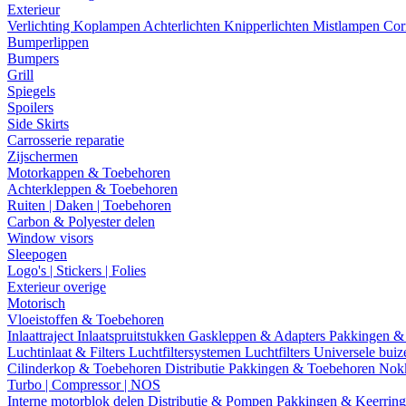
Exterieur
Verlichting
Koplampen
Achterlichten
Knipperlichten
Mistlampen
Cor
Bumperlippen
Bumpers
Grill
Spiegels
Spoilers
Side Skirts
Carrosserie reparatie
Zijschermen
Motorkappen & Toebehoren
Achterkleppen & Toebehoren
Ruiten | Daken | Toebehoren
Carbon & Polyester delen
Window visors
Sleepogen
Logo's | Stickers | Folies
Exterieur overige
Motorisch
Vloeistoffen & Toebehoren
Inlaattraject
Inlaatspruitstukken
Gaskleppen & Adapters
Pakkingen &
Luchtinlaat & Filters
Luchtfiltersystemen
Luchtfilters
Universele bui
Cilinderkop & Toebehoren
Distributie
Pakkingen & Toebehoren
Nok
Turbo | Compressor | NOS
Interne motorblok delen
Distributie & Pompen
Pakkingen & Keerrin