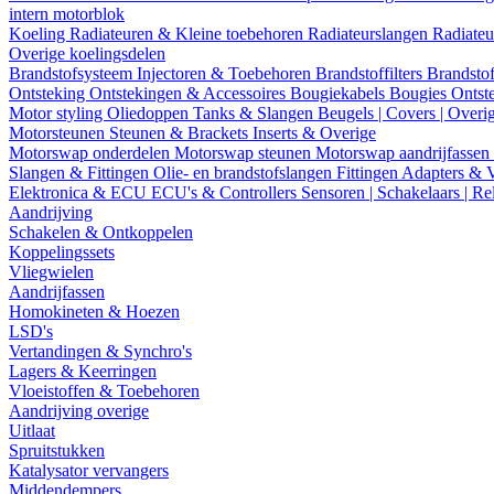
intern motorblok
Koeling
Radiateuren & Kleine toebehoren
Radiateurslangen
Radiateu
Overige koelingsdelen
Brandstofsysteem
Injectoren & Toebehoren
Brandstoffilters
Brandstof
Ontsteking
Ontstekingen & Accessoires
Bougiekabels
Bougies
Ontst
Motor styling
Oliedoppen
Tanks & Slangen
Beugels | Covers | Overi
Motorsteunen
Steunen & Brackets
Inserts & Overige
Motorswap onderdelen
Motorswap steunen
Motorswap aandrijfassen
Slangen & Fittingen
Olie- en brandstofslangen
Fittingen
Adapters & 
Elektronica & ECU
ECU's & Controllers
Sensoren | Schakelaars | Re
Aandrijving
Schakelen & Ontkoppelen
Koppelingssets
Vliegwielen
Aandrijfassen
Homokineten & Hoezen
LSD's
Vertandingen & Synchro's
Lagers & Keerringen
Vloeistoffen & Toebehoren
Aandrijving overige
Uitlaat
Spruitstukken
Katalysator vervangers
Middendempers