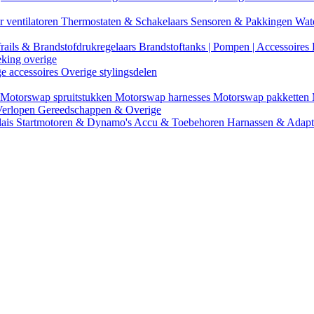
r ventilatoren
Thermostaten & Schakelaars
Sensoren & Pakkingen
Wat
rails & Brandstofdrukregelaars
Brandstoftanks | Pompen | Accessoires
eking overige
ge accessoires
Overige stylingsdelen
Motorswap spruitstukken
Motorswap harnesses
Motorswap pakketten
Verlopen
Gereedschappen & Overige
lais
Startmotoren & Dynamo's
Accu & Toebehoren
Harnassen & Adap