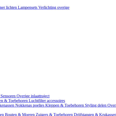
ner lichten
Lampensets
Verlichting overige
 Sensoren
Overige inlaattraject
zen & Toebehoren
Luchtfilter accessoires
kenassen
Nokkenas poelies
Kleppen & Toebehoren
Styling delen
Over
gen
Bouten & Moeren
Zuigers & Toebehoren
Drijfstangen & Krukasse