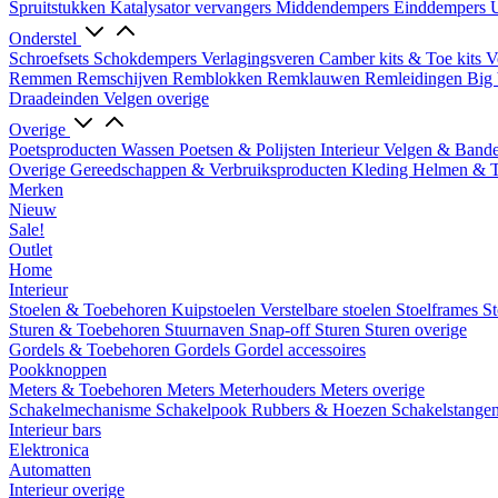
Spruitstukken
Katalysator vervangers
Middendempers
Einddempers
U
Onderstel
Schroefsets
Schokdempers
Verlagingsveren
Camber kits & Toe kits
V
Remmen
Remschijven
Remblokken
Remklauwen
Remleidingen
Big 
Draadeinden
Velgen overige
Overige
Poetsproducten
Wassen
Poetsen & Polijsten
Interieur
Velgen & Band
Overige Gereedschappen & Verbruiksproducten
Kleding
Helmen & 
Merken
Nieuw
Sale!
Outlet
Home
Interieur
Stoelen & Toebehoren
Kuipstoelen
Verstelbare stoelen
Stoelframes
St
Sturen & Toebehoren
Stuurnaven
Snap-off
Sturen
Sturen overige
Gordels & Toebehoren
Gordels
Gordel accessoires
Pookknoppen
Meters & Toebehoren
Meters
Meterhouders
Meters overige
Schakelmechanisme
Schakelpook
Rubbers & Hoezen
Schakelstange
Interieur bars
Elektronica
Automatten
Interieur overige