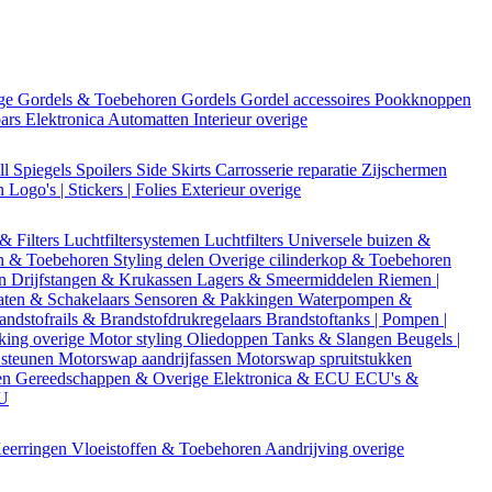
ige
Gordels & Toebehoren
Gordels
Gordel accessoires
Pookknoppen
bars
Elektronica
Automatten
Interieur overige
ll
Spiegels
Spoilers
Side Skirts
Carrosserie reparatie
Zijschermen
en
Logo's | Stickers | Folies
Exterieur overige
 & Filters
Luchtfiltersystemen
Luchtfilters
Universele buizen &
n & Toebehoren
Styling delen
Overige cilinderkop & Toebehoren
en
Drijfstangen & Krukassen
Lagers & Smeermiddelen
Riemen |
aten & Schakelaars
Sensoren & Pakkingen
Waterpompen &
andstofrails & Brandstofdrukregelaars
Brandstoftanks | Pompen |
king overige
Motor styling
Oliedoppen
Tanks & Slangen
Beugels |
 steunen
Motorswap aandrijfassen
Motorswap spruitstukken
en
Gereedschappen & Overige
Elektronica & ECU
ECU's &
CU
eerringen
Vloeistoffen & Toebehoren
Aandrijving overige