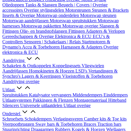
Oliedoppen
Tanks & Slangen
Beugels | Covers | Overige
accessoires
Overige stylingsdelen
Motorsteunen
Steunen & Brackets
Inserts & Overige
Motorswap onderdelen
Motorswap steunen
Motorswap aandrijfassen
Motorswap spruitstukken
Motorswap
harnesses
Motorswap pakketten
Motorswap overige
Slangen &
Fittingen
Olie- en brandstofslangen
Fittingen
Adapters & Verlopen
Gereedschappen & Overige
Elektronica & ECU
ECU's &
Controllers
Sensoren | Schakelaars | Relais
Startmotoren &
Dynamo's
Accu & Toebehoren
Harnassen & Adapters
Overige
elektronica & ECU
Aandrijving
Schakelen & Ontkoppelen
Koppelingssets
Vliegwielen
Aandrijfassen
Homokineten & Hoezen
LSD's
Vertandingen &
Synchro's
Lagers & Keerringen
Vloeistoffen & Toebehoren
Aandrijving overige
Uitlaat
Spruitstukken
Katalysator vervangers
Middendempers
Einddempers
Uitlaatsystemen
Pakkingen & Flenzen
Montagemateriaal
Hitteband
Silencers
Universele uitlaatdelen
Uitlaat overige
Onderstel
Schroefsets
Schokdempers
Verlagingsveren
Camber kits & Toe kits
Veerpootbruggen
Sway bars & Toebehoren
Braces
Traction bars
Stuurinrichting
Draagarmen
Rubbers
Kogels & Hoezen
Wiellagers