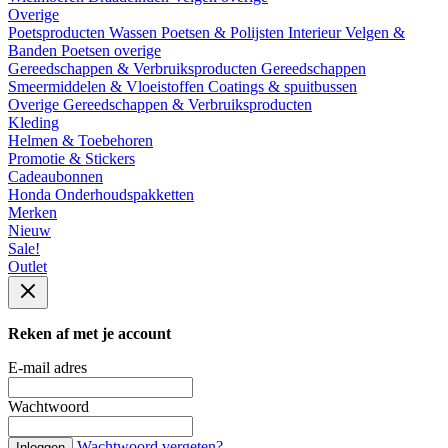
Overige
Poetsproducten
Wassen
Poetsen & Polijsten
Interieur
Velgen &
Banden
Poetsen overige
Gereedschappen & Verbruiksproducten
Gereedschappen
Smeermiddelen & Vloeistoffen
Coatings & spuitbussen
Overige Gereedschappen & Verbruiksproducten
Kleding
Helmen & Toebehoren
Promotie & Stickers
Cadeaubonnen
Honda Onderhoudspakketten
Merken
Nieuw
Sale!
Outlet
Reken af met je account
E-mail adres
Wachtwoord
Wachtwoord vergeten?
Inloggen