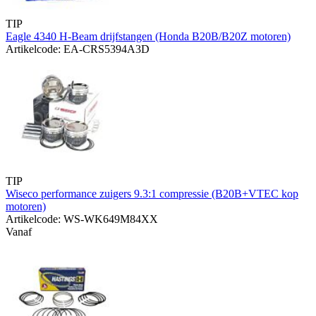
TIP
Eagle 4340 H-Beam drijfstangen (Honda B20B/B20Z motoren)
Artikelcode: EA-CRS5394A3D
TIP
Wiseco performance zuigers 9.3:1 compressie (B20B+VTEC kop
motoren)
Artikelcode: WS-WK649M84XX
Vanaf