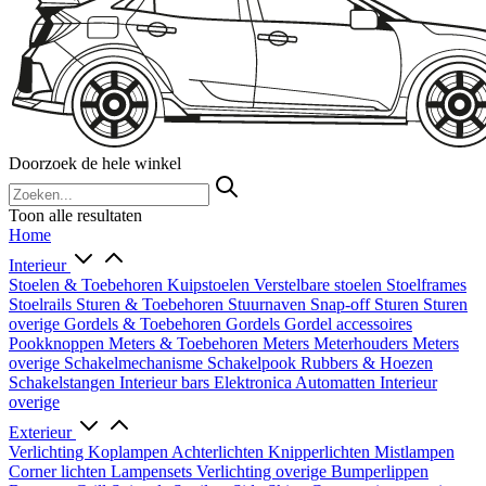
Doorzoek de hele winkel
Toon alle resultaten
Home
Interieur
Stoelen & Toebehoren
Kuipstoelen
Verstelbare stoelen
Stoelframes
Stoelrails
Sturen & Toebehoren
Stuurnaven
Snap-off
Sturen
Sturen
overige
Gordels & Toebehoren
Gordels
Gordel accessoires
Pookknoppen
Meters & Toebehoren
Meters
Meterhouders
Meters
overige
Schakelmechanisme
Schakelpook
Rubbers & Hoezen
Schakelstangen
Interieur bars
Elektronica
Automatten
Interieur
overige
Exterieur
Verlichting
Koplampen
Achterlichten
Knipperlichten
Mistlampen
Corner lichten
Lampensets
Verlichting overige
Bumperlippen