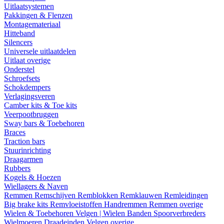
Uitlaatsystemen
Pakkingen & Flenzen
Montagemateriaal
Hitteband
Silencers
Universele uitlaatdelen
Uitlaat overige
Onderstel
Schroefsets
Schokdempers
Verlagingsveren
Camber kits & Toe kits
Veerpootbruggen
Sway bars & Toebehoren
Braces
Traction bars
Stuurinrichting
Draagarmen
Rubbers
Kogels & Hoezen
Wiellagers & Naven
Remmen
Remschijven
Remblokken
Remklauwen
Remleidingen
Big brake kits
Remvloeistoffen
Handremmen
Remmen overige
Wielen & Toebehoren
Velgen | Wielen
Banden
Spoorverbreders
Wielmoeren
Draadeinden
Velgen overige