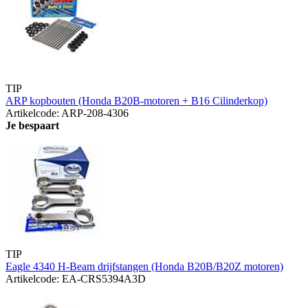
TIP
ARP kopbouten (Honda B20B-motoren + B16 Cilinderkop)
Artikelcode: ARP-208-4306
Je bespaart
TIP
Eagle 4340 H-Beam drijfstangen (Honda B20B/B20Z motoren)
Artikelcode: EA-CRS5394A3D