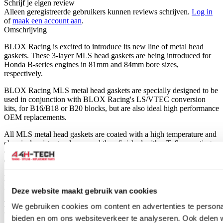
Schrijf je eigen review
Alleen geregistreerde gebruikers kunnen reviews schrijven.
Log in
of
maak een account aan
.
Omschrijving
BLOX Racing is excited to introduce its new line of metal head
gaskets. These 3-layer MLS head gaskets are being introduced for
Honda B-series engines in 81mm and 84mm bore sizes,
respectively.
BLOX Racing MLS metal head gaskets are specially designed to be
used in conjunction with BLOX Racing's LS/VTEC conversion
kits, for B16/B18 or B20 blocks, but are also ideal high performance
OEM replacements.
All MLS metal head gaskets are coated with a high temperature and
chemical resistant polymer and then finished with a Teflon coating.
Compressed operating thickness for each size head gasket measures
0.030".
BLOX Racing MLS head gaskets ensure engine builders of proper
fitment and maximum performance.
Deze website maakt gebruik van cookies
Please note: Blox buys these gaskets from COMETIC
We gebruiken cookies om content en advertenties te personal
GASKETS USA so these are very high quality gaskets.
bieden en om ons websiteverkeer te analyseren. Ook delen 