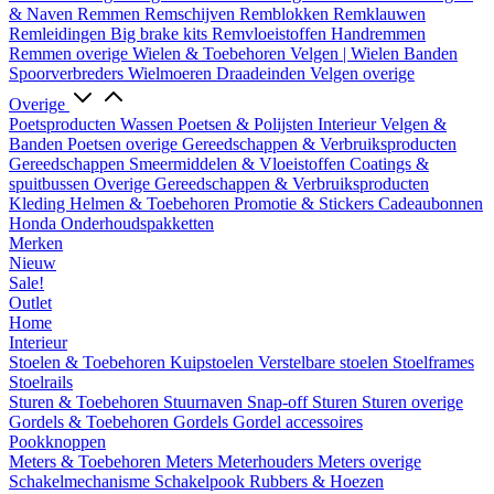
& Naven
Remmen
Remschijven
Remblokken
Remklauwen
Remleidingen
Big brake kits
Remvloeistoffen
Handremmen
Remmen overige
Wielen & Toebehoren
Velgen | Wielen
Banden
Spoorverbreders
Wielmoeren
Draadeinden
Velgen overige
Overige
Poetsproducten
Wassen
Poetsen & Polijsten
Interieur
Velgen &
Banden
Poetsen overige
Gereedschappen & Verbruiksproducten
Gereedschappen
Smeermiddelen & Vloeistoffen
Coatings &
spuitbussen
Overige Gereedschappen & Verbruiksproducten
Kleding
Helmen & Toebehoren
Promotie & Stickers
Cadeaubonnen
Honda Onderhoudspakketten
Merken
Nieuw
Sale!
Outlet
Home
Interieur
Stoelen & Toebehoren
Kuipstoelen
Verstelbare stoelen
Stoelframes
Stoelrails
Sturen & Toebehoren
Stuurnaven
Snap-off
Sturen
Sturen overige
Gordels & Toebehoren
Gordels
Gordel accessoires
Pookknoppen
Meters & Toebehoren
Meters
Meterhouders
Meters overige
Schakelmechanisme
Schakelpook
Rubbers & Hoezen