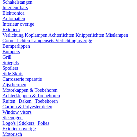
Schakelstangen
Interieur bars
Elektronica
Automatten
Interieur overige
Exterieur
Verlichting
Koplampen
Achterlichten
Knipperlichten
Mistlampen
Corner lichten
Lampensets
Verlichting overige
Bumperlippen
Bumpers
Grill
Spiegels
Spoilers
Side Skirts
Carrosserie reparatie
Zijschermen
Motorkappen & Toebehoren
Achterkleppen & Toebehoren
Ruiten | Daken | Toebehoren
Carbon & Polyester delen
Window visors
Sleepogen
Logo's | Stickers | Folies
Exterieur overige
Motorisch