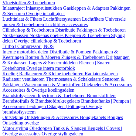
Vloeistoffen & Toebehoren
Inlaattraject
Inlaatspruitstukken
Gaskleppen & Adapters
Pakkingen
& Sensoren
Overige inlaattraject
Luchtinlaat & Filters
Luchtfiltersystemen
Luchtfilters
Universele
buizen & Toebehoren
Luchtfilter accessoires
Cilinderkop & Toebehoren
Distributie
Pakkingen & Toebehoren
Nokkenassen
Nokkenas poelies
Kleppen & Toebehoren
Styling
delen
Overige cilinderkop & Toebehoren
Turbo | Compressor | NOS
Interne motorblok delen
Distributie & Pompen
Pakkingen &
Keerringen
Bouten & Moeren
Zuigers & Toebehoren
Drijfstangen
& Krukassen
Lagers & Smeermiddelen
Riemen | Snaren |
Toebehoren
Overige intern motorblok
Koeling
Radiateuren & Kleine toebehoren
Radiateurslangen
Radiateur ventilatoren
Thermostaten & Schakelaars
Sensoren &
Pakkingen
Waterpompen & Vloeistoffen
Oliekoelers & Accessoires
Accessoires & Overige koelingsdelen
Brandstofsysteem
Injectoren & Toebehoren
Brandstoffilters
Brandstofrails & Brandstofdrukregelaars
Brandstoftanks | Pompen |
Accessoires
Leidingen | Slangen | Fittingen
Overige
brandstofsysteem
Ontsteking
Ontstekingen & Accessoires
Bougiekabels
Bougies
Ontsteking overige
Motor styling
Oliedoppen
Tanks & Slangen
Beugels | Covers |
Overige accessoires
Overige stylingsdelen