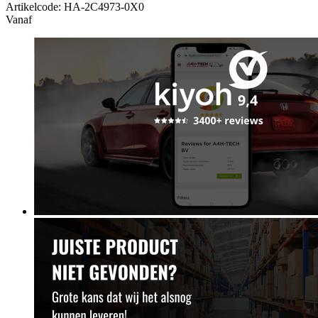
Artikelcode: HA-2C4973-0X0
Vanaf