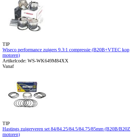
TIP
Wiseco performance zuigers 9.3:1 compressie (B20B+VTEC kop
motoren)
Artikelcode: WS-WK649M84XX
Vanaf
TIP
Hastings zuigerveren set 84/84.25/84.5/84.75/85mm (B20B/B20Z
motoren)