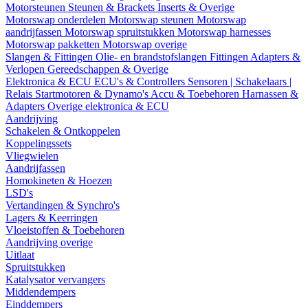
Motorsteunen
Steunen & Brackets
Inserts & Overige
Motorswap onderdelen
Motorswap steunen
Motorswap
aandrijfassen
Motorswap spruitstukken
Motorswap harnesses
Motorswap pakketten
Motorswap overige
Slangen & Fittingen
Olie- en brandstofslangen
Fittingen
Adapters &
Verlopen
Gereedschappen & Overige
Elektronica & ECU
ECU's & Controllers
Sensoren | Schakelaars |
Relais
Startmotoren & Dynamo's
Accu & Toebehoren
Harnassen &
Adapters
Overige elektronica & ECU
Aandrijving
Schakelen & Ontkoppelen
Koppelingssets
Vliegwielen
Aandrijfassen
Homokineten & Hoezen
LSD's
Vertandingen & Synchro's
Lagers & Keerringen
Vloeistoffen & Toebehoren
Aandrijving overige
Uitlaat
Spruitstukken
Katalysator vervangers
Middendempers
Einddempers