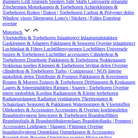
Bumpers
Grill
Spiegels
Spoilers
Side Skirts
Carrosserie reparatie
Zijschermen
Motorkappen & Toebehoren
Achterkleppen &
Toebehoren
Ruiten | Daken | Toebehoren
Carbon & Polyester delen
Window visors
Sleepogen
Logo's | Stickers | Folies
Exterieur
overige
Motorisch
Vloeistoffen & Toebehoren
Inlaattraject
Inlaatspruitstukken
Gaskleppen & Adapters
Pakkingen & Sensoren
Overige inlaattraject
Luchtinlaat & Filters
Luchtfiltersystemen
Luchtfilters
Universele
buizen & Toebehoren
Luchtfilter accessoires
Cilinderkop &
Toebehoren
Distributie
Pakkingen & Toebehoren
Nokkenassen
Nokkenas poelies
Kleppen & Toebehoren
Styling delen
Overige
cilinderkop & Toebehoren
Turbo | Compressor | NOS
Interne
motorblok delen
Distributie & Pompen
Pakkingen & Keerringen
Bouten & Moeren
Zuigers & Toebehoren
Drijfstangen & Krukassen
Lagers & Smeermiddelen
Riemen | Snaren | Toebehoren
Overige
intern motorblok
Koeling
Radiateuren & Kleine toebehoren
Radiateurslangen
Radiateur ventilatoren
Thermostaten &
Schakelaars
Sensoren & Pakkingen
Waterpompen & Vloeistoffen
Oliekoelers & Accessoires
Accessoires & Overige koelingsdelen
Brandstofsysteem
Injectoren & Toebehoren
Brandstoffilters
Brandstofrails & Brandstofdrukregelaars
Brandstoftanks | Pompen |
Accessoires
Leidingen | Slangen | Fittingen
Overige
brandstofsysteem
Ontsteking
Ontstekingen & Accessoires
Bougiekabels
Bougies
Ontsteking overige
Motor styling