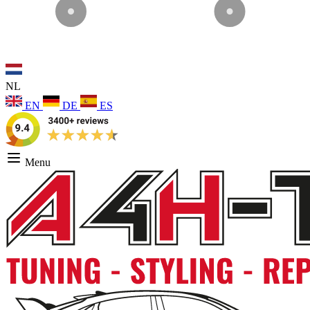
NL
EN
DE
ES
Menu