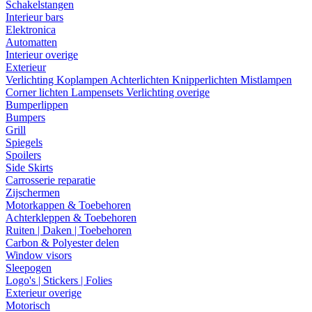
Schakelstangen
Interieur bars
Elektronica
Automatten
Interieur overige
Exterieur
Verlichting
Koplampen
Achterlichten
Knipperlichten
Mistlampen
Corner lichten
Lampensets
Verlichting overige
Bumperlippen
Bumpers
Grill
Spiegels
Spoilers
Side Skirts
Carrosserie reparatie
Zijschermen
Motorkappen & Toebehoren
Achterkleppen & Toebehoren
Ruiten | Daken | Toebehoren
Carbon & Polyester delen
Window visors
Sleepogen
Logo's | Stickers | Folies
Exterieur overige
Motorisch