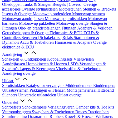
Oliedoppen
Tanks & Slangen
Beugels | Covers | Overige
accessoires
Overige stylingsdelen
Motorsteunen
Steunen & Brackets
Inserts & Overige
Motorswap onderdelen
Motorswap steunen
Motorswap aandrijfassen
Motorswap spruitstukken
Motorswap
harnesses
Motorswap pakketten
Motorswap overige
Slangen &
Fittingen
Olie- en brandstofslangen
Fittingen
Adapters & Verlopen
Gereedschappen & Overige
Elektronica & ECU
ECU's &
Controllers
Sensoren | Schakelaars | Relais
Startmotoren &
Dynamo's
Accu & Toebehoren
Harnassen & Adapters
Overige
elektronica & ECU
Aandrijving
Schakelen & Ontkoppelen
Koppelingssets
Vliegwielen
Aandrijfassen
Homokineten & Hoezen
LSD's
Vertandingen &
Synchro's
Lagers & Keerringen
Vloeistoffen & Toebehoren
Aandrijving overige
Uitlaat
Spruitstukken
Katalysator vervangers
Middendempers
Einddempers
Uitlaatsystemen
Pakkingen & Flenzen
Montagemateriaal
Hitteband
Silencers
Universele uitlaatdelen
Uitlaat overige
Onderstel
Schroefsets
Schokdempers
Verlagingsveren
Camber kits & Toe kits
Veerpootbruggen
Sway bars & Toebehoren
Braces
Traction bars
Stuurinrichting
Draagarmen
Rubbers
Kogels & Hoezen
Wiellagers