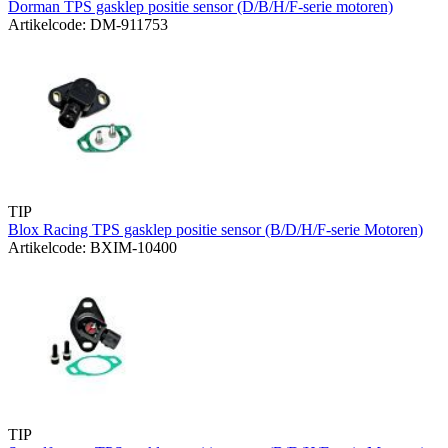
Dorman TPS gasklep positie sensor (D/B/H/F-serie motoren)
Artikelcode: DM-911753
TIP
Blox Racing TPS gasklep positie sensor (B/D/H/F-serie Motoren)
Artikelcode: BXIM-10400
TIP