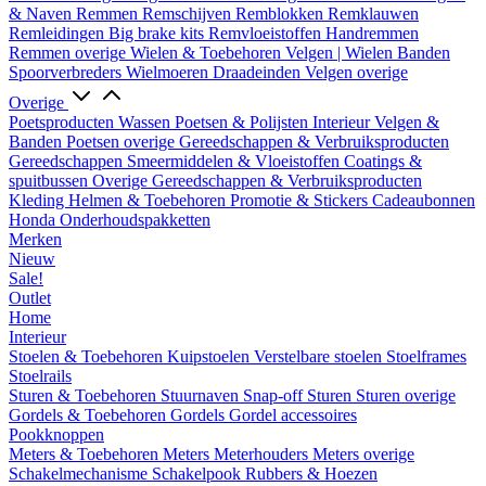
& Naven
Remmen
Remschijven
Remblokken
Remklauwen
Remleidingen
Big brake kits
Remvloeistoffen
Handremmen
Remmen overige
Wielen & Toebehoren
Velgen | Wielen
Banden
Spoorverbreders
Wielmoeren
Draadeinden
Velgen overige
Overige
Poetsproducten
Wassen
Poetsen & Polijsten
Interieur
Velgen &
Banden
Poetsen overige
Gereedschappen & Verbruiksproducten
Gereedschappen
Smeermiddelen & Vloeistoffen
Coatings &
spuitbussen
Overige Gereedschappen & Verbruiksproducten
Kleding
Helmen & Toebehoren
Promotie & Stickers
Cadeaubonnen
Honda Onderhoudspakketten
Merken
Nieuw
Sale!
Outlet
Home
Interieur
Stoelen & Toebehoren
Kuipstoelen
Verstelbare stoelen
Stoelframes
Stoelrails
Sturen & Toebehoren
Stuurnaven
Snap-off
Sturen
Sturen overige
Gordels & Toebehoren
Gordels
Gordel accessoires
Pookknoppen
Meters & Toebehoren
Meters
Meterhouders
Meters overige
Schakelmechanisme
Schakelpook
Rubbers & Hoezen