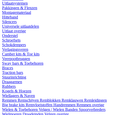
Uitlaatsystemen
Pakkingen & Flenzen
Montagemateriaal
Hitteband
Silencers
Universele uitlaatdelen
Uitlaat overige
Onderstel
Schroefsets
Schokdempers
Verlagingsveren
Camber kits & Toe kits
Veerpootbruggen
Sway bars & Toebehoren
Braces
Traction bars
Stuurinrichting
Draagarmen
Rubbers
Kogels & Hoezen
Wiellagers & Naven
Remmen
Remschijven
Remblokken
Remklauwen
Remleidingen
Big brake kits
Remvloeistoffen
Handremmen
Remmen overige
Wielen & Toebehoren
Velgen | Wielen
Banden
Spoorverbreders
Wielmoeren
Draadeinden
Velgen overige