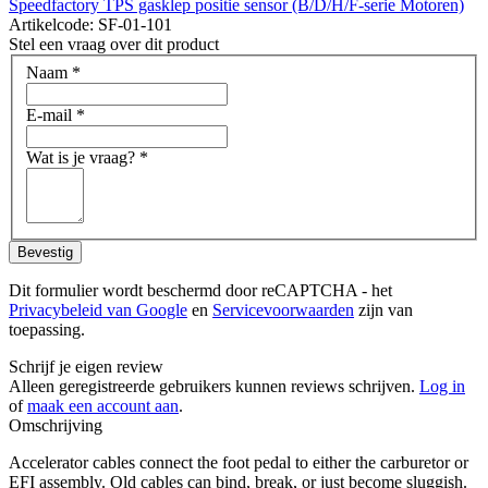
Speedfactory TPS gasklep positie sensor (B/D/H/F-serie Motoren)
Artikelcode: SF-01-101
Stel een vraag over dit product
Naam
*
E-mail
*
Wat is je vraag?
*
Bevestig
Dit formulier wordt beschermd door reCAPTCHA - het
Privacybeleid van Google
en
Servicevoorwaarden
zijn van
toepassing.
Schrijf je eigen review
Alleen geregistreerde gebruikers kunnen reviews schrijven.
Log in
of
maak een account aan
.
Omschrijving
Accelerator cables connect the foot pedal to either the carburetor or
EFI assembly. Old cables can bind, break, or just become sluggish.