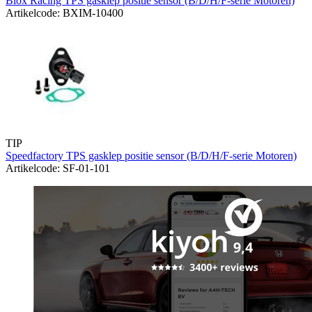
Blox Racing TPS gasklep positie sensor (B/D/H/F-serie Motoren)
Artikelcode: BXIM-10400
TIP
Speedfactory TPS gasklep positie sensor (B/D/H/F-serie Motoren)
Artikelcode: SF-01-101