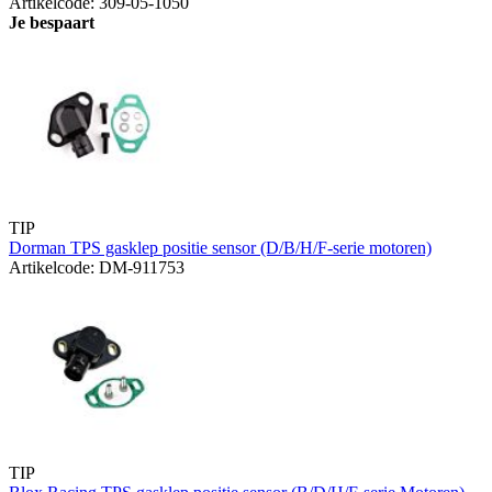
Artikelcode: 309-05-1050
Je bespaart
TIP
Dorman TPS gasklep positie sensor (D/B/H/F-serie motoren)
Artikelcode: DM-911753
TIP