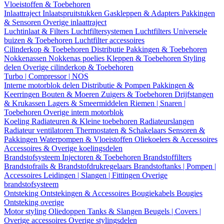
Vloeistoffen & Toebehoren
Inlaattraject
Inlaatspruitstukken
Gaskleppen & Adapters
Pakkingen
& Sensoren
Overige inlaattraject
Luchtinlaat & Filters
Luchtfiltersystemen
Luchtfilters
Universele
buizen & Toebehoren
Luchtfilter accessoires
Cilinderkop & Toebehoren
Distributie
Pakkingen & Toebehoren
Nokkenassen
Nokkenas poelies
Kleppen & Toebehoren
Styling
delen
Overige cilinderkop & Toebehoren
Turbo | Compressor | NOS
Interne motorblok delen
Distributie & Pompen
Pakkingen &
Keerringen
Bouten & Moeren
Zuigers & Toebehoren
Drijfstangen
& Krukassen
Lagers & Smeermiddelen
Riemen | Snaren |
Toebehoren
Overige intern motorblok
Koeling
Radiateuren & Kleine toebehoren
Radiateurslangen
Radiateur ventilatoren
Thermostaten & Schakelaars
Sensoren &
Pakkingen
Waterpompen & Vloeistoffen
Oliekoelers & Accessoires
Accessoires & Overige koelingsdelen
Brandstofsysteem
Injectoren & Toebehoren
Brandstoffilters
Brandstofrails & Brandstofdrukregelaars
Brandstoftanks | Pompen |
Accessoires
Leidingen | Slangen | Fittingen
Overige
brandstofsysteem
Ontsteking
Ontstekingen & Accessoires
Bougiekabels
Bougies
Ontsteking overige
Motor styling
Oliedoppen
Tanks & Slangen
Beugels | Covers |
Overige accessoires
Overige stylingsdelen