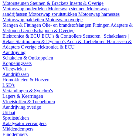
Motorsteunen
Steunen & Brackets
Inserts & Overige
Motorswap onderdelen
Motorswap steunen
Motorswap
aandrijfassen
Motorswap spruitstukken
Motorswap harnesses
Motorswap pakketten
Motorswap overige
Slangen & Fittingen
Olie- en brandstofslangen
Fittingen
Adapters &
Verlopen
Gereedschappen & Overige
Elektronica & ECU
ECU's & Controllers
Sensoren | Schakelaars |
Relais
Startmotoren & Dynamo's
Accu & Toebehoren
Harnassen &
Adapters
Overige elektronica & ECU
Aandrijving
Schakelen & Ontkoppelen
Koppelingssets
Vliegwielen
Aandrijfassen
Homokineten & Hoezen
LSD's
Vertandingen & Synchro's
Lagers & Keerringen
Vloeistoffen & Toebehoren
Aandrijving overige
Uitlaat
Spruitstukken
Katalysator vervangers
Middendempers
Einddempers