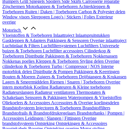
Bumpers
Grill
Spiegels
Spoilers
Side Skirts
Carrosserie reparatie
Zijschermen
Motorkappen & Toebehoren
Achterkleppen &
Toebehoren
Ruiten | Daken | Toebehoren
Carbon & Polyester delen
Window visors
Sleepogen
Logo's | Stickers | Folies
Exterieur
overige
Motorisch
Vloeistoffen & Toebehoren
Inlaattraject
Inlaatspruitstukken
Gaskleppen & Adapters
Pakkingen & Sensoren
Overige inlaattraject
Luchtinlaat & Filters
Luchtfiltersystemen
Luchtfilters
Universele
buizen & Toebehoren
Luchtfilter accessoires
Cilinderkop &
Toebehoren
Distributie
Pakkingen & Toebehoren
Nokkenassen
Nokkenas poelies
Kleppen & Toebehoren
Styling delen
Overige
cilinderkop & Toebehoren
Turbo | Compressor | NOS
Interne
motorblok delen
Distributie & Pompen
Pakkingen & Keerringen
Bouten & Moeren
Zuigers & Toebehoren
Drijfstangen & Krukassen
Lagers & Smeermiddelen
Riemen | Snaren | Toebehoren
Overige
intern motorblok
Koeling
Radiateuren & Kleine toebehoren
Radiateurslangen
Radiateur ventilatoren
Thermostaten &
Schakelaars
Sensoren & Pakkingen
Waterpompen & Vloeistoffen
Oliekoelers & Accessoires
Accessoires & Overige koelingsdelen
Brandstofsysteem
Injectoren & Toebehoren
Brandstoffilters
Brandstofrails & Brandstofdrukregelaars
Brandstoftanks | Pompen |
Accessoires
Leidingen | Slangen | Fittingen
Overige
brandstofsysteem
Ontsteking
Ontstekingen & Accessoires
Bougiekabels
Bougies
Ontsteking overige
Motor styling