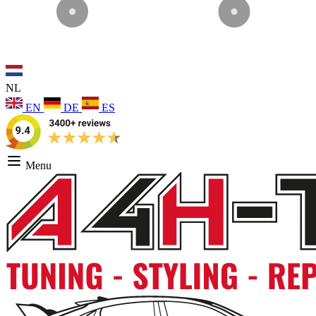
NL
EN
DE
ES
Menu