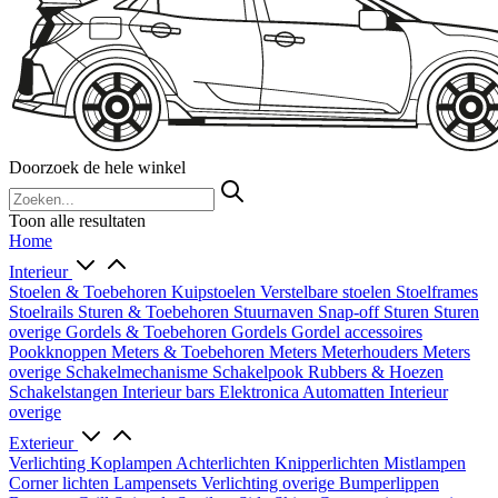
Doorzoek de hele winkel
Toon alle resultaten
Home
Interieur
Stoelen & Toebehoren
Kuipstoelen
Verstelbare stoelen
Stoelframes
Stoelrails
Sturen & Toebehoren
Stuurnaven
Snap-off
Sturen
Sturen
overige
Gordels & Toebehoren
Gordels
Gordel accessoires
Pookknoppen
Meters & Toebehoren
Meters
Meterhouders
Meters
overige
Schakelmechanisme
Schakelpook
Rubbers & Hoezen
Schakelstangen
Interieur bars
Elektronica
Automatten
Interieur
overige
Exterieur
Verlichting
Koplampen
Achterlichten
Knipperlichten
Mistlampen
Corner lichten
Lampensets
Verlichting overige
Bumperlippen