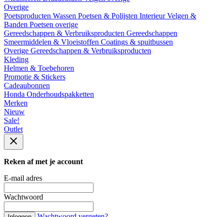
Overige
Poetsproducten
Wassen
Poetsen & Polijsten
Interieur
Velgen &
Banden
Poetsen overige
Gereedschappen & Verbruiksproducten
Gereedschappen
Smeermiddelen & Vloeistoffen
Coatings & spuitbussen
Overige Gereedschappen & Verbruiksproducten
Kleding
Helmen & Toebehoren
Promotie & Stickers
Cadeaubonnen
Honda Onderhoudspakketten
Merken
Nieuw
Sale!
Outlet
Reken af met je account
E-mail adres
Wachtwoord
Wachtwoord vergeten?
Inloggen