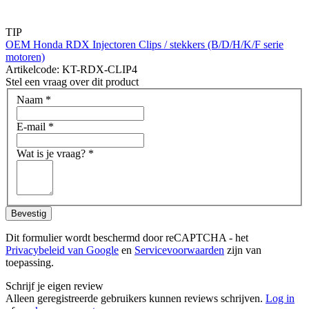
TIP
OEM Honda RDX Injectoren Clips / stekkers (B/D/H/K/F serie
motoren)
Artikelcode: KT-RDX-CLIP4
Stel een vraag over dit product
Naam
*
E-mail
*
Wat is je vraag?
*
Bevestig
Dit formulier wordt beschermd door reCAPTCHA - het
Privacybeleid van Google
en
Servicevoorwaarden
zijn van
toepassing.
Schrijf je eigen review
Alleen geregistreerde gebruikers kunnen reviews schrijven.
Log in