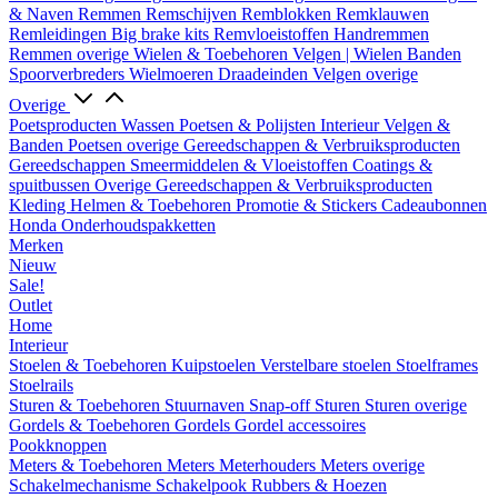
& Naven
Remmen
Remschijven
Remblokken
Remklauwen
Remleidingen
Big brake kits
Remvloeistoffen
Handremmen
Remmen overige
Wielen & Toebehoren
Velgen | Wielen
Banden
Spoorverbreders
Wielmoeren
Draadeinden
Velgen overige
Overige
Poetsproducten
Wassen
Poetsen & Polijsten
Interieur
Velgen &
Banden
Poetsen overige
Gereedschappen & Verbruiksproducten
Gereedschappen
Smeermiddelen & Vloeistoffen
Coatings &
spuitbussen
Overige Gereedschappen & Verbruiksproducten
Kleding
Helmen & Toebehoren
Promotie & Stickers
Cadeaubonnen
Honda Onderhoudspakketten
Merken
Nieuw
Sale!
Outlet
Home
Interieur
Stoelen & Toebehoren
Kuipstoelen
Verstelbare stoelen
Stoelframes
Stoelrails
Sturen & Toebehoren
Stuurnaven
Snap-off
Sturen
Sturen overige
Gordels & Toebehoren
Gordels
Gordel accessoires
Pookknoppen
Meters & Toebehoren
Meters
Meterhouders
Meters overige
Schakelmechanisme
Schakelpook
Rubbers & Hoezen