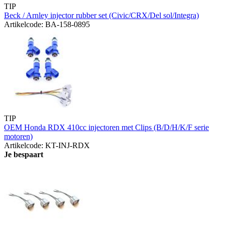
TIP
Beck / Arnley injector rubber set (Civic/CRX/Del sol/Integra)
Artikelcode: BA-158-0895
TIP
OEM Honda RDX 410cc injectoren met Clips (B/D/H/K/F serie
motoren)
Artikelcode: KT-INJ-RDX
Je bespaart