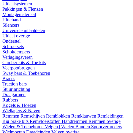
Uitlaatsystemen
Pakkingen & Flenzen
Montagemateriaal
Hitteband
Silencers
Universele uitlaatdelen
Uitlaat overige
Onderstel
Schroefsets
Schokdempers
Verlagingsveren
Camber kits & Toe kits
Veerpootbruggen
Sway bars & Toebehoren
Braces
Traction bars
Stuurinrichting
Draagarmen
Rubbers
Kogels & Hoezen
Wiellagers & Naven
Remmen
Remschijven
Remblokken
Remklauwen
Remleidingen
Big brake kits
Remvloeistoffen
Handremmen
Remmen overige
Wielen & Toebehoren
Velgen | Wielen
Banden
Spoorverbreders
Wielmoeren
Draadeinden
Velgen overige