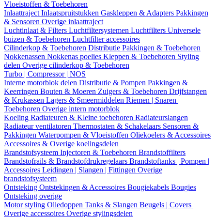
Vloeistoffen & Toebehoren
Inlaattraject
Inlaatspruitstukken
Gaskleppen & Adapters
Pakkingen
& Sensoren
Overige inlaattraject
Luchtinlaat & Filters
Luchtfiltersystemen
Luchtfilters
Universele
buizen & Toebehoren
Luchtfilter accessoires
Cilinderkop & Toebehoren
Distributie
Pakkingen & Toebehoren
Nokkenassen
Nokkenas poelies
Kleppen & Toebehoren
Styling
delen
Overige cilinderkop & Toebehoren
Turbo | Compressor | NOS
Interne motorblok delen
Distributie & Pompen
Pakkingen &
Keerringen
Bouten & Moeren
Zuigers & Toebehoren
Drijfstangen
& Krukassen
Lagers & Smeermiddelen
Riemen | Snaren |
Toebehoren
Overige intern motorblok
Koeling
Radiateuren & Kleine toebehoren
Radiateurslangen
Radiateur ventilatoren
Thermostaten & Schakelaars
Sensoren &
Pakkingen
Waterpompen & Vloeistoffen
Oliekoelers & Accessoires
Accessoires & Overige koelingsdelen
Brandstofsysteem
Injectoren & Toebehoren
Brandstoffilters
Brandstofrails & Brandstofdrukregelaars
Brandstoftanks | Pompen |
Accessoires
Leidingen | Slangen | Fittingen
Overige
brandstofsysteem
Ontsteking
Ontstekingen & Accessoires
Bougiekabels
Bougies
Ontsteking overige
Motor styling
Oliedoppen
Tanks & Slangen
Beugels | Covers |
Overige accessoires
Overige stylingsdelen