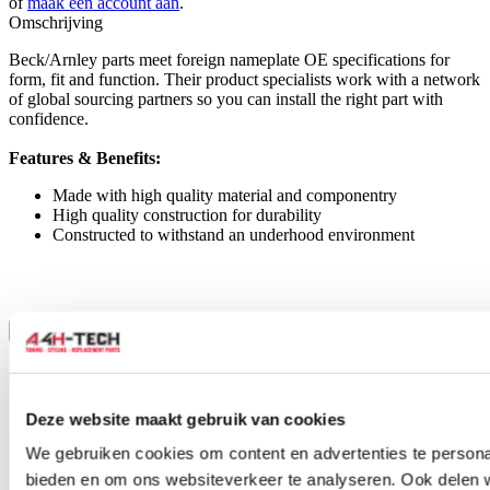
of
maak een account aan
.
Omschrijving
Beck/Arnley parts meet foreign nameplate OE specifications for
form, fit and function. Their product specialists work with a network
of global sourcing partners so you can install the right part with
confidence.
Features & Benefits:
Made with high quality material and componentry
High quality construction for durability
Constructed to withstand an underhood environment
Toon meer
Stel een vraag over dit product
Naam
*
Deze website maakt gebruik van cookies
E-mail
*
We gebruiken cookies om content en advertenties te personal
Wat is je vraag?
*
bieden en om ons websiteverkeer te analyseren. Ook delen 