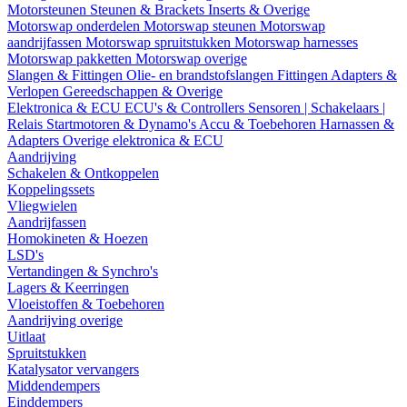
Motorsteunen
Steunen & Brackets
Inserts & Overige
Motorswap onderdelen
Motorswap steunen
Motorswap
aandrijfassen
Motorswap spruitstukken
Motorswap harnesses
Motorswap pakketten
Motorswap overige
Slangen & Fittingen
Olie- en brandstofslangen
Fittingen
Adapters &
Verlopen
Gereedschappen & Overige
Elektronica & ECU
ECU's & Controllers
Sensoren | Schakelaars |
Relais
Startmotoren & Dynamo's
Accu & Toebehoren
Harnassen &
Adapters
Overige elektronica & ECU
Aandrijving
Schakelen & Ontkoppelen
Koppelingssets
Vliegwielen
Aandrijfassen
Homokineten & Hoezen
LSD's
Vertandingen & Synchro's
Lagers & Keerringen
Vloeistoffen & Toebehoren
Aandrijving overige
Uitlaat
Spruitstukken
Katalysator vervangers
Middendempers
Einddempers