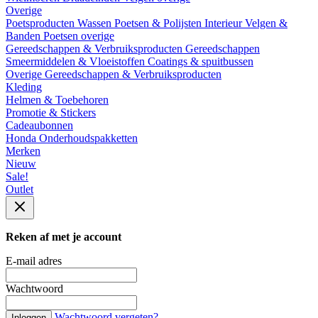
Overige
Poetsproducten
Wassen
Poetsen & Polijsten
Interieur
Velgen &
Banden
Poetsen overige
Gereedschappen & Verbruiksproducten
Gereedschappen
Smeermiddelen & Vloeistoffen
Coatings & spuitbussen
Overige Gereedschappen & Verbruiksproducten
Kleding
Helmen & Toebehoren
Promotie & Stickers
Cadeaubonnen
Honda Onderhoudspakketten
Merken
Nieuw
Sale!
Outlet
Reken af met je account
E-mail adres
Wachtwoord
Wachtwoord vergeten?
Inloggen