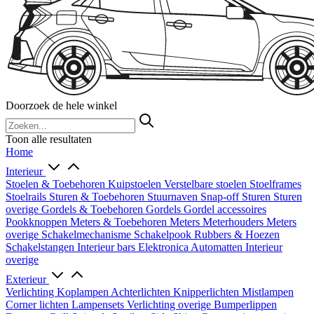
Doorzoek de hele winkel
Toon alle resultaten
Home
Interieur
Stoelen & Toebehoren
Kuipstoelen
Verstelbare stoelen
Stoelframes
Stoelrails
Sturen & Toebehoren
Stuurnaven
Snap-off
Sturen
Sturen
overige
Gordels & Toebehoren
Gordels
Gordel accessoires
Pookknoppen
Meters & Toebehoren
Meters
Meterhouders
Meters
overige
Schakelmechanisme
Schakelpook
Rubbers & Hoezen
Schakelstangen
Interieur bars
Elektronica
Automatten
Interieur
overige
Exterieur
Verlichting
Koplampen
Achterlichten
Knipperlichten
Mistlampen
Corner lichten
Lampensets
Verlichting overige
Bumperlippen