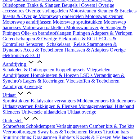
Oliedoppen
Tanks & Slangen
Beugels | Covers | Overige
accessoires
Overige stylingsdelen
Motorsteunen
Steunen & Brackets
Inserts & Overige
Motorswap onderdelen
Motorswap steunen
Motorswap aandrijfassen
Motorswap spruitstukken
Motorswap
harnesses
Motorswap pakketten
Motorswap overige
Slangen &
Fittingen
Olie- en brandstofslangen
Fittingen
Adapters & Verlopen
Gereedschappen & Overige
Elektronica & ECU
ECU's &
Controllers
Sensoren | Schakelaars | Relais
Startmotoren &
Dynamo's
Accu & Toebehoren
Harnassen & Adapters
Overige
elektronica & ECU
Aandrijving
Schakelen & Ontkoppelen
Koppelingssets
Vliegwielen
Aandrijfassen
Homokineten & Hoezen
LSD's
Vertandingen &
Synchro's
Lagers & Keerringen
Vloeistoffen & Toebehoren
Aandrijving overige
Uitlaat
Spruitstukken
Katalysator vervangers
Middendempers
Einddempers
Uitlaatsystemen
Pakkingen & Flenzen
Montagemateriaal
Hitteband
Silencers
Universele uitlaatdelen
Uitlaat overige
Onderstel
Schroefsets
Schokdempers
Verlagingsveren
Camber kits & Toe kits
Veerpootbruggen
Sway bars & Toebehoren
Braces
Traction bars
Stuurinrichting
Draagarmen
Rubbers
Kogels & Hoezen
Wiellagers