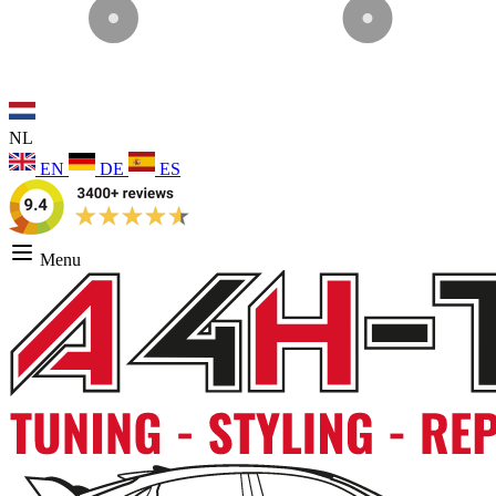
NL
EN
DE
ES
Menu