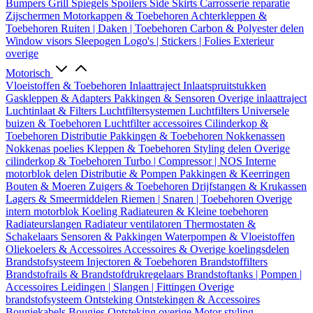
Bumpers
Grill
Spiegels
Spoilers
Side Skirts
Carrosserie reparatie
Zijschermen
Motorkappen & Toebehoren
Achterkleppen &
Toebehoren
Ruiten | Daken | Toebehoren
Carbon & Polyester delen
Window visors
Sleepogen
Logo's | Stickers | Folies
Exterieur
overige
Motorisch
Vloeistoffen & Toebehoren
Inlaattraject
Inlaatspruitstukken
Gaskleppen & Adapters
Pakkingen & Sensoren
Overige inlaattraject
Luchtinlaat & Filters
Luchtfiltersystemen
Luchtfilters
Universele
buizen & Toebehoren
Luchtfilter accessoires
Cilinderkop &
Toebehoren
Distributie
Pakkingen & Toebehoren
Nokkenassen
Nokkenas poelies
Kleppen & Toebehoren
Styling delen
Overige
cilinderkop & Toebehoren
Turbo | Compressor | NOS
Interne
motorblok delen
Distributie & Pompen
Pakkingen & Keerringen
Bouten & Moeren
Zuigers & Toebehoren
Drijfstangen & Krukassen
Lagers & Smeermiddelen
Riemen | Snaren | Toebehoren
Overige
intern motorblok
Koeling
Radiateuren & Kleine toebehoren
Radiateurslangen
Radiateur ventilatoren
Thermostaten &
Schakelaars
Sensoren & Pakkingen
Waterpompen & Vloeistoffen
Oliekoelers & Accessoires
Accessoires & Overige koelingsdelen
Brandstofsysteem
Injectoren & Toebehoren
Brandstoffilters
Brandstofrails & Brandstofdrukregelaars
Brandstoftanks | Pompen |
Accessoires
Leidingen | Slangen | Fittingen
Overige
brandstofsysteem
Ontsteking
Ontstekingen & Accessoires
Bougiekabels
Bougies
Ontsteking overige
Motor styling