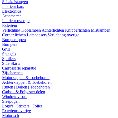
Schakelstangen
Interieur bars
Elektronica
Automatten
Interieur overige
Exterieur
Verlichting
Koplampen
Achterlichten
Knipperlichten
Mistlampen
Corner lichten
Lampensets
Verlichting overige
Bumperlippen
Bumpers
Grill
Spiegels
Spoilers
Side Skirts
Carrosserie reparatie
Zijschermen
Motorkappen & Toebehoren
Achterkleppen & Toebehoren
Ruiten | Daken | Toebehoren
Carbon & Polyester delen
Window visors
Sleepogen
Logo's | Stickers | Folies
Exterieur overige
Motorisch