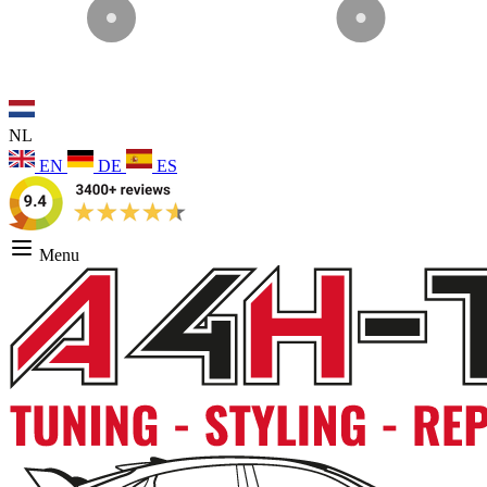
NL
EN
DE
ES
Menu