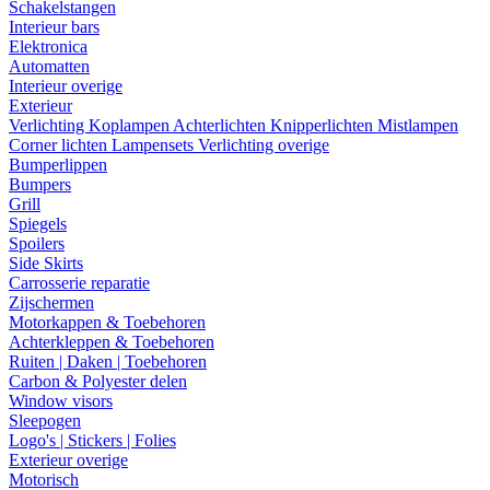
Schakelstangen
Interieur bars
Elektronica
Automatten
Interieur overige
Exterieur
Verlichting
Koplampen
Achterlichten
Knipperlichten
Mistlampen
Corner lichten
Lampensets
Verlichting overige
Bumperlippen
Bumpers
Grill
Spiegels
Spoilers
Side Skirts
Carrosserie reparatie
Zijschermen
Motorkappen & Toebehoren
Achterkleppen & Toebehoren
Ruiten | Daken | Toebehoren
Carbon & Polyester delen
Window visors
Sleepogen
Logo's | Stickers | Folies
Exterieur overige
Motorisch