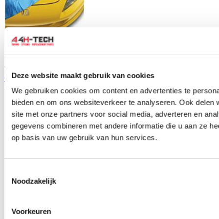
TIP
Deze website maakt gebruik van cookies
OEM Honda auto cover/hoes (S2000 99-09)
Artikelcode: 08P34-S2A-601
We gebruiken cookies om content en advertenties te personal
bieden en om ons websiteverkeer te analyseren. Ook delen 
site met onze partners voor social media, adverteren en an
gegevens combineren met andere informatie die u aan ze hee
op basis van uw gebruik van hun services.
Toestemmingsselectie
Noodzakelijk
Voorkeuren