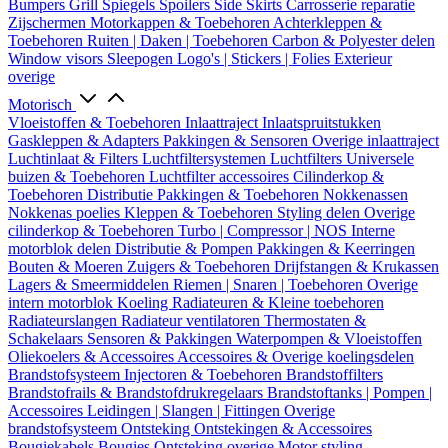
Bumpers
Grill
Spiegels
Spoilers
Side Skirts
Carrosserie reparatie
Zijschermen
Motorkappen & Toebehoren
Achterkleppen &
Toebehoren
Ruiten | Daken | Toebehoren
Carbon & Polyester delen
Window visors
Sleepogen
Logo's | Stickers | Folies
Exterieur
overige
Motorisch
Vloeistoffen & Toebehoren
Inlaattraject
Inlaatspruitstukken
Gaskleppen & Adapters
Pakkingen & Sensoren
Overige inlaattraject
Luchtinlaat & Filters
Luchtfiltersystemen
Luchtfilters
Universele
buizen & Toebehoren
Luchtfilter accessoires
Cilinderkop &
Toebehoren
Distributie
Pakkingen & Toebehoren
Nokkenassen
Nokkenas poelies
Kleppen & Toebehoren
Styling delen
Overige
cilinderkop & Toebehoren
Turbo | Compressor | NOS
Interne
motorblok delen
Distributie & Pompen
Pakkingen & Keerringen
Bouten & Moeren
Zuigers & Toebehoren
Drijfstangen & Krukassen
Lagers & Smeermiddelen
Riemen | Snaren | Toebehoren
Overige
intern motorblok
Koeling
Radiateuren & Kleine toebehoren
Radiateurslangen
Radiateur ventilatoren
Thermostaten &
Schakelaars
Sensoren & Pakkingen
Waterpompen & Vloeistoffen
Oliekoelers & Accessoires
Accessoires & Overige koelingsdelen
Brandstofsysteem
Injectoren & Toebehoren
Brandstoffilters
Brandstofrails & Brandstofdrukregelaars
Brandstoftanks | Pompen |
Accessoires
Leidingen | Slangen | Fittingen
Overige
brandstofsysteem
Ontsteking
Ontstekingen & Accessoires
Bougiekabels
Bougies
Ontsteking overige
Motor styling