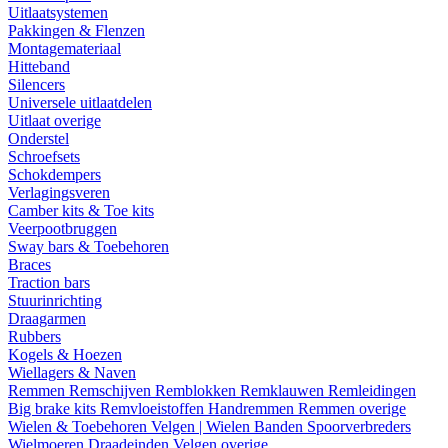
Uitlaatsystemen
Pakkingen & Flenzen
Montagemateriaal
Hitteband
Silencers
Universele uitlaatdelen
Uitlaat overige
Onderstel
Schroefsets
Schokdempers
Verlagingsveren
Camber kits & Toe kits
Veerpootbruggen
Sway bars & Toebehoren
Braces
Traction bars
Stuurinrichting
Draagarmen
Rubbers
Kogels & Hoezen
Wiellagers & Naven
Remmen
Remschijven
Remblokken
Remklauwen
Remleidingen
Big brake kits
Remvloeistoffen
Handremmen
Remmen overige
Wielen & Toebehoren
Velgen | Wielen
Banden
Spoorverbreders
Wielmoeren
Draadeinden
Velgen overige