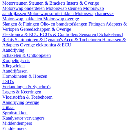
Motorsteunen
Steunen & Brackets
Inserts & Overige
Motorswap onderdelen
Motorswap steunen
Motorswap
aandrijfassen
Motorswap spruitstukken
Motorswap harnesses
Motorswap pakketten
Motorswap overige
Slangen & Fittingen
Olie- en brandstofslangen
Fittingen
Adapters &
Verlopen
Gereedschappen & Overige
Elektronica & ECU
ECU's & Controllers
Sensoren | Schakelaars |
Relais
Startmotoren & Dynamo's
Accu & Toebehoren
Harnassen &
Adapters
Overige elektronica & ECU
Aandrijving
Schakelen & Ontkoppelen
Koppelingssets
Vliegwielen
Aandrijfassen
Homokineten & Hoezen
LSD's
Vertandingen & Synchro's
Lagers & Keerringen
Vloeistoffen & Toebehoren
Aandrijving overige
Uitlaat
Spruitstukken
Katalysator vervangers
Middendempers
Einddempers