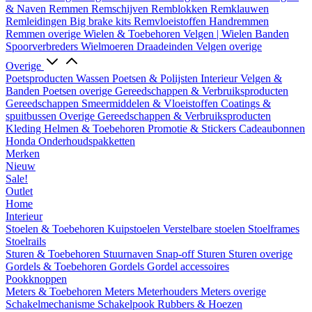
& Naven
Remmen
Remschijven
Remblokken
Remklauwen
Remleidingen
Big brake kits
Remvloeistoffen
Handremmen
Remmen overige
Wielen & Toebehoren
Velgen | Wielen
Banden
Spoorverbreders
Wielmoeren
Draadeinden
Velgen overige
Overige
Poetsproducten
Wassen
Poetsen & Polijsten
Interieur
Velgen &
Banden
Poetsen overige
Gereedschappen & Verbruiksproducten
Gereedschappen
Smeermiddelen & Vloeistoffen
Coatings &
spuitbussen
Overige Gereedschappen & Verbruiksproducten
Kleding
Helmen & Toebehoren
Promotie & Stickers
Cadeaubonnen
Honda Onderhoudspakketten
Merken
Nieuw
Sale!
Outlet
Home
Interieur
Stoelen & Toebehoren
Kuipstoelen
Verstelbare stoelen
Stoelframes
Stoelrails
Sturen & Toebehoren
Stuurnaven
Snap-off
Sturen
Sturen overige
Gordels & Toebehoren
Gordels
Gordel accessoires
Pookknoppen
Meters & Toebehoren
Meters
Meterhouders
Meters overige
Schakelmechanisme
Schakelpook
Rubbers & Hoezen