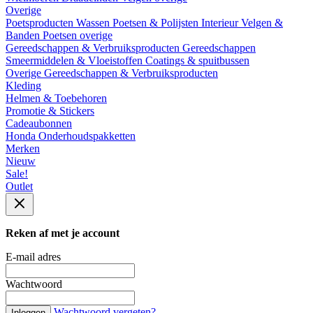
Overige
Poetsproducten
Wassen
Poetsen & Polijsten
Interieur
Velgen &
Banden
Poetsen overige
Gereedschappen & Verbruiksproducten
Gereedschappen
Smeermiddelen & Vloeistoffen
Coatings & spuitbussen
Overige Gereedschappen & Verbruiksproducten
Kleding
Helmen & Toebehoren
Promotie & Stickers
Cadeaubonnen
Honda Onderhoudspakketten
Merken
Nieuw
Sale!
Outlet
Reken af met je account
E-mail adres
Wachtwoord
Wachtwoord vergeten?
Inloggen