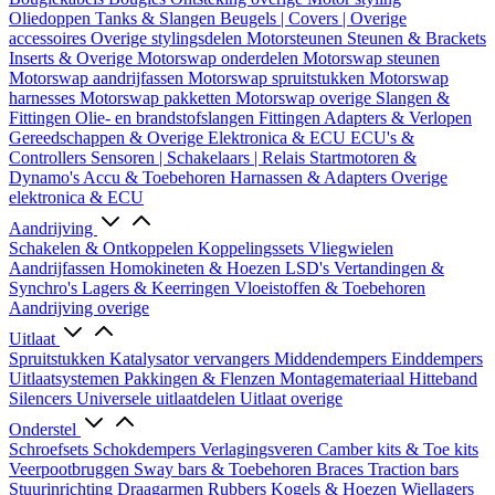
Oliedoppen
Tanks & Slangen
Beugels | Covers | Overige
accessoires
Overige stylingsdelen
Motorsteunen
Steunen & Brackets
Inserts & Overige
Motorswap onderdelen
Motorswap steunen
Motorswap aandrijfassen
Motorswap spruitstukken
Motorswap
harnesses
Motorswap pakketten
Motorswap overige
Slangen &
Fittingen
Olie- en brandstofslangen
Fittingen
Adapters & Verlopen
Gereedschappen & Overige
Elektronica & ECU
ECU's &
Controllers
Sensoren | Schakelaars | Relais
Startmotoren &
Dynamo's
Accu & Toebehoren
Harnassen & Adapters
Overige
elektronica & ECU
Aandrijving
Schakelen & Ontkoppelen
Koppelingssets
Vliegwielen
Aandrijfassen
Homokineten & Hoezen
LSD's
Vertandingen &
Synchro's
Lagers & Keerringen
Vloeistoffen & Toebehoren
Aandrijving overige
Uitlaat
Spruitstukken
Katalysator vervangers
Middendempers
Einddempers
Uitlaatsystemen
Pakkingen & Flenzen
Montagemateriaal
Hitteband
Silencers
Universele uitlaatdelen
Uitlaat overige
Onderstel
Schroefsets
Schokdempers
Verlagingsveren
Camber kits & Toe kits
Veerpootbruggen
Sway bars & Toebehoren
Braces
Traction bars
Stuurinrichting
Draagarmen
Rubbers
Kogels & Hoezen
Wiellagers