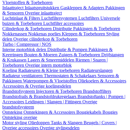
Vloeistoffen & Toebehoren
Inlaattraject
Inlaatspruitstukken
Gaskleppen & Adapters
Pakkingen
& Sensoren
Overige inlaattraject
Luchtinlaat & Filters
Luchtfiltersystemen
Luchtfilters
Universele
buizen & Toebehoren
Luchtfilter accessoires
Cilinderkop & Toebehoren
Distributie
Pakkingen & Toebehoren
Nokkenassen
Nokkenas poelies
Kleppen & Toebehoren
Styling
delen
Overige cilinderkop & Toebehoren
Turbo | Compressor | NOS
Interne motorblok delen
Distributie & Pompen
Pakkingen &
Keerringen
Bouten & Moeren
Zuigers & Toebehoren
Drijfstangen
& Krukassen
Lagers & Smeermiddelen
Riemen | Snaren |
Toebehoren
Overige intern motorblok
Koeling
Radiateuren & Kleine toebehoren
Radiateurslangen
Radiateur ventilatoren
Thermostaten & Schakelaars
Sensoren &
Pakkingen
Waterpompen & Vloeistoffen
Oliekoelers & Accessoires
Accessoires & Overige koelingsdelen
Brandstofsysteem
Injectoren & Toebehoren
Brandstoffilters
Brandstofrails & Brandstofdrukregelaars
Brandstoftanks | Pompen |
Accessoires
Leidingen | Slangen | Fittingen
Overige
brandstofsysteem
Ontsteking
Ontstekingen & Accessoires
Bougiekabels
Bougies
Ontsteking overige
Motor styling
Oliedoppen
Tanks & Slangen
Beugels | Covers |
Overige accessoires
Overige stylingsdelen