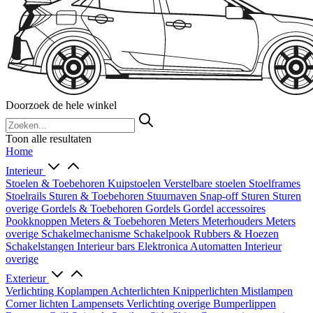
Doorzoek de hele winkel
Toon alle resultaten
Home
Interieur
Stoelen & Toebehoren
Kuipstoelen
Verstelbare stoelen
Stoelframes
Stoelrails
Sturen & Toebehoren
Stuurnaven
Snap-off
Sturen
Sturen
overige
Gordels & Toebehoren
Gordels
Gordel accessoires
Pookknoppen
Meters & Toebehoren
Meters
Meterhouders
Meters
overige
Schakelmechanisme
Schakelpook
Rubbers & Hoezen
Schakelstangen
Interieur bars
Elektronica
Automatten
Interieur
overige
Exterieur
Verlichting
Koplampen
Achterlichten
Knipperlichten
Mistlampen
Corner lichten
Lampensets
Verlichting overige
Bumperlippen