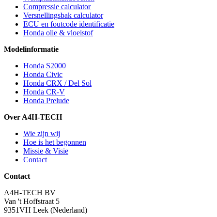
Compressie calculator
Versnellingsbak calculator
ECU en foutcode identificatie
Honda olie & vloeistof
Modelinformatie
Honda S2000
Honda Civic
Honda CRX / Del Sol
Honda CR-V
Honda Prelude
Over A4H-TECH
Wie zijn wij
Hoe is het begonnen
Missie & Visie
Contact
Contact
A4H-TECH BV
Van 't Hoffstraat 5
9351VH Leek (Nederland)