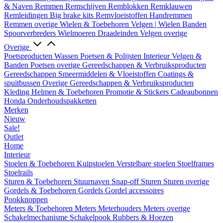
& Naven
Remmen
Remschijven
Remblokken
Remklauwen
Remleidingen
Big brake kits
Remvloeistoffen
Handremmen
Remmen overige
Wielen & Toebehoren
Velgen | Wielen
Banden
Spoorverbreders
Wielmoeren
Draadeinden
Velgen overige
Overige
Poetsproducten
Wassen
Poetsen & Polijsten
Interieur
Velgen &
Banden
Poetsen overige
Gereedschappen & Verbruiksproducten
Gereedschappen
Smeermiddelen & Vloeistoffen
Coatings &
spuitbussen
Overige Gereedschappen & Verbruiksproducten
Kleding
Helmen & Toebehoren
Promotie & Stickers
Cadeaubonnen
Honda Onderhoudspakketten
Merken
Nieuw
Sale!
Outlet
Home
Interieur
Stoelen & Toebehoren
Kuipstoelen
Verstelbare stoelen
Stoelframes
Stoelrails
Sturen & Toebehoren
Stuurnaven
Snap-off
Sturen
Sturen overige
Gordels & Toebehoren
Gordels
Gordel accessoires
Pookknoppen
Meters & Toebehoren
Meters
Meterhouders
Meters overige
Schakelmechanisme
Schakelpook
Rubbers & Hoezen