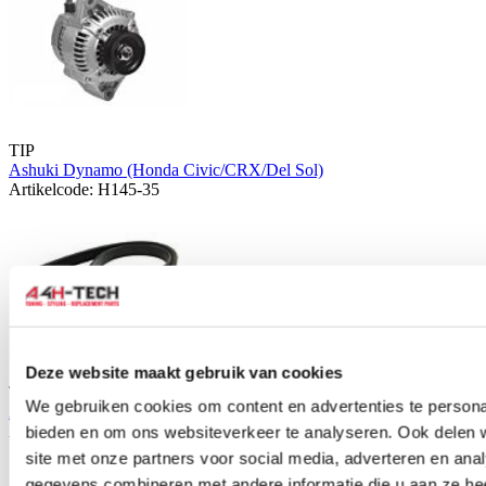
TIP
Ashuki Dynamo (Honda Civic/CRX/Del Sol)
Artikelcode: H145-35
Deze website maakt gebruik van cookies
TIP
We gebruiken cookies om content en advertenties te personal
Ashuki Riem dynamo (Integra 95-00)
Artikelcode: VM4-0760
bieden en om ons websiteverkeer te analyseren. Ook delen 
site met onze partners voor social media, adverteren en an
gegevens combineren met andere informatie die u aan ze hee