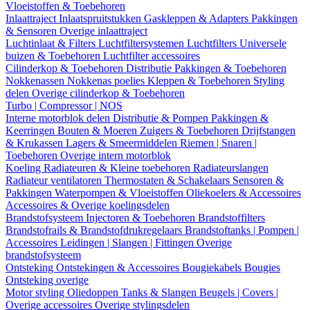
Vloeistoffen & Toebehoren
Inlaattraject
Inlaatspruitstukken
Gaskleppen & Adapters
Pakkingen
& Sensoren
Overige inlaattraject
Luchtinlaat & Filters
Luchtfiltersystemen
Luchtfilters
Universele
buizen & Toebehoren
Luchtfilter accessoires
Cilinderkop & Toebehoren
Distributie
Pakkingen & Toebehoren
Nokkenassen
Nokkenas poelies
Kleppen & Toebehoren
Styling
delen
Overige cilinderkop & Toebehoren
Turbo | Compressor | NOS
Interne motorblok delen
Distributie & Pompen
Pakkingen &
Keerringen
Bouten & Moeren
Zuigers & Toebehoren
Drijfstangen
& Krukassen
Lagers & Smeermiddelen
Riemen | Snaren |
Toebehoren
Overige intern motorblok
Koeling
Radiateuren & Kleine toebehoren
Radiateurslangen
Radiateur ventilatoren
Thermostaten & Schakelaars
Sensoren &
Pakkingen
Waterpompen & Vloeistoffen
Oliekoelers & Accessoires
Accessoires & Overige koelingsdelen
Brandstofsysteem
Injectoren & Toebehoren
Brandstoffilters
Brandstofrails & Brandstofdrukregelaars
Brandstoftanks | Pompen |
Accessoires
Leidingen | Slangen | Fittingen
Overige
brandstofsysteem
Ontsteking
Ontstekingen & Accessoires
Bougiekabels
Bougies
Ontsteking overige
Motor styling
Oliedoppen
Tanks & Slangen
Beugels | Covers |
Overige accessoires
Overige stylingsdelen