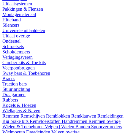
Uitlaatsystemen
Pakkingen & Flenzen
Montagemateriaal
Hitteband
Silencers
Universele uitlaatdelen
Uitlaat overige
Onderstel
Schroefsets
Schokdempers
Verlagingsveren
Camber kits & Toe kits
Veerpootbruggen
Sway bars & Toebehoren
Braces
Traction bars
Stuurinrichting
Draagarmen
Rubbers
Kogels & Hoezen
Wiellagers & Naven
Remmen
Remschijven
Remblokken
Remklauwen
Remleidingen
Big brake kits
Remvloeistoffen
Handremmen
Remmen overige
Wielen & Toebehoren
Velgen | Wielen
Banden
Spoorverbreders
Wielmoeren
Draadeinden
Velgen overige