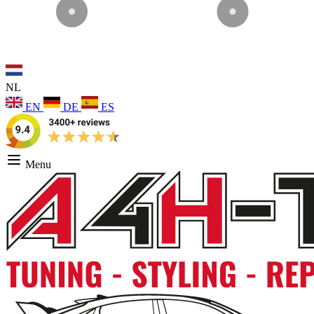
NL
EN
DE
ES
Menu