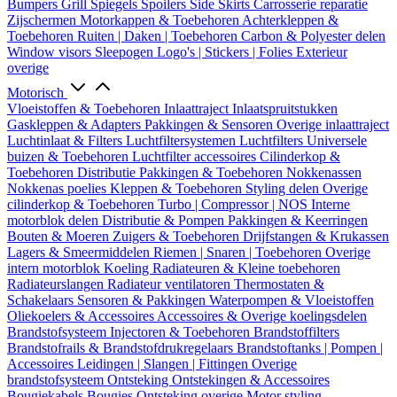
Bumpers
Grill
Spiegels
Spoilers
Side Skirts
Carrosserie reparatie
Zijschermen
Motorkappen & Toebehoren
Achterkleppen &
Toebehoren
Ruiten | Daken | Toebehoren
Carbon & Polyester delen
Window visors
Sleepogen
Logo's | Stickers | Folies
Exterieur
overige
Motorisch
Vloeistoffen & Toebehoren
Inlaattraject
Inlaatspruitstukken
Gaskleppen & Adapters
Pakkingen & Sensoren
Overige inlaattraject
Luchtinlaat & Filters
Luchtfiltersystemen
Luchtfilters
Universele
buizen & Toebehoren
Luchtfilter accessoires
Cilinderkop &
Toebehoren
Distributie
Pakkingen & Toebehoren
Nokkenassen
Nokkenas poelies
Kleppen & Toebehoren
Styling delen
Overige
cilinderkop & Toebehoren
Turbo | Compressor | NOS
Interne
motorblok delen
Distributie & Pompen
Pakkingen & Keerringen
Bouten & Moeren
Zuigers & Toebehoren
Drijfstangen & Krukassen
Lagers & Smeermiddelen
Riemen | Snaren | Toebehoren
Overige
intern motorblok
Koeling
Radiateuren & Kleine toebehoren
Radiateurslangen
Radiateur ventilatoren
Thermostaten &
Schakelaars
Sensoren & Pakkingen
Waterpompen & Vloeistoffen
Oliekoelers & Accessoires
Accessoires & Overige koelingsdelen
Brandstofsysteem
Injectoren & Toebehoren
Brandstoffilters
Brandstofrails & Brandstofdrukregelaars
Brandstoftanks | Pompen |
Accessoires
Leidingen | Slangen | Fittingen
Overige
brandstofsysteem
Ontsteking
Ontstekingen & Accessoires
Bougiekabels
Bougies
Ontsteking overige
Motor styling