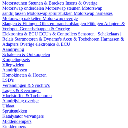
Motorsteunen
Steunen & Brackets
Inserts & Overige
Motorswap onderdelen
Motorswap steunen
Motorswap
aandrijfassen
Motorswap spruitstukken
Motorswap harnesses
Motorswap pakketten
Motorswap overige
Slangen & Fittingen
Olie- en brandstofslangen
Fittingen
Adapters &
Verlopen
Gereedschappen & Overige
Elektronica & ECU
ECU's & Controllers
Sensoren | Schakelaars |
Relais
Startmotoren & Dynamo's
Accu & Toebehoren
Harnassen &
Adapters
Overige elektronica & ECU
Aandrijving
Schakelen & Ontkoppelen
Koppelingssets
Vliegwielen
Aandrijfassen
Homokineten & Hoezen
LSD's
Vertandingen & Synchro's
Lagers & Keerringen
Vloeistoffen & Toebehoren
Aandrijving overige
Uitlaat
Spruitstukken
Katalysator vervangers
Middendempers
Einddempers