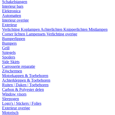
Schakelstangen
Interieur bars
Elektronica
Automatten
Interieur overige
Exterieur
Verlichting
Koplampen
Achterlichten
Knipperlichten
Mistlampen
Corner lichten
Lampensets
Verlichting overige
Bumperlippen
Bumpers
Grill
Spiegels
Spoilers
Side Skirts
Carrosserie reparatie
Zijschermen
Motorkappen & Toebehoren
Achterkleppen & Toebehoren
Ruiten | Daken | Toebehoren
Carbon & Polyester delen
Window visors
Sleepogen
Logo's | Stickers | Folies
Exterieur overige
Motorisch