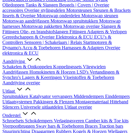
Oliedoppen
Tanks & Slangen
Beugels | Covers | Overige
accessoires
Overige stylingsdelen
Motorsteunen
Steunen & Brackets
Inserts & Overige
Motorswap onderdelen
Motorswap steunen
Motorswap aandrijfassen
Motorswap spruitstukken
Motorswap
harnesses
Motorswap pakketten
Motorswap overige
Slangen &
Fittingen
Olie- en brandstofslangen
Fittingen
Adapters & Verlopen
Gereedschappen & Overige
Elektronica & ECU
ECU's &
Controllers
Sensoren | Schakelaars | Relais
Startmotoren &
Dynamo's
Accu & Toebehoren
Harnassen & Adapters
Overige
elektronica & ECU
Aandrijving
Schakelen & Ontkoppelen
Koppelingssets
Vliegwielen
Aandrijfassen
Homokineten & Hoezen
LSD's
Vertandingen &
Synchro's
Lagers & Keerringen
Vloeistoffen & Toebehoren
Aandrijving overige
Uitlaat
Spruitstukken
Katalysator vervangers
Middendempers
Einddempers
Uitlaatsystemen
Pakkingen & Flenzen
Montagemateriaal
Hitteband
Silencers
Universele uitlaatdelen
Uitlaat overige
Onderstel
Schroefsets
Schokdempers
Verlagingsveren
Camber kits & Toe kits
Veerpootbruggen
Sway bars & Toebehoren
Braces
Traction bars
Stuurinrichting
Draagarmen
Rubbers
Kogels & Hoezen
Wiellagers