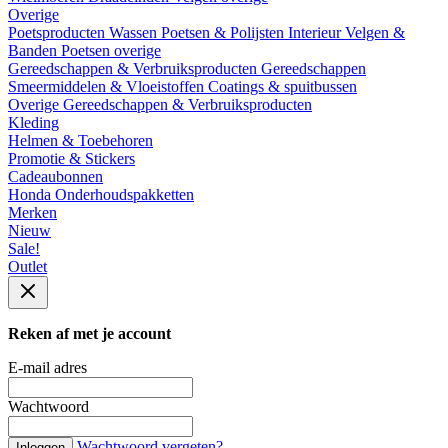
Overige
Poetsproducten
Wassen
Poetsen & Polijsten
Interieur
Velgen &
Banden
Poetsen overige
Gereedschappen & Verbruiksproducten
Gereedschappen
Smeermiddelen & Vloeistoffen
Coatings & spuitbussen
Overige Gereedschappen & Verbruiksproducten
Kleding
Helmen & Toebehoren
Promotie & Stickers
Cadeaubonnen
Honda Onderhoudspakketten
Merken
Nieuw
Sale!
Outlet
Reken af met je account
E-mail adres
Wachtwoord
Wachtwoord vergeten?
Inloggen