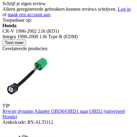
Schrijf je eigen review
Alleen geregistreerde gebruikers kunnen reviews schrijven.
Log in
of
maak een account aan
.
Toepasbaar op:
Honda
CR-V 1996-2002 2.0i (RD1)
Integra 1998-2000 1.8i Type R (EDM)
Toon meer
Gerelateerde producten
TIP
Rywire dynamo Adapter OBD0/OBD1 naar OBD2 (universeel
Honda)
Artikelcode: RY-ALTO12