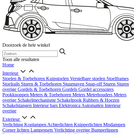
Doorzoek de hele winkel
Toon alle resultaten
Home
Interieur
Stoelen & Toebehoren
Kuipstoelen
Verstelbare stoelen
Stoelframes
Stoelrails
Sturen & Toebehoren
Stuurnaven
Snap-off
Sturen
Sturen
overige
Gordels & Toebehoren
Gordels
Gordel accessoires
Pookknoppen
Meters & Toebehoren
Meters
Meterhouders
Meters
overige
Schakelmechanisme
Schakelpook
Rubbers & Hoezen
Schakelstangen
Interieur bars
Elektronica
Automatten
Interieur
overige
Exterieur
Verlichting
Koplampen
Achterlichten
Knipperlichten
Mistlampen
Corner lichten
Lampensets
Verlichting overige
Bumperlippen