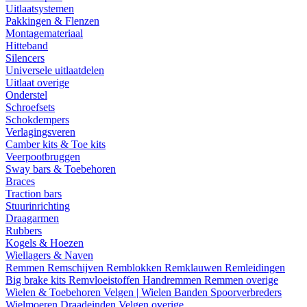
Uitlaatsystemen
Pakkingen & Flenzen
Montagemateriaal
Hitteband
Silencers
Universele uitlaatdelen
Uitlaat overige
Onderstel
Schroefsets
Schokdempers
Verlagingsveren
Camber kits & Toe kits
Veerpootbruggen
Sway bars & Toebehoren
Braces
Traction bars
Stuurinrichting
Draagarmen
Rubbers
Kogels & Hoezen
Wiellagers & Naven
Remmen
Remschijven
Remblokken
Remklauwen
Remleidingen
Big brake kits
Remvloeistoffen
Handremmen
Remmen overige
Wielen & Toebehoren
Velgen | Wielen
Banden
Spoorverbreders
Wielmoeren
Draadeinden
Velgen overige