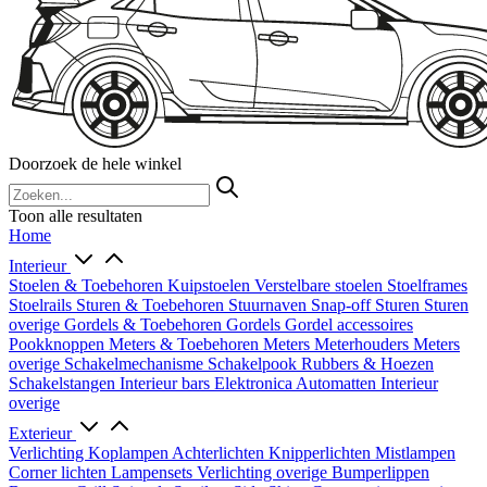
Doorzoek de hele winkel
Toon alle resultaten
Home
Interieur
Stoelen & Toebehoren
Kuipstoelen
Verstelbare stoelen
Stoelframes
Stoelrails
Sturen & Toebehoren
Stuurnaven
Snap-off
Sturen
Sturen
overige
Gordels & Toebehoren
Gordels
Gordel accessoires
Pookknoppen
Meters & Toebehoren
Meters
Meterhouders
Meters
overige
Schakelmechanisme
Schakelpook
Rubbers & Hoezen
Schakelstangen
Interieur bars
Elektronica
Automatten
Interieur
overige
Exterieur
Verlichting
Koplampen
Achterlichten
Knipperlichten
Mistlampen
Corner lichten
Lampensets
Verlichting overige
Bumperlippen