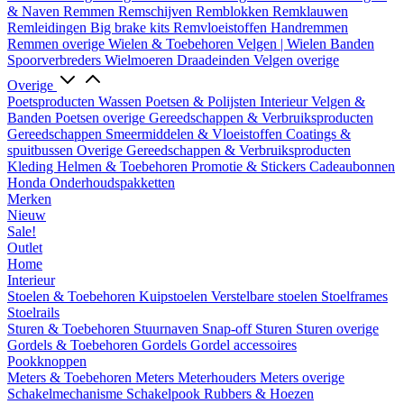
& Naven
Remmen
Remschijven
Remblokken
Remklauwen
Remleidingen
Big brake kits
Remvloeistoffen
Handremmen
Remmen overige
Wielen & Toebehoren
Velgen | Wielen
Banden
Spoorverbreders
Wielmoeren
Draadeinden
Velgen overige
Overige
Poetsproducten
Wassen
Poetsen & Polijsten
Interieur
Velgen &
Banden
Poetsen overige
Gereedschappen & Verbruiksproducten
Gereedschappen
Smeermiddelen & Vloeistoffen
Coatings &
spuitbussen
Overige Gereedschappen & Verbruiksproducten
Kleding
Helmen & Toebehoren
Promotie & Stickers
Cadeaubonnen
Honda Onderhoudspakketten
Merken
Nieuw
Sale!
Outlet
Home
Interieur
Stoelen & Toebehoren
Kuipstoelen
Verstelbare stoelen
Stoelframes
Stoelrails
Sturen & Toebehoren
Stuurnaven
Snap-off
Sturen
Sturen overige
Gordels & Toebehoren
Gordels
Gordel accessoires
Pookknoppen
Meters & Toebehoren
Meters
Meterhouders
Meters overige
Schakelmechanisme
Schakelpook
Rubbers & Hoezen