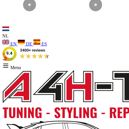
NL
EN
DE
ES
Menu