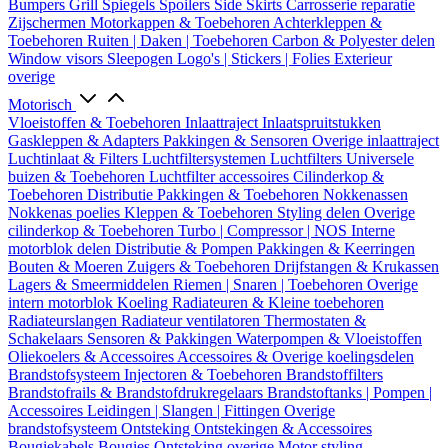
Bumpers
Grill
Spiegels
Spoilers
Side Skirts
Carrosserie reparatie
Zijschermen
Motorkappen & Toebehoren
Achterkleppen &
Toebehoren
Ruiten | Daken | Toebehoren
Carbon & Polyester delen
Window visors
Sleepogen
Logo's | Stickers | Folies
Exterieur
overige
Motorisch
Vloeistoffen & Toebehoren
Inlaattraject
Inlaatspruitstukken
Gaskleppen & Adapters
Pakkingen & Sensoren
Overige inlaattraject
Luchtinlaat & Filters
Luchtfiltersystemen
Luchtfilters
Universele
buizen & Toebehoren
Luchtfilter accessoires
Cilinderkop &
Toebehoren
Distributie
Pakkingen & Toebehoren
Nokkenassen
Nokkenas poelies
Kleppen & Toebehoren
Styling delen
Overige
cilinderkop & Toebehoren
Turbo | Compressor | NOS
Interne
motorblok delen
Distributie & Pompen
Pakkingen & Keerringen
Bouten & Moeren
Zuigers & Toebehoren
Drijfstangen & Krukassen
Lagers & Smeermiddelen
Riemen | Snaren | Toebehoren
Overige
intern motorblok
Koeling
Radiateuren & Kleine toebehoren
Radiateurslangen
Radiateur ventilatoren
Thermostaten &
Schakelaars
Sensoren & Pakkingen
Waterpompen & Vloeistoffen
Oliekoelers & Accessoires
Accessoires & Overige koelingsdelen
Brandstofsysteem
Injectoren & Toebehoren
Brandstoffilters
Brandstofrails & Brandstofdrukregelaars
Brandstoftanks | Pompen |
Accessoires
Leidingen | Slangen | Fittingen
Overige
brandstofsysteem
Ontsteking
Ontstekingen & Accessoires
Bougiekabels
Bougies
Ontsteking overige
Motor styling