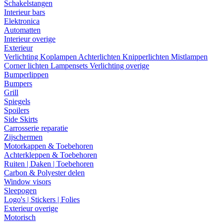
Schakelstangen
Interieur bars
Elektronica
Automatten
Interieur overige
Exterieur
Verlichting
Koplampen
Achterlichten
Knipperlichten
Mistlampen
Corner lichten
Lampensets
Verlichting overige
Bumperlippen
Bumpers
Grill
Spiegels
Spoilers
Side Skirts
Carrosserie reparatie
Zijschermen
Motorkappen & Toebehoren
Achterkleppen & Toebehoren
Ruiten | Daken | Toebehoren
Carbon & Polyester delen
Window visors
Sleepogen
Logo's | Stickers | Folies
Exterieur overige
Motorisch