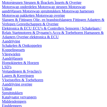
Motorsteunen
Steunen & Brackets
Inserts & Overige
Motorswap onderdelen
Motorswap steunen
Motorswap
aandrijfassen
Motorswap spruitstukken
Motorswap harnesses
Motorswap pakketten
Motorswap overige
Slangen & Fittingen
Olie- en brandstofslangen
Fittingen
Adapters &
Verlopen
Gereedschappen & Overige
Elektronica & ECU
ECU's & Controllers
Sensoren | Schakelaars |
Relais
Startmotoren & Dynamo's
Accu & Toebehoren
Harnassen &
Adapters
Overige elektronica & ECU
Aandrijving
Schakelen & Ontkoppelen
Koppelingssets
Vliegwielen
Aandrijfassen
Homokineten & Hoezen
LSD's
Vertandingen & Synchro's
Lagers & Keerringen
Vloeistoffen & Toebehoren
Aandrijving overige
Uitlaat
Spruitstukken
Katalysator vervangers
Middendempers
Einddempers