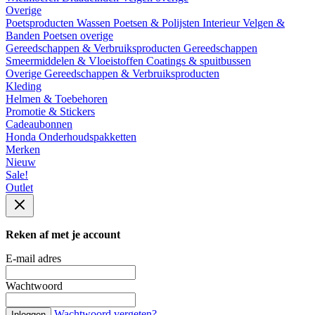
Overige
Poetsproducten
Wassen
Poetsen & Polijsten
Interieur
Velgen &
Banden
Poetsen overige
Gereedschappen & Verbruiksproducten
Gereedschappen
Smeermiddelen & Vloeistoffen
Coatings & spuitbussen
Overige Gereedschappen & Verbruiksproducten
Kleding
Helmen & Toebehoren
Promotie & Stickers
Cadeaubonnen
Honda Onderhoudspakketten
Merken
Nieuw
Sale!
Outlet
Reken af met je account
E-mail adres
Wachtwoord
Wachtwoord vergeten?
Inloggen