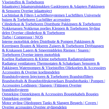
Vloeistoffen & Toebehoren
Inlaattraject
Inlaatspruitstukken
Gaskleppen & Adapters
Pakkingen
& Sensoren
Overige inlaattraject
Luchtinlaat & Filters
Luchtfiltersystemen
Luchtfilters
Universele
buizen & Toebehoren
Luchtfilter accessoires
Cilinderkop & Toebehoren
Distributie
Pakkingen & Toebehoren
Nokkenassen
Nokkenas poelies
Kleppen & Toebehoren
Styling
delen
Overige cilinderkop & Toebehoren
Turbo | Compressor | NOS
Interne motorblok delen
Distributie & Pompen
Pakkingen &
Keerringen
Bouten & Moeren
Zuigers & Toebehoren
Drijfstangen
& Krukassen
Lagers & Smeermiddelen
Riemen | Snaren |
Toebehoren
Overige intern motorblok
Koeling
Radiateuren & Kleine toebehoren
Radiateurslangen
Radiateur ventilatoren
Thermostaten & Schakelaars
Sensoren &
Pakkingen
Waterpompen & Vloeistoffen
Oliekoelers & Accessoires
Accessoires & Overige koelingsdelen
Brandstofsysteem
Injectoren & Toebehoren
Brandstoffilters
Brandstofrails & Brandstofdrukregelaars
Brandstoftanks | Pompen |
Accessoires
Leidingen | Slangen | Fittingen
Overige
brandstofsysteem
Ontsteking
Ontstekingen & Accessoires
Bougiekabels
Bougies
Ontsteking overige
Motor styling
Oliedoppen
Tanks & Slangen
Beugels | Covers |
Overige accessoires
Overige stylingsdelen