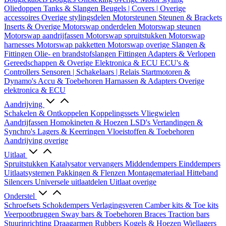
Oliedoppen
Tanks & Slangen
Beugels | Covers | Overige
accessoires
Overige stylingsdelen
Motorsteunen
Steunen & Brackets
Inserts & Overige
Motorswap onderdelen
Motorswap steunen
Motorswap aandrijfassen
Motorswap spruitstukken
Motorswap
harnesses
Motorswap pakketten
Motorswap overige
Slangen &
Fittingen
Olie- en brandstofslangen
Fittingen
Adapters & Verlopen
Gereedschappen & Overige
Elektronica & ECU
ECU's &
Controllers
Sensoren | Schakelaars | Relais
Startmotoren &
Dynamo's
Accu & Toebehoren
Harnassen & Adapters
Overige
elektronica & ECU
Aandrijving
Schakelen & Ontkoppelen
Koppelingssets
Vliegwielen
Aandrijfassen
Homokineten & Hoezen
LSD's
Vertandingen &
Synchro's
Lagers & Keerringen
Vloeistoffen & Toebehoren
Aandrijving overige
Uitlaat
Spruitstukken
Katalysator vervangers
Middendempers
Einddempers
Uitlaatsystemen
Pakkingen & Flenzen
Montagemateriaal
Hitteband
Silencers
Universele uitlaatdelen
Uitlaat overige
Onderstel
Schroefsets
Schokdempers
Verlagingsveren
Camber kits & Toe kits
Veerpootbruggen
Sway bars & Toebehoren
Braces
Traction bars
Stuurinrichting
Draagarmen
Rubbers
Kogels & Hoezen
Wiellagers